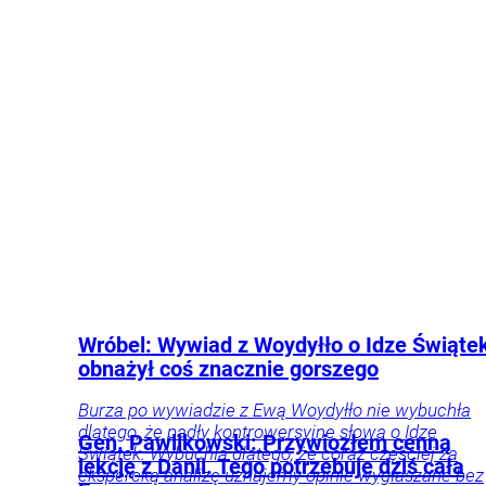
Jego były współpracownik ujawnił, jaki może być
powód tej decyzji.
Polityka
Kraj
Wróbel: Wywiad z Woydyłło o Idze Świąte
obnażył coś znacznie gorszego
Burza po wywiadzie z Ewą Woydyłło nie wybuchła
dlatego, że padły kontrowersyjne słowa o Idze
Gen. Pawlikowski: Przywiozłem cenną
Świątek. Wybuchła dlatego, że coraz częściej za
lekcję z Danii. Tego potrzebuje dziś cała
ekspercką analizę uznajemy opinie wygłaszane bez