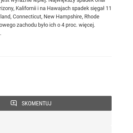
zony, Kalifornii i na Hawajach spadek sięgał 11
yland, Connecticut, New Hampshire, Rhode
wego zachodu było ich o 4 proc. więcej.
.
SKOMENTUJ