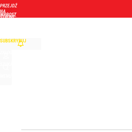
PRZEJDŹ
Udostępnij
0
Skomentuj
NA
WPROST
STRONĘ
GŁÓWNĄ
WIADOMOŚCI
POLITYKA
BIZNES
DOM
ZDROWIE
ROZRYWKA
TYGOD
Zmiana przed wyborami w Krakowie. Kandydatka T
SUBSKRYBUJ
dodaj
ZALOGUJ
Dlaczego Andrzej Duda się nie udziela? Były minis
SZUKAJ
MENU
dodaj
Zaginęły 3 siostry. Najmłodsza ma 14 lat
2