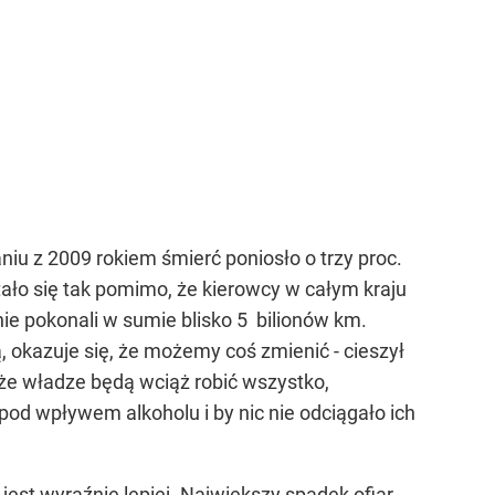
u z 2009 rokiem śmierć poniosło o trzy proc.
tało się tak pomimo, że kierowcy w całym kraju
nie pokonali w sumie blisko 5 bilionów km.
okazuje się, że możemy coś zmienić - cieszył
 że władze będą wciąż robić wszystko,
pod wpływem alkoholu i by nic nie odciągało ich
est wyraźnie lepiej. Największy spadek ofiar