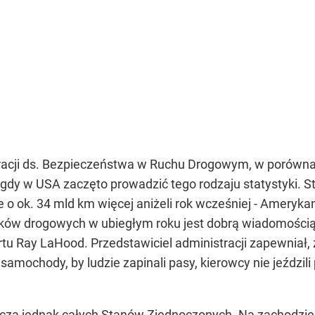
acji ds. Bezpieczeństwa w Ruchu Drogowym, w porównani
, gdy w USA zaczęto prowadzić tego rodzaju statystyki. S
e o ok. 34 mld km więcej aniżeli rok wcześniej - Ameryka
ków drogowych w ubiegłym roku jest dobrą wiadomością, 
rtu Ray LaHood. Przedstawiciel administracji zapewniał,
mochody, by ludzie zapinali pasy, kierowcy nie jeździli 
czą jednak całych Stanów Zjednoczonych. Na zachodzie j