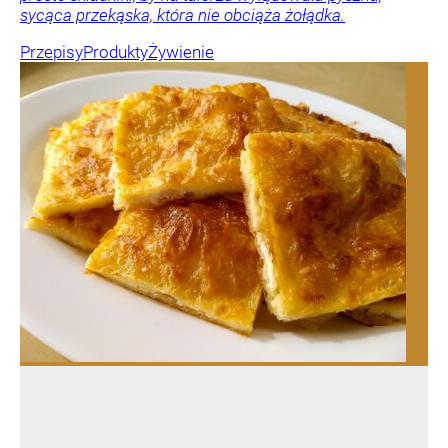
sycąca przekąska, która nie obciąża żołądka.
Przepisy
Produkty
Żywienie