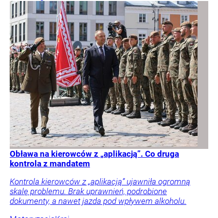
Obława na kierowców z „aplikacją”. Co druga
kontrola z mandatem
Kontrola kierowców z „aplikacją” ujawniła ogromną
skalę problemu. Brak uprawnień, podrobione
dokumenty, a nawet jazda pod wpływem alkoholu.