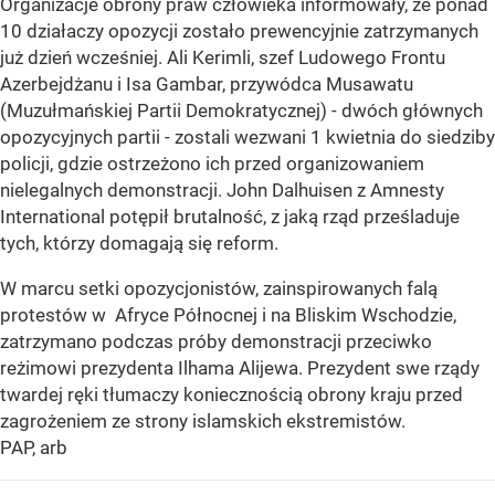
Organizacje obrony praw człowieka informowały, że ponad
10 działaczy opozycji zostało prewencyjnie zatrzymanych
już dzień wcześniej. Ali Kerimli, szef Ludowego Frontu
Azerbejdżanu i Isa Gambar, przywódca Musawatu
(Muzułmańskiej Partii Demokratycznej) - dwóch głównych
opozycyjnych partii - zostali wezwani 1 kwietnia do siedziby
policji, gdzie ostrzeżono ich przed organizowaniem
nielegalnych demonstracji. John Dalhuisen z Amnesty
International potępił brutalność, z jaką rząd prześladuje
tych, którzy domagają się reform.
W marcu setki opozycjonistów, zainspirowanych falą
protestów w Afryce Północnej i na Bliskim Wschodzie,
zatrzymano podczas próby demonstracji przeciwko
reżimowi prezydenta Ilhama Alijewa. Prezydent swe rządy
twardej ręki tłumaczy koniecznością obrony kraju przed
zagrożeniem ze strony islamskich ekstremistów.
PAP, arb