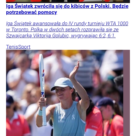
Iga Świątek zwróciła się do kibiców z Polski. Będzie
potrzebować pomocy
Iga Świątek awansowała do IV rundy turnieju WTA 1000
w Toronto. Polka w dwóch setach rozprawiła się ze
Szwajcarką Viktorija Golubic, wygrywając 6:2, 6:1.
Tenis
Sport