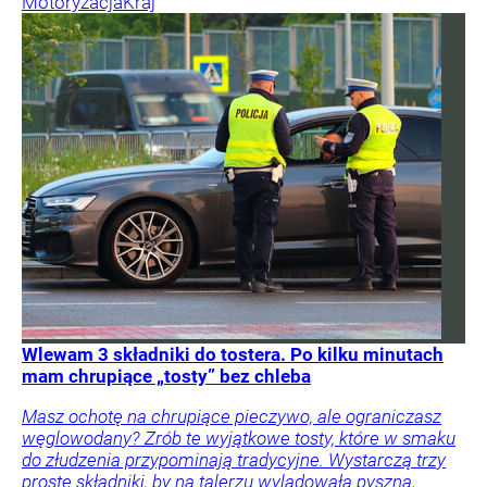
Motoryzacja
Kraj
Wlewam 3 składniki do tostera. Po kilku minutach
mam chrupiące „tosty” bez chleba
Masz ochotę na chrupiące pieczywo, ale ograniczasz
węglowodany? Zrób te wyjątkowe tosty, które w smaku
do złudzenia przypominają tradycyjne. Wystarczą trzy
proste składniki, by na talerzu wylądowała pyszna,