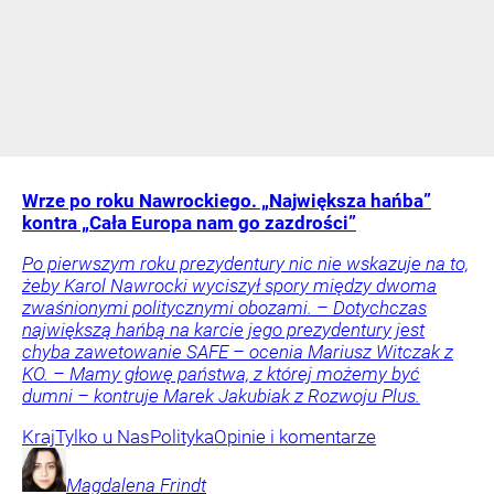
Wrze po roku Nawrockiego. „Największa hańba”
kontra „Cała Europa nam go zazdrości”
Po pierwszym roku prezydentury nic nie wskazuje na to,
żeby Karol Nawrocki wyciszył spory między dwoma
zwaśnionymi politycznymi obozami. – Dotychczas
największą hańbą na karcie jego prezydentury jest
chyba zawetowanie SAFE – ocenia Mariusz Witczak z
KO. – Mamy głowę państwa, z której możemy być
dumni – kontruje Marek Jakubiak z Rozwoju Plus.
Kraj
Tylko u Nas
Polityka
Opinie i komentarze
Magdalena
Frindt