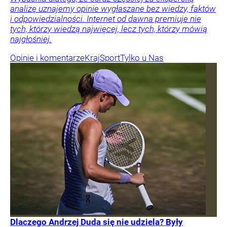
analizę uznajemy opinie wygłaszane bez wiedzy, faktów
i odpowiedzialności. Internet od dawna premiuje nie
tych, którzy wiedzą najwięcej, lecz tych, którzy mówią
najgłośniej.
Opinie i komentarze
Kraj
Sport
Tylko u Nas
Dlaczego Andrzej Duda się nie udziela? Były