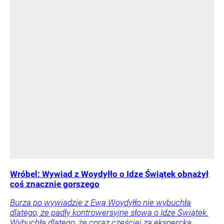
Wróbel: Wywiad z Woydyłło o Idze Świątek obnażył
coś znacznie gorszego
Burza po wywiadzie z Ewą Woydyłło nie wybuchła
dlatego, że padły kontrowersyjne słowa o Idze Świątek.
Wybuchła dlatego, że coraz częściej za ekspercką