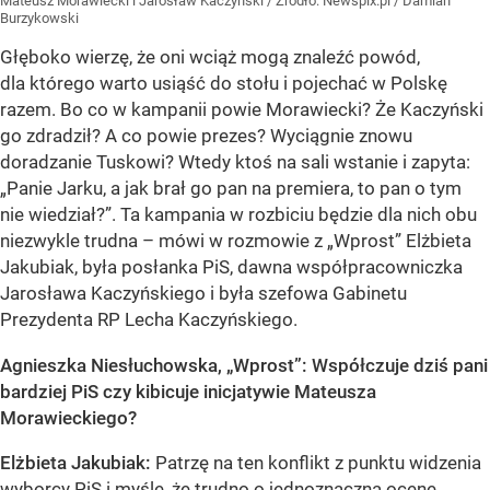
Mateusz Morawiecki i Jarosław Kaczyński
/ Źródło:
Newspix.pl
/
Damian
Burzykowski
Głęboko wierzę, że oni wciąż mogą znaleźć powód,
dla którego warto usiąść do stołu i pojechać w Polskę
razem. Bo co w kampanii powie Morawiecki? Że Kaczyński
go zdradził? A co powie prezes? Wyciągnie znowu
doradzanie Tuskowi? Wtedy ktoś na sali wstanie i zapyta:
„Panie Jarku, a jak brał go pan na premiera, to pan o tym
nie wiedział?”. Ta kampania w rozbiciu będzie dla nich obu
niezwykle trudna – mówi w rozmowie z „Wprost” Elżbieta
Jakubiak, była posłanka PiS, dawna współpracowniczka
Jarosława Kaczyńskiego i była szefowa Gabinetu
Prezydenta RP Lecha Kaczyńskiego.
Agnieszka Niesłuchowska, „Wprost”: Współczuje dziś pani
bardziej PiS czy kibicuje inicjatywie Mateusza
Morawieckiego?
Elżbieta Jakubiak:
Patrzę na ten konflikt z punktu widzenia
wyborcy PiS i myślę, że
trudno o jednoznaczną ocenę,