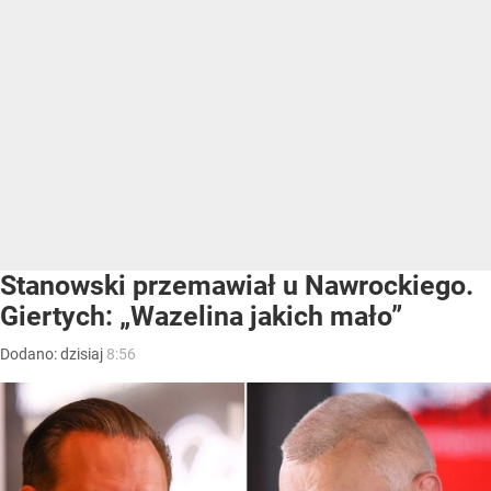
Stanowski przemawiał u Nawrockiego.
Giertych: „Wazelina jakich mało”
Dodano:
dzisiaj
8:56