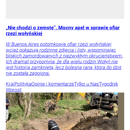
„Nie chodzi o zemstę”. Mocny apel w sprawie ofiar
rzezi wołyńskiej
W Buenos Aires potomkowie ofiar rzezi wołyńskiej
wciąż pokazują rodzinne zdjęcia i listy, wspominając
bliskich zamordowanych z niezwykłym okrucieństwem.
Ich dramat przypomina, że dla wielu rodzin Wołyń nie
jest historią zamkniętą, lecz bolesną raną, która do dziś
nie została zagojona.
Kraj
Polityka
Opinie i komentarze
Tylko u Nas
Tygodnik
Wprost