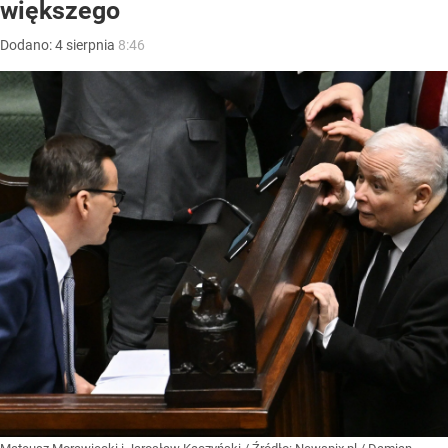
większego
Dodano:
4
sierpnia
8:46