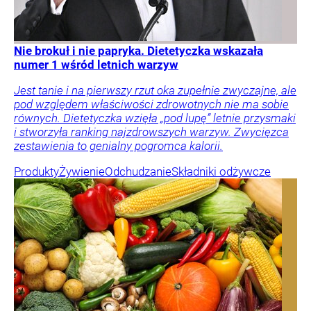
Nie brokuł i nie papryka. Dietetyczka wskazała
numer 1 wśród letnich warzyw
Jest tanie i na pierwszy rzut oka zupełnie zwyczajne, ale
pod względem właściwości zdrowotnych nie ma sobie
równych. Dietetyczka wzięła „pod lupę” letnie przysmaki
i stworzyła ranking najzdrowszych warzyw. Zwycięzca
zestawienia to genialny pogromca kalorii.
Produkty
Żywienie
Odchudzanie
Składniki odżywcze