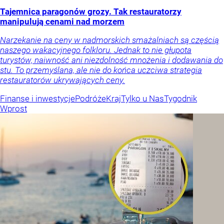
Tajemnica paragonów grozy. Tak restauratorzy
manipulują cenami nad morzem
Narzekanie na ceny w nadmorskich smażalniach są częścią
naszego wakacyjnego folkloru. Jednak to nie głupota
turystów, naiwność ani niezdolność mnożenia i dodawania do
stu. To przemyślana, ale nie do końca uczciwa strategia
restauratorów ukrywających ceny.
Finanse i inwestycje
Podróże
Kraj
Tylko u Nas
Tygodnik
Wprost