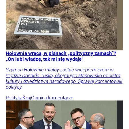
Hołownia wraca, w planach „polityczny zamach”?
„On lubi władzę, tak mi się wydaje”
Szymon Hołownia miałby zostać wicepremierem w
rządzie Donalda Tuska, obejmując stanowisko ministra
kultury i dziedzictwa narodowego. Sprawę komentowali
politycy.
Polityka
Kraj
Opinie i komentarze