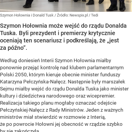
Szymon Hołownia i Donald Tusk
/ Źródło:
Newspix.pl
/
Tedi
Szymon Hołownia może wejść do rządu Donalda
Tuska. Byli prezydent i premierzy krytycznie
oceniają ten scenariusz i podkreślają, że „jest
za późno”.
Według doniesień Interii Szymon Hołownia miałby
ponownie przejąć kontrolę nad klubem parlamentarnym
Polski 2050, którym kieruje obecnie minister funduszy
Katarzyna Pełczyńska-Nałęcz. Następnie były marszałek
Sejmu miałby wejść do rządu Donalda Tuska jako minister
kultury i dziedzictwa narodowego oraz wicepremier.
Realizacja takiego planu mogłaby oznaczać odejście
Pełczyńskiej-Nałęcz z Rady Ministrów. Jeden z ważnych
ministrów miał stwierdzić w rozmowie z Interią,
że po powrocie Hołowni jej obecność w rządzie szybko
by się zakończyła.