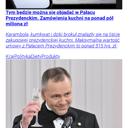
Tym będzie można się objadać w Pałacu
Prezydenckim. Zamówienia kuchni na ponad pół
miliona zł
Karambola, kumkwat i dziki brokuł znalazły się na liście
zakupowej prezydenckiej kuchni. Maksymalna wartość
umowy z Pałacem Prezydenckim to ponad 515 tys. zł.
Kraj
Polityka
Diety
Produkty