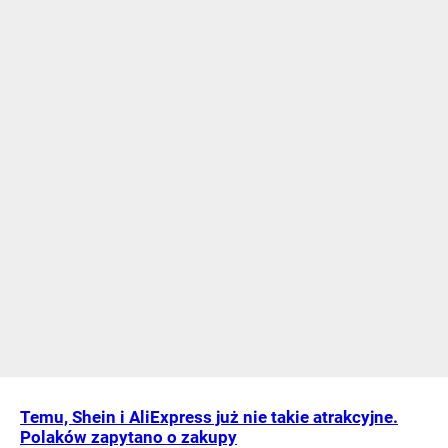
Temu, Shein i AliExpress już nie takie atrakcyjne.
Polaków zapytano o zakupy