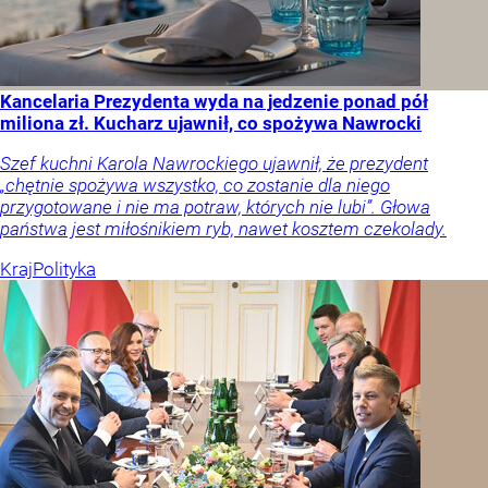
Kancelaria Prezydenta wyda na jedzenie ponad pół
miliona zł. Kucharz ujawnił, co spożywa Nawrocki
Szef kuchni Karola Nawrockiego ujawnił, że prezydent
„chętnie spożywa wszystko, co zostanie dla niego
przygotowane i nie ma potraw, których nie lubi”. Głowa
państwa jest miłośnikiem ryb, nawet kosztem czekolady.
Kraj
Polityka