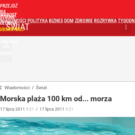
PRZEJDŹ
NA
WPROST
STRONĘ
WIADOMOŚCI
POLITYKA
BIZNES
DOM
ZDROWIE
ROZRYWKA
TYGODN
GŁÓWNĄ
ŚWIAT
UBSKRYBUJ
ZALOGUJ
MENU
Wiadomości
/
Świat
Morska plaża 100 km od... morza
17
lipca
2011
9:21
/
17
lipca
2011
9:21