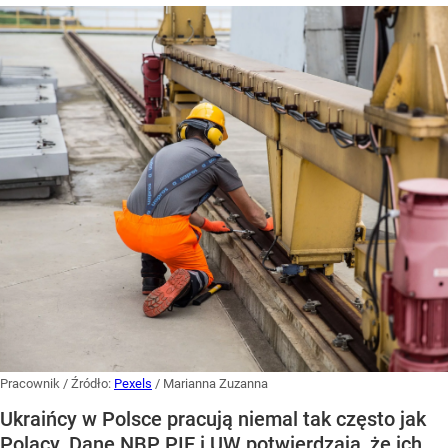
Pracownik
/ Źródło:
Pexels
/
Marianna Zuzanna
Ukraińcy w Polsce pracują niemal tak często jak
Polacy. Dane NBP, PIE i UW potwierdzają, że ich