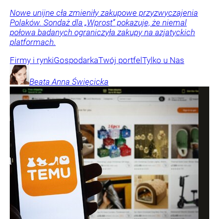
Nowe unijne cła zmieniły zakupowe przyzwyczajenia
Polaków. Sondaż dla „Wprost” pokazuje, że niemal
połowa badanych ograniczyła zakupy na azjatyckich
platformach.
Firmy i rynki
Gospodarka
Twój portfel
Tylko u Nas
Beata Anna
Święcicka