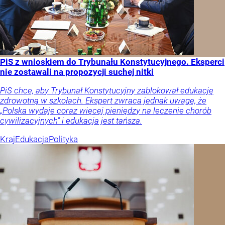
PiS z wnioskiem do Trybunału Konstytucyjnego. Eksperci
nie zostawali na propozycji suchej nitki
PiS chce, aby Trybunał Konstytucyjny zablokował edukację
zdrowotną w szkołach. Ekspert zwraca jednak uwagę, że
„Polska wydaje coraz więcej pieniędzy na leczenie chorób
cywilizacyjnych” i edukacja jest tańsza.
Kraj
Edukacja
Polityka