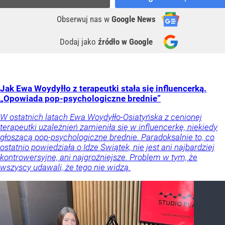
Obserwuj nas
w
Google News
Dodaj jako
źródło w Google
Jak Ewa Woydyłło z terapeutki stała się influencerką.
„Opowiada pop-psychologiczne brednie”
W ostatnich latach Ewa Woydyłło-Osiatyńska z cenionej
terapeutki uzależnień zamieniła się w influencerkę, niekiedy
głoszącą pop-psychologiczne brednie. Paradoksalnie to, co
ostatnio powiedziała o Idze Świątek, nie jest ani najbardziej
kontrowersyjne, ani najgroźniejsze. Problem w tym, że
wszyscy udawali, że tego nie widzą.