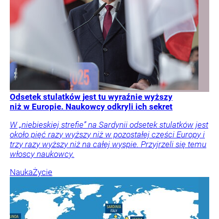
Odsetek stulatków jest tu wyraźnie wyższy
niż w Europie. Naukowcy odkryli ich sekret
W „niebieskiej strefie” na Sardynii odsetek stulatków jest
około pięć razy wyższy niż w pozostałej części Europy i
trzy razy wyższy niż na całej wyspie. Przyjrzeli się temu
włoscy naukowcy.
Nauka
Życie