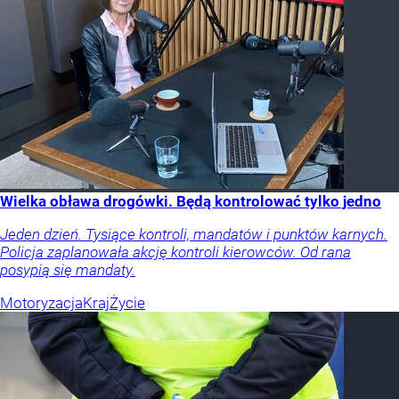
Wielka obława drogówki. Będą kontrolować tylko jedno
Jeden dzień. Tysiące kontroli, mandatów i punktów karnych.
Policja zaplanowała akcję kontroli kierowców. Od rana
posypią się mandaty.
Motoryzacja
Kraj
Życie