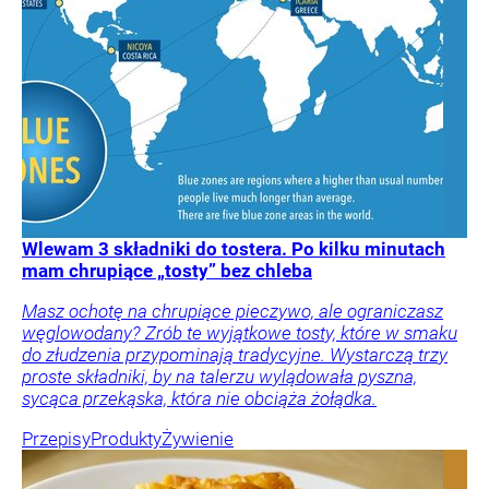
Wlewam 3 składniki do tostera. Po kilku minutach
mam chrupiące „tosty” bez chleba
Masz ochotę na chrupiące pieczywo, ale ograniczasz
węglowodany? Zrób te wyjątkowe tosty, które w smaku
do złudzenia przypominają tradycyjne. Wystarczą trzy
proste składniki, by na talerzu wylądowała pyszna,
sycąca przekąska, która nie obciąża żołądka.
Przepisy
Produkty
Żywienie