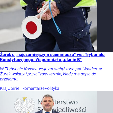
Żurek o „najczarniejszym scenariuszu” ws. Trybunału
Konstytucyjnego. Wspomniał o „planie B”
W Trybunale Konstytucyjnym wciąż trwa pat. Waldemar
Żurek wskazał przybliżony termin, kiedy ma dojść do
przełomu.
Kraj
Opinie i komentarze
Polityka