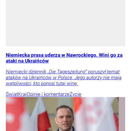
Niemiecka prasa uderza w Nawrockiego. Wini go za
ataki na Ukraińców
Niemiecki dziennik „Die Tageszeitung” poruszył temat
ataków na Ukraińców w Polsce. Jego autorzy nie mają
wątpliwości, kto ponosi tutaj winę.
Świat
Kraj
Opinie i komentarze
Życie