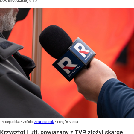
Dodano:
dzisiaj
8:15
TV Republika
/ Źródło:
Shutterstock
/
Longfin Media
Krzysztof Luft, powiązany z TVP, złożył skargę