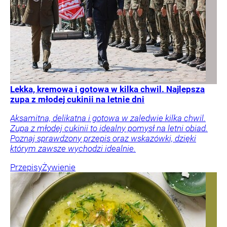
Lekka, kremowa i gotowa w kilka chwil. Najlepsza
zupa z młodej cukinii na letnie dni
Aksamitna, delikatna i gotowa w zaledwie kilka chwil.
Zupa z młodej cukinii to idealny pomysł na letni obiad.
Poznaj sprawdzony przepis oraz wskazówki, dzięki
którym zawsze wychodzi idealnie.
Przepisy
Żywienie