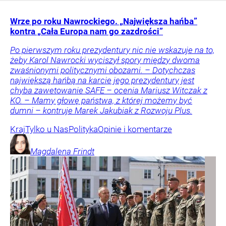
Wrze po roku Nawrockiego. „Największa hańba”
kontra „Cała Europa nam go zazdrości”
Po pierwszym roku prezydentury nic nie wskazuje na to,
żeby Karol Nawrocki wyciszył spory między dwoma
zwaśnionymi politycznymi obozami. – Dotychczas
największą hańbą na karcie jego prezydentury jest
chyba zawetowanie SAFE – ocenia Mariusz Witczak z
KO. – Mamy głowę państwa, z której możemy być
dumni – kontruje Marek Jakubiak z Rozwoju Plus.
Kraj
Tylko u Nas
Polityka
Opinie i komentarze
Magdalena
Frindt