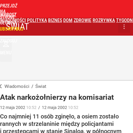
PRZEJDŹ
NA
WPROST
STRONĘ
WIADOMOŚCI
POLITYKA
BIZNES
DOM
ZDROWIE
ROZRYWKA
TYGODN
GŁÓWNĄ
ŚWIAT
UBSKRYBUJ
ZALOGUJ
MENU
Wiadomości
/
Świat
Atak narkożołnierzy na komisariat
12
maja
2002
10:52
/
12
maja
2002
10:52
Co najmniej 11 osób zginęło, a osiem zostało
rannych w strzelaninie między policjantami
i przestępcami w stanie Sinaloa, w północnym