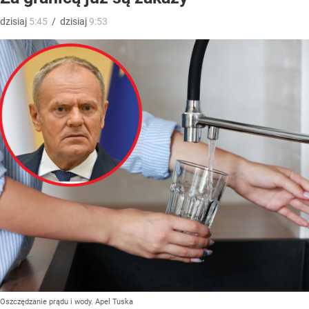
dzisiaj
5:45
/
dzisiaj
9:53
Oszczędzanie prądu i wody. Apel Tuska