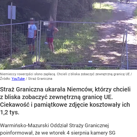
Niemieccy rowerzyści słono zapłacą. Chcieli z bliska zobaczyć zewnętrzną granicę UE
/
Źródło:
YouTube
/
Straż Graniczna
Straż Graniczna ukarała Niemców, którzy chcieli
z bliska zobaczyć zewnętrzną granicę UE.
Ciekawość i pamiątkowe zdjęcie kosztowały ich
1,2 tys.
Warmińsko-Mazurski Oddział Straży Granicznej
poinformował, że we wtorek 4 sierpnia kamery SG