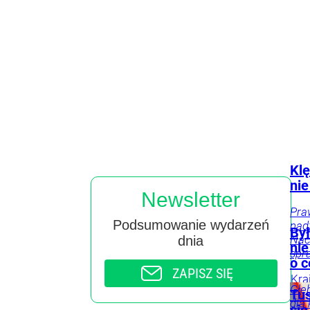
Klę
nie
Newsletter
Pra
Podsumowanie wydarzeń
nad
Był
Nac
dnia
nie
spr
o 
ZAPISZ SIĘ
Kra
Głę
Tus
dla 