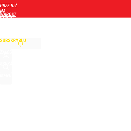
PRZEJDŹ
Udostępnij
0
Skomentuj
NA
WPROST
STRONĘ
GŁÓWNĄ
WIADOMOŚCI
POLITYKA
BIZNES
DOM
ZDROWIE
ROZRYWKA
TYGOD
Vistula x LOT: Elegancja w podróży. Premiera wspó
SUBSKRYBUJ
dodaj
ZALOGUJ
Gen. Pawlikowski: Przywiozłem cenną lekcję z Dani
SZUKAJ
MENU
2
Nawrocki ma szansę na drugą kadencję? Tak ocenil
dodaj