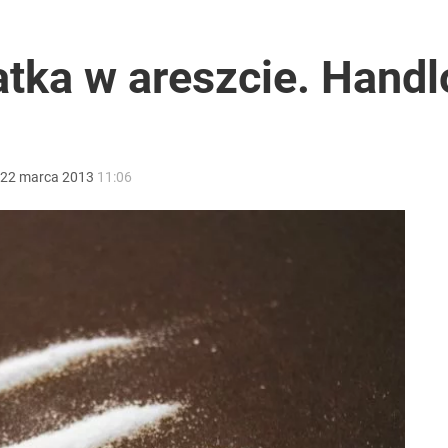
2030 roku?
tka w areszcie. Handl
ł coś znacznie gorszego
22
marca
2013
11:06