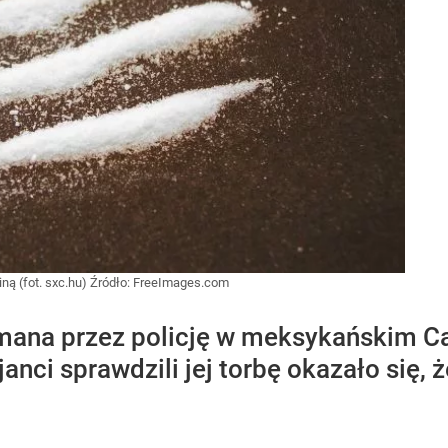
ną (fot. sxc.hu)
Źródło:
FreeImages.com
ymana przez policję w meksykańskim C
anci sprawdzili jej torbę okazało się, ż