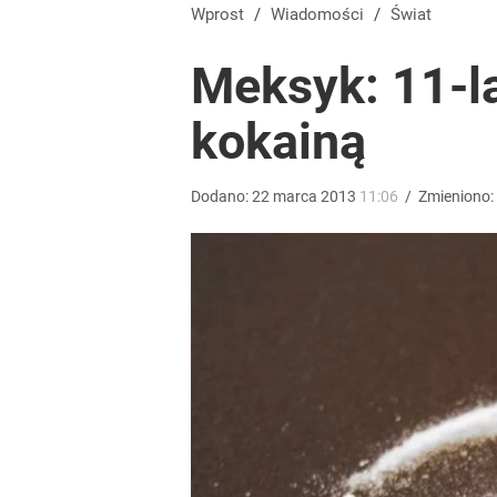
Farmacja: wzrost pod presją. co czeka branżę do 
Wprost
/
Wiadomości
/
Świat
Meksyk: 11-la
dodaj
kokainą
Wróbel: Wywiad z Woydyłło o Idze Świątek obnaży
Dodano:
22
marca
2013
11:06
/
Zmieniono:
dodaj
Prawdziwa wartość różnorodności
dodaj