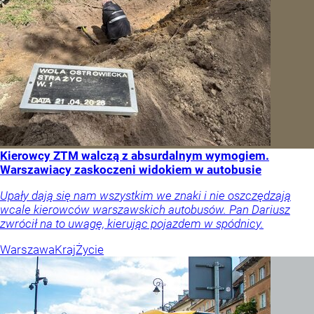
Kierowcy ZTM walczą z absurdalnym wymogiem.
Warszawiacy zaskoczeni widokiem w autobusie
Upały dają się nam wszystkim we znaki i nie oszczędzają
wcale kierowców warszawskich autobusów. Pan Dariusz
zwrócił na to uwagę, kierując pojazdem w spódnicy.
Warszawa
Kraj
Życie