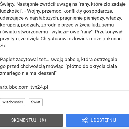
Święty. Następnie zwrócił uwagę na "rany, które zło zadaje
ludzkości". - Wojny, przemoc, konflikty gospodarcze,
uderzające w najsłabszych, pragnienie pieniędzy, władzy,
korupcja, podziały, zbrodnie przeciw życiu ludzkiemu
i światu stworzonemu - wyliczał owe "rany". Przekonywał
przy tym, że dzięki Chrystusowi człowiek może pokonać
zło.
Papież zacytował też... swoją babcię, która ostrzegała
go przed chciwością mówiąc: "płótno do okrycia ciała
zmarłego nie ma kieszeni".
arb, bbc.com, tvn24.pl
Wiadomości
Świat
SKOMENTUJ
UDOSTĘPNIJ
8