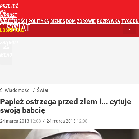
PRZEJDŹ
NA
WPROST
STRONĘ
WIADOMOŚCI
POLITYKA
BIZNES
DOM
ZDROWIE
ROZRYWKA
TYGODN
GŁÓWNĄ
ŚWIAT
UBSKRYBUJ
ZALOGUJ
MENU
Wiadomości
/
Świat
Papież ostrzega przed złem i... cytuje
swoją babcię
24
marca
2013
12:08
/
24
marca
2013
12:08