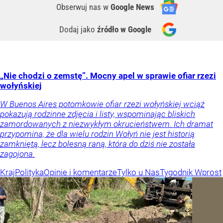
Obserwuj nas
w
Google News
Dodaj jako
źródło w Google
„Nie chodzi o zemstę”. Mocny apel w sprawie ofiar rzezi
wołyńskiej
W Buenos Aires potomkowie ofiar rzezi wołyńskiej wciąż
pokazują rodzinne zdjęcia i listy, wspominając bliskich
zamordowanych z niezwykłym okrucieństwem. Ich dramat
przypomina, że dla wielu rodzin Wołyń nie jest historią
zamkniętą, lecz bolesną raną, która do dziś nie została
zagojona.
Kraj
Polityka
Opinie i komentarze
Tylko u Nas
Tygodnik Wprost