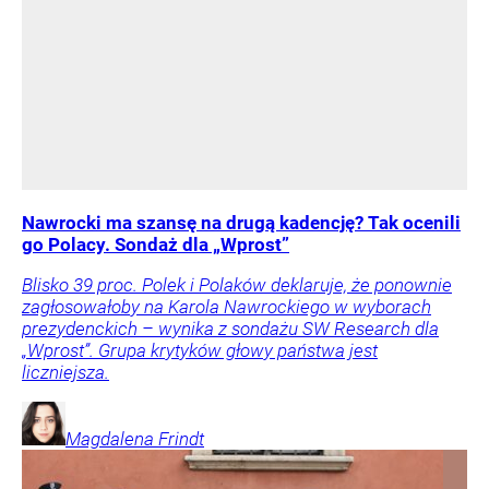
Nawrocki ma szansę na drugą kadencję? Tak ocenili
go Polacy. Sondaż dla „Wprost”
Blisko 39 proc. Polek i Polaków deklaruje, że ponownie
zagłosowałoby na Karola Nawrockiego w wyborach
prezydenckich – wynika z sondażu SW Research dla
„Wprost”. Grupa krytyków głowy państwa jest
liczniejsza.
Magdalena
Frindt