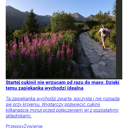
Startej cukinii nie wrzucam od razu do masy. Dzięki
temu zapiekanka wychodzi idealna
Ta zapiekanka wychodzi zwarta, soczysta i nie rozpada
się przy krojeniu. Wystarczy poświęcić cukinii
kilkanaście minut przed połączeniem jej z pozostałymi
składnikami.
Przepisy
Żywienie