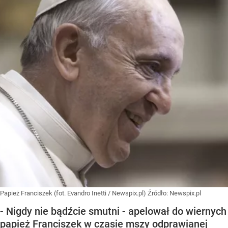
Papież Franciszek (fot. Evandro Inetti / Newspix.pl)
Źródło:
Newspix.pl
- Nigdy nie bądźcie smutni - apelował do wiernych
papież Franciszek w czasie mszy odprawianej