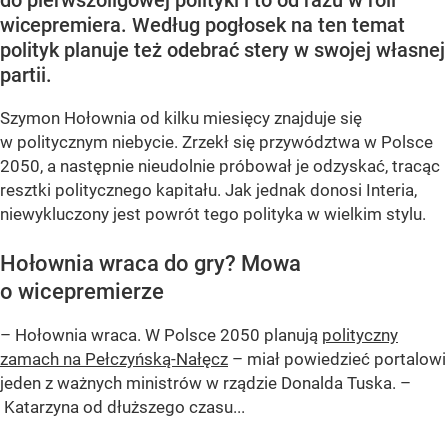
do pierwszoligowej polityki i to od razu w roli
wicepremiera. Według pogłosek na ten temat
polityk planuje też odebrać stery w swojej własnej
partii.
Szymon Hołownia od kilku miesięcy znajduje się
w politycznym niebycie. Zrzekł się przywództwa w Polsce
2050, a następnie nieudolnie próbował je odzyskać, tracąc
resztki politycznego kapitału. Jak jednak donosi Interia,
niewykluczony jest powrót tego polityka w wielkim stylu.
Hołownia wraca do gry? Mowa
o wicepremierze
– Hołownia wraca. W Polsce 2050 planują
polityczny
zamach na Pełczyńską-Nałęcz
– miał powiedzieć portalowi
jeden z ważnych ministrów w rządzie Donalda Tuska. –
Katarzyna od dłuższego czasu...