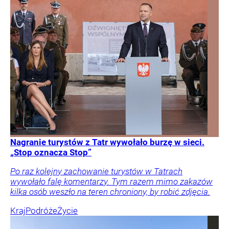
Nagranie turystów z Tatr wywołało burzę w sieci.
„Stop oznacza Stop”
Po raz kolejny zachowanie turystów w Tatrach
wywołało falę komentarzy. Tym razem mimo zakazów
kilka osób weszło na teren chroniony, by robić zdjęcia.
Kraj
Podróże
Życie