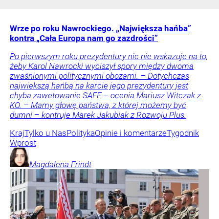
Wrze po roku Nawrockiego. „Największa hańba”
kontra „Cała Europa nam go zazdrości”
Po pierwszym roku prezydentury nic nie wskazuje na to,
żeby Karol Nawrocki wyciszył spory między dwoma
zwaśnionymi politycznymi obozami. – Dotychczas
największą hańbą na karcie jego prezydentury jest
chyba zawetowanie SAFE – ocenia Mariusz Witczak z
KO. – Mamy głowę państwa, z której możemy być
dumni – kontruje Marek Jakubiak z Rozwoju Plus.
Kraj
Tylko u Nas
Polityka
Opinie i komentarze
Tygodnik
Wprost
Magdalena
Frindt