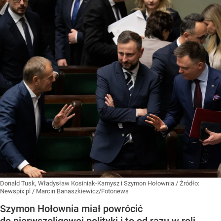
Donald Tusk, Władysław Kosiniak-Kamysz i Szymon Hołownia
/ Źródło:
Newspix.pl
/
Marcin Banaszkiewicz/Fotonews
Szymon Hołownia miał powrócić