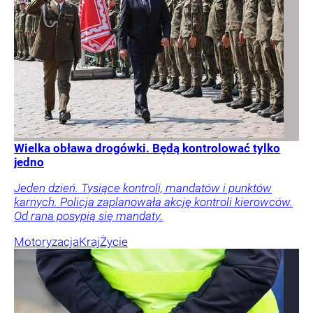
Wielka obława drogówki. Będą kontrolować tylko
jedno
Jeden dzień. Tysiące kontroli, mandatów i punktów
karnych. Policja zaplanowała akcję kontroli kierowców.
Od rana posypią się mandaty.
Motoryzacja
Kraj
Życie