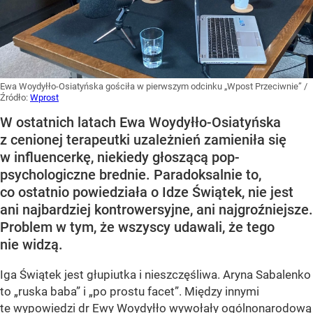
Ewa Woydyłło-Osiatyńska gościła w pierwszym odcinku „Wpost Przeciwnie”
/
Źródło:
Wprost
W ostatnich latach Ewa Woydyłło-Osiatyńska
z cenionej terapeutki uzależnień zamieniła się
w influencerkę, niekiedy głoszącą pop-
psychologiczne brednie. Paradoksalnie to,
co ostatnio powiedziała o Idze Świątek, nie jest
ani najbardziej kontrowersyjne, ani najgroźniejsze.
Problem w tym, że wszyscy udawali, że tego
nie widzą.
Iga Świątek jest głupiutka i nieszczęśliwa. Aryna Sabalenko
to „ruska baba” i „po prostu facet”. Między innymi
te wypowiedzi dr Ewy Woydyłło wywołały ogólnonarodową