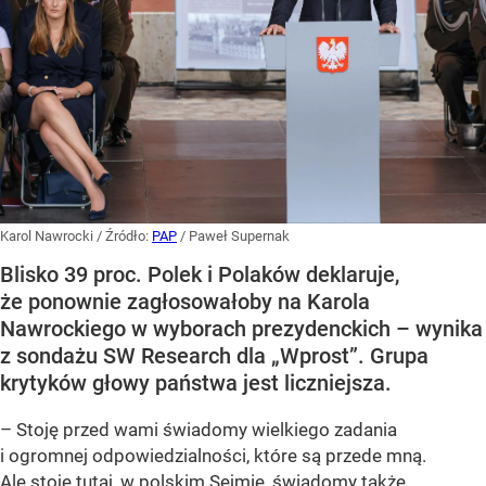
Karol Nawrocki
/ Źródło:
PAP
/
Paweł Supernak
Blisko 39 proc. Polek i Polaków deklaruje,
że ponownie zagłosowałoby na Karola
Nawrockiego w wyborach prezydenckich – wynika
z sondażu SW Research dla „Wprost”. Grupa
krytyków głowy państwa jest liczniejsza.
– Stoję przed wami świadomy wielkiego zadania
i ogromnej odpowiedzialności, które są przede mną.
Ale stoję tutaj, w polskim Sejmie, świadomy także