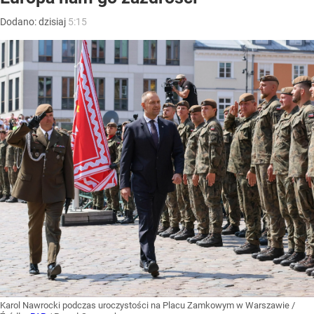
Dodano:
dzisiaj
5:15
Karol Nawrocki podczas uroczystości na Placu Zamkowym w Warszawie
/