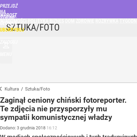
PRZEJDŹ
NA
WPROST
STRONĘ
WIADOMOŚCI
POLITYKA
BIZNES
DOM
ZDROWIE
ROZRYWKA
TYGODN
GŁÓWNĄ
SZTUKA/FOTO
UBSKRYBUJ
ZALOGUJ
MENU
Kultura
/
Sztuka/Foto
Zaginął ceniony chiński fotoreporter.
Te zdjęcia nie przysporzyły mu
sympatii komunistycznej władzy
Dodano:
3
grudnia
2018
16:12