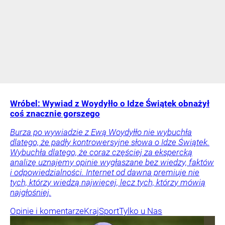
Wróbel: Wywiad z Woydyłło o Idze Świątek obnażył
coś znacznie gorszego
Burza po wywiadzie z Ewą Woydyłło nie wybuchła
dlatego, że padły kontrowersyjne słowa o Idze Świątek.
Wybuchła dlatego, że coraz częściej za ekspercką
analizę uznajemy opinie wygłaszane bez wiedzy, faktów
i odpowiedzialności. Internet od dawna premiuje nie
tych, którzy wiedzą najwięcej, lecz tych, którzy mówią
najgłośniej.
Opinie i komentarze
Kraj
Sport
Tylko u Nas