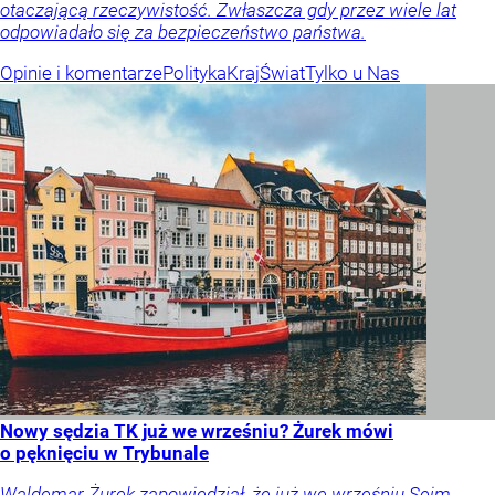
otaczającą rzeczywistość. Zwłaszcza gdy przez wiele lat
odpowiadało się za bezpieczeństwo państwa.
Opinie i komentarze
Polityka
Kraj
Świat
Tylko u Nas
Nowy sędzia TK już we wrześniu? Żurek mówi
o pęknięciu w Trybunale
Waldemar Żurek zapowiedział, że już we wrześniu Sejm