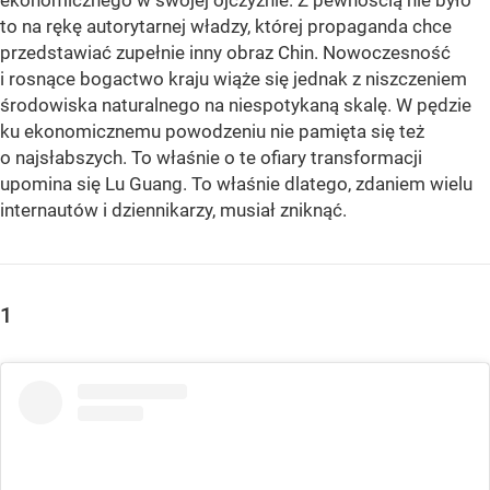
ekonomicznego w swojej ojczyźnie. Z pewnością nie było
to na rękę autorytarnej władzy, której propaganda chce
przedstawiać zupełnie inny obraz Chin. Nowoczesność
i rosnące bogactwo kraju wiąże się jednak z niszczeniem
środowiska naturalnego na niespotykaną skalę. W pędzie
ku ekonomicznemu powodzeniu nie pamięta się też
o najsłabszych. To właśnie o te ofiary transformacji
upomina się Lu Guang. To właśnie dlatego, zdaniem wielu
internautów i dziennikarzy, musiał zniknąć.
1