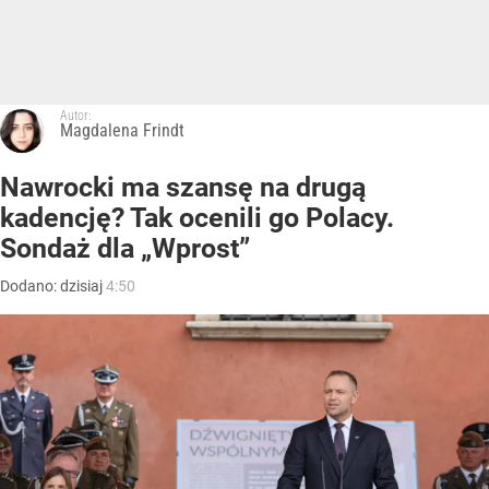
Autor:
Magdalena Frindt
Nawrocki ma szansę na drugą
kadencję? Tak ocenili go Polacy.
Sondaż dla „Wprost”
Dodano:
dzisiaj
4:50