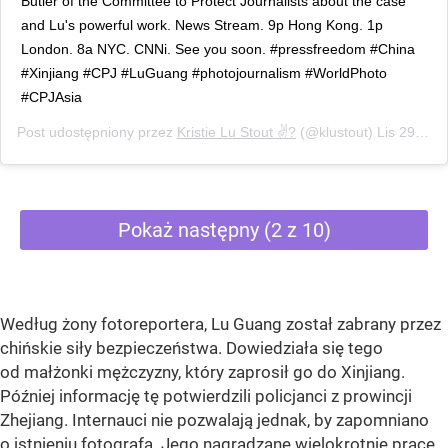
Butler of the Committee to Protect Journalists about the case
and Lu's powerful work. News Stream. 9p Hong Kong. 1p
London. 8a NYC. CNNi. See you soon. #pressfreedom #China
#Xinjiang #CPJ #LuGuang #photojournalism #WorldPhoto
#CPJAsia
Post udostępniony przez
Kristie Lu Stout ✌?
(@klustout)
Lis 29, 2018 o 4:02 PST
Pokaż następny (2 z 10)
Według żony fotoreportera, Lu Guang został zabrany przez
chińskie siły bezpieczeństwa. Dowiedziała się tego
od małżonki mężczyzny, który zaprosił go do Xinjiang.
Później informację tę potwierdzili policjanci z prowincji
Zhejiang. Internauci nie pozwalają jednak, by zapomniano
o istnieniu fotografa. Jego nagradzane wielokrotnie prace