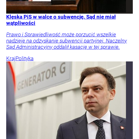
Klęska PiS w walce o subwencję. Sąd nie miał
wątpliwości
Prawo i Sprawiedliwość może porzucić wszelkie
nadzieje na odzyskanie subwencji partyjnej. Naczelny
Sąd Administracyjny oddalił kasację w tej sprawie.
Kraj
Polityka