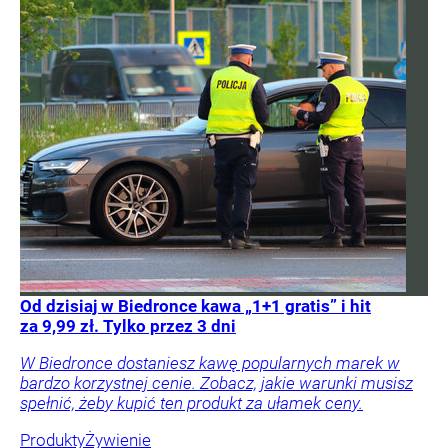
Od dzisiaj w Biedronce kawa „1+1 gratis” i hit
za 9,99 zł. Tylko przez 3 dni
W Biedronce dostaniesz kawę popularnych marek w
bardzo korzystnej cenie. Zobacz, jakie warunki musisz
spełnić, żeby kupić ten produkt za ułamek ceny.
Produkty
Żywienie