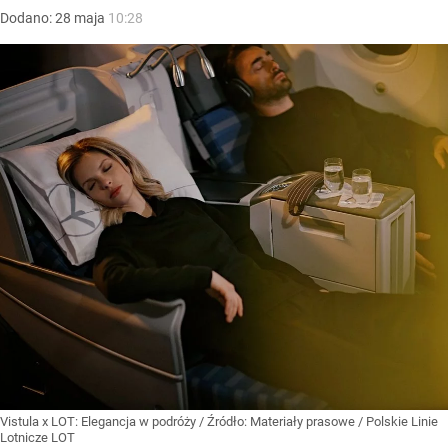
Dodano:
28
maja
10:28
Vistula x LOT: Elegancja w podróży
/ Źródło:
Materiały prasowe
/
Polskie Linie
Lotnicze LOT