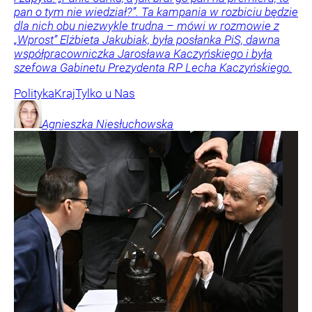
pan o tym nie wiedział?”. Ta kampania w rozbiciu będzie
dla nich obu niezwykle trudna – mówi w rozmowie z
„Wprost” Elżbieta Jakubiak, była posłanka PiS, dawna
współpracowniczka Jarosława Kaczyńskiego i była
szefowa Gabinetu Prezydenta RP Lecha Kaczyńskiego.
Polityka
Kraj
Tylko u Nas
Agnieszka
Niesłuchowska