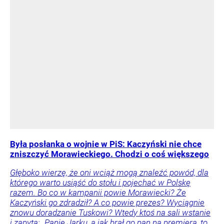
Była posłanka o wojnie w PiS: Kaczyński nie chce
zniszczyć Morawieckiego. Chodzi o coś większego
Głęboko wierzę, że oni wciąż mogą znaleźć powód, dla
którego warto usiąść do stołu i pojechać w Polskę
razem. Bo co w kampanii powie Morawiecki? Że
Kaczyński go zdradził? A co powie prezes? Wyciągnie
znowu doradzanie Tuskowi? Wtedy ktoś na sali wstanie
i zapyta: „Panie Jarku, a jak brał go pan na premiera, to