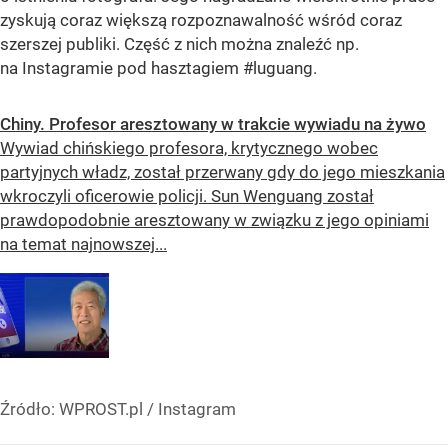
zyskują coraz większą rozpoznawalność wśród coraz
szerszej publiki. Część z nich można znaleźć np.
na Instagramie pod hasztagiem #luguang.
Chiny. Profesor aresztowany w trakcie wywiadu na żywo
Wywiad chińskiego profesora, krytycznego wobec
partyjnych władz, został przerwany gdy do jego mieszkania
wkroczyli oficerowie policji. Sun Wenguang został
prawdopodobnie aresztowany w związku z jego opiniami
na temat najnowszej...
Źródło:
WPROST.pl
/
Instagram