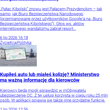
„Pałac Kibolski” znowu jest Pałacem Prezydenckim – tak
samo, jak Biuro Bezpieczeństwa Narodowego
(przemianowane przez użytkowników Google'a na „Biuro
Bezpieczeństwa Kibolskiego”). Głos ws. aktów
internetowego wandalizmu zabrał resort...
6
lip
2026
16:18
Życie
Kraj
Polityka
Kupiłeś auto lub miałeś kolizję? Ministerstwo
ma ważną informację dla kierowców
Kierowcy będą mogli sprawdzić w mObywatelu
ubezpieczenie OC. Z tej usługi korzysta w ciągu roku 25 mln
osób. W aplikacji pojawią się także inne przydatne funkcje.
1
lip
2026
12:56