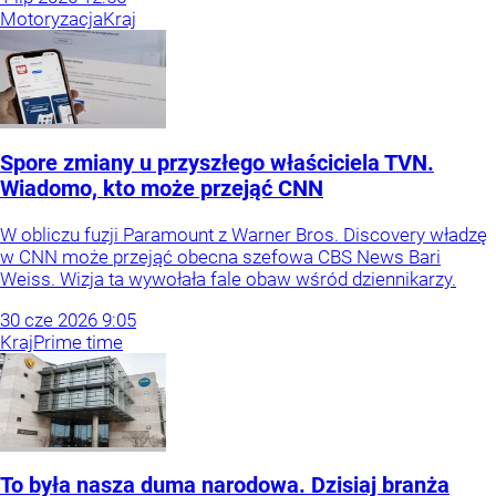
Motoryzacja
Kraj
Spore zmiany u przyszłego właściciela TVN.
Wiadomo, kto może przejąć CNN
W obliczu fuzji Paramount z Warner Bros. Discovery władzę
w CNN może przejąć obecna szefowa CBS News Bari
Weiss. Wizja ta wywołała fale obaw wśród dziennikarzy.
30
cze
2026
9:05
Kraj
Prime time
To była nasza duma narodowa. Dzisiaj branża