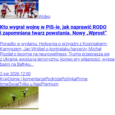
Wideo
Kto wygrał wojnę w PiS-ie, jak naprawić RODO
i zapomniana twarz powstania. Nowy „Wprost”
Ponadto w wydaniu: Hołownia o przyjaźni z Kosiniakiem-
Kamyszem, Jan Wróbel o kontrataku harcerzy, Michał
Pozdał o boomie na neurowellness, Trump przeprasza się
z Ukrainą, ewolucja terroryzmu, koniec ery własności, wyspa
baśni na Bałtyku...
2
sie
2026
12:00
Kraj
Opinie i komentarze
Podróże
Polityka
Prime
time
Świat
Tylko u Nas
Premium