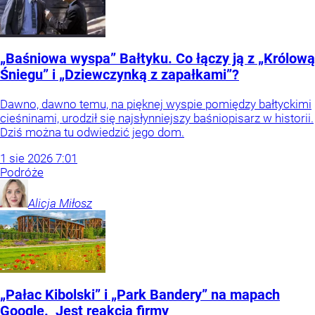
„Baśniowa wyspa” Bałtyku. Co łączy ją z „Królową
Śniegu” i „Dziewczynką z zapałkami”?
Dawno, dawno temu, na pięknej wyspie pomiędzy bałtyckimi
cieśninami, urodził się najsłynniejszy baśniopisarz w historii.
Dziś można tu odwiedzić jego dom.
1
sie
2026
7:01
Podróże
Alicja
Miłosz
„Pałac Kibolski” i „Park Bandery” na mapach
Google. Jest reakcja firmy