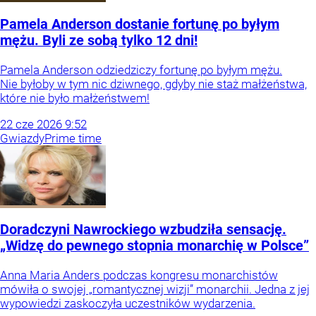
Pamela Anderson dostanie fortunę po byłym
mężu. Byli ze sobą tylko 12 dni!
Pamela Anderson odziedziczy fortunę po byłym mężu.
Nie byłoby w tym nic dziwnego, gdyby nie staż małżeństwa,
które nie było małżeństwem!
22
cze
2026
9:52
Gwiazdy
Prime time
Doradczyni Nawrockiego wzbudziła sensację.
„Widzę do pewnego stopnia monarchię w Polsce”
Anna Maria Anders podczas kongresu monarchistów
mówiła o swojej „romantycznej wizji” monarchii. Jedna z jej
wypowiedzi zaskoczyła uczestników wydarzenia.