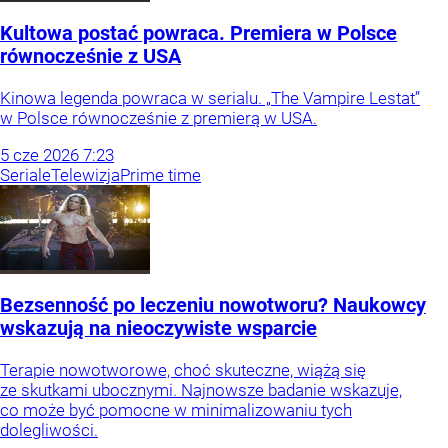
Kultowa postać powraca. Premiera w Polsce
równocześnie z USA
Kinowa legenda powraca w serialu. „The Vampire Lestat”
w Polsce równocześnie z premierą w USA.
5
cze
2026
7:23
Seriale
Telewizja
Prime time
Bezsenność po leczeniu nowotworu? Naukowcy
wskazują na nieoczywiste wsparcie
Terapie nowotworowe, choć skuteczne, wiążą się
ze skutkami ubocznymi. Najnowsze badanie wskazuje,
co może być pomocne w minimalizowaniu tych
dolegliwości.