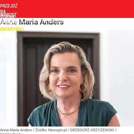
PRZEJDŹ
NA
WPROST
STRONĘ
WIADOMOŚCI
Anna Maria Anders
POLITYKA
BIZNES
DOM
ZDROWIE
ROZRYWKA
TYGODN
GŁÓWNĄ
UBSKRYBUJ
ZALOGUJ
MENU
Anna Maria Anders
/ Źródło:
Newspix.pl
/
GRZEGORZ KRZYZEWSKI /