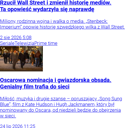
Rzucił Wall Street i zmienił historię mediów.
Ta opowieść wydarzyła się naprawdę
Miliony, rodzinna wojna i walka o media. „Stenbeck:
Imperium” opowie historię szwedzkiego wilka z Wall Street.
2
sie
2026
5:08
Seriale
Telewizja
Prime time
Oscarowa nominacja i gwiazdorska obsada.
Genialny film trafia do sieci
Miłość, muzyka i drugie szanse – poruszający „Song Sung
Blue”, film z Kate Hudson i Hugh Jackmanem, który był
nominowany do Oscara, od niedzieli będzie do obejrzenia
w sieci.
24
lip
2026
11:25