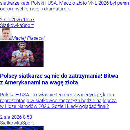
siatkarze kadr Polski i USA. Mecz o złoto VNL 2026 był pełen
ogromnych emocji i dramaturgii.
2
sie
2026
15:57
Siatkówka
Sport
Maciej
Piasecki
Polscy siatkarze są nie do zatrzymania! Bitwa
z Amerykanami na wagę złota
Polska – USA. To właśnie ten mecz zadecyduje, która
reprezentacja w siatkówce mężczyzn będzie najlepsza
w Lidze Narodów 2026. Gdzie i kiedy oglądać finał?
2
sie
2026
8:53
Siatkówka
Sport