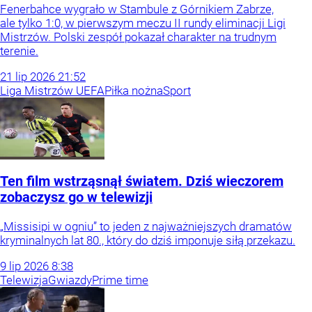
Fenerbahce wygrało w Stambule z Górnikiem Zabrze,
ale tylko 1:0, w pierwszym meczu II rundy eliminacji Ligi
Mistrzów. Polski zespół pokazał charakter na trudnym
terenie.
21
lip
2026
21:52
Liga Mistrzów UEFA
Piłka nożna
Sport
Ten film wstrząsnął światem. Dziś wieczorem
zobaczysz go w telewizji
„Missisipi w ogniu” to jeden z najważniejszych dramatów
kryminalnych lat 80., który do dziś imponuje siłą przekazu.
9
lip
2026
8:38
Telewizja
Gwiazdy
Prime time