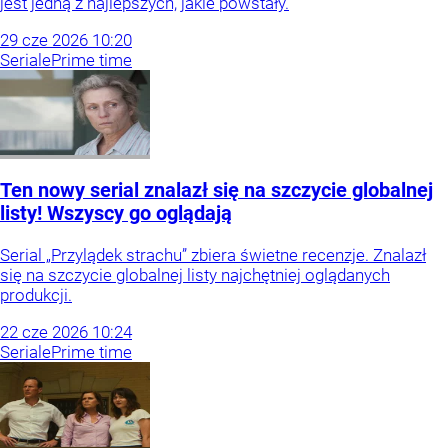
jest jedną z najlepszych, jakie powstały.
29
cze
2026
10:20
Seriale
Prime time
Ten nowy serial znalazł się na szczycie globalnej
listy! Wszyscy go oglądają
Serial „Przylądek strachu” zbiera świetne recenzje. Znalazł
się na szczycie globalnej listy najchętniej oglądanych
produkcji.
22
cze
2026
10:24
Seriale
Prime time