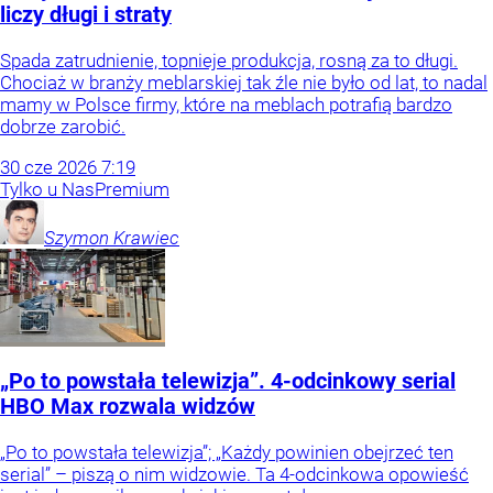
liczy długi i straty
Spada zatrudnienie, topnieje produkcja, rosną za to długi.
Chociaż w branży meblarskiej tak źle nie było od lat, to nadal
mamy w Polsce firmy, które na meblach potrafią bardzo
dobrze zarobić.
30
cze
2026
7:19
Tylko u Nas
Premium
Szymon
Krawiec
„Po to powstała telewizja”. 4-odcinkowy serial
HBO Max rozwala widzów
„Po to powstała telewizja”; „Każdy powinien obejrzeć ten
serial” – piszą o nim widzowie. Ta 4-odcinkowa opowieść