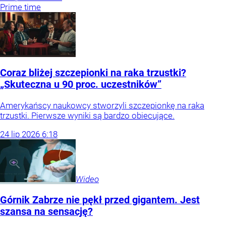
Prime time
Coraz bliżej szczepionki na raka trzustki?
„Skuteczna u 90 proc. uczestników”
Amerykańscy naukowcy stworzyli szczepionkę na raka
trzustki. Pierwsze wyniki są bardzo obiecujące.
24
lip
2026
6:18
Wideo
Górnik Zabrze nie pękł przed gigantem. Jest
szansa na sensację?