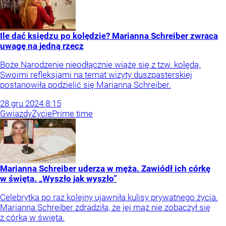
Ile dać księdzu po kolędzie? Marianna Schreiber zwraca
uwagę na jedną rzecz
Boże Narodzenie nieodłącznie wiążę się z tzw. kolędą.
Swoimi refleksjami na temat wizyty duszpasterskiej
postanowiła podzielić się Marianna Schreiber.
28
gru
2024
8:15
Gwiazdy
Życie
Prime time
Marianna Schreiber uderza w męża. Zawiódł ich córkę
w święta. „Wyszło jak wyszło”
Celebrytka po raz kolejny ujawniła kulisy prywatnego życia.
Marianna Schreiber zdradziła, że jej mąż nie zobaczył się
z córką w święta.