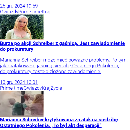
25
gru
2024
19:59
Gwiazdy
Prime time
Kraj
Burza po akcji Schreiber z gaśnicą. Jest zawiadomienie
do prokuratury
Marianna Schreiber może mieć poważne problemy. Po tym,
jak zaatakowała gaśnicą siedzibę Ostatniego Pokolenia,
do prokuratury zostało złożone zawiadomienie.
13
gru
2024
13:01
Prime time
Gwiazdy
Kraj
Życie
Marianna Schreiber krytykowana za atak na siedzibę
Ostatniego Pokolenia. „To był akt desperacji”