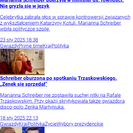
Marianna Schreiber uderzyła w minister ds. równości.
Nie gryzła się w język
Celebrytka zabrała głos w sprawie kontrowersji związanych
z wykształceniem Katarzyny Kotuli. Marianna Schreiber
wbiła polityczce szpilę.
23
sty
2025
18:38
Gwiazdy
Prime time
Kraj
Polityka
Schreiber oburzona po spotkaniu Trzaskowskiego.
„Zenek się sprzedał”
Marianna Schreiber nie zostawiła suchej nitki na Rafale
Trzaskowskim. Przy okazji skrytykowała także gwiazdora
disco-polo Zenka Martyniuka.
18
sty
2025
22:13
Gwiazdy
Kraj
Polityka
Życie
Wybory prezydenckie