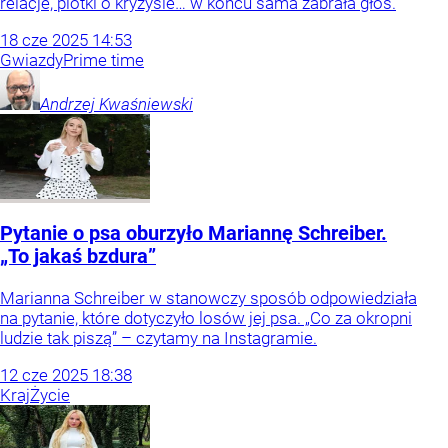
relacje, plotki o kryzysie… w końcu sama zabrała głos.
18
cze
2025
14:53
Gwiazdy
Prime time
Andrzej
Kwaśniewski
Pytanie o psa oburzyło Mariannę Schreiber.
„To jakaś bzdura”
Marianna Schreiber w stanowczy sposób odpowiedziała
na pytanie, które dotyczyło losów jej psa. „Co za okropni
ludzie tak piszą” – czytamy na Instagramie.
12
cze
2025
18:38
Kraj
Życie