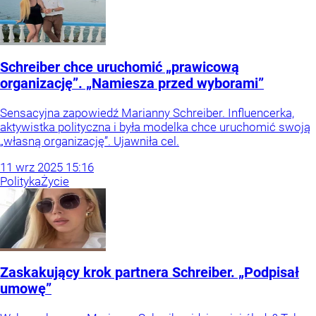
Schreiber chce uruchomić „prawicową
organizację”. „Namiesza przed wyborami”
Sensacyjna zapowiedź Marianny Schreiber. Influencerka,
aktywistka polityczna i była modelka chce uruchomić swoją
„własną organizację”. Ujawniła cel.
11
wrz
2025
15:16
Polityka
Życie
Zaskakujący krok partnera Schreiber. „Podpisał
umowę”