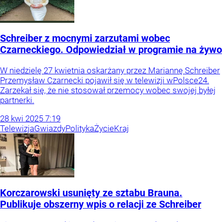
Schreiber z mocnymi zarzutami wobec
Czarneckiego. Odpowiedział w programie na żywo
W niedzielę 27 kwietnia oskarżany przez Mariannę Schreiber
Przemysław Czarnecki pojawił się w telewizji wPolsce24.
Zarzekał się, że nie stosował przemocy wobec swojej byłej
partnerki.
28
kwi
2025
7:19
Telewizja
Gwiazdy
Polityka
Życie
Kraj
Korczarowski usunięty ze sztabu Brauna.
Publikuje obszerny wpis o relacji ze Schreiber