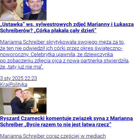
„Ustawka” ws. sylwestrowych zdjęć Marianny i Łukasza
Schreiberów? „Córka płakała cały dzień”
Marianna Schreiber skrytykowała swojego męża za to,
że ten nie odwiedził ich córki przez okres świąteczno-
noworoczny. Celebrytka ujawniła, że dziewczynka
po zobaczeniu zdjęcia ojca z nową partnerką stwierdziła,
że „taty już nie ma”.
3
sty
2025
22:23
Kraj
Polityka
Ryszard Czarnecki komentuje związek syna z Marianną
Schreiber „Bycie razem to nie jest łatwa rzecz”
Marianna Schreiber coraz częściej w mediach