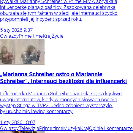
Rywalka Marianny Schreiber w Prime MMA spryskała
influencerkę pianą z gaśnicy. Zszokowana celebrytka
oburzała się tym faktem w sieci, ale internauci szybko
przypomnieli jej incydent sprzed roku.
5
sty
2026
9:37
Gwiazdy
Prime time
Kraj
Życie
„Marianna Schreiber ostro o Mariannie
Schreiber”. Internauci bezlitośni dla influencerki
Influencerka Marianna Schreiber naraziła się na kąśliwe
uwagi internautów, kiedy w mocnych słowach oceniła
występ Stinga w TVP2. Jedno zdaniem wystarczyło,
by uruchomić lawinę komentarzy.
1
sty
2026
18:07
Gwiazdy
Telewizja
Prime time
Muzyka
Kraj
Opinie i komentarze