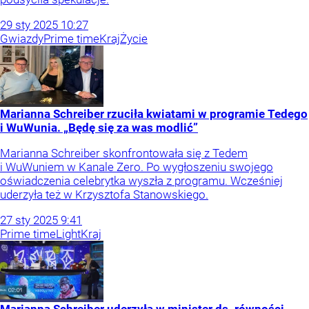
29
sty
2025
10:27
Gwiazdy
Prime time
Kraj
Życie
Marianna Schreiber rzuciła kwiatami w programie Tedego
i WuWunia. „Będę się za was modlić”
Marianna Schreiber skonfrontowała się z Tedem
i WuWuniem w Kanale Zero. Po wygłoszeniu swojego
oświadczenia celebrytka wyszła z programu. Wcześniej
uderzyła też w Krzysztofa Stanowskiego.
27
sty
2025
9:41
Prime time
Light
Kraj