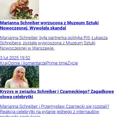
Marianna Schreiber wyrzucona z Muzeum Sztuki
Nowoczesnej. Wywołała skandal
Marianna Schreiber, była partnerka polityka PiS, Łukasza
Schreibera, została wyproszona z Muzeum Sztuki
Nowoczesnej w Warszawie.
3
lut
2025
19:52
Kraj
Opinie i komentarze
Prime time
Życie
Kryzys w związku Schreiber i Czarneckiego? Zagadkowe
słowa celebrytki
Marianna Schreiber i Przemysław Czarnecki się rozstali?
Reakcja celebrytki na pytanie jednego z internautów
podsyciła spekulacje.