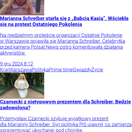
Marianna Schreiber starła się z „Babcią Kasią”. Wściekła
się na protest Ostatniego Pokolenia
Na niedzielnym proteście organizacji Ostatnie Pokolenie
w Warszawie pojawiła się Marianna Schreiber. Celebrytka
przed kamerą Polsat News ostro komentowała działania
aktywistów.
9
gru
2024
8:12
Kraj
Warszawa
Polityka
Prime time
Gwiazdy
Życie
Czarnecki z nietypowym prezentem dla Schreiber. Będzie
zadowolona?
Przemysław Czarnecki szykuje wyjątkowy prezent
dla Marianny Schreiber. Syn polityka PiS ujawnił, co zamierza
sprezentować ukochanej pod choinkę.