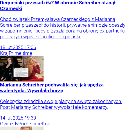
Derpieński przesadziła? W obronie Schreiber stanął
Czarnecki
Choć związek Przemysława Czarneckiego z Marianną
Schreiber przeszedł do historii, prywatne animozje odeszły
w zapomnienie, kiedy przyszła pora na obronę ex-partnerki
po ostrym wpisie Caroline Derpieński.
18
lut
2025
17:06
Kraj
Prime time
Marianna Schreiber pochwaliła się, jak spędza
walentynki. Wywołała burzę
Celebrytka zdradziła swoje plany na święto zakochanych.
Post Marianny Schreiber wywołał falę komentarzy.
14
lut
2025
19:39
Gwiazdy
Prime time
Kraj