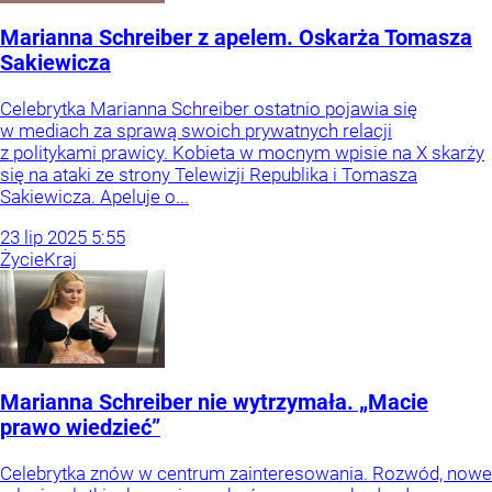
Marianna Schreiber z apelem. Oskarża Tomasza
Sakiewicza
Celebrytka Marianna Schreiber ostatnio pojawia się
w mediach za sprawą swoich prywatnych relacji
z politykami prawicy. Kobieta w mocnym wpisie na X skarży
się na ataki ze strony Telewizji Republika i Tomasza
Sakiewicza. Apeluje o...
23
lip
2025
5:55
Życie
Kraj
Marianna Schreiber nie wytrzymała. „Macie
prawo wiedzieć”
Celebrytka znów w centrum zainteresowania. Rozwód, nowe