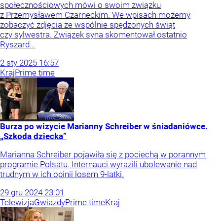
społecznościowych mówi o swoim związku
z Przemysławem Czarneckim. We wpisach możemy
zobaczyć zdjęcia ze wspólnie spędzonych świąt
czy sylwestra. Związek syna skomentował ostatnio
Ryszard...
2
sty
2025
16:57
Kraj
Prime time
Burza po wizycie Marianny Schreiber w śniadaniówce.
„Szkoda dziecka”
Marianna Schreiber pojawiła się z pociechą w porannym
programie Polsatu. Internauci wyrazili ubolewanie nad
trudnym w ich opinii losem 9-latki.
29
gru
2024
23:01
Telewizja
Gwiazdy
Prime time
Kraj