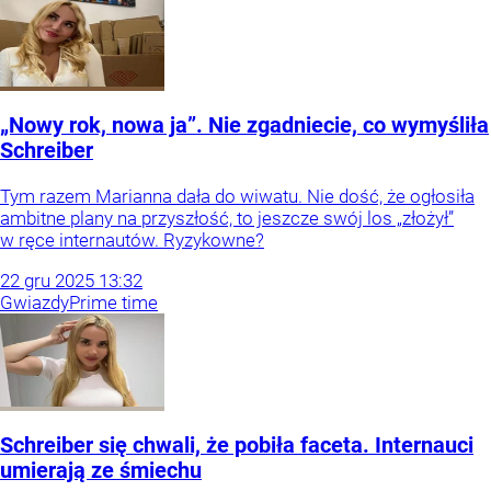
„Nowy rok, nowa ja”. Nie zgadniecie, co wymyśliła
Schreiber
Tym razem Marianna dała do wiwatu. Nie dość, że ogłosiła
ambitne plany na przyszłość, to jeszcze swój los „złożył”
w ręce internautów. Ryzykowne?
22
gru
2025
13:32
Gwiazdy
Prime time
Schreiber się chwali, że pobiła faceta. Internauci
umierają ze śmiechu