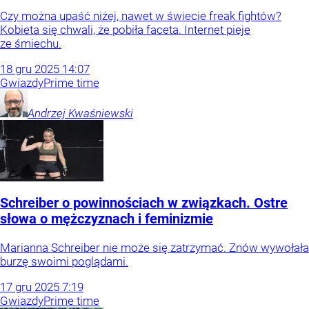
Czy można upaść niżej, nawet w świecie freak fightów?
Kobieta się chwali, że pobiła faceta. Internet pieje
ze śmiechu.
18
gru
2025
14:07
Gwiazdy
Prime time
Andrzej
Kwaśniewski
Schreiber o powinnościach w związkach. Ostre
słowa o mężczyznach i feminizmie
Marianna Schreiber nie może się zatrzymać. Znów wywołała
burzę swoimi poglądami.
17
gru
2025
7:19
Gwiazdy
Prime time