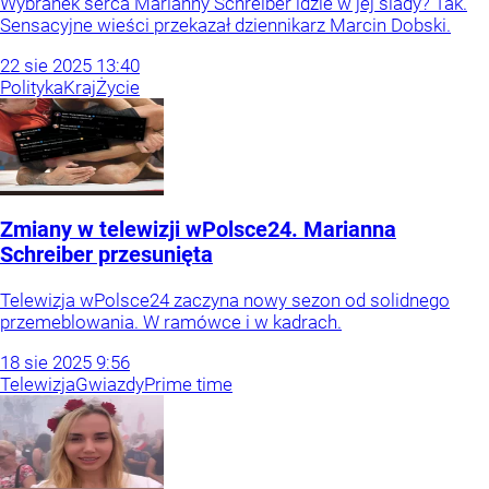
Wybranek serca Marianny Schreiber idzie w jej ślady? Tak.
Sensacyjne wieści przekazał dziennikarz Marcin Dobski.
22
sie
2025
13:40
Polityka
Kraj
Życie
Zmiany w telewizji wPolsce24. Marianna
Schreiber przesunięta
Telewizja wPolsce24 zaczyna nowy sezon od solidnego
przemeblowania. W ramówce i w kadrach.
18
sie
2025
9:56
Telewizja
Gwiazdy
Prime time