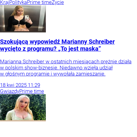
Kraj
Polityka
Prime time
Życie
Szokującą wypowiedź Marianny Schreiber
wycięto z programu? „To jest maska”
Marianna Schreiber w ostatnich miesiącach prężnie działa
w polskim show-biznesie. Niedawno wzięła udział
w głośnym programie i wywołała zamieszanie.
18
kwi
2025
11:29
Gwiazdy
Prime time