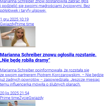
Marianna Schreiber znów postanowiła zabrać głos
i podzielić się swoimi mądrościami życiowymi. Bez
półsłówek i taryfy ulgowej.
1
gru
2025
10:19
Gwiazdy
Prime time
Marianna Schreiber znowu ogłosiła rozstanie.
„Nie będę robiła dramy”
Marianna Schreiber poinformowała, że rozstała się
ze swoim partnerem Piotrem Korczarowskim. – Nie będzie
już żadnych powrotów – zapowiedziała. Jeszcze miesiąc
temu influencerka mówiła o ślubnych planach.
20
lis
2025
21:54
Prime time
Życie
Gwiazdy