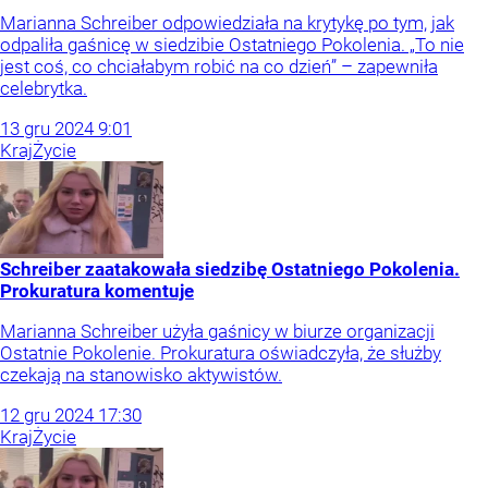
Marianna Schreiber odpowiedziała na krytykę po tym, jak
odpaliła gaśnicę w siedzibie Ostatniego Pokolenia. „To nie
jest coś, co chciałabym robić na co dzień” – zapewniła
celebrytka.
13
gru
2024
9:01
Kraj
Życie
Schreiber zaatakowała siedzibę Ostatniego Pokolenia.
Prokuratura komentuje
Marianna Schreiber użyła gaśnicy w biurze organizacji
Ostatnie Pokolenie. Prokuratura oświadczyła, że służby
czekają na stanowisko aktywistów.
12
gru
2024
17:30
Kraj
Życie