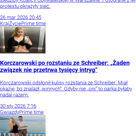
siedziby Koalicji Obywatelskiej w Warszawie. Fotografie z jej
protestu okrążyły sieć.
26
mar
2026
20:45
Kraj
Życie
Prime time
Korczarowski po rozstaniu ze Schreiber: „Żaden
związek nie przetrwa tysięcy intryg”
Korczarowski odsłonił kulisy rozstania ze Schreiber. Miał
okazję, bo znalazł „winnych”. Gdyby nie „oni” to parka byłaby
nadal razem.
30
sty
2026
7:16
Gwiazdy
Prime time