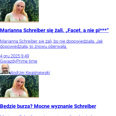
Marianna Schreiber się żali. „Facet, a nie pi***”
Marianna Schreiber się żali, bo nie dopowiedziała. Jak
dopowiedziała, to znowu oberwała.
4
gru
2025
9:49
Gwiazdy
Prime time
Andrzej
Kwaśniewski
Będzie burza? Mocne wyznanie Schreiber