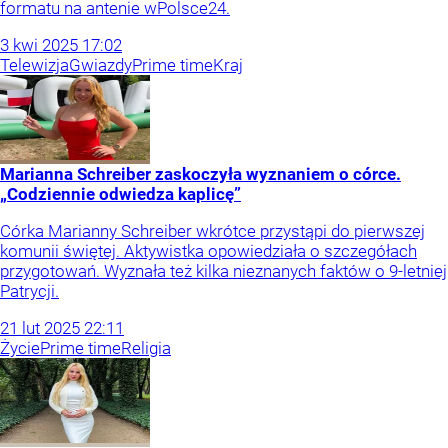
formatu na antenie wPolsce24.
3
kwi
2025
17:02
Telewizja
Gwiazdy
Prime time
Kraj
Marianna Schreiber zaskoczyła wyznaniem o córce.
„Codziennie odwiedza kaplicę”
Córka Marianny Schreiber wkrótce przystąpi do pierwszej
komunii świętej. Aktywistka opowiedziała o szczegółach
przygotowań. Wyznała też kilka nieznanych faktów o 9-letniej
Patrycji.
21
lut
2025
22:11
Życie
Prime time
Religia