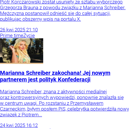
Piotr Korczarowski został usunięty ze sztabu wyborczego
Grzegorza Brauna z powodu związku z Marianną Schreiber.
Mężczyzna postanowił odnieść się do całej sytuacji,
publikując obszerny wpis na portalu X.
26
kwi
2025
21:10
Prime time
Życie
Marianna Schreiber zakochana! Jej nowym
partnerem jest polityk Konfederacji
Marianna Schreiber, znana z aktywności medialnej
oraz kontrowersyjnych wypowiedzi, ponownie znalazła się
w centrum uwagi. Po rozstaniu z Przemysławem
Czarneckim, byłym posłem PiS, celebrytka potwierdziła nowy
związek z Piotrem...
24
kwi
2025
16:12