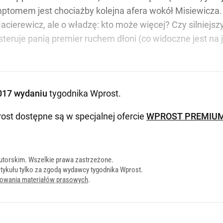
ptomem jest chociażby kolejna afera wokół Misiewicza. 
cierewicz, ale o władzę: kto może więcej? Czy silniejszy 
to steruje panią premier ruchem dłoni (co widoczne jest n
017 wydaniu
tygodnika Wprost
.
ost dostępne są w specjalnej ofercie
WPROST PREMIU
utorskim. Wszelkie prawa zastrzeżone.
tykułu tylko za zgodą wydawcy tygodnika Wprost.
onowania materiałów prasowych
.