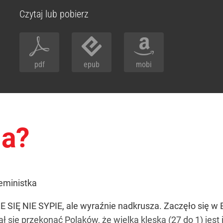
Czytaj lub pobierz
pdf
epub
mobi
na?
feministka
 NIE SYPIE, ale wyraźnie nadkrusza. Zaczęło się w Br
ł się przekonać Polaków, że wielka klęska (27 do 1) jes