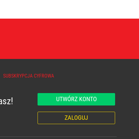
SUBSKRYPCJA CYFROWA
UTWÓRZ KONTO
asz!
ZALOGUJ