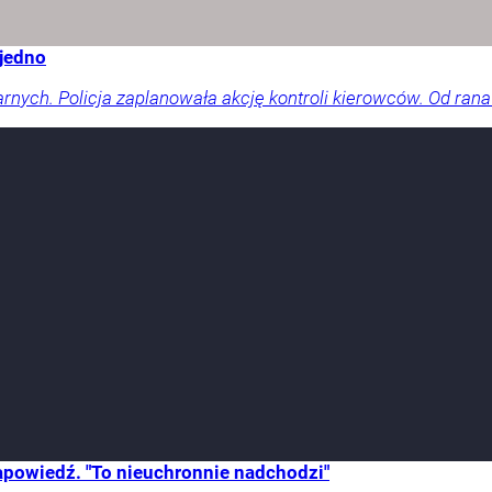
 jedno
arnych. Policja zaplanowała akcję kontroli kierowców. Od rana
zapowiedź. "To nieuchronnie nadchodzi"