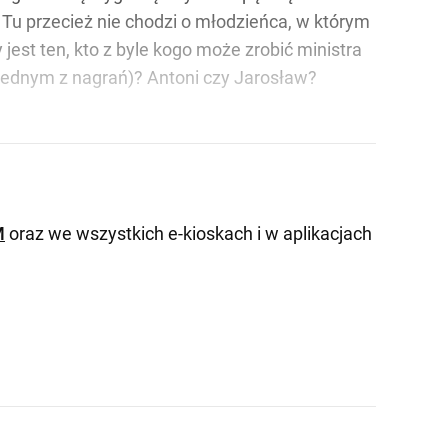
Tu przecież nie chodzi o młodzieńca, w którym
jest ten, kto z byle kogo może zrobić ministra
a jednym z nagrań)? Antoni czy Jarosław?
M
oraz we wszystkich e-kioskach i w aplikacjach