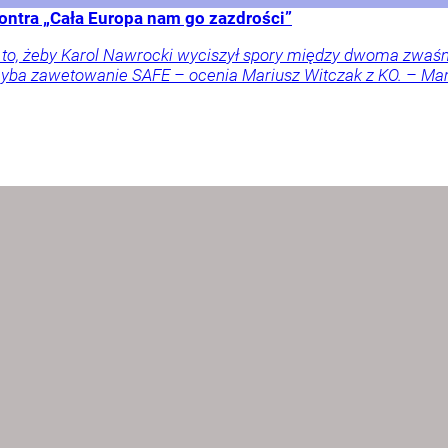
ontra „Cała Europa nam go zazdrości”
a to, żeby Karol Nawrocki wyciszył spory między dwoma zwaś
 chyba zawetowanie SAFE – ocenia Mariusz Witczak z KO. – M