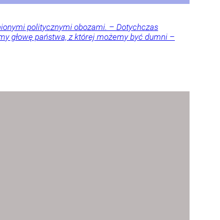
nionymi politycznymi obozami. – Dotychczas
amy głowę państwa, z której możemy być dumni –