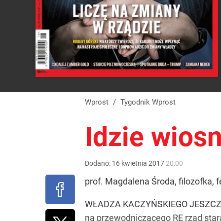
Wprost
/
Tygodnik Wprost
Idzie wios
Dodano:
16
kwietnia
2017
20:00
prof. Magdalena Środa, filozofka, 
WŁADZA KACZYŃSKIEGO JESZCZE SIĘ
na przewodniczącego RE rząd stara