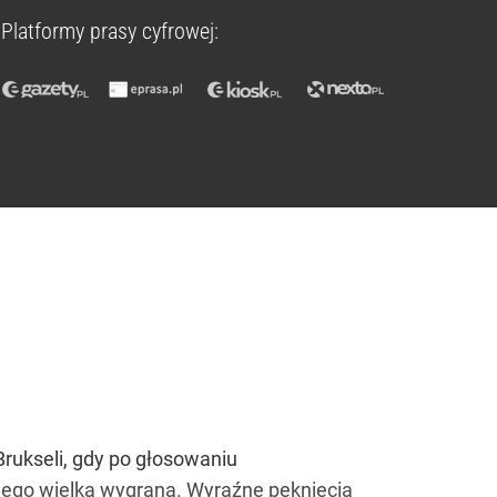
Platformy prasy cyfrowej:
ukseli, gdy po głosowaniu
t jego wielką wygraną. Wyraźne pęknięcia