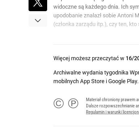
widoczne są każdego dnia. Ich sym
upodobanie znalazł sobie Antoni Ma
(członka zarządu itp.), czy ten, k
Więcej możesz przeczytać w
16/2
Archiwalne wydania tygodnika Wpr
mobilnych
App Store
i
Google Play
.
© ℗
Materiał chroniony prawem a
Dalsze rozpowszechnianie ar
Regulamin i warunki licencj