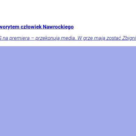
aworytem człowiek Nawrockiego
 na premiera – przekonują media. W grze mają zostać Zbigni