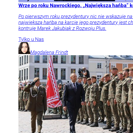
Wrze po roku Nawrockiego. „Największa hańba” k
Po pierwszym roku prezydentury nic nie wskazuje n
największą hańbą na karcie jego prezydentury jest
kontruje Marek Jakubiak z Rozwoju Plus.
Tylko u Nas
Magdalena
Frindt