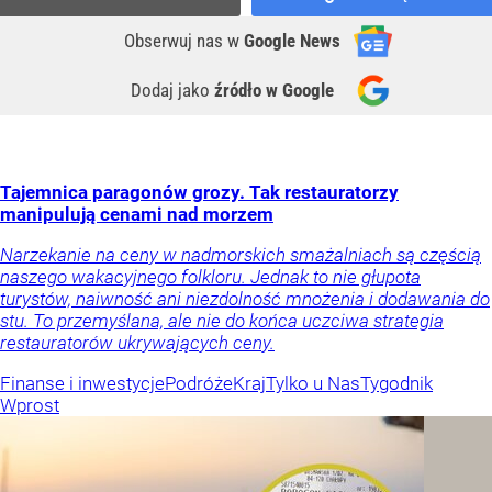
Obserwuj nas
w
Google News
Dodaj jako
źródło w Google
Tajemnica paragonów grozy. Tak restauratorzy
manipulują cenami nad morzem
Narzekanie na ceny w nadmorskich smażalniach są częścią
naszego wakacyjnego folkloru. Jednak to nie głupota
turystów, naiwność ani niezdolność mnożenia i dodawania do
stu. To przemyślana, ale nie do końca uczciwa strategia
restauratorów ukrywających ceny.
Finanse i inwestycje
Podróże
Kraj
Tylko u Nas
Tygodnik
Wprost