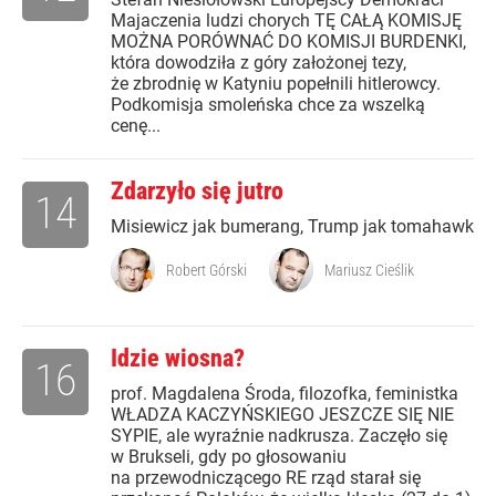
Majaczenia ludzi chorych TĘ CAŁĄ KOMISJĘ
MOŻNA PORÓWNAĆ DO KOMISJI BURDENKI,
która dowodziła z góry założonej tezy,
że zbrodnię w Katyniu popełnili hitlerowcy.
Podkomisja smoleńska chce za wszelką
cenę...
Zdarzyło się jutro
14
Misiewicz jak bumerang, Trump jak tomahawk
Robert Górski
Mariusz Cieślik
Idzie wiosna?
16
prof. Magdalena Środa, filozofka, feministka
WŁADZA KACZYŃSKIEGO JESZCZE SIĘ NIE
SYPIE, ale wyraźnie nadkrusza. Zaczęło się
w Brukseli, gdy po głosowaniu
na przewodniczącego RE rząd starał się