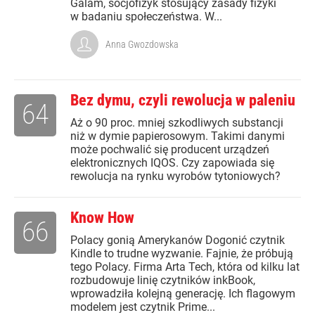
Galam, socjofizyk stosujący zasady fizyki
w badaniu społeczeństwa. W...
Anna Gwozdowska
Bez dymu, czyli rewolucja w paleniu
64
Aż o 90 proc. mniej szkodliwych substancji
niż w dymie papierosowym. Takimi danymi
może pochwalić się producent urządzeń
elektronicznych IQOS. Czy zapowiada się
rewolucja na rynku wyrobów tytoniowych?
Know How
66
Polacy gonią Amerykanów Dogonić czytnik
Kindle to trudne wyzwanie. Fajnie, że próbują
tego Polacy. Firma Arta Tech, która od kilku lat
rozbudowuje linię czytników inkBook,
wprowadziła kolejną generację. Ich flagowym
modelem jest czytnik Prime...