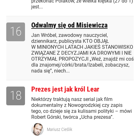
przekonać Polaków, że wielka klęska (27 do 1)
jest...
Odwalmy się od Misiewicza
16
Jan Wróbel, zawodowy nauczyciel,
dziennikarz, publicysta KTO OBJĄŁ
W MINIONYCH LATACH JAKIEŚ STANOWISKO
ZWIĄZANE Z DECYZJAMI KA DROWYMI I NIE
OTRZYMAŁ PROPOZYCJI „Weź, znajdź mi coś
dla znajomej/córki/brata/Izabeli, zobaczysz,
nada się”, niech...
Prezes jest jak król Lear
18
Niektórzy traktują nasz serial jak film
dokumentalny z Nowogrodzkiej czy zapis
tego, co dzieje się za kulisami polityki – mówi
Robert Górski, twórca „Ucha prezesa”.
Mariusz Cieślik