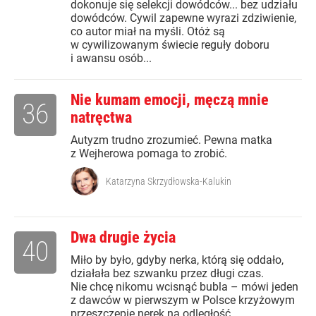
dokonuje się selekcji dowódców... bez udziału
dowódców. Cywil zapewne wyrazi zdziwienie,
co autor miał na myśli. Otóż są
w cywilizowanym świecie reguły doboru
i awansu osób...
Nie kumam emocji, męczą mnie
36
natręctwa
Autyzm trudno zrozumieć. Pewna matka
z Wejherowa pomaga to zrobić.
Katarzyna Skrzydłowska-Kalukin
Dwa drugie życia
40
Miło by było, gdyby nerka, którą się oddało,
działała bez szwanku przez długi czas.
Nie chcę nikomu wcisnąć bubla – mówi jeden
z dawców w pierwszym w Polsce krzyżowym
przeszczepie nerek na odległość.