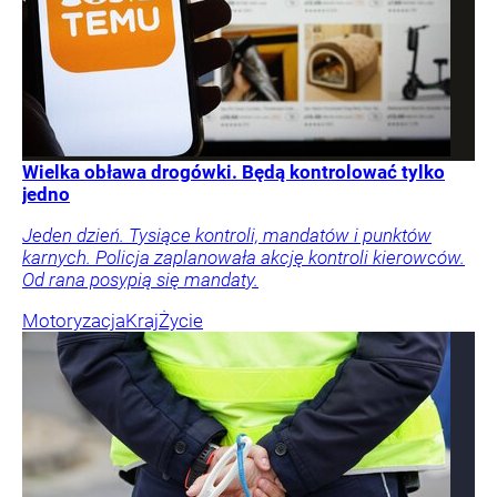
Wielka obława drogówki. Będą kontrolować tylko
jedno
Jeden dzień. Tysiące kontroli, mandatów i punktów
karnych. Policja zaplanowała akcję kontroli kierowców.
Od rana posypią się mandaty.
Motoryzacja
Kraj
Życie