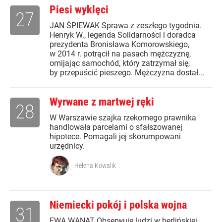
Piesi wyklęci
27
JAN ŚPIEWAK Sprawa z zeszłego tygodnia.
Henryk W., legenda Solidarności i doradca
prezydenta Bronisława Komorowskiego,
w 2014 r. potrącił na pasach mężczyznę,
omijając samochód, który zatrzymał się,
by przepuścić pieszego. Mężczyzna dostał...
Wyrwane z martwej ręki
28
W Warszawie szajka rzekomego prawnika
handlowała parcelami o sfałszowanej
hipotece. Pomagali jej skorumpowani
urzędnicy.
Helena Kowalik
Niemiecki pokój i polska wojna
31
EWA WANAT Obserwuję ludzi w berlińskiej