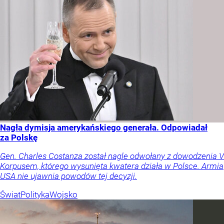
Nagła dymisja amerykańskiego generała. Odpowiadał
za Polskę
Gen. Charles Costanza został nagle odwołany z dowodzenia V
Korpusem, którego wysunięta kwatera działa w Polsce. Armia
USA nie ujawnia powodów tej decyzji.
Świat
Polityka
Wojsko