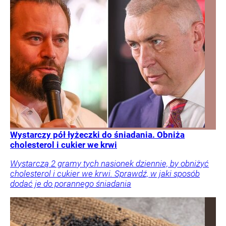
Wystarczy pół łyżeczki do śniadania. Obniża
cholesterol i cukier we krwi
Wystarczą 2 gramy tych nasionek dziennie, by obniżyć
cholesterol i cukier we krwi. Sprawdź, w jaki sposób
dodać je do porannego śniadania