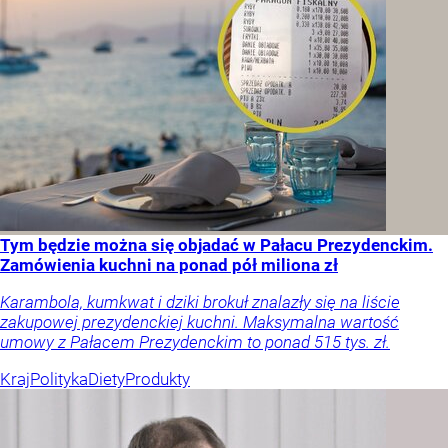
Tym będzie można się objadać w Pałacu Prezydenckim.
Zamówienia kuchni na ponad pół miliona zł
Karambola, kumkwat i dziki brokuł znalazły się na liście
zakupowej prezydenckiej kuchni. Maksymalna wartość
umowy z Pałacem Prezydenckim to ponad 515 tys. zł.
Kraj
Polityka
Diety
Produkty