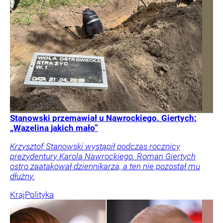
Stanowski przemawiał u Nawrockiego. Giertych:
„Wazelina jakich mało”
Krzysztof Stanowski wystąpił podczas rocznicy
prezydentury Karola Nawrockiego. Roman Giertych
ostro zaatakował dziennikarza, a ten nie pozostał mu
dłużny.
Kraj
Polityka