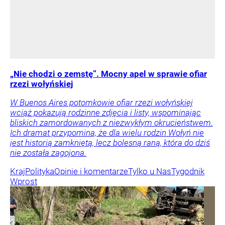
„Nie chodzi o zemstę”. Mocny apel w sprawie ofiar
rzezi wołyńskiej
W Buenos Aires potomkowie ofiar rzezi wołyńskiej
wciąż pokazują rodzinne zdjęcia i listy, wspominając
bliskich zamordowanych z niezwykłym okrucieństwem.
Ich dramat przypomina, że dla wielu rodzin Wołyń nie
jest historią zamkniętą, lecz bolesną raną, która do dziś
nie została zagojona.
Kraj
Polityka
Opinie i komentarze
Tylko u Nas
Tygodnik
Wprost