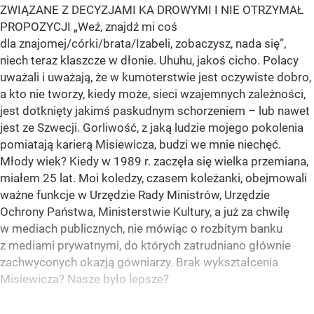
ZWIĄZANE Z DECYZJAMI KA DROWYMI I NIE OTRZYMAŁ
PROPOZYCJI „Weź, znajdź mi coś
dla znajomej/córki/brata/Izabeli, zobaczysz, nada się”,
niech teraz klaszcze w dłonie. Uhuhu, jakoś cicho. Polacy
uważali i uważają, że w kumoterstwie jest oczywiste dobro,
a kto nie tworzy, kiedy może, sieci wzajemnych zależności,
jest dotknięty jakimś paskudnym schorzeniem – lub nawet
jest ze Szwecji. Gorliwość, z jaką ludzie mojego pokolenia
pomiatają karierą Misiewicza, budzi we mnie niechęć.
Młody wiek? Kiedy w 1989 r. zaczęła się wielka przemiana,
miałem 25 lat. Moi koledzy, czasem koleżanki, obejmowali
ważne funkcje w Urzędzie Rady Ministrów, Urzędzie
Ochrony Państwa, Ministerstwie Kultury, a już za chwilę
w mediach publicznych, nie mówiąc o rozbitym banku
z mediami prywatnymi, do których zatrudniano głównie
zachwyconych okazją gówniarzy. Brak wykształcenia
Misiewicza? Nasze było lepsze?