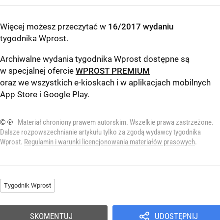
Więcej możesz przeczytać w
16/2017 wydaniu
tygodnika Wprost
.
Archiwalne wydania tygodnika Wprost dostępne są
w specjalnej ofercie
WPROST PREMIUM
oraz we wszystkich e-kioskach i w aplikacjach mobilnych
App Store
i
Google Play
.
© ℗
Materiał chroniony prawem autorskim. Wszelkie prawa zastrzeżone.
Dalsze rozpowszechnianie artykułu tylko za zgodą wydawcy tygodnika
Wprost.
Regulamin i warunki licencjonowania materiałów prasowych
.
Tygodnik Wprost
SKOMENTUJ
UDOSTĘPNIJ