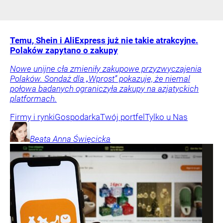
Temu, Shein i AliExpress już nie takie atrakcyjne.
Polaków zapytano o zakupy
Nowe unijne cła zmieniły zakupowe przyzwyczajenia
Polaków. Sondaż dla „Wprost” pokazuje, że niemal
połowa badanych ograniczyła zakupy na azjatyckich
platformach.
Firmy i rynki
Gospodarka
Twój portfel
Tylko u Nas
Beata Anna
Święcicka