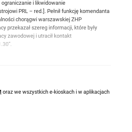
ograniczanie i likwidowanie
trojowi PRL – red.]. Pełnił funkcję komendanta
alności chorągwi warszawskiej ZHP
cy przekazał szereg informacji, które były
cy zawodowej i utracił kontakt
.30”.
M
oraz we wszystkich e-kioskach i w aplikacjach