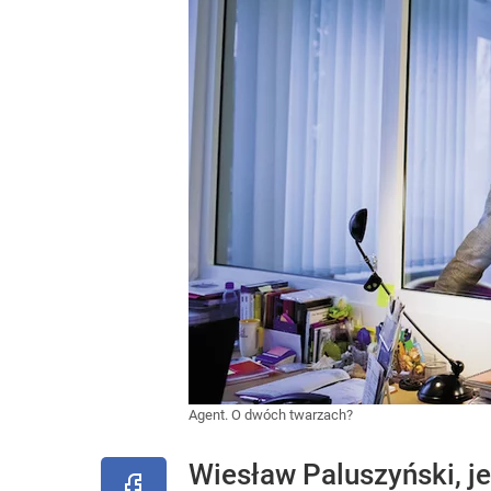
Agent. O dwóch twarzach?
Wiesław Paluszyński, j