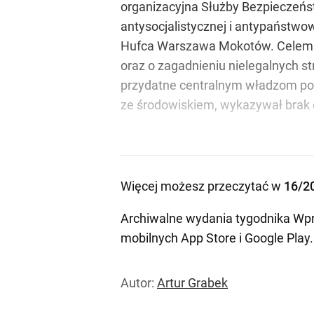
organizacyjna Służby Bezpieczeńst
antysocjalistycznej i antypaństwo
Hufca Warszawa Mokotów. Celem po
oraz o zagadnieniu nielegalnych st
przydatne centralnym władzom poli
ze środowiskiem, wykazywał brak 
Więcej możesz przeczytać w
16/2
Archiwalne wydania tygodnika Wpr
mobilnych
App Store
i
Google Play
.
Autor:
Artur Grabek