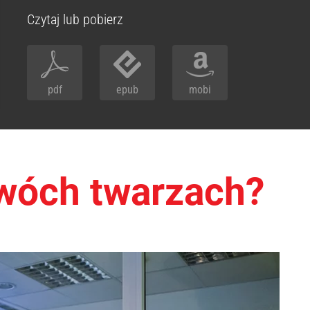
Czytaj lub pobierz
pdf
epub
mobi
wóch twarzach?