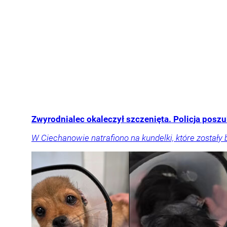
Zwyrodnialec okaleczył szczenięta. Policja posz
W Ciechanowie natrafiono na kundelki, które zostały