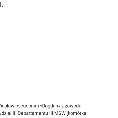
.
i Wiesław pseudonim »Bogdan« z zawodu
ydział III Departamentu III MSW [komórka