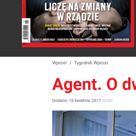
Wprost
/
Tygodnik Wprost
Agent. O d
Dodano:
16
kwietnia
2017
20:00