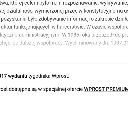
wa, której celem było m.in. rozpoznawanie, wykrywanie, 
wej działalności wymierzonej przeciw konstytucyjnemu us
zyskania było zdobywanie informacji o zakresie dział
ruktur funkcjonujących w harcerstwie. W czasie współpra
tyczno-administracyjnym. W 1985 roku przeszedł do pra
chęci do dalszej współpracy. Wyeliminowany dn. 1987.01
017 wydaniu
tygodnika Wprost
.
ost dostępne są w specjalnej ofercie
WPROST PREMIU