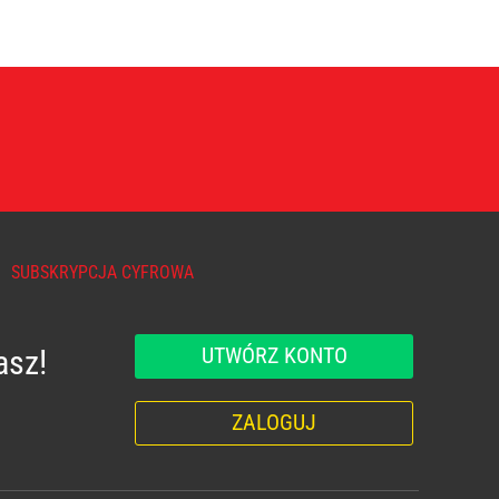
SUBSKRYPCJA CYFROWA
UTWÓRZ KONTO
asz!
ZALOGUJ