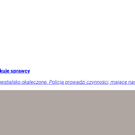
ukuje sprawcy
 bestialsko okaleczone. Policja prowadzi czynności, mające 