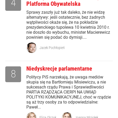
4
Platforma Obywatelska
Sprawy zaszły już tak daleko, że nie widzę
alternatywy: jeśli ostatecznie, bez żadnych
wątpliwości okaże się, że na pokładzie
prezydenckiego tupolewa 10 kwietnia 2010 r.
nie doszło do wybuchu, minister Macierewicz
powinien się podać do dymisji....
Jacek Pochłopień
Niedyskrecje parlamentarne
8
Politycy PiS narzekają, że uwaga mediów
skupia się na Bartłomieju Misiewiczu, a nie
sukcesach rządu Prawa i Sprawiedliwości
PARTIA RZĄDZĄCA CIERPI NA UWIĄD
POLITYKI KOMUNIKACYJNEJ, choć w rządzie
są aż trzy osoby za to odpowiedzialne:
Paweł...
Eliza Olczyk
Joanna Miziołek