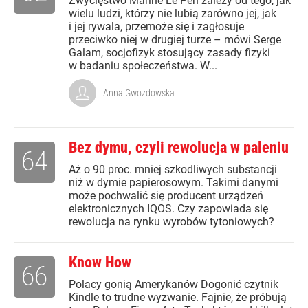
Zwycięstwo Marine Le Pen zależy od tego, jak
wielu ludzi, którzy nie lubią zarówno jej, jak
i jej rywala, przemoże się i zagłosuje
przeciwko niej w drugiej turze – mówi Serge
Galam, socjofizyk stosujący zasady fizyki
w badaniu społeczeństwa. W...
Anna Gwozdowska
Bez dymu, czyli rewolucja w paleniu
64
Aż o 90 proc. mniej szkodliwych substancji
niż w dymie papierosowym. Takimi danymi
może pochwalić się producent urządzeń
elektronicznych IQOS. Czy zapowiada się
rewolucja na rynku wyrobów tytoniowych?
Know How
66
Polacy gonią Amerykanów Dogonić czytnik
Kindle to trudne wyzwanie. Fajnie, że próbują