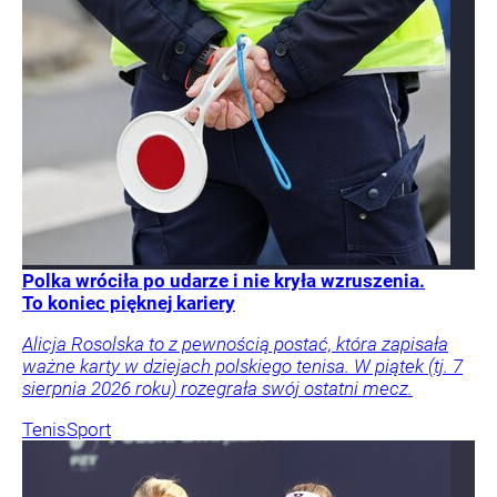
Polka wróciła po udarze i nie kryła wzruszenia.
To koniec pięknej kariery
Alicja Rosolska to z pewnością postać, która zapisała
ważne karty w dziejach polskiego tenisa. W piątek (tj. 7
sierpnia 2026 roku) rozegrała swój ostatni mecz.
Tenis
Sport