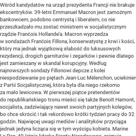
Wśród kandydatów na urząd prezydenta Francji nie brakuje
ekscentryków. 39-letni Emmanuel Macron jest zamożnym
bankowcem, podobno centrystą i liberałem, co nie
przeszkadzało mu zostać ministrem w socjalistycznym
rządzie Franćois Hollande’a. Macron wyprzedza
w sondażach Franćois Fillona, konserwatystę z krwi i kości,
który ma jednak wyjątkową słabość do luksusowych
rezydencji, drogich garniturów i zegarków i pewnie dlatego
jest zamieszany w skandal korupcyjny. Według
najnowszych sondaży Fillonowi depcze z kolei
niespodziewanie po piętach Jean-Luc Mélenchon, uciekinier
z Partii Socjalistycznej, która była dla niego rzekomo
za mało lewicowa. W pierwszej piątce pretendentów
do republikańskiego tronu mieści się także Benoît Hamont,
socjalista, zadziwiający nawet swoich partyjnych kolegów,
bo chce skrócić i tak rekordowo krótki tydzień pracy do 32
godzin. Najwięcej uwagi mediów i analityków przyciąga
jednak jedyna licząca się w tym wyścigu kobieta. Marine
Le Pen, 49-letnia liderka Frontu Narodowego, zajmuje