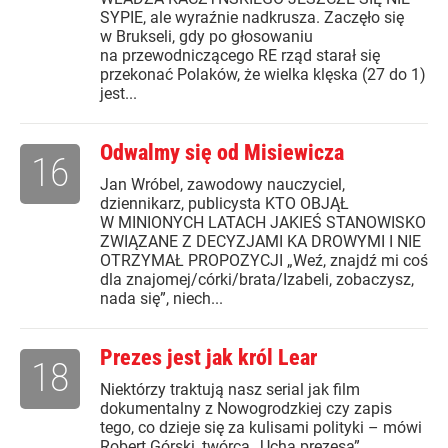
SYPIE, ale wyraźnie nadkrusza. Zaczęło się
w Brukseli, gdy po głosowaniu
na przewodniczącego RE rząd starał się
przekonać Polaków, że wielka klęska (27 do 1)
jest...
Odwalmy się od Misiewicza
16
Jan Wróbel, zawodowy nauczyciel,
dziennikarz, publicysta KTO OBJĄŁ
W MINIONYCH LATACH JAKIEŚ STANOWISKO
ZWIĄZANE Z DECYZJAMI KA DROWYMI I NIE
OTRZYMAŁ PROPOZYCJI „Weź, znajdź mi coś
dla znajomej/córki/brata/Izabeli, zobaczysz,
nada się”, niech...
Prezes jest jak król Lear
18
Niektórzy traktują nasz serial jak film
dokumentalny z Nowogrodzkiej czy zapis
tego, co dzieje się za kulisami polityki – mówi
Robert Górski, twórca „Ucha prezesa”.