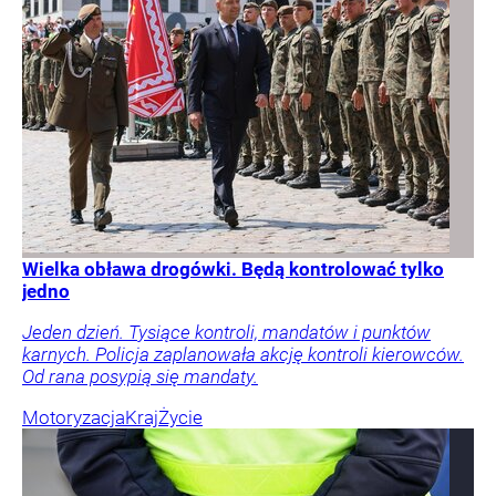
Wielka obława drogówki. Będą kontrolować tylko
jedno
Jeden dzień. Tysiące kontroli, mandatów i punktów
karnych. Policja zaplanowała akcję kontroli kierowców.
Od rana posypią się mandaty.
Motoryzacja
Kraj
Życie