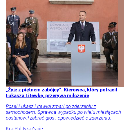
„Żyję z piętnem zabójcy”. Kierowca, który potrącił
Łukasza Litewkę, przerywa milczenie
Poseł Łukasz Litewka zmarł po zderzeniu z
samochodem. Sprawca wypadku po wielu miesiącach
postanowił zabrać głos i opowiedzieć o zdarzeniu.
Kraj
Polityka
Życie