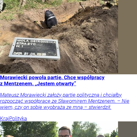
Morawiecki powoła partię. Chce współpracy
z Mentzenem. „Jestem otwarty”
Mateusz Morawiecki założy partię polityczną i chciałby
rozpocząć współpracę ze Sławomirem Mentzenem. – Nie
wiem, czy on sobie wyobraża ze mną – stwierdził.
Kraj
Polityka