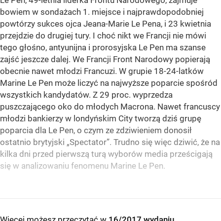
bowiem w sondażach 1. miejsce i najprawdopodobniej
powtórzy sukces ojca Jeana-Marie Le Pena, i 23 kwietnia
przejdzie do drugiej tury. I choć nikt we Francji nie mówi
tego głośno, antyunijna i prorosyjska Le Pen ma szanse
zajść jeszcze dalej. We Francji Front Narodowy popierają
obecnie nawet młodzi Francuzi. W grupie 18-24-latków
Marine Le Pen może liczyć na najwyższe poparcie spośród
wszystkich kandydatów. Z 29 proc. wyprzedza
puszczającego oko do młodych Macrona. Nawet francuscy
młodzi bankierzy w londyńskim City tworzą dziś grupę
poparcia dla Le Pen, o czym ze zdziwieniem donosił
ostatnio brytyjski „Spectator”. Trudno się więc dziwić, że na
kilka dni przed pierwszą turą wyborów media prześcigają
się w analizowaniu fenomenu Marine Le Pen.
Więcej możesz przeczytać w
16/2017 wydaniu