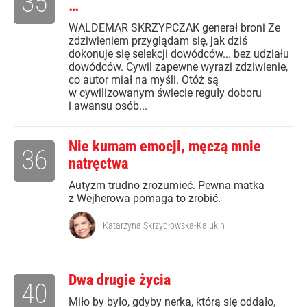
35
…
WALDEMAR SKRZYPCZAK generał broni Ze
zdziwieniem przyglądam się, jak dziś
dokonuje się selekcji dowódców... bez udziału
dowódców. Cywil zapewne wyrazi zdziwienie,
co autor miał na myśli. Otóż są
w cywilizowanym świecie reguły doboru
i awansu osób...
Nie kumam emocji, męczą mnie
36
natręctwa
Autyzm trudno zrozumieć. Pewna matka
z Wejherowa pomaga to zrobić.
Katarzyna Skrzydłowska-Kalukin
Dwa drugie życia
40
Miło by było, gdyby nerka, którą się oddało,