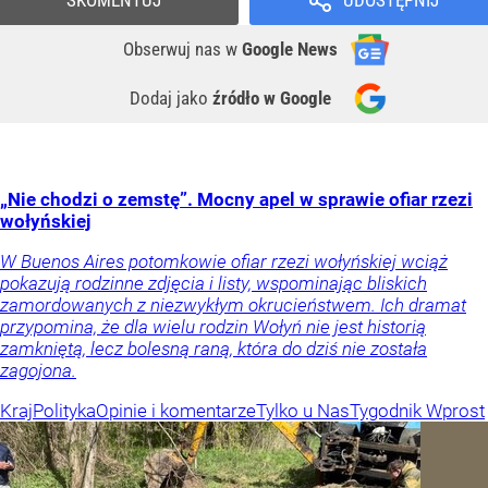
Obserwuj nas
w
Google News
Dodaj jako
źródło w Google
„Nie chodzi o zemstę”. Mocny apel w sprawie ofiar rzezi
wołyńskiej
W Buenos Aires potomkowie ofiar rzezi wołyńskiej wciąż
pokazują rodzinne zdjęcia i listy, wspominając bliskich
zamordowanych z niezwykłym okrucieństwem. Ich dramat
przypomina, że dla wielu rodzin Wołyń nie jest historią
zamkniętą, lecz bolesną raną, która do dziś nie została
zagojona.
Kraj
Polityka
Opinie i komentarze
Tylko u Nas
Tygodnik Wprost