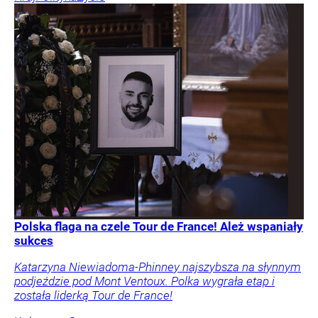
Polska flaga na czele Tour de France! Ależ wspaniały
sukces
Katarzyna Niewiadoma-Phinney najszybsza na słynnym
podjeździe pod Mont Ventoux. Polka wygrała etap i
została liderką Tour de France!