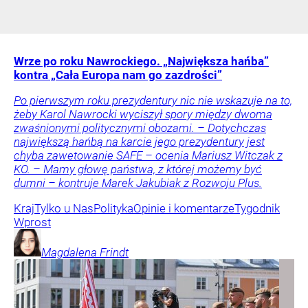
Wrze po roku Nawrockiego. „Największa hańba”
kontra „Cała Europa nam go zazdrości”
Po pierwszym roku prezydentury nic nie wskazuje na to,
żeby Karol Nawrocki wyciszył spory między dwoma
zwaśnionymi politycznymi obozami. – Dotychczas
największą hańbą na karcie jego prezydentury jest
chyba zawetowanie SAFE – ocenia Mariusz Witczak z
KO. – Mamy głowę państwa, z której możemy być
dumni – kontruje Marek Jakubiak z Rozwoju Plus.
Kraj
Tylko u Nas
Polityka
Opinie i komentarze
Tygodnik
Wprost
Magdalena
Frindt