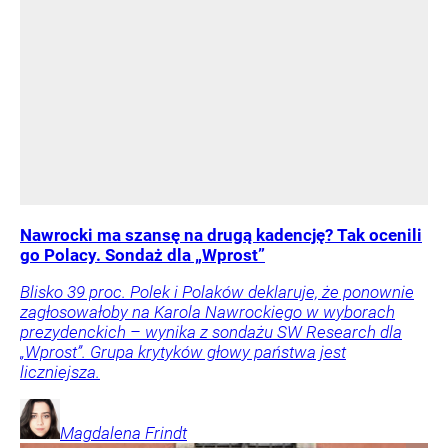
Nawrocki ma szansę na drugą kadencję? Tak ocenili
go Polacy. Sondaż dla „Wprost”
Blisko 39 proc. Polek i Polaków deklaruje, że ponownie
zagłosowałoby na Karola Nawrockiego w wyborach
prezydenckich – wynika z sondażu SW Research dla
„Wprost”. Grupa krytyków głowy państwa jest
liczniejsza.
Magdalena
Frindt