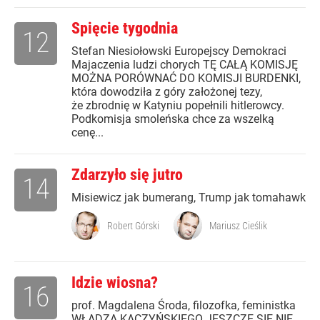
Spięcie tygodnia
12
Stefan Niesiołowski Europejscy Demokraci
Majaczenia ludzi chorych TĘ CAŁĄ KOMISJĘ
MOŻNA PORÓWNAĆ DO KOMISJI BURDENKI,
która dowodziła z góry założonej tezy,
że zbrodnię w Katyniu popełnili hitlerowcy.
Podkomisja smoleńska chce za wszelką
cenę...
Zdarzyło się jutro
14
Misiewicz jak bumerang, Trump jak tomahawk
Robert Górski
Mariusz Cieślik
Idzie wiosna?
16
prof. Magdalena Środa, filozofka, feministka
WŁADZA KACZYŃSKIEGO JESZCZE SIĘ NIE