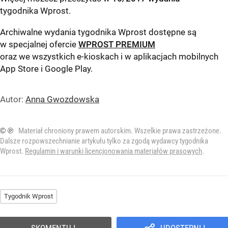
tygodnika Wprost
.
Archiwalne wydania tygodnika Wprost dostępne są
w specjalnej ofercie
WPROST PREMIUM
oraz we wszystkich e-kioskach i w aplikacjach mobilnych
App Store
i
Google Play
.
Autor:
Anna Gwozdowska
© ℗
Materiał chroniony prawem autorskim. Wszelkie prawa zastrzeżone.
Dalsze rozpowszechnianie artykułu tylko za zgodą wydawcy tygodnika
Wprost.
Regulamin i warunki licencjonowania materiałów prasowych
.
Tygodnik Wprost
SKOMENTUJ
UDOSTĘPNIJ