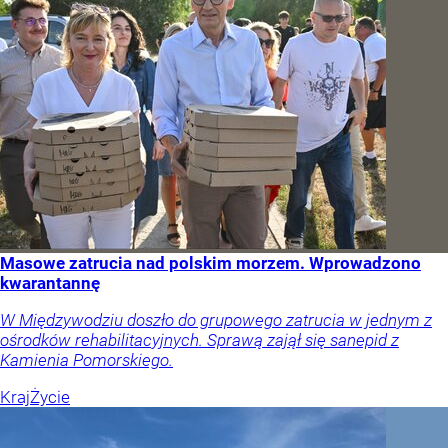
Masowe zatrucia nad polskim morzem. Wprowadzono
kwarantannę
W Międzywodziu doszło do grupowego zatrucia w jednym z
ośrodków rehabilitacyjnych. Sprawą zajął się sanepid z
Kamienia Pomorskiego.
Kraj
Życie