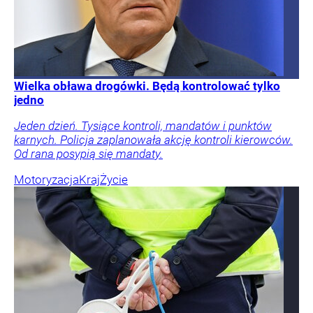
Wielka obława drogówki. Będą kontrolować tylko
jedno
Jeden dzień. Tysiące kontroli, mandatów i punktów
karnych. Policja zaplanowała akcję kontroli kierowców.
Od rana posypią się mandaty.
Motoryzacja
Kraj
Życie