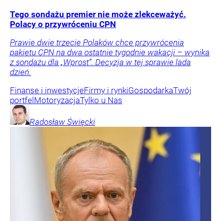
Tego sondażu premier nie może zlekceważyć.
Polacy o przywróceniu CPN
Prawie dwie trzecie Polaków chce przywrócenia
pakietu CPN na dwa ostatnie tygodnie wakacji – wynika
z sondażu dla „Wprost”. Decyzja w tej sprawie lada
dzień.
Finanse i inwestycje
Firmy i rynki
Gospodarka
Twój
portfel
Motoryzacja
Tylko u Nas
Radosław
Święcki