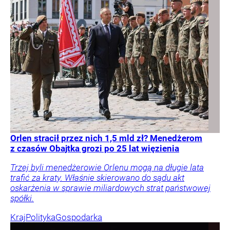
Orlen stracił przez nich 1,5 mld zł? Menedżerom
z czasów Obajtka grozi po 25 lat więzienia
Trzej byli menedżerowie Orlenu mogą na długie lata
trafić za kraty. Właśnie skierowano do sądu akt
oskarżenia w sprawie miliardowych strat państwowej
spółki.
Kraj
Polityka
Gospodarka