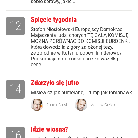
sobie sprawy, jakie...
Spięcie tygodnia
12
Stefan Niesiołowski Europejscy Demokraci
Majaczenia ludzi chorych TĘ CAŁĄ KOMISJĘ
MOŻNA PORÓWNAĆ DO KOMISJI BURDENKI,
która dowodziła z góry założonej tezy,
że zbrodnię w Katyniu popełnili hitlerowcy.
Podkomisja smoleńska chce za wszelką
cenę...
Zdarzyło się jutro
14
Misiewicz jak bumerang, Trump jak tomahawk
Robert Górski
Mariusz Cieślik
Idzie wiosna?
16