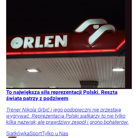
To największa siła reprezentacji Polski. Reszta
świata patrzy z podziwem
Trener Nikola Grbić i jego podopieczni nie przestają
wygrywać. Reprezentacja Polski siatkarzy to nie tylko
kilka nazwisk, ale prawdziwy zespół i grono bohaterów.
Siatkówka
Sport
Tylko u Nas