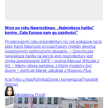
Wrze po roku Nawrockiego. „Największa hańba”
kontra „Cała Europa nam go zazdrości”
Po pierwszym roku prezydentury nic nie wskazuje na to,
żeby Karol Nawrocki wyciszył spory między dwoma
zwaśnionymi politycznymi obozami. – Dotychczas
największą hańbą na karcie jego prezydentury jest
chyba zawetowanie SAFE – ocenia Mariusz Witczak z
KO. – Mamy głowę państwa, z której możemy być
dumni – kontruje Marek Jakubiak z Rozwoju Plus.
Kraj
Tylko u Nas
Polityka
Opinie i komentarze
Tygodnik
Wprost
Magdalena
Frindt