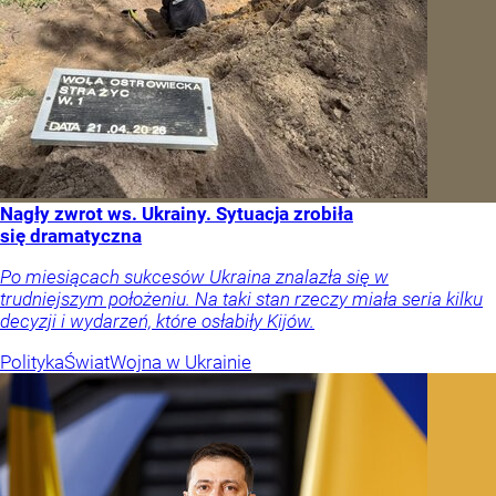
Nagły zwrot ws. Ukrainy. Sytuacja zrobiła
się dramatyczna
Po miesiącach sukcesów Ukraina znalazła się w
trudniejszym położeniu. Na taki stan rzeczy miała seria kilku
decyzji i wydarzeń, które osłabiły Kijów.
Polityka
Świat
Wojna w Ukrainie