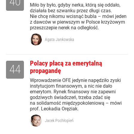
40
Miło by było, gdyby nerka, którą się oddało,
działała bez szwanku przez długi czas.
Nie chcę nikomu wcisnąć bubla – mówi jeden
z dawców w pierwszym w Polsce krzyżowym
przeszczepie nerek na odległość.
Agata Jankowska
Polacy płacą za emerytalną
44
propagandę
Wprowadzenie OFE jedynie napędziło zyski
instytucjom finansowym, a nic nie dało
emerytom. Rynek finansowy nie zapewni
godziwych świadczeń, trzeba zdać się
na solidarność międzypokoleniową – mówi
prof. Leokadia Oręziak.
Jacek Pochłopień