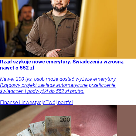
Rząd szykuje nowe emerytury. Świadczenia wzrosną
nawet o 552 zł
Nawet 200 tys. osób może dostać wyższe emerytury.
Rządowy projekt zakłada automatyczne przeliczenie
świadczeń i podwyżki do 552 zł brutto.
Finanse i inwestycje
Twój portfel