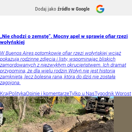
Dodaj jako
źródło w Google
„Nie chodzi o zemstę”. Mocny apel w sprawie ofiar rzezi
wołyńskiej
W Buenos Aires potomkowie ofiar rzezi wołyńskiej wciąż
pokazują rodzinne zdjęcia i listy, wspominając bliskich
zamordowanych z niezwykłym okrucieństwem. Ich dramat
przypomina, że dla wielu rodzin Wołyń nie jest historią
zamkniętą, lecz bolesną raną, która do dziś nie została
zagojona.
Kraj
Polityka
Opinie i komentarze
Tylko u Nas
Tygodnik Wprost