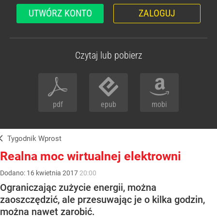
UTWÓRZ KONTO
ZALOGUJ
Czytaj lub pobierz
pdf
epub
mobi
Tygodnik Wprost
Realna moc wirtualnej elektrowni
Dodano:
16
kwietnia
2017
20:00
Ograniczając zużycie energii, można
zaoszczędzić, ale przesuwając je o kilka godzin,
można nawet zarobić.