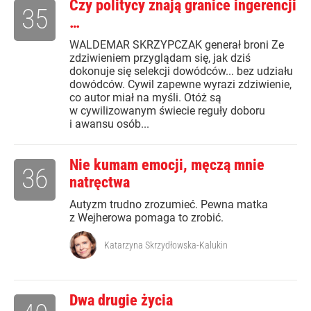
Czy politycy znają granice ingerencji
35
…
WALDEMAR SKRZYPCZAK generał broni Ze
zdziwieniem przyglądam się, jak dziś
dokonuje się selekcji dowódców... bez udziału
dowódców. Cywil zapewne wyrazi zdziwienie,
co autor miał na myśli. Otóż są
w cywilizowanym świecie reguły doboru
i awansu osób...
Nie kumam emocji, męczą mnie
36
natręctwa
Autyzm trudno zrozumieć. Pewna matka
z Wejherowa pomaga to zrobić.
Katarzyna Skrzydłowska-Kalukin
Dwa drugie życia