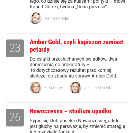
tego, co dzieje się za kulisami polityki – mówi
Robert Górski, twórca „Ucha prezesa”.
Mariusz Cieślik
Amber Gold, czyli kapiszon zamiast
23
petardy
Dziesiątki przesłuchanych świadków, dwa
doniesienia do prokuratury –
to dotychczasowy rezultat prac komisji
śledczej do zbadania sprawy Amber Gold.
Eliza Olczyk
Joanna Miziołek
Nowoczesna – studium upadku
26
Sypie się klub poselski Nowoczesnej, a lider
jest głuchy na perswazje, by zmienić strategię
lub rozdzielić funkcje.