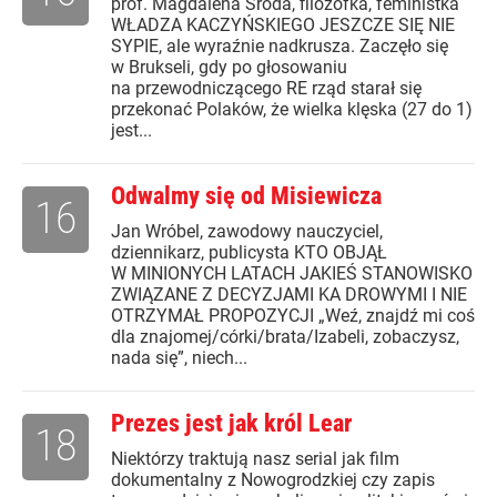
prof. Magdalena Środa, filozofka, feministka
WŁADZA KACZYŃSKIEGO JESZCZE SIĘ NIE
SYPIE, ale wyraźnie nadkrusza. Zaczęło się
w Brukseli, gdy po głosowaniu
na przewodniczącego RE rząd starał się
przekonać Polaków, że wielka klęska (27 do 1)
jest...
Odwalmy się od Misiewicza
16
Jan Wróbel, zawodowy nauczyciel,
dziennikarz, publicysta KTO OBJĄŁ
W MINIONYCH LATACH JAKIEŚ STANOWISKO
ZWIĄZANE Z DECYZJAMI KA DROWYMI I NIE
OTRZYMAŁ PROPOZYCJI „Weź, znajdź mi coś
dla znajomej/córki/brata/Izabeli, zobaczysz,
nada się”, niech...
Prezes jest jak król Lear
18
Niektórzy traktują nasz serial jak film
dokumentalny z Nowogrodzkiej czy zapis