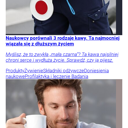
Naukowcy porównali 3 rodzaje kawy. Ta najmocniej
wiązała się z dłuższym życiem
Myślisz, że to zwykła „mała czarna”? Ta kawa najsilniej
chroni serce i wydłuża życie. Sprawdź, czy ją pijesz.
Produkty
Żywienie
Składniki odżywcze
Doniesienia
naukowe
Profilaktyka i leczenie
Badania