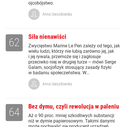
ojcobójstwo.
Anna Gwozdowska
Siła nienawiści
62
Zwycięstwo Marine Le Pen zależy od tego, jak
wielu ludzi, którzy nie lubią zarówno jej, jak
i jej rywala, przemoże się i zagłosuje
przeciwko niej w drugiej turze – mówi Serge
Galam, socjofizyk stosujący zasady fizyki
w badaniu społeczeństwa. W...
Anna Gwozdowska
Bez dymu, czyli rewolucja w paleniu
64
Aż o 90 proc. mniej szkodliwych substancji
niż w dymie papierosowym. Takimi danymi
może pochwalić się producent urządzeń