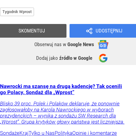
Tygodnik Wprost
SKOMENTUJ
UDOSTĘPNIJ
Obserwuj nas
w
Google News
Dodaj jako
źródło w Google
Nawrocki ma szansę na drugą kadencję? Tak ocenili
go Polacy. Sondaż dla „Wprost”
Blisko 39 proc. Polek i Polaków deklaruje, że ponownie
zagłosowałoby na Karola Nawrockiego w wyborach
prezydenckich – wynika z sondażu SW Research dla
„Wprost”. Grupa krytyków głowy państwa jest liczniejsza.
Sondaże
Kraj
Tylko u Nas
Polityka
Opinie i komentarze