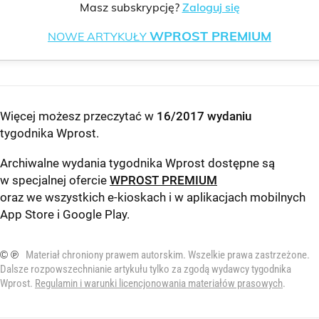
Masz subskrypcję?
Zaloguj się
WPROST PREMIUM
NOWE ARTYKUŁY
Więcej możesz przeczytać w
16/2017 wydaniu
tygodnika Wprost
.
Archiwalne wydania tygodnika Wprost dostępne są
w specjalnej ofercie
WPROST PREMIUM
oraz we wszystkich e-kioskach i w aplikacjach mobilnych
App Store
i
Google Play
.
© ℗
Materiał chroniony prawem autorskim. Wszelkie prawa zastrzeżone.
Dalsze rozpowszechnianie artykułu tylko za zgodą wydawcy tygodnika
Wprost.
Regulamin i warunki licencjonowania materiałów prasowych
.