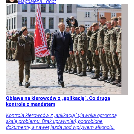
Magdalena
Frindt
Obława na kierowców z „aplikacją”. Co druga
kontrola z mandatem
Kontrola kierowców z „aplikacją” ujawniła ogromną
skalę problemu. Brak uprawnień, podrobione
dokumenty, a nawet jazda pod wpływem alkoholu.