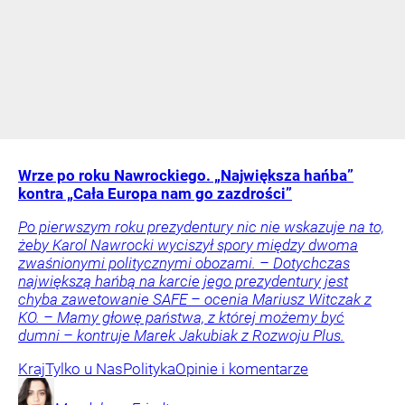
Wrze po roku Nawrockiego. „Największa hańba”
kontra „Cała Europa nam go zazdrości”
Po pierwszym roku prezydentury nic nie wskazuje na to,
żeby Karol Nawrocki wyciszył spory między dwoma
zwaśnionymi politycznymi obozami. – Dotychczas
największą hańbą na karcie jego prezydentury jest
chyba zawetowanie SAFE – ocenia Mariusz Witczak z
KO. – Mamy głowę państwa, z której możemy być
dumni – kontruje Marek Jakubiak z Rozwoju Plus.
Kraj
Tylko u Nas
Polityka
Opinie i komentarze