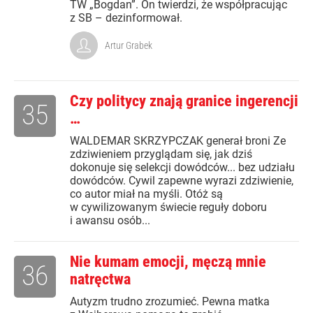
TW „Bogdan”. On twierdzi, że współpracując
z SB – dezinformował.
Artur Grabek
Czy politycy znają granice ingerencji
35
…
WALDEMAR SKRZYPCZAK generał broni Ze
zdziwieniem przyglądam się, jak dziś
dokonuje się selekcji dowódców... bez udziału
dowódców. Cywil zapewne wyrazi zdziwienie,
co autor miał na myśli. Otóż są
w cywilizowanym świecie reguły doboru
i awansu osób...
Nie kumam emocji, męczą mnie
36
natręctwa
Autyzm trudno zrozumieć. Pewna matka