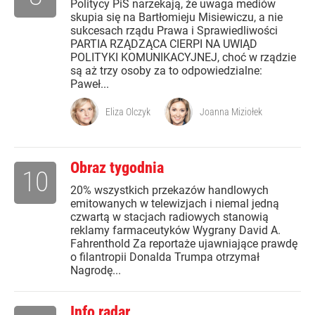
Politycy PiS narzekają, że uwaga mediów
skupia się na Bartłomieju Misiewiczu, a nie
sukcesach rządu Prawa i Sprawiedliwości
PARTIA RZĄDZĄCA CIERPI NA UWIĄD
POLITYKI KOMUNIKACYJNEJ, choć w rządzie
są aż trzy osoby za to odpowiedzialne:
Paweł...
Eliza Olczyk
Joanna Miziołek
Obraz tygodnia
10
20% wszystkich przekazów handlowych
emitowanych w telewizjach i niemal jedną
czwartą w stacjach radiowych stanowią
reklamy farmaceutyków Wygrany David A.
Fahrenthold Za reportaże ujawniające prawdę
o filantropii Donalda Trumpa otrzymał
Nagrodę...
Info radar