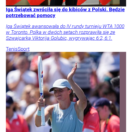
Iga Świątek zwróciła się do kibiców z Polski. Będzie
potrzebować pomocy
Iga Świątek awansowała do IV rundy turnieju WTA 1000
w Toronto. Polka w dwóch setach rozprawiła się ze
Szwajcarką Viktorija Golubic, wygrywając 6:2, 6:1.
Tenis
Sport