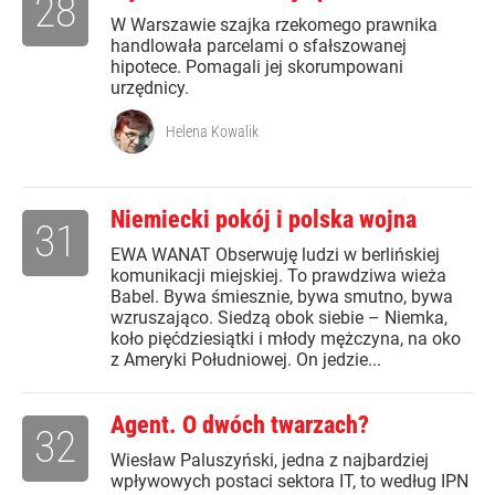
28
W Warszawie szajka rzekomego prawnika
handlowała parcelami o sfałszowanej
hipotece. Pomagali jej skorumpowani
urzędnicy.
Helena Kowalik
Niemiecki pokój i polska wojna
31
EWA WANAT Obserwuję ludzi w berlińskiej
komunikacji miejskiej. To prawdziwa wieża
Babel. Bywa śmiesznie, bywa smutno, bywa
wzruszająco. Siedzą obok siebie – Niemka,
koło pięćdziesiątki i młody mężczyna, na oko
z Ameryki Południowej. On jedzie...
Agent. O dwóch twarzach?
32
Wiesław Paluszyński, jedna z najbardziej
wpływowych postaci sektora IT, to według IPN