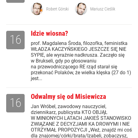
Robert Górski
Mariusz Cieślik
Idzie wiosna?
16
prof. Magdalena Środa, filozofka, feministka
WŁADZA KACZYŃSKIEGO JESZCZE SIĘ NIE
SYPIE, ale wyraźnie nadkrusza. Zaczęło się
w Brukseli, gdy po głosowaniu
na przewodniczącego RE rząd starał się
przekonać Polaków, że wielka klęska (27 do 1)
jest...
Odwalmy się od Misiewicza
16
Jan Wróbel, zawodowy nauczyciel,
dziennikarz, publicysta KTO OBJĄŁ
W MINIONYCH LATACH JAKIEŚ STANOWISKO
ZWIĄZANE Z DECYZJAMI KA DROWYMI I NIE
OTRZYMAŁ PROPOZYCJI „Weź, znajdź mi coś
dla znajomej/córki/brata/Izabeli, zobaczysz,