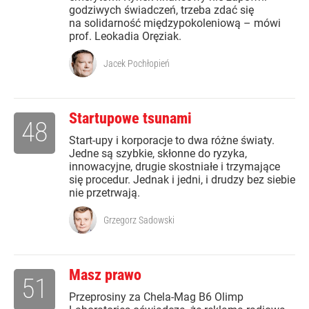
godziwych świadczeń, trzeba zdać się
na solidarność międzypokoleniową – mówi
prof. Leokadia Oręziak.
Jacek Pochłopień
Startupowe tsunami
48
Start-upy i korporacje to dwa różne światy.
Jedne są szybkie, skłonne do ryzyka,
innowacyjne, drugie skostniałe i trzymające
się procedur. Jednak i jedni, i drudzy bez siebie
nie przetrwają.
Grzegorz Sadowski
Masz prawo
51
Przeprosiny za Chela-Mag B6 Olimp