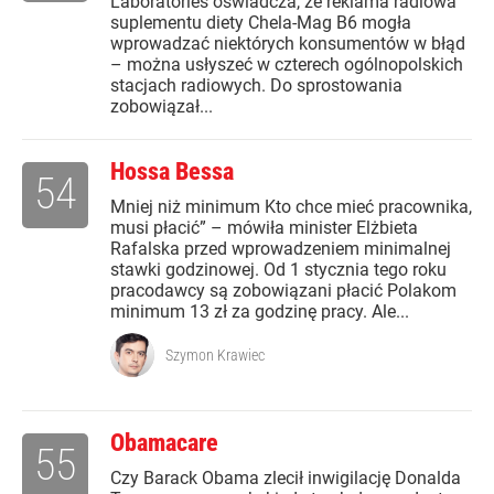
Laboratories oświadcza, że reklama radiowa
suplementu diety Chela-Mag B6 mogła
wprowadzać niektórych konsumentów w błąd
– można usłyszeć w czterech ogólnopolskich
stacjach radiowych. Do sprostowania
zobowiązał...
Hossa Bessa
54
Mniej niż minimum Kto chce mieć pracownika,
musi płacić” – mówiła minister Elżbieta
Rafalska przed wprowadzeniem minimalnej
stawki godzinowej. Od 1 stycznia tego roku
pracodawcy są zobowiązani płacić Polakom
minimum 13 zł za godzinę pracy. Ale...
Szymon Krawiec
Obamacare
55
Czy Barack Obama zlecił inwigilację Donalda