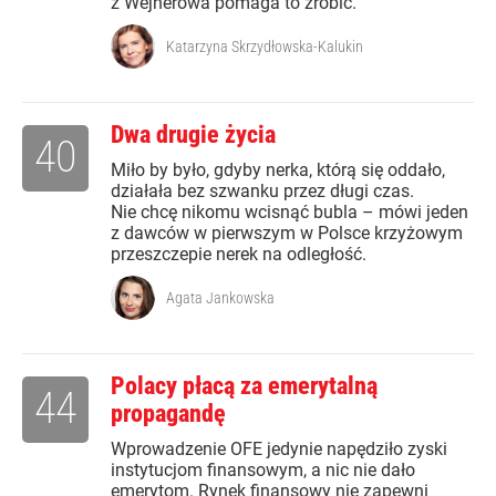
z Wejherowa pomaga to zrobić.
Katarzyna Skrzydłowska-Kalukin
Dwa drugie życia
40
Miło by było, gdyby nerka, którą się oddało,
działała bez szwanku przez długi czas.
Nie chcę nikomu wcisnąć bubla – mówi jeden
z dawców w pierwszym w Polsce krzyżowym
przeszczepie nerek na odległość.
Agata Jankowska
Polacy płacą za emerytalną
44
propagandę
Wprowadzenie OFE jedynie napędziło zyski
instytucjom finansowym, a nic nie dało
emerytom. Rynek finansowy nie zapewni