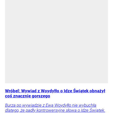
Wróbel: Wywiad z Woydyłło o Idze Świątek obnażył
coś znacznie gorszego
Burza po wywiadzie z Ewą Woydyłło nie wybuchła
dlatego, że padły kontrowersyjne słowa o Idze Świątek.