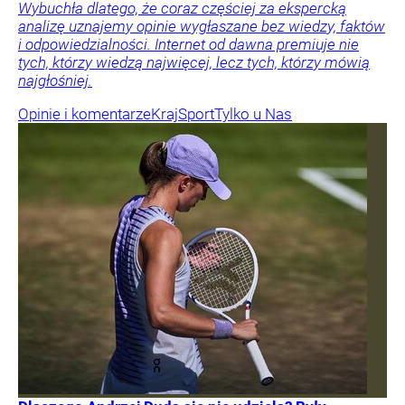
Wybuchła dlatego, że coraz częściej za ekspercką
analizę uznajemy opinie wygłaszane bez wiedzy, faktów
i odpowiedzialności. Internet od dawna premiuje nie
tych, którzy wiedzą najwięcej, lecz tych, którzy mówią
najgłośniej.
Opinie i komentarze
Kraj
Sport
Tylko u Nas