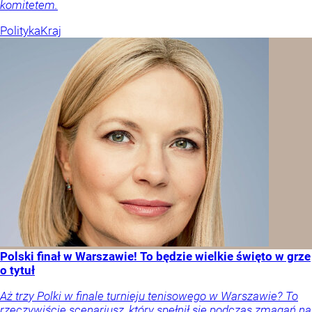
komitetem.
Polityka
Kraj
Polski finał w Warszawie! To będzie wielkie święto w grze
o tytuł
Aż trzy Polki w finale turnieju tenisowego w Warszawie? To
rzeczywiście scenariusz, który spełnił się podczas zmagań na