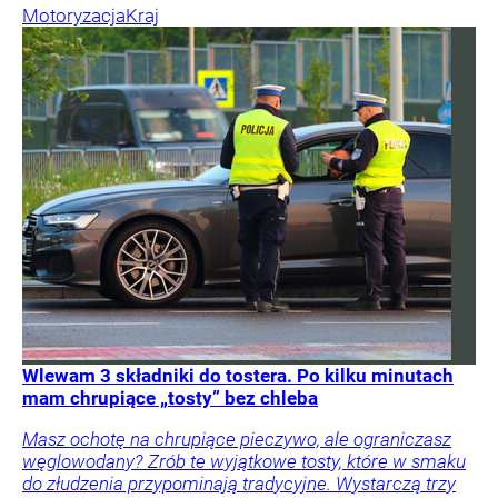
Motoryzacja
Kraj
Wlewam 3 składniki do tostera. Po kilku minutach
mam chrupiące „tosty” bez chleba
Masz ochotę na chrupiące pieczywo, ale ograniczasz
węglowodany? Zrób te wyjątkowe tosty, które w smaku
do złudzenia przypominają tradycyjne. Wystarczą trzy