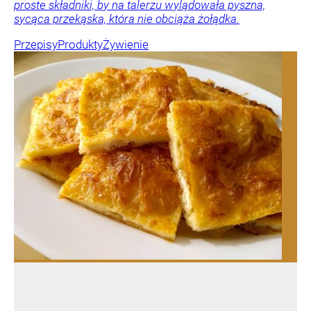
proste składniki, by na talerzu wylądowała pyszna,
sycąca przekąska, która nie obciąża żołądka.
Przepisy
Produkty
Żywienie