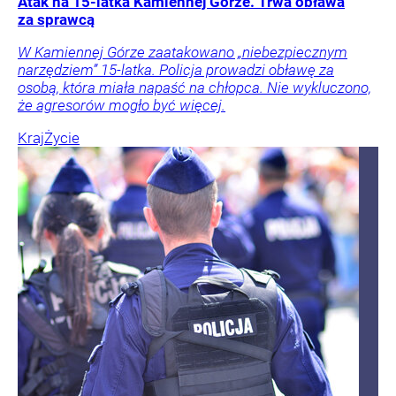
Atak na 15-latka Kamiennej Górze. Trwa obława
za sprawcą
W Kamiennej Górze zaatakowano „niebezpiecznym
narzędziem” 15-latka. Policja prowadzi obławę za
osobą, która miała napaść na chłopca. Nie wykluczono,
że agresorów mogło być więcej.
Kraj
Życie