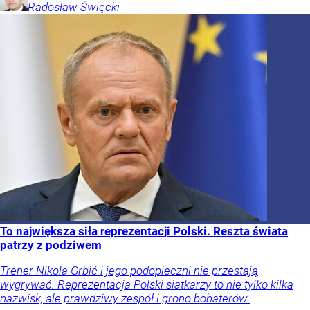
Radosław
Święcki
To największa siła reprezentacji Polski. Reszta świata
patrzy z podziwem
Trener Nikola Grbić i jego podopieczni nie przestają
wygrywać. Reprezentacja Polski siatkarzy to nie tylko kilka
nazwisk, ale prawdziwy zespół i grono bohaterów.