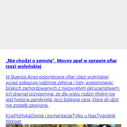
„Nie chodzi o zemstę”. Mocny apel w sprawie ofiar
rzezi wołyńskiej
W Buenos Aires potomkowie ofiar rzezi wołyńskiej
wciąż pokazują rodzinne zdjęcia i listy, wspominając
bliskich zamordowanych z niezwykłym okrucieństwem.
Ich dramat przypomina, że dla wielu rodzin Wołyń nie
jest historią zamkniętą, lecz bolesną raną, która do dziś
nie została zagojona.
Kraj
Polityka
Opinie i komentarze
Tylko u Nas
Tygodnik
Wprost