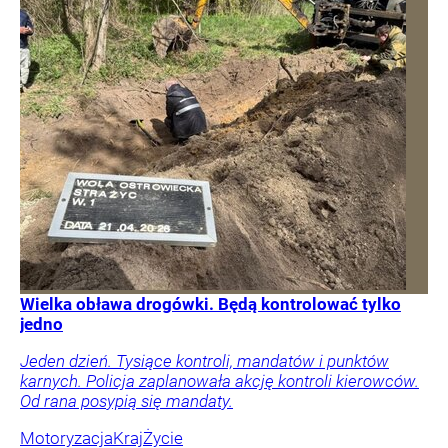
Wielka obława drogówki. Będą kontrolować tylko
jedno
Jeden dzień. Tysiące kontroli, mandatów i punktów
karnych. Policja zaplanowała akcję kontroli kierowców.
Od rana posypią się mandaty.
Motoryzacja
Kraj
Życie