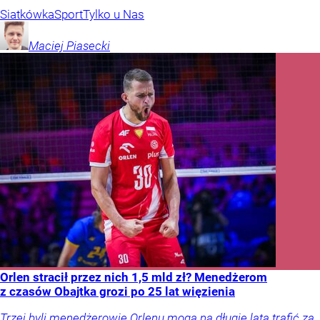
Siatkówka
Sport
Tylko u Nas
Maciej
Piasecki
Orlen stracił przez nich 1,5 mld zł? Menedżerom
z czasów Obajtka grozi po 25 lat więzienia
Trzej byli menedżerowie Orlenu mogą na długie lata trafić za