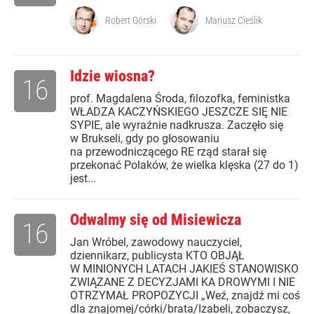
Robert Górski
Mariusz Cieślik
Idzie wiosna?
16
prof. Magdalena Środa, filozofka, feministka
WŁADZA KACZYŃSKIEGO JESZCZE SIĘ NIE
SYPIE, ale wyraźnie nadkrusza. Zaczęło się
w Brukseli, gdy po głosowaniu
na przewodniczącego RE rząd starał się
przekonać Polaków, że wielka klęska (27 do 1)
jest...
Odwalmy się od Misiewicza
16
Jan Wróbel, zawodowy nauczyciel,
dziennikarz, publicysta KTO OBJĄŁ
W MINIONYCH LATACH JAKIEŚ STANOWISKO
ZWIĄZANE Z DECYZJAMI KA DROWYMI I NIE
OTRZYMAŁ PROPOZYCJI „Weź, znajdź mi coś
dla znajomej/córki/brata/Izabeli, zobaczysz,