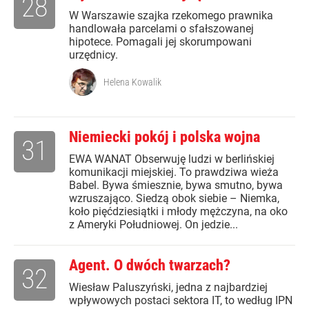
28
W Warszawie szajka rzekomego prawnika
handlowała parcelami o sfałszowanej
hipotece. Pomagali jej skorumpowani
urzędnicy.
Helena Kowalik
Niemiecki pokój i polska wojna
31
EWA WANAT Obserwuję ludzi w berlińskiej
komunikacji miejskiej. To prawdziwa wieża
Babel. Bywa śmiesznie, bywa smutno, bywa
wzruszająco. Siedzą obok siebie – Niemka,
koło pięćdziesiątki i młody mężczyna, na oko
z Ameryki Południowej. On jedzie...
Agent. O dwóch twarzach?
32
Wiesław Paluszyński, jedna z najbardziej
wpływowych postaci sektora IT, to według IPN