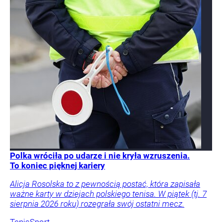
Polka wróciła po udarze i nie kryła wzruszenia.
To koniec pięknej kariery
Alicja Rosolska to z pewnością postać, która zapisała
ważne karty w dziejach polskiego tenisa. W piątek (tj. 7
sierpnia 2026 roku) rozegrała swój ostatni mecz.