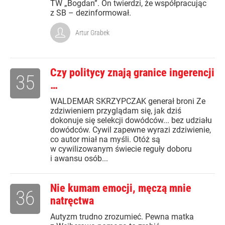
TW „Bogdan”. On twierdzi, że współpracując
z SB – dezinformował.
Artur Grabek
Czy politycy znają granice ingerencji
35
…
WALDEMAR SKRZYPCZAK generał broni Ze
zdziwieniem przyglądam się, jak dziś
dokonuje się selekcji dowódców... bez udziału
dowódców. Cywil zapewne wyrazi zdziwienie,
co autor miał na myśli. Otóż są
w cywilizowanym świecie reguły doboru
i awansu osób...
Nie kumam emocji, męczą mnie
36
natręctwa
Autyzm trudno zrozumieć. Pewna matka