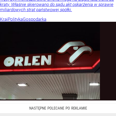
kraty. Właśnie skierowano do sądu akt oskarżenia w sprawie
miliardowych strat państwowej spółki.
Kraj
Polityka
Gospodarka