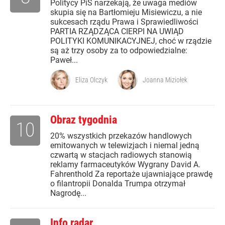
Politycy PiS narzekają, że uwaga mediów
skupia się na Bartłomieju Misiewiczu, a nie
sukcesach rządu Prawa i Sprawiedliwości
PARTIA RZĄDZĄCA CIERPI NA UWIĄD
POLITYKI KOMUNIKACYJNEJ, choć w rządzie
są aż trzy osoby za to odpowiedzialne:
Paweł...
Eliza Olczyk
Joanna Miziołek
Obraz tygodnia
10
20% wszystkich przekazów handlowych
emitowanych w telewizjach i niemal jedną
czwartą w stacjach radiowych stanowią
reklamy farmaceutyków Wygrany David A.
Fahrenthold Za reportaże ujawniające prawdę
o filantropii Donalda Trumpa otrzymał
Nagrodę...
Info radar