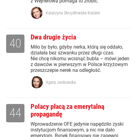
z Wejherowa pomaga to zrobić.
Katarzyna Skrzydłowska-Kalukin
Dwa drugie życia
40
Miło by było, gdyby nerka, którą się oddało,
działała bez szwanku przez długi czas.
Nie chcę nikomu wcisnąć bubla – mówi jeden
z dawców w pierwszym w Polsce krzyżowym
przeszczepie nerek na odległość.
Agata Jankowska
Polacy płacą za emerytalną
44
propagandę
Wprowadzenie OFE jedynie napędziło zyski
instytucjom finansowym, a nic nie dało
emerytom. Rynek finansowy nie zapewni