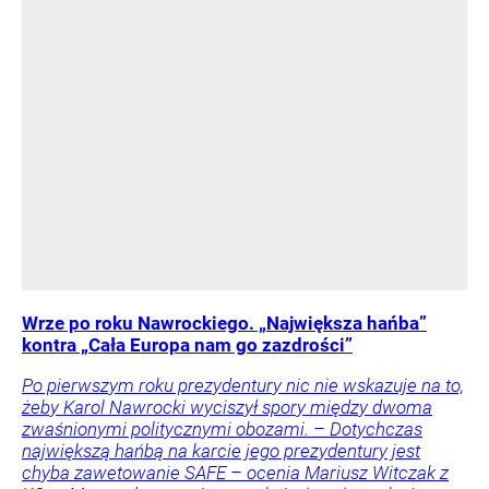
Wrze po roku Nawrockiego. „Największa hańba”
kontra „Cała Europa nam go zazdrości”
Po pierwszym roku prezydentury nic nie wskazuje na to,
żeby Karol Nawrocki wyciszył spory między dwoma
zwaśnionymi politycznymi obozami. – Dotychczas
największą hańbą na karcie jego prezydentury jest
chyba zawetowanie SAFE – ocenia Mariusz Witczak z