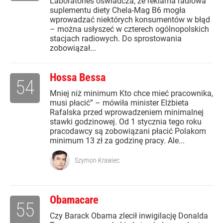
Laboratories oświadcza, że reklama radiowa
suplementu diety Chela-Mag B6 mogła
wprowadzać niektórych konsumentów w błąd
– można usłyszeć w czterech ogólnopolskich
stacjach radiowych. Do sprostowania
zobowiązał...
Hossa Bessa
54
Mniej niż minimum Kto chce mieć pracownika,
musi płacić” – mówiła minister Elżbieta
Rafalska przed wprowadzeniem minimalnej
stawki godzinowej. Od 1 stycznia tego roku
pracodawcy są zobowiązani płacić Polakom
minimum 13 zł za godzinę pracy. Ale...
Szymon Krawiec
Obamacare
55
Czy Barack Obama zlecił inwigilację Donalda