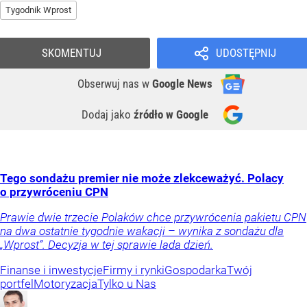
Tygodnik Wprost
SKOMENTUJ
UDOSTĘPNIJ
Obserwuj nas
w
Google News
Dodaj jako
źródło w Google
Tego sondażu premier nie może zlekceważyć. Polacy
o przywróceniu CPN
Prawie dwie trzecie Polaków chce przywrócenia pakietu CPN
na dwa ostatnie tygodnie wakacji – wynika z sondażu dla
„Wprost”. Decyzja w tej sprawie lada dzień.
Finanse i inwestycje
Firmy i rynki
Gospodarka
Twój
portfel
Motoryzacja
Tylko u Nas