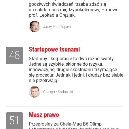
godziwych świadczeń, trzeba zdać się
na solidarność międzypokoleniową – mówi
prof. Leokadia Oręziak.
Jacek Pochłopień
Startupowe tsunami
48
Start-upy i korporacje to dwa różne światy.
Jedne są szybkie, skłonne do ryzyka,
innowacyjne, drugie skostniałe i trzymające
się procedur. Jednak i jedni, i drudzy bez siebie
nie przetrwają.
Grzegorz Sadowski
Masz prawo
51
Przeprosiny za Chela-Mag B6 Olimp