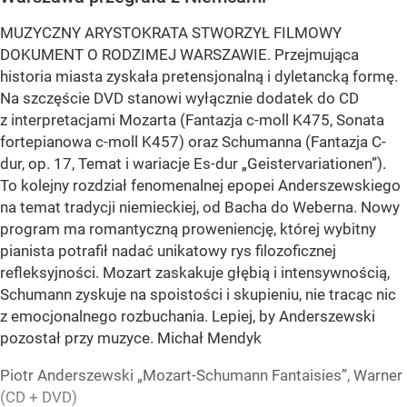
MUZYCZNY ARYSTOKRATA STWORZYŁ FILMOWY
DOKUMENT O RODZIMEJ WARSZAWIE. Przejmująca
historia miasta zyskała pretensjonalną i dyletancką formę.
Na szczęście DVD stanowi wyłącznie dodatek do CD
z interpretacjami Mozarta (Fantazja c-moll K475, Sonata
fortepianowa c-moll K457) oraz Schumanna (Fantazja C-
dur, op. 17, Temat i wariacje Es-dur „Geistervariationen”).
To kolejny rozdział fenomenalnej epopei Anderszewskiego
na temat tradycji niemieckiej, od Bacha do Weberna. Nowy
program ma romantyczną proweniencję, której wybitny
pianista potrafił nadać unikatowy rys filozoficznej
refleksyjności. Mozart zaskakuje głębią i intensywnością,
Schumann zyskuje na spoistości i skupieniu, nie tracąc nic
z emocjonalnego rozbuchania. Lepiej, by Anderszewski
pozostał przy muzyce. Michał Mendyk
Piotr Anderszewski „Mozart-Schumann Fantaisies”, Warner
(CD + DVD)