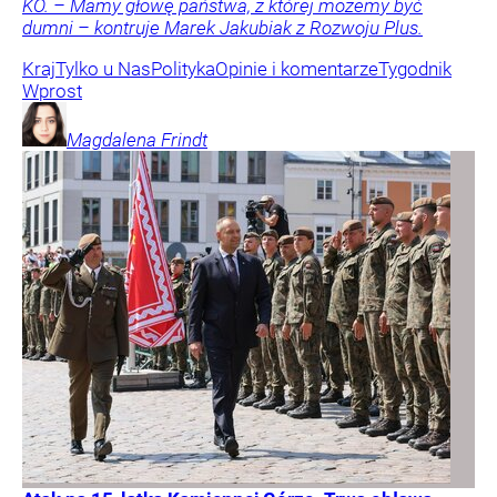
KO. – Mamy głowę państwa, z której możemy być
dumni – kontruje Marek Jakubiak z Rozwoju Plus.
Kraj
Tylko u Nas
Polityka
Opinie i komentarze
Tygodnik
Wprost
Magdalena
Frindt