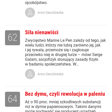
ojcobójstwo.
Anna Gwozdowska
Siła nienawiści
62
Zwycięstwo Marine Le Pen zależy od tego, jak
wielu ludzi, którzy nie lubią zarówno jej, jak
i jej rywala, przemoże się i zagłosuje
przeciwko niej w drugiej turze – mówi Serge
Galam, socjofizyk stosujący zasady fizyki
w badaniu społeczeństwa. W...
Anna Gwozdowska
Bez dymu, czyli rewolucja w paleniu
64
Aż o 90 proc. mniej szkodliwych substancji
niż w dymie papierosowym. Takimi danymi
może pochwalić się producent urządzeń