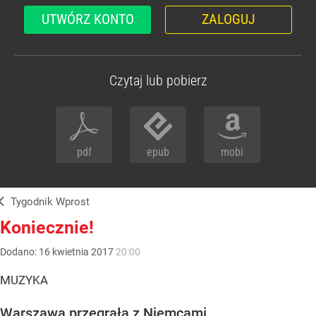
UTWÓRZ KONTO
ZALOGUJ
Czytaj lub pobierz
pdf
epub
mobi
Tygodnik Wprost
Koniecznie!
Dodano:
16
kwietnia
2017
20:00
MUZYKA
Warszawa przegrała z Niemcami