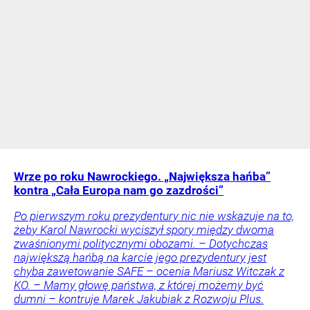
Wrze po roku Nawrockiego. „Największa hańba”
kontra „Cała Europa nam go zazdrości”
Po pierwszym roku prezydentury nic nie wskazuje na to,
żeby Karol Nawrocki wyciszył spory między dwoma
zwaśnionymi politycznymi obozami. – Dotychczas
największą hańbą na karcie jego prezydentury jest
chyba zawetowanie SAFE – ocenia Mariusz Witczak z
KO. – Mamy głowę państwa, z której możemy być
dumni – kontruje Marek Jakubiak z Rozwoju Plus.