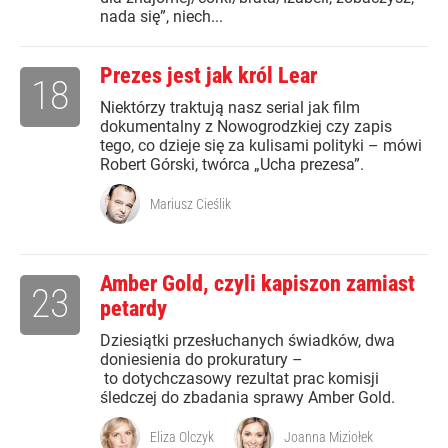
nada się”, niech...
Prezes jest jak król Lear
18
Niektórzy traktują nasz serial jak film
dokumentalny z Nowogrodzkiej czy zapis
tego, co dzieje się za kulisami polityki – mówi
Robert Górski, twórca „Ucha prezesa”.
Mariusz Cieślik
Amber Gold, czyli kapiszon zamiast
23
petardy
Dziesiątki przesłuchanych świadków, dwa
doniesienia do prokuratury –
to dotychczasowy rezultat prac komisji
śledczej do zbadania sprawy Amber Gold.
Eliza Olczyk
Joanna Miziołek