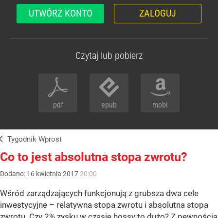
UTWÓRZ KONTO
ZALOGUJ
Czytaj lub pobierz
pdf
epub
mobi
Tygodnik Wprost
Co to jest absolutna stopa zwrotu?
Dodano:
16
kwietnia
2017
20:00
Wśród zarządzających funkcjonują z grubsza dwa cele
inwestycyjne – relatywna stopa zwrotu i absolutna stopa
zwrotu. Czy 2% zysku w czasie hossy to dużo? Z pewnością