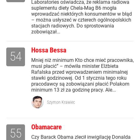
Laboratories oświadcza, że reklama radiowa
suplementu diety Chela-Mag B6 mogła
wprowadzać niektórych konsumentów w błąd
– można usłyszeć w czterech ogólnopolskich
stacjach radiowych. Do sprostowania
zobowiązał...
Hossa Bessa
54
Mniej niż minimum Kto chce mieć pracownika,
musi płacić” – mówiła minister Elżbieta
Rafalska przed wprowadzeniem minimalnej
stawki godzinowej. Od 1 stycznia tego roku
pracodawcy są zobowiązani płacić Polakom
minimum 13 zł za godzinę pracy. Ale...
Szymon Krawiec
Obamacare
55
Czy Barack Obama zlecił inwigilację Donalda