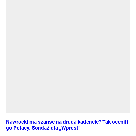
Nawrocki ma szansę na drugą kadencję? Tak ocenili
go Polacy. Sondaż dla „Wprost”