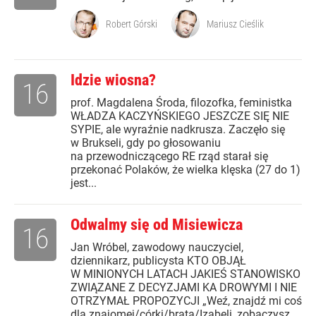
Robert Górski
Mariusz Cieślik
Idzie wiosna?
16
prof. Magdalena Środa, filozofka, feministka
WŁADZA KACZYŃSKIEGO JESZCZE SIĘ NIE
SYPIE, ale wyraźnie nadkrusza. Zaczęło się
w Brukseli, gdy po głosowaniu
na przewodniczącego RE rząd starał się
przekonać Polaków, że wielka klęska (27 do 1)
jest...
Odwalmy się od Misiewicza
16
Jan Wróbel, zawodowy nauczyciel,
dziennikarz, publicysta KTO OBJĄŁ
W MINIONYCH LATACH JAKIEŚ STANOWISKO
ZWIĄZANE Z DECYZJAMI KA DROWYMI I NIE
OTRZYMAŁ PROPOZYCJI „Weź, znajdź mi coś
dla znajomej/córki/brata/Izabeli, zobaczysz,