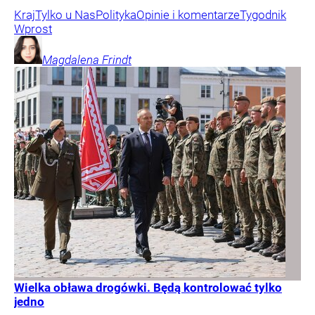
Kraj
Tylko u Nas
Polityka
Opinie i komentarze
Tygodnik
Wprost
Magdalena
Frindt
Wielka obława drogówki. Będą kontrolować tylko
jedno