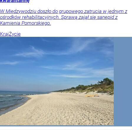
kwarantannę
W Międzywodziu doszło do grupowego zatrucia w jednym z
ośrodków rehabilitacyjnych. Sprawą zajął się sanepid z
Kamienia Pomorskiego.
Kraj
Życie