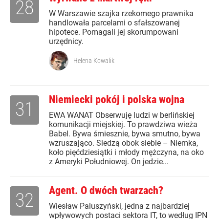
28
W Warszawie szajka rzekomego prawnika
handlowała parcelami o sfałszowanej
hipotece. Pomagali jej skorumpowani
urzędnicy.
Helena Kowalik
Niemiecki pokój i polska wojna
31
EWA WANAT Obserwuję ludzi w berlińskiej
komunikacji miejskiej. To prawdziwa wieża
Babel. Bywa śmiesznie, bywa smutno, bywa
wzruszająco. Siedzą obok siebie – Niemka,
koło pięćdziesiątki i młody mężczyna, na oko
z Ameryki Południowej. On jedzie...
Agent. O dwóch twarzach?
32
Wiesław Paluszyński, jedna z najbardziej
wpływowych postaci sektora IT, to według IPN