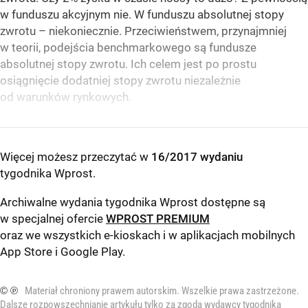
w funduszu akcyjnym nie. W funduszu absolutnej stopy
zwrotu – niekoniecznie. Przeciwieństwem, przynajmniej
w teorii, podejścia benchmarkowego są fundusze
absolutnej stopy zwrotu. Ich celem jest po prostu
osiągnięcie dodatniej stopy zwrotu niezależnie
od warunków rynkowych.
Więcej możesz przeczytać w
16/2017 wydaniu
tygodnika Wprost
.
Archiwalne wydania tygodnika Wprost dostępne są
w specjalnej ofercie
WPROST PREMIUM
oraz we wszystkich e-kioskach i w aplikacjach mobilnych
App Store
i
Google Play
.
© ℗
Materiał chroniony prawem autorskim. Wszelkie prawa zastrzeżone.
Dalsze rozpowszechnianie artykułu tylko za zgodą wydawcy tygodnika