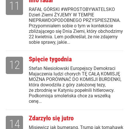
Info radar
11
RAFAŁ GÓRSKI #WPROSTOBYWATELSKO
Dzień Ziemi ŻYJEMY W TEMPIE
NIEPRAWDOPODOBNEGO PRZYSPIESZENIA.
Przypomniałem sobie o tym w kontekście
zbliżającego się Dnia Ziemi, który obchodzimy
22 kwietnia. Lem podkreślał, że nie zdajemy
sobie sprawy, jakie...
Spięcie tygodnia
12
Stefan Niesiołowski Europejscy Demokraci
Majaczenia ludzi chorych TĘ CAŁĄ KOMISJĘ
MOŻNA PORÓWNAĆ DO KOMISJI BURDENKI,
która dowodziła z góry założonej tezy,
że zbrodnię w Katyniu popełnili hitlerowcy.
Podkomisja smoleńska chce za wszelką
cenę...
Zdarzyło się jutro
14
Misiewicz jak bumerang, Trump jak tomahawk