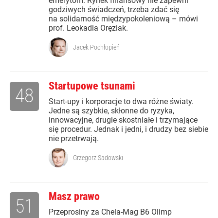
emerytom. Rynek finansowy nie zapewni
godziwych świadczeń, trzeba zdać się
na solidarność międzypokoleniową – mówi
prof. Leokadia Oręziak.
Jacek Pochłopień
Startupowe tsunami
48
Start-upy i korporacje to dwa różne światy.
Jedne są szybkie, skłonne do ryzyka,
innowacyjne, drugie skostniałe i trzymające
się procedur. Jednak i jedni, i drudzy bez siebie
nie przetrwają.
Grzegorz Sadowski
Masz prawo
51
Przeprosiny za Chela-Mag B6 Olimp