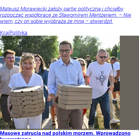
Mateusz Morawiecki założy partię polityczną i chciałby
rozpocząć współpracę ze Sławomirem Mentzenem. – Nie
wiem, czy on sobie wyobraża ze mną – stwierdził.
Kraj
Polityka
Masowe zatrucia nad polskim morzem. Wprowadzono