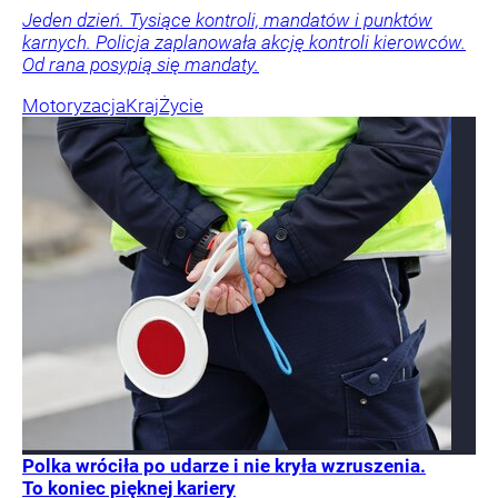
Jeden dzień. Tysiące kontroli, mandatów i punktów
karnych. Policja zaplanowała akcję kontroli kierowców.
Od rana posypią się mandaty.
Motoryzacja
Kraj
Życie
Polka wróciła po udarze i nie kryła wzruszenia.
To koniec pięknej kariery