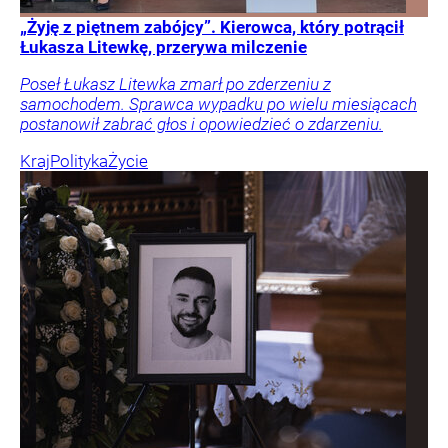
„Żyję z piętnem zabójcy”. Kierowca, który potrącił
Łukasza Litewkę, przerywa milczenie
Poseł Łukasz Litewka zmarł po zderzeniu z
samochodem. Sprawca wypadku po wielu miesiącach
postanowił zabrać głos i opowiedzieć o zdarzeniu.
Kraj
Polityka
Życie