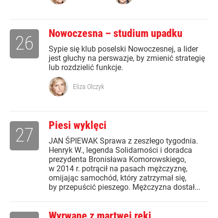
Nowoczesna – studium upadku
26
Sypie się klub poselski Nowoczesnej, a lider
jest głuchy na perswazje, by zmienić strategię
lub rozdzielić funkcje.
Eliza Olczyk
Piesi wyklęci
27
JAN ŚPIEWAK Sprawa z zeszłego tygodnia.
Henryk W., legenda Solidarności i doradca
prezydenta Bronisława Komorowskiego,
w 2014 r. potrącił na pasach mężczyznę,
omijając samochód, który zatrzymał się,
by przepuścić pieszego. Mężczyzna dostał...
Wyrwane z martwej ręki