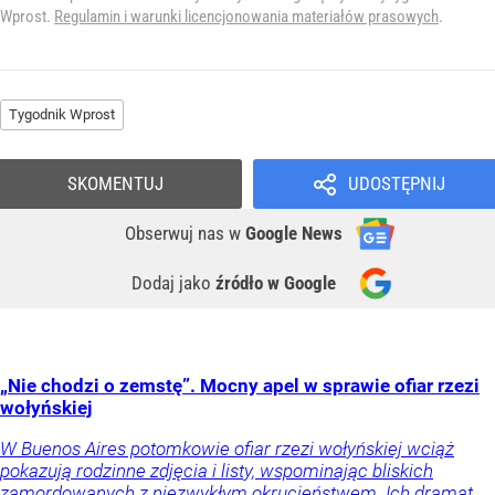
Wprost.
Regulamin i warunki licencjonowania materiałów prasowych
.
Tygodnik Wprost
SKOMENTUJ
UDOSTĘPNIJ
Obserwuj nas
w
Google News
Dodaj jako
źródło w Google
„Nie chodzi o zemstę”. Mocny apel w sprawie ofiar rzezi
wołyńskiej
W Buenos Aires potomkowie ofiar rzezi wołyńskiej wciąż
pokazują rodzinne zdjęcia i listy, wspominając bliskich
zamordowanych z niezwykłym okrucieństwem. Ich dramat