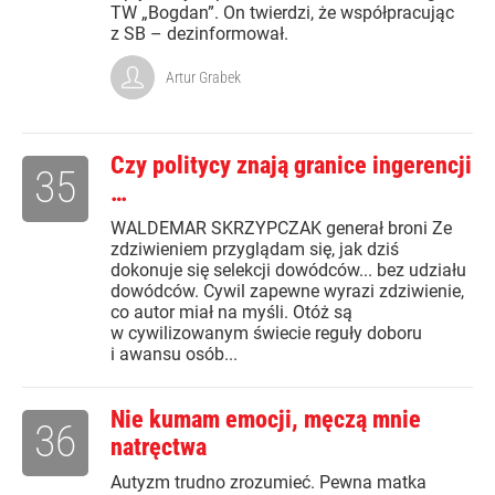
TW „Bogdan”. On twierdzi, że współpracując
z SB – dezinformował.
Artur Grabek
Czy politycy znają granice ingerencji
35
…
WALDEMAR SKRZYPCZAK generał broni Ze
zdziwieniem przyglądam się, jak dziś
dokonuje się selekcji dowódców... bez udziału
dowódców. Cywil zapewne wyrazi zdziwienie,
co autor miał na myśli. Otóż są
w cywilizowanym świecie reguły doboru
i awansu osób...
Nie kumam emocji, męczą mnie
36
natręctwa
Autyzm trudno zrozumieć. Pewna matka