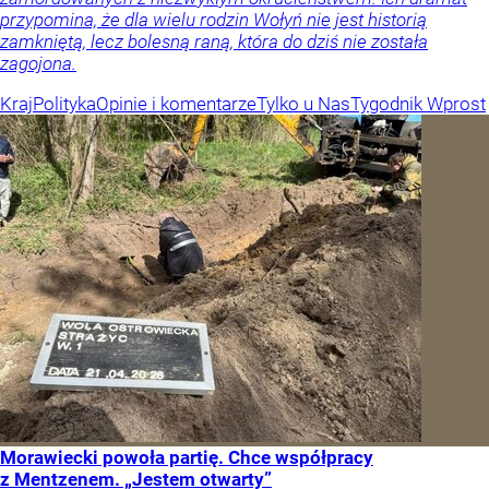
przypomina, że dla wielu rodzin Wołyń nie jest historią
zamkniętą, lecz bolesną raną, która do dziś nie została
zagojona.
Kraj
Polityka
Opinie i komentarze
Tylko u Nas
Tygodnik Wprost
Morawiecki powoła partię. Chce współpracy
z Mentzenem. „Jestem otwarty”