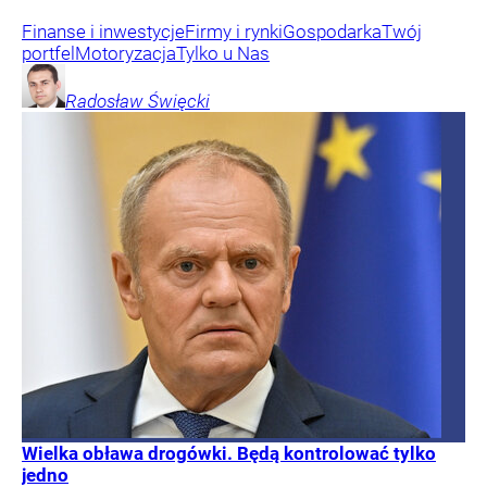
Finanse i inwestycje
Firmy i rynki
Gospodarka
Twój
portfel
Motoryzacja
Tylko u Nas
Radosław
Święcki
Wielka obława drogówki. Będą kontrolować tylko
jedno