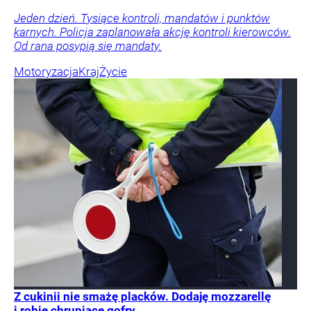
Jeden dzień. Tysiące kontroli, mandatów i punktów
karnych. Policja zaplanowała akcję kontroli kierowców.
Od rana posypią się mandaty.
Motoryzacja
Kraj
Życie
Z cukinii nie smażę placków. Dodaję mozzarellę
i robię chrupiące gofry