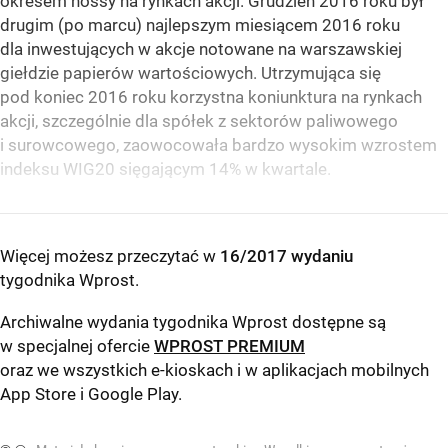
okresem hossy na rynkach akcji. Grudzień 2016 roku był
drugim (po marcu) najlepszym miesiącem 2016 roku
dla inwestujących w akcje notowane na warszawskiej
giełdzie papierów wartościowych. Utrzymująca się
pod koniec 2016 roku korzystna koniunktura na rynkach
akcji, szczególnie dla spółek z sektorów paliwowego
i surowcowego, zaowocowała bardzo wysokim wzrostem
indeksu WIG20 sięgającym 14% w kwartale.
Więcej możesz przeczytać w
16/2017 wydaniu
tygodnika Wprost
.
Archiwalne wydania tygodnika Wprost dostępne są
w specjalnej ofercie
WPROST PREMIUM
oraz we wszystkich e-kioskach i w aplikacjach mobilnych
App Store
i
Google Play
.