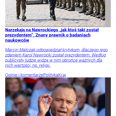
Narzekają na Nawrockiego „jak ktoś taki został
prezydentem”. Znany prawnik o badaniach
naukowców
Marcin Matczak odpowiedział krytykom, dlaczego jego
zdaniem Karol Nawrocki został prezydentem. Według
publicysty ludzie widzą w nim obrońcę ważnych dla
nich wartości, np. religii.
Opinie i komentarze
Polityka
Kraj