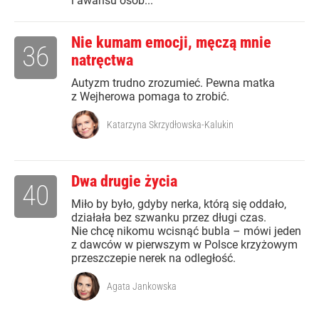
i awansu osób...
Nie kumam emocji, męczą mnie
36
natręctwa
Autyzm trudno zrozumieć. Pewna matka
z Wejherowa pomaga to zrobić.
Katarzyna Skrzydłowska-Kalukin
Dwa drugie życia
40
Miło by było, gdyby nerka, którą się oddało,
działała bez szwanku przez długi czas.
Nie chcę nikomu wcisnąć bubla – mówi jeden
z dawców w pierwszym w Polsce krzyżowym
przeszczepie nerek na odległość.
Agata Jankowska