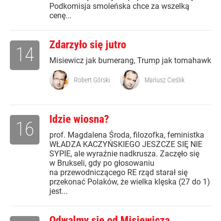
Podkomisja smoleńska chce za wszelką
cenę...
Zdarzyło się jutro
14
Misiewicz jak bumerang, Trump jak tomahawk
Robert Górski
Mariusz Cieślik
Idzie wiosna?
16
prof. Magdalena Środa, filozofka, feministka
WŁADZA KACZYŃSKIEGO JESZCZE SIĘ NIE
SYPIE, ale wyraźnie nadkrusza. Zaczęło się
w Brukseli, gdy po głosowaniu
na przewodniczącego RE rząd starał się
przekonać Polaków, że wielka klęska (27 do 1)
jest...
Odwalmy się od Misiewicza