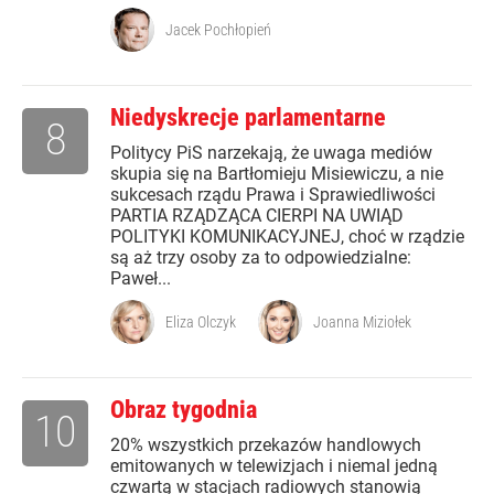
Jacek Pochłopień
Niedyskrecje parlamentarne
8
Politycy PiS narzekają, że uwaga mediów
skupia się na Bartłomieju Misiewiczu, a nie
sukcesach rządu Prawa i Sprawiedliwości
PARTIA RZĄDZĄCA CIERPI NA UWIĄD
POLITYKI KOMUNIKACYJNEJ, choć w rządzie
są aż trzy osoby za to odpowiedzialne:
Paweł...
Eliza Olczyk
Joanna Miziołek
Obraz tygodnia
10
20% wszystkich przekazów handlowych
emitowanych w telewizjach i niemal jedną
czwartą w stacjach radiowych stanowią