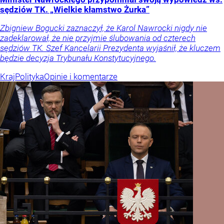
sędziów TK. „Wielkie kłamstwo Żurka”
Zbigniew Bogucki zaznaczył, że Karol Nawrocki nigdy nie
zadeklarował, że nie przyjmie ślubowania od czterech
sędziów TK. Szef Kancelarii Prezydenta wyjaśnił, że kluczem
będzie decyzja Trybunału Konstytucyjnego.
Kraj
Polityka
Opinie i komentarze