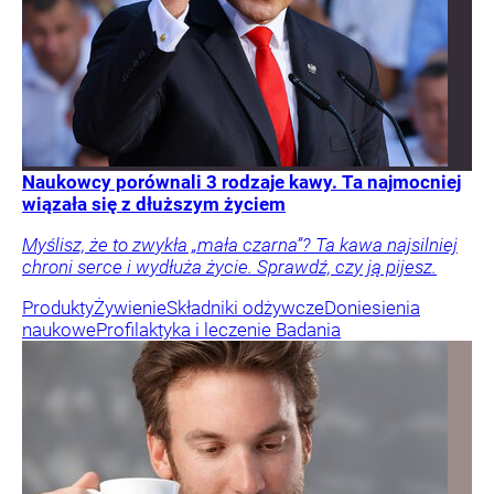
Naukowcy porównali 3 rodzaje kawy. Ta najmocniej
wiązała się z dłuższym życiem
Myślisz, że to zwykła „mała czarna”? Ta kawa najsilniej
chroni serce i wydłuża życie. Sprawdź, czy ją pijesz.
Produkty
Żywienie
Składniki odżywcze
Doniesienia
naukowe
Profilaktyka i leczenie
Badania