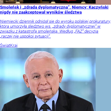
Smoleńsk i „zdrada dyplomatyczna”. Niemcy: Kaczyński
nigdy nie zaakceptował wyników śledztwa
Niemiecki dziennik odniósł się do wyroku polskiej prokuratury,
która umorzyła śledztwo ws. „zdrady dyplomatycznej” w
związku z katastrofą smoleńską. Według „FAZ” decyzja
„raczej nie uspokoi sytuacji”.
Świat
Kraj