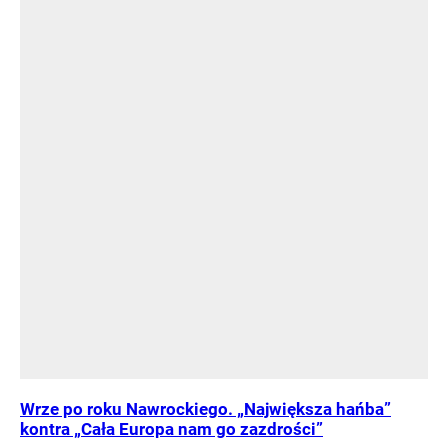
Wrze po roku Nawrockiego. „Największa hańba”
kontra „Cała Europa nam go zazdrości”