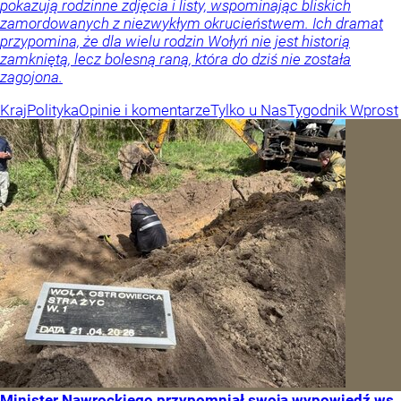
pokazują rodzinne zdjęcia i listy, wspominając bliskich
zamordowanych z niezwykłym okrucieństwem. Ich dramat
przypomina, że dla wielu rodzin Wołyń nie jest historią
zamkniętą, lecz bolesną raną, która do dziś nie została
zagojona.
Kraj
Polityka
Opinie i komentarze
Tylko u Nas
Tygodnik Wprost
Minister Nawrockiego przypomniał swoją wypowiedź ws.