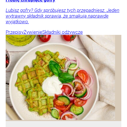
Lubisz gofry? Gdy spróbujesz tych przepadniesz. Jeden
wytrawny składnik sprawia, że smakują naprawdę
wyjątkowo.
Przepisy
Żywienie
Składniki odżywcze