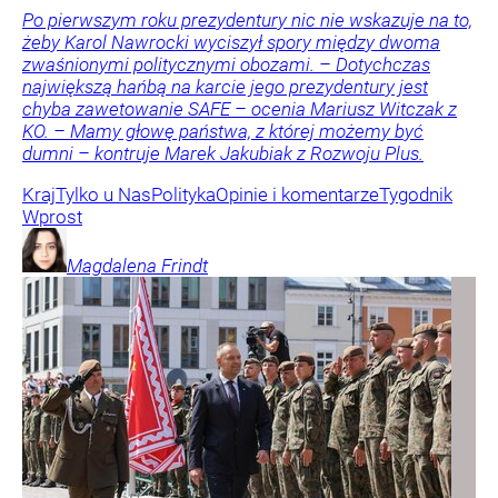
Po pierwszym roku prezydentury nic nie wskazuje na to,
żeby Karol Nawrocki wyciszył spory między dwoma
zwaśnionymi politycznymi obozami. – Dotychczas
największą hańbą na karcie jego prezydentury jest
chyba zawetowanie SAFE – ocenia Mariusz Witczak z
KO. – Mamy głowę państwa, z której możemy być
dumni – kontruje Marek Jakubiak z Rozwoju Plus.
Kraj
Tylko u Nas
Polityka
Opinie i komentarze
Tygodnik
Wprost
Magdalena
Frindt