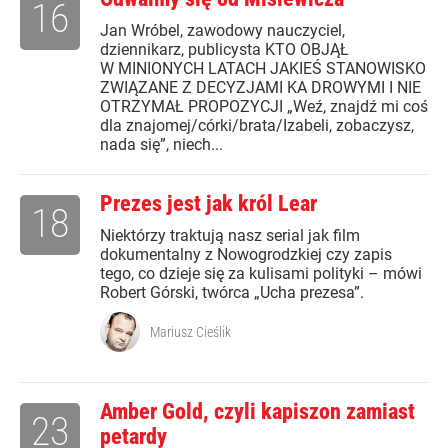
16
Jan Wróbel, zawodowy nauczyciel,
dziennikarz, publicysta KTO OBJĄŁ
W MINIONYCH LATACH JAKIEŚ STANOWISKO
ZWIĄZANE Z DECYZJAMI KA DROWYMI I NIE
OTRZYMAŁ PROPOZYCJI „Weź, znajdź mi coś
dla znajomej/córki/brata/Izabeli, zobaczysz,
nada się”, niech...
Prezes jest jak król Lear
18
Niektórzy traktują nasz serial jak film
dokumentalny z Nowogrodzkiej czy zapis
tego, co dzieje się za kulisami polityki – mówi
Robert Górski, twórca „Ucha prezesa”.
Mariusz Cieślik
Amber Gold, czyli kapiszon zamiast
23
petardy