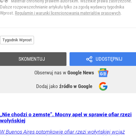
© ℗
Materiał chroniony prawem autorskim. Wszelkie prawa zastrzeżone.
Dalsze rozpowszechnianie artykułu tylko za zgodą wydawcy tygodnika
Wprost.
Regulamin i warunki licencjonowania materiałów prasowych
.
Tygodnik Wprost
SKOMENTUJ
UDOSTĘPNIJ
Obserwuj nas
w
Google News
Dodaj jako
źródło w Google
„Nie chodzi o zemstę”. Mocny apel w sprawie ofiar rzezi
wołyńskiej
W Buenos Aires potomkowie ofiar rzezi wołyńskiej wciąż