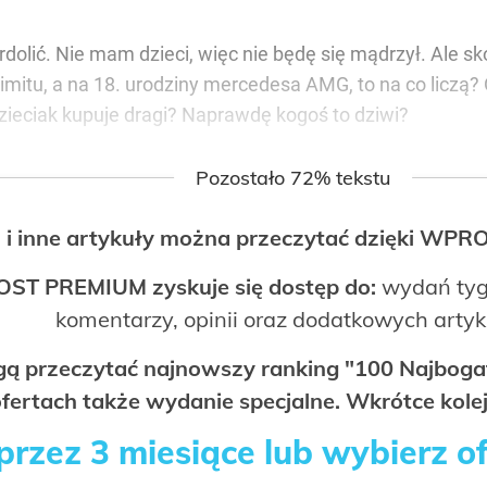
rdolić. Nie mam dzieci, więc nie będę się mądrzył. Ale sk
 limitu, a na 18. urodziny mercedesa AMG, to na co liczą
dzieciak kupuje dragi? Naprawdę kogoś to dziwi?
Pozostało 72% tekstu
 i inne artykuły można przeczytać dzięki WP
OST PREMIUM zyskuje się dostęp do:
wydań tyg
komentarzy, opinii oraz dodatkowych arty
ogą przeczytać najnowszy ranking "100 Najbo
fertach także wydanie specjalne. Wkrótce kolej
rzez 3 miesiące lub wybierz o