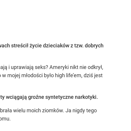
ach streścił życie dzieciaków z tzw. dobrych
ją i uprawiają seks? Ameryki nikt nie odkrył,
o w mojej młodości było high life’em, dziś jest
ty wciągają groźne syntetyczne narkotyki.
 Zabrała wielu moich ziomków. Ja nigdy tego
domu.