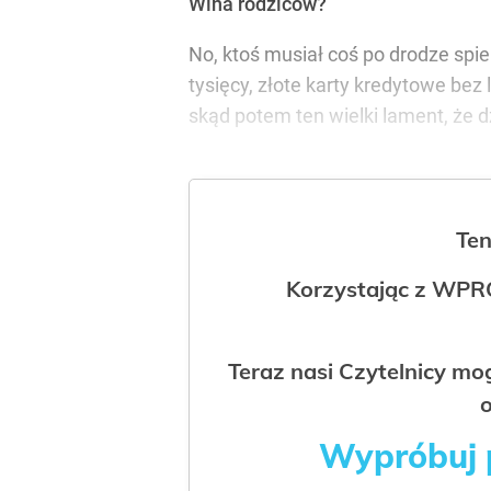
Wina rodziców?
No, ktoś musiał coś po drodze spie
tysięcy, złote karty kredytowe bez
skąd potem ten wielki lament, że 
Ten
Korzystając z WPR
Teraz nasi Czytelnicy m
o
Wypróbuj p