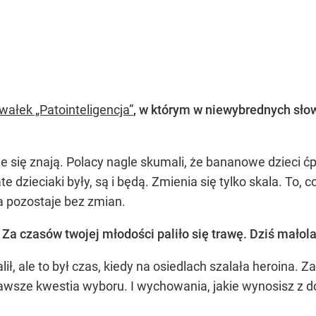
wałek „Patointeligencja”
, w którym w niewybrednych słow
e się znają. Polacy nagle skumali, że bananowe dzieci ćpa
e dzieciaki były, są i będą. Zmienia się tylko skala. To, c
ta pozostaje bez zmian.
Za czasów twojej młodości paliło się trawę. Dziś małola
palił, ale to był czas, kiedy na osiedlach szalała heroina.
awsze kwestia wyboru. I wychowania, jakie wynosisz z 