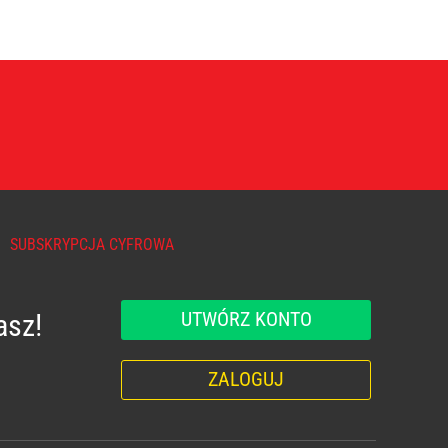
SUBSKRYPCJA CYFROWA
UTWÓRZ KONTO
asz!
ZALOGUJ