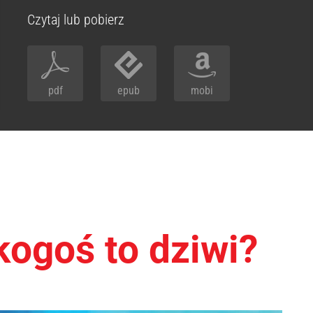
Czytaj lub pobierz
pdf
epub
mobi
ogoś to dziwi?