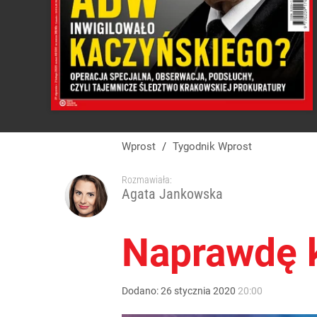
Wprost
/
Tygodnik Wprost
Rozmawiała:
Agata Jankowska
Naprawdę k
Dodano:
26
stycznia
2020
20:00