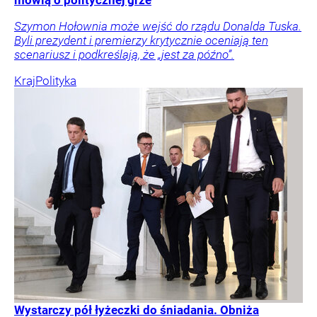
mówią o politycznej grze
Szymon Hołownia może wejść do rządu Donalda Tuska.
Byli prezydent i premierzy krytycznie oceniają ten
scenariusz i podkreślają, że „jest za późno”.
Kraj
Polityka
Wystarczy pół łyżeczki do śniadania. Obniża