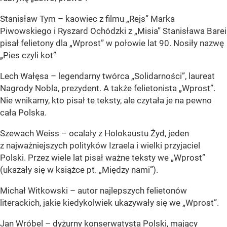
Stanisław Tym – kaowiec z filmu „Rejs” Marka
Piwowskiego i Ryszard Ochódzki z „Misia” Stanisława Barei
pisał felietony dla „Wprost” w połowie lat 90. Nosiły nazwę
„Pies czyli kot”
Lech Wałęsa – legendarny twórca „Solidarności”, laureat
Nagrody Nobla, prezydent. A także felietonista „Wprost”.
Nie wnikamy, kto pisał te teksty, ale czytała je na pewno
cała Polska.
Szewach Weiss – ocalały z Holokaustu Żyd, jeden
z najważniejszych polityków Izraela i wielki przyjaciel
Polski. Przez wiele lat pisał ważne teksty we „Wprost”
(ukazały się w książce pt. „Między nami”).
Michał Witkowski – autor najlepszych felietonów
literackich, jakie kiedykolwiek ukazywały się we „Wprost”.
Jan Wróbel – dyżurny konserwatysta Polski, mający