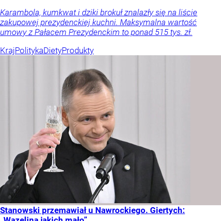
Karambola, kumkwat i dziki brokuł znalazły się na liście
zakupowej prezydenckiej kuchni. Maksymalna wartość
umowy z Pałacem Prezydenckim to ponad 515 tys. zł.
Kraj
Polityka
Diety
Produkty
Stanowski przemawiał u Nawrockiego. Giertych:
„Wazelina jakich mało”