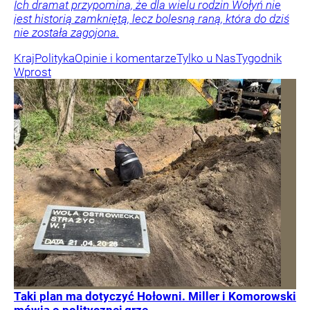
Ich dramat przypomina, że dla wielu rodzin Wołyń nie
jest historią zamkniętą, lecz bolesną raną, która do dziś
nie została zagojona.
Kraj
Polityka
Opinie i komentarze
Tylko u Nas
Tygodnik
Wprost
Taki plan ma dotyczyć Hołowni. Miller i Komorowski