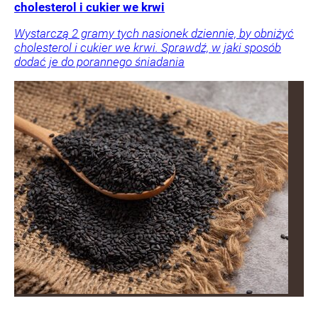
cholesterol i cukier we krwi
Wystarczą 2 gramy tych nasionek dziennie, by obniżyć
cholesterol i cukier we krwi. Sprawdź, w jaki sposób
dodać je do porannego śniadania