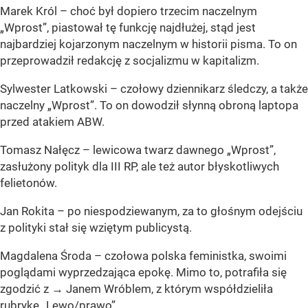
Marek Król – choć był dopiero trzecim naczelnym
„Wprost”, piastował tę funkcję najdłużej, stąd jest
najbardziej kojarzonym naczelnym w historii pisma. To on
przeprowadził redakcję z socjalizmu w kapitalizm.
Sylwester Latkowski – czołowy dziennikarz śledczy, a także
naczelny „Wprost”. To on dowodził słynną obroną laptopa
przed atakiem ABW.
Tomasz Nałęcz – lewicowa twarz dawnego „Wprost”,
zasłużony polityk dla III RP, ale też autor błyskotliwych
felietonów.
Jan Rokita – po niespodziewanym, za to głośnym odejściu
z polityki stał się wziętym publicystą.
Magdalena Środa – czołowa polska feministka, swoimi
poglądami wyprzedzająca epokę. Mimo to, potrafiła się
zgodzić z → Janem Wróblem, z którym współdzieliła
rubrykę „Lewo/prawo”.