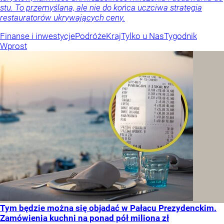
stu. To przemyślana, ale nie do końca uczciwa strategia
restauratorów ukrywających ceny.
Finanse i inwestycje
Podróże
Kraj
Tylko u Nas
Tygodnik
Wprost
Tym będzie można się objadać w Pałacu Prezydenckim.
Zamówienia kuchni na ponad pół miliona zł