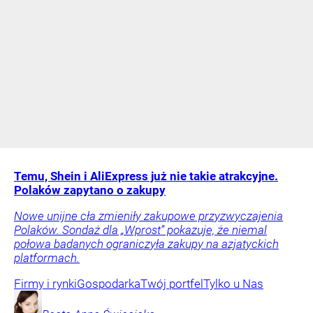
Temu, Shein i AliExpress już nie takie atrakcyjne.
Polaków zapytano o zakupy
Nowe unijne cła zmieniły zakupowe przyzwyczajenia
Polaków. Sondaż dla „Wprost” pokazuje, że niemal
połowa badanych ograniczyła zakupy na azjatyckich
platformach.
Firmy i rynki
Gospodarka
Twój portfel
Tylko u Nas