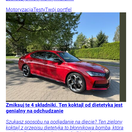
Motoryzacja
Testy
Twój portfel
Zmiksuj te 4 składniki. Ten koktajl od dietetyka jest
genialny na odchudzanie
Szukasz sposobu na podjadanie na diecie? Ten zielony
koktajl z przepisu dietetyka to błonnikowa bomba, która