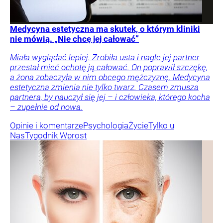
Medycyna estetyczna ma skutek, o którym kliniki
nie mówią. „Nie chcę jej całować”
Miała wyglądać lepiej. Zrobiła usta i nagle jej partner
przestał mieć ochotę ją całować. On poprawił szczękę,
a żona zobaczyła w nim obcego mężczyznę. Medycyna
estetyczna zmienia nie tylko twarz. Czasem zmusza
partnera, by nauczył się jej – i człowieka, którego kocha
– zupełnie od nowa.
Opinie i komentarze
Psychologia
Życie
Tylko u
Nas
Tygodnik Wprost