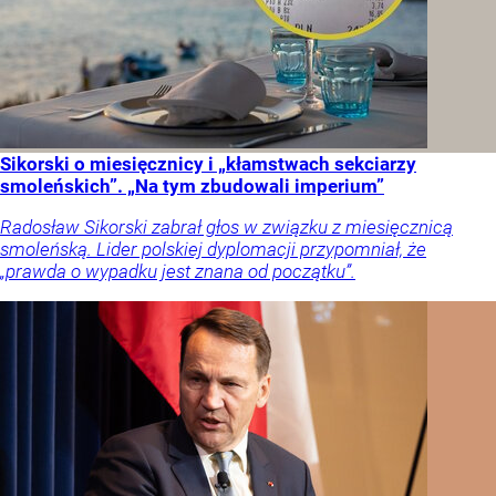
Sikorski o miesięcznicy i „kłamstwach sekciarzy
smoleńskich”. „Na tym zbudowali imperium”
Radosław Sikorski zabrał głos w związku z miesięcznicą
smoleńską. Lider polskiej dyplomacji przypomniał, że
„prawda o wypadku jest znana od początku”.