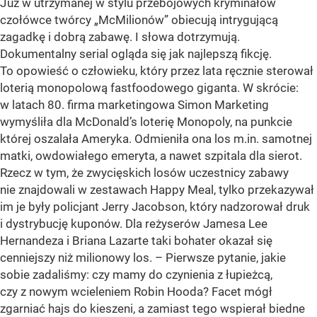
J uż w utrzymanej w stylu przebojowych kryminałów
czołówce twórcy „McMilionów” obiecują intrygującą
zagadkę i dobrą zabawę. I słowa dotrzymują.
Dokumentalny serial ogląda się jak najlepszą fikcję.
To opowieść o człowieku, który przez lata ręcznie sterował
loterią monopolową fastfoodowego giganta. W skrócie:
w latach 80. firma marketingowa Simon Marketing
wymyśliła dla McDonald’s loterię Monopoly, na punkcie
której oszalała Ameryka. Odmieniła ona los m.in. samotnej
matki, owdowiałego emeryta, a nawet szpitala dla sierot.
Rzecz w tym, że zwycięskich losów uczestnicy zabawy
nie znajdowali w zestawach Happy Meal, tylko przekazywał
im je były policjant Jerry Jacobson, który nadzorował druk
i dystrybucję kuponów. Dla reżyserów Jamesa Lee
Hernandeza i Briana Lazarte taki bohater okazał się
cenniejszy niż milionowy los. – Pierwsze pytanie, jakie
sobie zadaliśmy: czy mamy do czynienia z łupieżcą,
czy z nowym wcieleniem Robin Hooda? Facet mógł
zgarniać hajs do kieszeni, a zamiast tego wspierał biedne