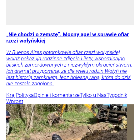
„Nie chodzi o zemstę”. Mocny apel w sprawie ofiar
rzezi wołyńskiej
W Buenos Aires potomkowie ofiar rzezi wołyńskiej
wciąż pokazują rodzinne zdjęcia i listy, wspominając
bliskich zamordowanych z niezwykłym okrucieństwem.
Ich dramat przypomina, że dla wielu rodzin Wołyń nie
jest historią zamkniętą, lecz bolesną raną, która do dziś
nie została zagojona.
Kraj
Polityka
Opinie i komentarze
Tylko u Nas
Tygodnik
Wprost