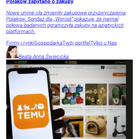
Polaków zapytano o zakupy
Nowe unijne cła zmieniły zakupowe przyzwyczajenia
Polaków. Sondaż dla „Wprost” pokazuje, że niemal
połowa badanych ograniczyła zakupy na azjatyckich
platformach.
Firmy i rynki
Gospodarka
Twój portfel
Tylko u Nas
Beata Anna
Święcicka