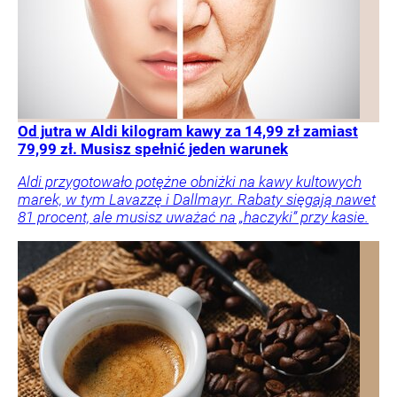
Od jutra w Aldi kilogram kawy za 14,99 zł zamiast
79,99 zł. Musisz spełnić jeden warunek
Aldi przygotowało potężne obniżki na kawy kultowych
marek, w tym Lavazzę i Dallmayr. Rabaty sięgają nawet
81 procent, ale musisz uważać na „haczyki” przy kasie.