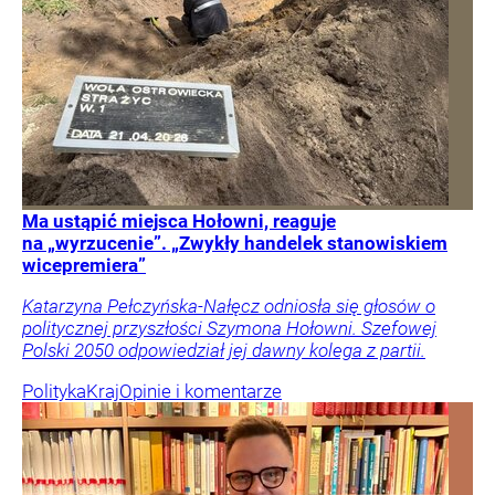
Ma ustąpić miejsca Hołowni, reaguje
na „wyrzucenie”. „Zwykły handelek stanowiskiem
wicepremiera”
Katarzyna Pełczyńska-Nałęcz odniosła się głosów o
politycznej przyszłości Szymona Hołowni. Szefowej
Polski 2050 odpowiedział jej dawny kolega z partii.
Polityka
Kraj
Opinie i komentarze