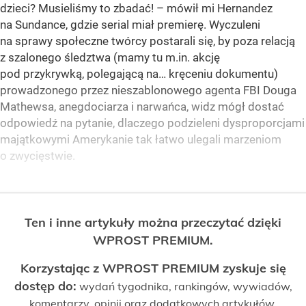
dzieci? Musieliśmy to zbadać! – mówił mi Hernandez
na Sundance, gdzie serial miał premierę. Wyczuleni
na sprawy społeczne twórcy postarali się, by poza relacją
z szalonego śledztwa (mamy tu m.in. akcję
pod przykrywką, polegającą na… kręceniu dokumentu)
prowadzonego przez nieszablonowego agenta FBI Douga
Mathewsa, anegdociarza i narwańca, widz mógł dostać
odpowiedź na pytanie, dlaczego podzieleni dysproporcjami
majątkowymi Amerykanie tak łatwo ulegali marzeniom
o zwycięstwie.
Ten i inne artykuły można przeczytać dzięki
WPROST PREMIUM.
Korzystając z WPROST PREMIUM zyskuje się
dostęp do:
wydań tygodnika, rankingów, wywiadów,
komentarzy, opinii oraz dodatkowych artykułów.