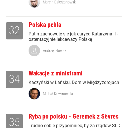
Marcin Dzierżanowski
Polska pchła
32
Putin zachowuje się jak caryca Katarzyna II -
ostentacyjnie lekceważy Polskę
Andrzej Nowak
Wakacje z ministrami
34
Kaczyński w Łańsku, Dorn w Międzyzdrojach
Michał Krzymowski
Ryba po polsku - Geremek z Sèvres
35
Trudno sobie przypomnieć, by za rządów SLD