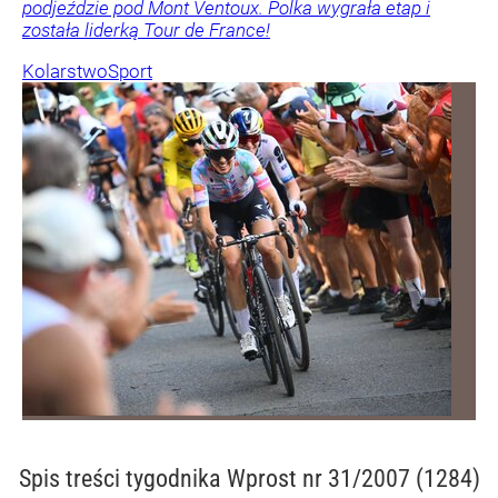
podjeździe pod Mont Ventoux. Polka wygrała etap i
została liderką Tour de France!
Kolarstwo
Sport
Spis treści
tygodnika Wprost nr 31/2007 (1284)