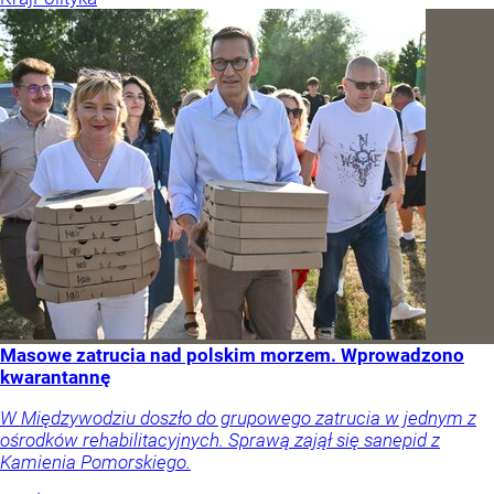
Masowe zatrucia nad polskim morzem. Wprowadzono
kwarantannę
W Międzywodziu doszło do grupowego zatrucia w jednym z
ośrodków rehabilitacyjnych. Sprawą zajął się sanepid z
Kamienia Pomorskiego.