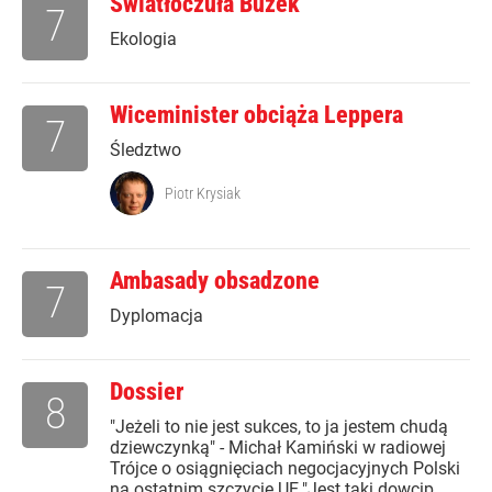
Światłoczuła Buzek
7
Ekologia
Wiceminister obciąża Leppera
7
Śledztwo
Piotr Krysiak
Ambasady obsadzone
7
Dyplomacja
Dossier
8
"Jeżeli to nie jest sukces, to ja jestem chudą
dziewczynką" - Michał Kamiński w radiowej
Trójce o osiągnięciach negocjacyjnych Polski
na ostatnim szczycie UE."Jest taki dowcip,