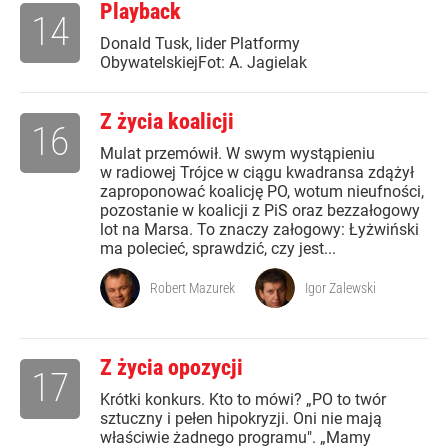
Playback
14
Donald Tusk, lider Platformy
ObywatelskiejFot: A. Jagielak
Z życia koalicji
16
Mulat przemówił. W swym wystąpieniu
w radiowej Trójce w ciągu kwadransa zdążył
zaproponować koalicję PO, wotum nieufności,
pozostanie w koalicji z PiS oraz bezzałogowy
lot na Marsa. To znaczy załogowy: Łyżwiński
ma polecieć, sprawdzić, czy jest...
Robert Mazurek
Igor Zalewski
Z życia opozycji
17
Krótki konkurs. Kto to mówi? „PO to twór
sztuczny i pełen hipokryzji. Oni nie mają
właściwie żadnego programu". „Mamy