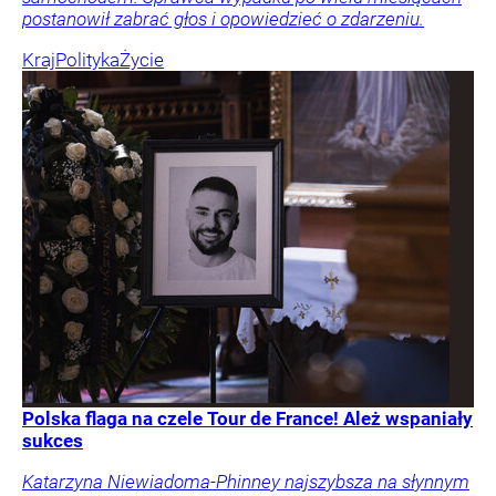
postanowił zabrać głos i opowiedzieć o zdarzeniu.
Kraj
Polityka
Życie
Polska flaga na czele Tour de France! Ależ wspaniały
sukces
Katarzyna Niewiadoma-Phinney najszybsza na słynnym