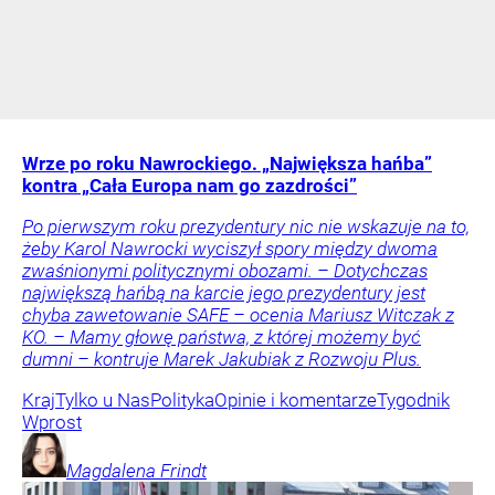
Wrze po roku Nawrockiego. „Największa hańba”
kontra „Cała Europa nam go zazdrości”
Po pierwszym roku prezydentury nic nie wskazuje na to,
żeby Karol Nawrocki wyciszył spory między dwoma
zwaśnionymi politycznymi obozami. – Dotychczas
największą hańbą na karcie jego prezydentury jest
chyba zawetowanie SAFE – ocenia Mariusz Witczak z
KO. – Mamy głowę państwa, z której możemy być
dumni – kontruje Marek Jakubiak z Rozwoju Plus.
Kraj
Tylko u Nas
Polityka
Opinie i komentarze
Tygodnik
Wprost
Magdalena
Frindt