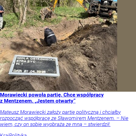
Morawiecki powoła partię. Chce współpracy
z Mentzenem. „Jestem otwarty”
Mateusz Morawiecki założy partię polityczną i chciałby
rozpocząć współpracę ze Sławomirem Mentzenem. – Nie
wiem, czy on sobie wyobraża ze mną – stwierdził.
Kraj
Polityka