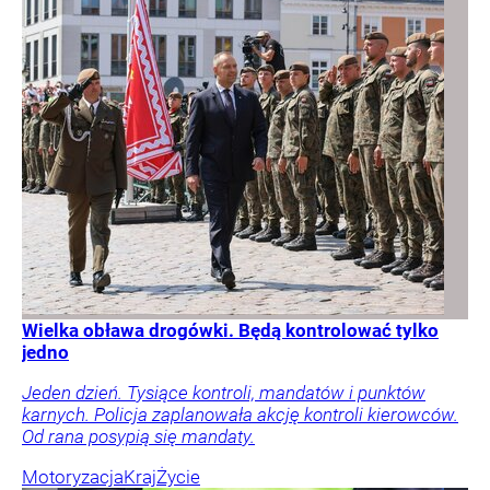
Wielka obława drogówki. Będą kontrolować tylko
jedno
Jeden dzień. Tysiące kontroli, mandatów i punktów
karnych. Policja zaplanowała akcję kontroli kierowców.
Od rana posypią się mandaty.
Motoryzacja
Kraj
Życie