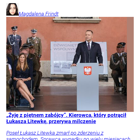
Magdalena
Frindt
„Żyję z piętnem zabójcy”. Kierowca, który potrącił
Łukasza Litewkę, przerywa milczenie
Poseł Łukasz Litewka zmarł po zderzeniu z
samochodem. Sprawca wypadku po wielu miesiącach