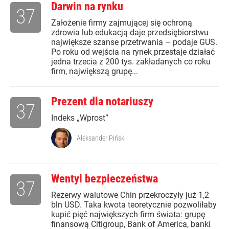
Darwin na rynku
37
Założenie firmy zajmującej się ochroną
zdrowia lub edukacją daje przedsiębiorstwu
największe szanse przetrwania – podaje GUS.
Po roku od wejścia na rynek przestaje działać
jedna trzecia z 200 tys. zakładanych co roku
firm, największą grupę...
Prezent dla notariuszy
37
Indeks „Wprost”
Aleksander Piński
Wentyl bezpieczeństwa
37
Rezerwy walutowe Chin przekroczyły już 1,2
bln USD. Taka kwota teoretycznie pozwoliłaby
kupić pięć największych firm świata: grupę
finansową Citigroup, Bank of America, banki