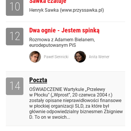
Sawka czatuje
10
Henryk Sawka (www.przyssawka.pl)
Dwa ognie - Jestem spinką
12
Rozmowa z Adamem Bielanem,
eurodeputowanym PiS
Paweł Siennicki
Anita Werner
Poczta
14
OŚWIADCZENIE Wartykule „Przelewy
w Płocku" („Wprost”, 20 czerwca 2004 r.)
zostały opisane nieprawidłowości finansowe
w płockiej organizacji SLD, za które był
głównie odpowiedzialny biznesmen Zbigniew
D. To on w swoich...