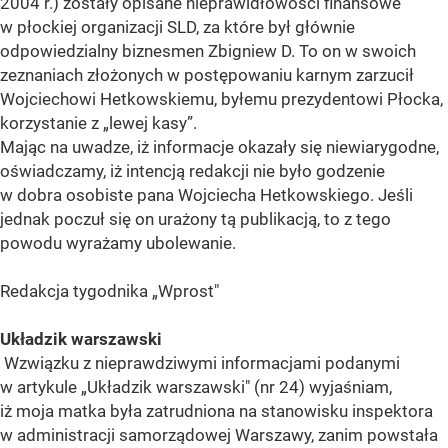
2004 r.) zostały opisane nieprawidłowości finansowe
w płockiej organizacji SLD, za które był głównie
odpowiedzialny biznesmen Zbigniew D. To on w swoich
zeznaniach złożonych w postępowaniu karnym zarzucił
Wojciechowi Hetkowskiemu, byłemu prezydentowi Płocka,
korzystanie z „lewej kasy”.
Mając na uwadze, iż informacje okazały się niewiarygodne,
oświadczamy, iż intencją redakcji nie było godzenie
w dobra osobiste pana Wojciecha Hetkowskiego. Jeśli
jednak poczuł się on urażony tą publikacją, to z tego
powodu wyrażamy ubolewanie.
Redakcja tygodnika „Wprost"
Układzik warszawski
Wzwiązku z nieprawdziwymi informacjami podanymi
w artykule „Układzik warszawski" (nr 24) wyjaśniam,
iż moja matka była zatrudniona na stanowisku inspektora
w administracji samorządowej Warszawy, zanim powstała