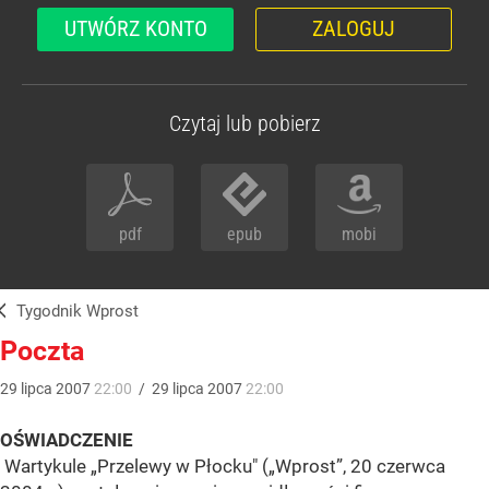
UTWÓRZ KONTO
ZALOGUJ
Czytaj lub pobierz
pdf
epub
mobi
Tygodnik Wprost
Poczta
29
lipca
2007
22:00
/
29
lipca
2007
22:00
OŚWIADCZENIE
Wartykule „Przelewy w Płocku" („Wprost”, 20 czerwca