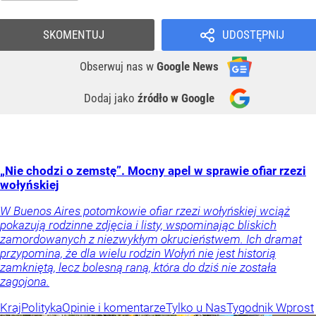
SKOMENTUJ
UDOSTĘPNIJ
Obserwuj nas
w
Google News
Dodaj jako
źródło w Google
„Nie chodzi o zemstę”. Mocny apel w sprawie ofiar rzezi
wołyńskiej
W Buenos Aires potomkowie ofiar rzezi wołyńskiej wciąż
pokazują rodzinne zdjęcia i listy, wspominając bliskich
zamordowanych z niezwykłym okrucieństwem. Ich dramat
przypomina, że dla wielu rodzin Wołyń nie jest historią
zamkniętą, lecz bolesną raną, która do dziś nie została
zagojona.
Kraj
Polityka
Opinie i komentarze
Tylko u Nas
Tygodnik Wprost