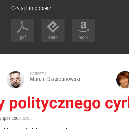
Czytaj lub pobierz
pdf
epub
mobi
Rozmawiali:
Marcin Dzierżanowski
 politycznego cyr
9
lipca
2007
22:00