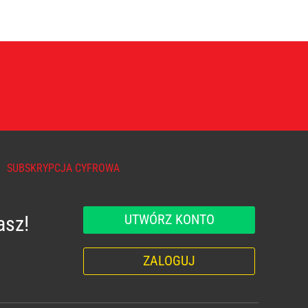
SUBSKRYPCJA CYFROWA
UTWÓRZ KONTO
asz!
ZALOGUJ