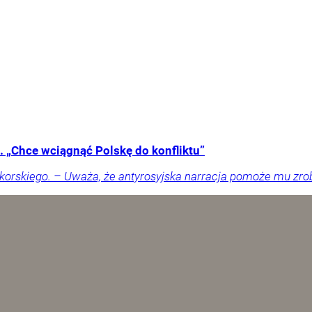
 „Chce wciągnąć Polskę do konfliktu”
orskiego. – Uważa, że antyrosyjska narracja pomoże mu zrobić