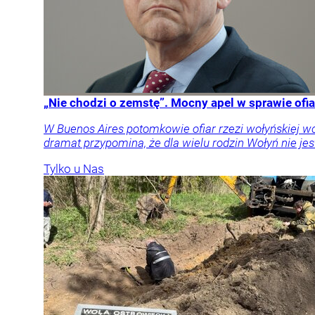
„Nie chodzi o zemstę”. Mocny apel w sprawie ofia
W Buenos Aires potomkowie ofiar rzezi wołyńskiej w
dramat przypomina, że dla wielu rodzin Wołyń nie jest
Tylko u Nas