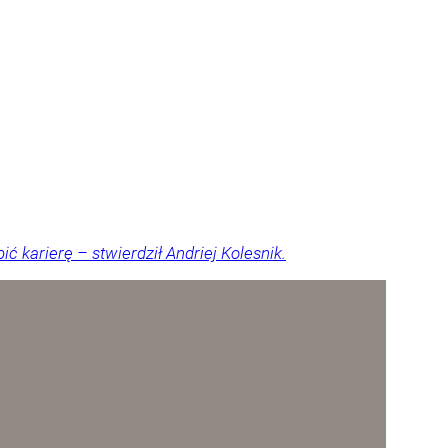
 karierę – stwierdził Andriej Kolesnik.