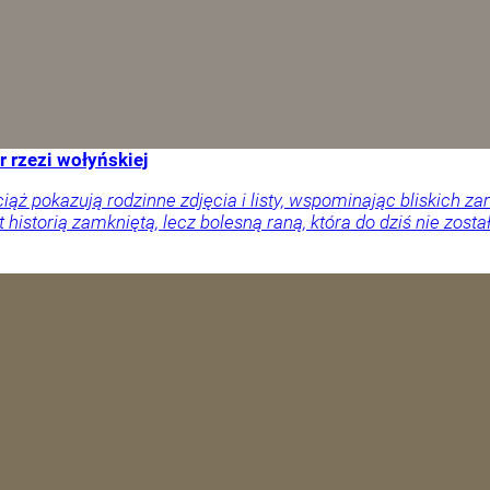
r rzezi wołyńskiej
ciąż pokazują rodzinne zdjęcia i listy, wspominając bliskich
 historią zamkniętą, lecz bolesną raną, która do dziś nie zosta