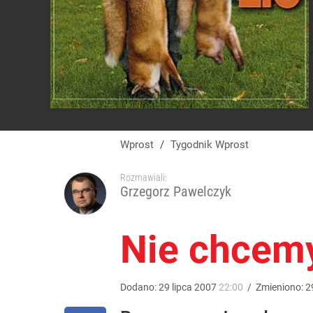
Wprost
/
Tygodnik Wprost
Rozmawiali:
Grzegorz Pawelczyk
Nie chcemy
Dodano:
29
lipca
2007
22:00
/
Zmieniono:
2