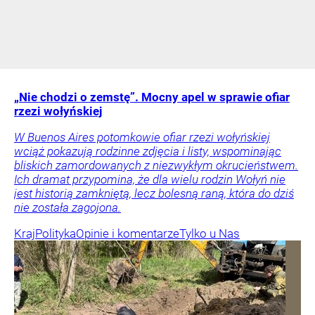
„Nie chodzi o zemstę”. Mocny apel w sprawie ofiar
rzezi wołyńskiej
W Buenos Aires potomkowie ofiar rzezi wołyńskiej
wciąż pokazują rodzinne zdjęcia i listy, wspominając
bliskich zamordowanych z niezwykłym okrucieństwem.
Ich dramat przypomina, że dla wielu rodzin Wołyń nie
jest historią zamkniętą, lecz bolesną raną, która do dziś
nie została zagojona.
Kraj
Polityka
Opinie i komentarze
Tylko u Nas