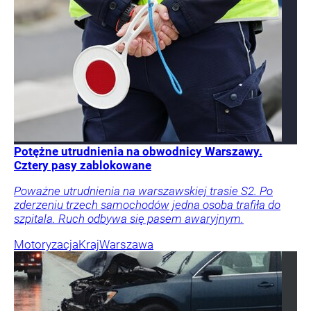
Potężne utrudnienia na obwodnicy Warszawy.
Cztery pasy zablokowane
Poważne utrudnienia na warszawskiej trasie S2. Po
zderzeniu trzech samochodów jedna osoba trafiła do
szpitala. Ruch odbywa się pasem awaryjnym.
Motoryzacja
Kraj
Warszawa