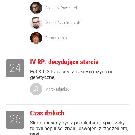
Grzegorz Pawelczyk
Marcin Dzierżanowski
Dorota Kania
IV RP: decydujące starcie
24
PiS & LiS to zabieg z zakresu inżynierii
genetycznej
Marek Migalski
Czas dzikich
26
Skoro musimy żyć z populistami, lepiej, żeby
to byli populiści znani, oswojeni z rządzeniem,
nasi