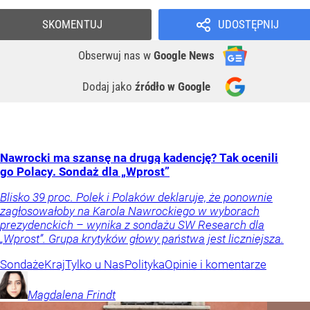
SKOMENTUJ
UDOSTĘPNIJ
Obserwuj nas
w
Google News
Dodaj jako
źródło w Google
Nawrocki ma szansę na drugą kadencję? Tak ocenili
go Polacy. Sondaż dla „Wprost”
Blisko 39 proc. Polek i Polaków deklaruje, że ponownie
zagłosowałoby na Karola Nawrockiego w wyborach
prezydenckich – wynika z sondażu SW Research dla
„Wprost”. Grupa krytyków głowy państwa jest liczniejsza.
Sondaże
Kraj
Tylko u Nas
Polityka
Opinie i komentarze
Magdalena
Frindt