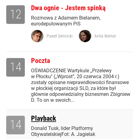
Dwa ognie - Jestem spinką
12
Rozmowa z Adamem Bielanem,
eurodeputowanym PiS
Paweł Siennicki
Anita Werner
Poczta
14
OŚWIADCZENIE Wartykule „Przelewy
w Płocku" („Wprost”, 20 czerwca 2004 r.)
zostały opisane nieprawidłowości finansowe
w płockiej organizacji SLD, za które był
głównie odpowiedzialny biznesmen Zbigniew
D. To on w swoich...
Playback
14
Donald Tusk, lider Platformy
ObywatelskiejFot: A. Jagielak