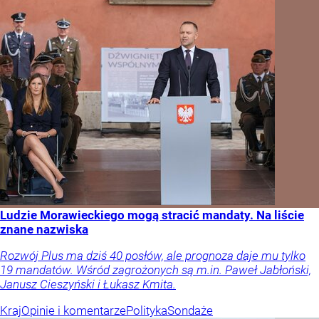
Ludzie Morawieckiego mogą stracić mandaty. Na liście
znane nazwiska
Rozwój Plus ma dziś 40 posłów, ale prognoza daje mu tylko
19 mandatów. Wśród zagrożonych są m.in. Paweł Jabłoński,
Janusz Cieszyński i Łukasz Kmita.
Kraj
Opinie i komentarze
Polityka
Sondaże