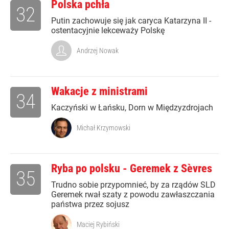
Polska pchła
32
Putin zachowuje się jak caryca Katarzyna II -
ostentacyjnie lekceważy Polskę
Andrzej Nowak
Wakacje z ministrami
34
Kaczyński w Łańsku, Dorn w Międzyzdrojach
Michał Krzymowski
Ryba po polsku - Geremek z Sèvres
35
Trudno sobie przypomnieć, by za rządów SLD
Geremek rwał szaty z powodu zawłaszczania
państwa przez sojusz
Maciej Rybiński