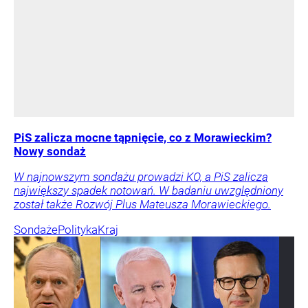
PiS zalicza mocne tąpnięcie, co z Morawieckim?
Nowy sondaż
W najnowszym sondażu prowadzi KO, a PiS zalicza
największy spadek notowań. W badaniu uwzględniony
został także Rozwój Plus Mateusza Morawieckiego.
Sondaże
Polityka
Kraj