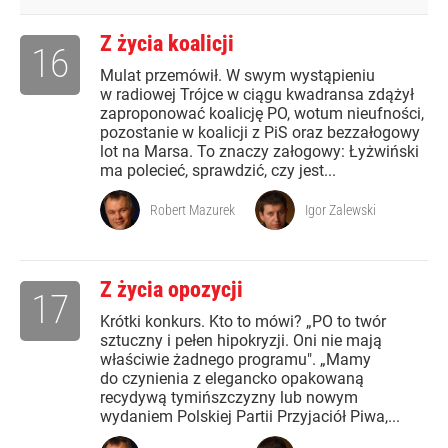
Z życia koalicji
16
Mulat przemówił. W swym wystąpieniu
w radiowej Trójce w ciągu kwadransa zdążył
zaproponować koalicję PO, wotum nieufności,
pozostanie w koalicji z PiS oraz bezzałogowy
lot na Marsa. To znaczy załogowy: Łyżwiński
ma polecieć, sprawdzić, czy jest...
Robert Mazurek
Igor Zalewski
Z życia opozycji
17
Krótki konkurs. Kto to mówi? „PO to twór
sztuczny i pełen hipokryzji. Oni nie mają
właściwie żadnego programu". „Mamy
do czynienia z elegancko opakowaną
recydywą tymińszczyzny lub nowym
wydaniem Polskiej Partii Przyjaciół Piwa,...