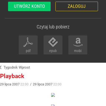
UTWÓRZ KONTO
ZALOGUJ
Czytaj lub pobierz
pdf
epub
mobi
Tygodnik Wprost
Playback
29
lipca
2007
22:00
/
29
lipca
2007
22:00