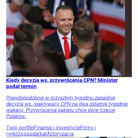
Kiedy decyzja ws. przywrócenia CPN? Minister
podał termin
Prawdopodobnie w przyszłym tygodniu zapadnie
decyzja ws. reaktywacji CPN na dwa ostatnie tygodnie
wakacji. Przywrócenia pakietu chce dwie trzecie
Polaków.
Twój portfel
Finanse i inwestycje
Firmy i
rynki
Gospodarka
Motoryzacja