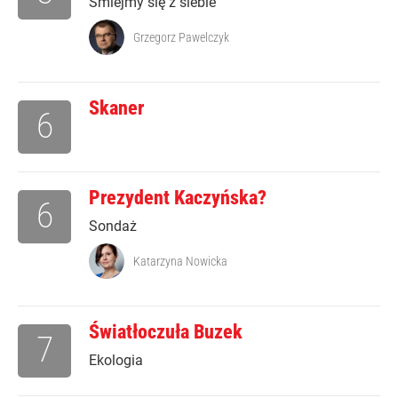
Śmiejmy się z siebie
Grzegorz Pawelczyk
Skaner
6
Prezydent Kaczyńska?
6
Sondaż
Katarzyna Nowicka
Światłoczuła Buzek
7
Ekologia