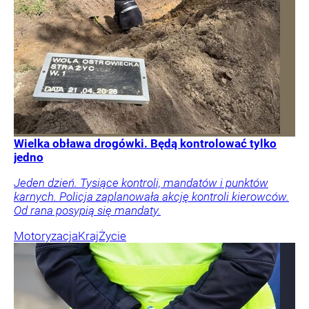
Wielka obława drogówki. Będą kontrolować tylko
jedno
Jeden dzień. Tysiące kontroli, mandatów i punktów
karnych. Policja zaplanowała akcję kontroli kierowców.
Od rana posypią się mandaty.
Motoryzacja
Kraj
Życie