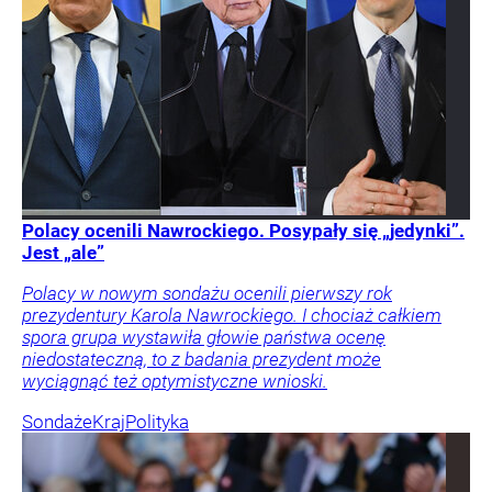
Polacy ocenili Nawrockiego. Posypały się „jedynki”.
Jest „ale”
Polacy w nowym sondażu ocenili pierwszy rok
prezydentury Karola Nawrockiego. I chociaż całkiem
spora grupa wystawiła głowie państwa ocenę
niedostateczną, to z badania prezydent może
wyciągnąć też optymistyczne wnioski.
Sondaże
Kraj
Polityka