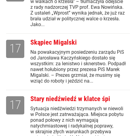
w walkach o krzesła" – tłumaczyła odejście
z rady nadzorczej TVP prof. Ewa Nowińska.
Z ustaleń „Wprost” wynika jednak, że już raz
brała udział w politycznej walce o krzesła.
Jako...
Skąpiec Migalski
17
Na powakacyjnym posiedzeniu zarządu PiS
od Jarosława Kaczyńskiego dostało się
wszystkim: za lenistwo i sknerstwo. Podpadł
nawet hołubiony przez prezesa PiS Marek
Migalski. – Prezes grzmiał, że musimy się
wziąć do roboty i jeździć na...
Stary niedźwiedź w klatce śpi
17
Sytuacja niedźwiedzi trzymanych w niewoli
w Polsce jest zatrważająca. Miejsca pobytu
ponad połowy z nich wymagają
natychmiastowej i radykalnej poprawy,
w skrajnie złych warunkach przebywa