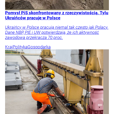
Pomysł PiS skonfrontowany z rzeczywistością. Tylu
Ukraińców pracuje w Polsce
Ukraińcy w Polsce pracują niemal tak często jak Polacy.
Dane NBP, PIE i UW potwierdzają, że ich aktywność
zawodowa przekracza 70 proc.
Kraj
Polityka
Gospodarka