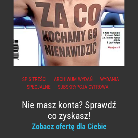
SPIS TREŚCI
ARCHIWUM WYDAŃ
WYDANIA
SPECJALNE
SUBSKRYPCJA CYFROWA
Nie masz konta? Sprawdź
co zyskasz!
Zobacz ofertę dla Ciebie