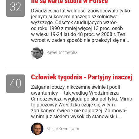
Ile są warte studia w Polsce
32
Dwadzieścia lat wolności zaowocowało tylko
jednym sukcesem naszego szkolnictwa
wyższego. Odsetek studiujących wzrósł
od roku 1990 z mniej więcej 13 proc. osób
w wieku 19-24 lat do 48 proc. w 2008 r. Ten
wzrost w żaden sposób nie przełożył się na...
Paweł Dobrowolski
Człowiek tygodnia - Partyjny inaczej
40
Załgane łobuzy, nikczemne świnie i podli
awanturnicy – tak według Włodzimierza
Cimoszewicza wygląda polska polityka. Mimo
to poczciwy Wołodźka czuje się w tym
zbrukanym świecie nie najgorzej. Zajmował
w nim już siedem wysokich stanowisk i...
Michał Krzymowski