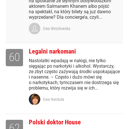
na spotkanie ze słynnym bollywoodzkim
aktorem Salmanem Khanem albo pójść
na spektakl, na który bilety są już dawno
wyprzedane? Dla concierge’a, czyli...
Ewa Wesołowska
Legalni narkomani
60
Nastolatki wpadają w nałogi, nie tylko
sięgając po narkotyki i alkohol. Wystarczy,
że zbyt często zażywają środki uspokajające
i nasenne. – Często i dużo mówi się
o narkotykach, tymczasem nie dostrzega się
problemu, który rozwija się w ich...
Ewa Nieckuła
Polski doktor House
62