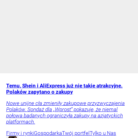
Temu, Shein i AliExpress już nie takie atrakcyjne.
Polaków zapytano o zakupy
Nowe unijne cła zmieniły zakupowe przyzwyczajenia
Polaków. Sondaż dla „Wprost” pokazuje, że niemal
połowa badanych ograniczyła zakupy na azjatyckich
platformach.
Firmy i rynki
Gospodarka
Twój portfel
Tylko u Nas