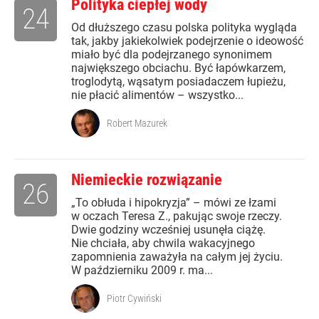
Polityka ciepłej wody
24
Od dłuższego czasu polska polityka wygląda
tak, jakby jakiekolwiek podejrzenie o ideowość
miało być dla podejrzanego synonimem
największego obciachu. Być łapówkarzem,
troglodytą, wąsatym posiadaczem łupieżu,
nie płacić alimentów – wszystko...
Robert Mazurek
Niemieckie rozwiązanie
26
„To obłuda i hipokryzja” – mówi ze łzami
w oczach Teresa Z., pakując swoje rzeczy.
Dwie godziny wcześniej usunęła ciążę.
Nie chciała, aby chwila wakacyjnego
zapomnienia zaważyła na całym jej życiu.
W październiku 2009 r. ma...
Piotr Cywiński