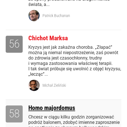
świata, a...
Patrick Buchanan
Chichot Marksa
56
Kryzys jest jak zakaźna choroba. „Złapać”
można ją niemal niepostrzeżenie, zaś powrót
do zdrowia jest czasochłonny, trudny
i wymaga zastosowania właściwej terapii.
I tak świat próbuje się uwolnić z objęć kryzysu,
„lecząc”...
Michał Zieliński
Homo majordomus
58
Chcesz w ciągu kilku godzin zorganizować
podróż balonem, zdobyć imienne zaproszenie