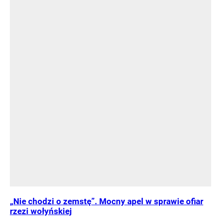
„Nie chodzi o zemstę”. Mocny apel w sprawie ofiar
rzezi wołyńskiej