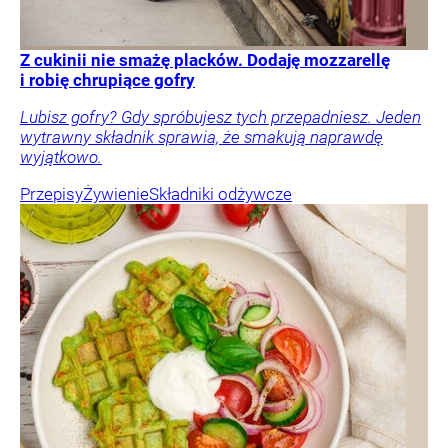
Z cukinii nie smażę placków. Dodaję mozzarellę
i robię chrupiące gofry
Lubisz gofry? Gdy spróbujesz tych przepadniesz. Jeden
wytrawny składnik sprawia, że smakują naprawdę
wyjątkowo.
Przepisy
Żywienie
Składniki odżywcze