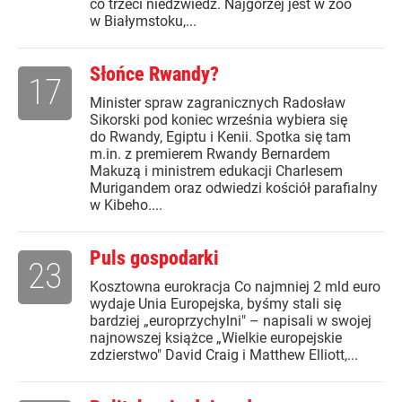
co trzeci niedźwiedź. Najgorzej jest w zoo
w Białymstoku,...
Słońce Rwandy?
17
Minister spraw zagranicznych Radosław
Sikorski pod koniec września wybiera się
do Rwandy, Egiptu i Kenii. Spotka się tam
m.in. z premierem Rwandy Bernardem
Makuzą i ministrem edukacji Charlesem
Murigandem oraz odwiedzi kościół parafialny
w Kibeho....
Puls gospodarki
23
Kosztowna eurokracja Co najmniej 2 mld euro
wydaje Unia Europejska, byśmy stali się
bardziej „europrzychylni" – napisali w swojej
najnowszej książce „Wielkie europejskie
zdzierstwo" David Craig i Matthew Elliott,...