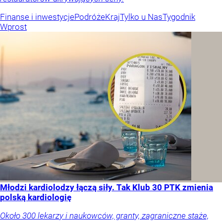
Finanse i inwestycje
Podróże
Kraj
Tylko u Nas
Tygodnik
Wprost
Młodzi kardiolodzy łączą siły. Tak Klub 30 PTK zmienia
polską kardiologię
Około 300 lekarzy i naukowców, granty, zagraniczne staże,