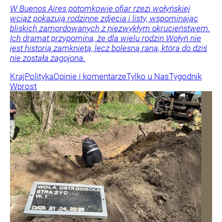
W Buenos Aires potomkowie ofiar rzezi wołyńskiej
wciąż pokazują rodzinne zdjęcia i listy, wspominając
bliskich zamordowanych z niezwykłym okrucieństwem.
Ich dramat przypomina, że dla wielu rodzin Wołyń nie
jest historią zamkniętą, lecz bolesną raną, która do dziś
nie została zagojona.
Kraj
Polityka
Opinie i komentarze
Tylko u Nas
Tygodnik
Wprost