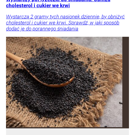
cholesterol i cukier we krwi
Wystarczą 2 gramy tych nasionek dziennie, by obniżyć
cholesterol i cukier we krwi. Sprawdź, w jaki sposób
dodać je do porannego śniadania