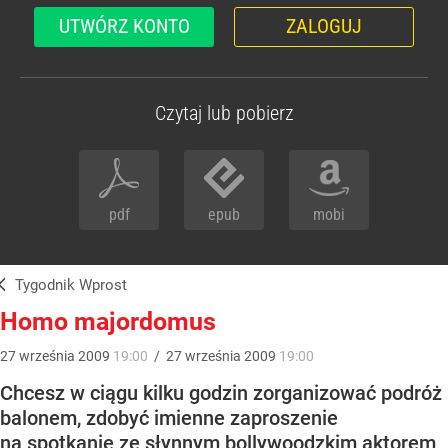
UTWÓRZ KONTO
ZALOGUJ
Czytaj lub pobierz
pdf
epub
mobi
Tygodnik Wprost
Homo majordomus
27
września
2009
19:00
/
27
września
2009
19:00
Chcesz w ciągu kilku godzin zorganizować podróż
balonem, zdobyć imienne zaproszenie
na spotkanie ze słynnym bollywoodzkim aktorem