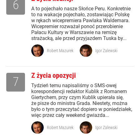
6
A to pojechało nasze Słońce Peru. Konkretnie
to na wakacje pojechało, zostawiając Polskę
w rękach wicepremiera Pawlaka Waldemara.
Wicepremier rozważał ponoć przerobienie
Pałacu Kultury w Warszawie na remizę
strażacką, ale przed przyjazdem Tuska by...
Robert Mazurek
Igor Zalewski
Z życia opozycji
7
Tydzień temu napisaliśmy o SMS-owej
korespondencji redaktor Kublik z Romanem
Giertychem, przy czym Kublik upierała się,
że pisze do ministra Grada. Niestety, można
było o tym przeczytać dopiero w poniedziałek,
więc przez cały weekend gwiazda...
Robert Mazurek
Igor Zalewski