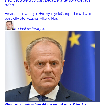
z sondażu dla „Wprost”. Decyzja w tej sprawie lada
dzień.
Finanse i inwestycje
Firmy i rynki
Gospodarka
Twój
portfel
Motoryzacja
Tylko u Nas
Radosław
Święcki
Wystarczy pół łyżeczki do śniadania. Obniża