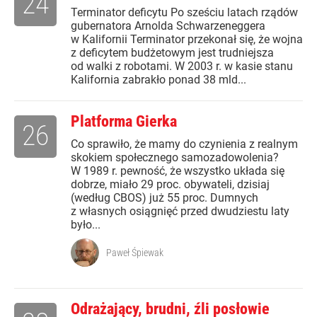
24
Terminator deficytu Po sześciu latach rządów
gubernatora Arnolda Schwarzeneggera
w Kalifornii Terminator przekonał się, że wojna
z deficytem budżetowym jest trudniejsza
od walki z robotami. W 2003 r. w kasie stanu
Kalifornia zabrakło ponad 38 mld...
Platforma Gierka
26
Co sprawiło, że mamy do czynienia z realnym
skokiem społecznego samozadowolenia?
W 1989 r. pewność, że wszystko układa się
dobrze, miało 29 proc. obywateli, dzisiaj
(według CBOS) już 55 proc. Dumnych
z własnych osiągnięć przed dwudziestu laty
było...
Paweł Śpiewak
Odrażający, brudni, źli posłowie