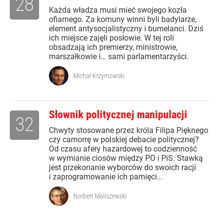
28
Każda władza musi mieć swojego kozła
ofiarnego. Za komuny winni byli badylarze,
element antysocjalistyczny i bumelanci. Dziś
ich miejsce zajęli posłowie. W tej roli
obsadzają ich premierzy, ministrowie,
marszałkowie i… sami parlamentarzyści.
Michał Krzymowski
Słownik politycznej manipulacji
32
Chwyty stosowane przez króla Filipa Pięknego
czy camorrę w polskiej debacie politycznej?
Od czasu afery hazardowej to codzienność
w wymianie ciosów między PO i PiS. Stawką
jest przekonanie wyborców do swoich racji
i zaprogramowanie ich pamięci...
Norbert Maliszewski