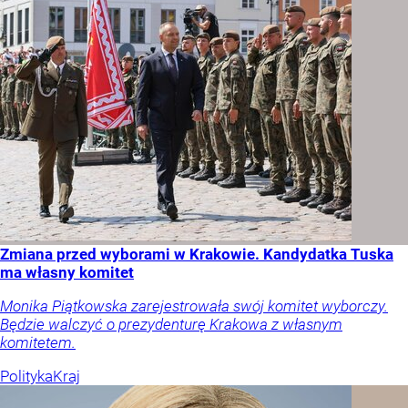
Zmiana przed wyborami w Krakowie. Kandydatka Tuska
ma własny komitet
Monika Piątkowska zarejestrowała swój komitet wyborczy.
Będzie walczyć o prezydenturę Krakowa z własnym
komitetem.
Polityka
Kraj