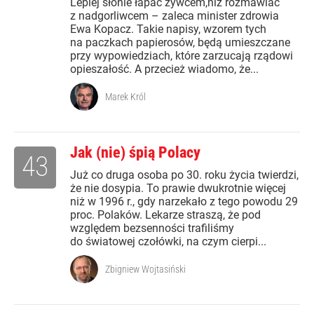
Lepiej słonie łapać żywcem,niż rozmawiać
z nadgorliwcem – zaleca minister zdrowia
Ewa Kopacz. Takie napisy, wzorem tych
na paczkach papierosów, będą umieszczane
przy wypowiedziach, które zarzucają rządowi
opieszałość. A przecież wiadomo, że...
Marek Król
Jak (nie) śpią Polacy
43
Już co druga osoba po 30. roku życia twierdzi,
że nie dosypia. To prawie dwukrotnie więcej
niż w 1996 r., gdy narzekało z tego powodu 29
proc. Polaków. Lekarze straszą, że pod
względem bezsenności trafiliśmy
do światowej czołówki, na czym cierpi...
Zbigniew Wojtasiński