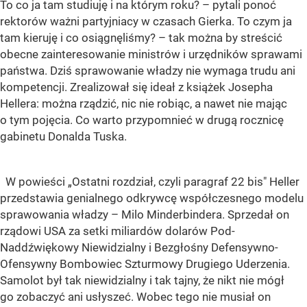
To co ja tam studiuję i na którym roku? – pytali ponoć
rektorów ważni partyjniacy w czasach Gierka. To czym ja
tam kieruję i co osiągnęliśmy? – tak można by streścić
obecne zainteresowanie ministrów i urzędników sprawami
państwa. Dziś sprawowanie władzy nie wymaga trudu ani
kompetencji. Zrealizował się ideał z książek Josepha
Hellera: można rządzić, nic nie robiąc, a nawet nie mając
o tym pojęcia. Co warto przypomnieć w drugą rocznicę
gabinetu Donalda Tuska.
W powieści „Ostatni rozdział, czyli paragraf 22 bis" Heller
przedstawia genialnego odkrywcę współczesnego modelu
sprawowania władzy – Milo Minderbindera. Sprzedał on
rządowi USA za setki miliardów dolarów Pod-
Naddźwiękowy Niewidzialny i Bezgłośny Defensywno-
Ofensywny Bombowiec Szturmowy Drugiego Uderzenia.
Samolot był tak niewidzialny i tak tajny, że nikt nie mógł
go zobaczyć ani usłyszeć. Wobec tego nie musiał on