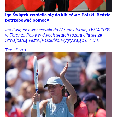
Iga Świątek zwróciła się do kibiców z Polski. Będzie
potrzebować pomocy
Iga Świątek awansowała do IV rundy turnieju WTA 1000
w Toronto. Polka w dwóch setach rozprawiła się ze
Szwajcarką Viktorija Golubic, wygrywając 6:2, 6:1.
Tenis
Sport