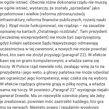
w ogóle istnieć. Obecnie różne dokonania rządu nie muszą
w ogóle istnieć, wystarczy, że zostały „sprzedane” jako
przełomowe i wielkie (reforma zdrowia,rozwój
infrastruktury, reforma finansów publicznych, rozwój nauki
itp.). Rząd może funkcjonować, nie rządząc – na zasadzie
opisanej na kartach „Ostatniego rozdziału”. Tam prezydent
(wcześniej wiceprezydent) nie może być zaprzysiężony,
gdyż kolejni sędziowie Sądu Najwyższego odmawiają
uczestnictwa w tej ceremonii, a nowych nie może powołać
ktoś, kto sam nie złożył przysięgi (paragraf 22). W efekcie
bawi się on grami komputerowymi, a władza sama się
toczy. W Polsce rząd niewiele robi, zwalając winę za to na
prezydenta i jego weto, a głowy państwa nie może odwołać
ani ograniczyć jego kompetencji, więc czeka się na wybory.
W efekcie rządzący głównie grają w piłkę nożną, a władza
sama się toczy. W powieści „Paragraf 22” występuje niejaki
generał Dreedle. Ma on niezwykle szerokie plany, ale żeby
je zrealizować, powinien móc zastrzelić każdego, kto gra
mu na nerwach. Niestety, prawo i regulamin wojskowy