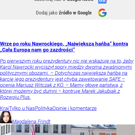
Dodaj jako
źródło w Google
Wrze po roku Nawrockiego. „Największa hańba” kontra
„Cała Europa nam go zazdrości”
Po pierwszym roku prezydentury nic nie wskazuje na to, żeby
Karol Nawrocki wyciszył spory między dwoma zwaśnionymi
politycznymi obozami. – Dotychczas największą hańbą na
karcie jego prezydentury jest chyba zawetowanie SAFE –
ocenia Mariusz Witczak z KO. – Mamy głowę państwa, z
której możemy być dumni – kontruje Marek Jakubiak z
Rozwoju Plus.
Kraj
Tylko u Nas
Polityka
Opinie i komentarze
Magdalena
Frindt