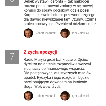
Sebek wystawił geronta – tak najkrócej
można podsumować zmiany w sejmowej
komisji do spraw odcisków, gdzie poseł
Karpiniuk zwolnił stolec przewodniczącego
dla dawno niewidzianej tam Czumy. Czuma
stolec pochwyciła. Przebierał nóżkami nasz...
Robert Mazurek
Igor Zalewski
Z życia opozycji
7
Radiu Maryja grozi bankructwo. Ojciec
dyrektor na antenie rozpaczliwie wezwał
słuchaczy do finansowego wsparcia.
Dla postępowych, ateistycznych mediów
upadek Rydzyka i jego rozgłośni będzie
przekonującym dowodem na istnienie
Boga. Wpływowi Żydzi...
Robert Mazurek
Igor Zalewski