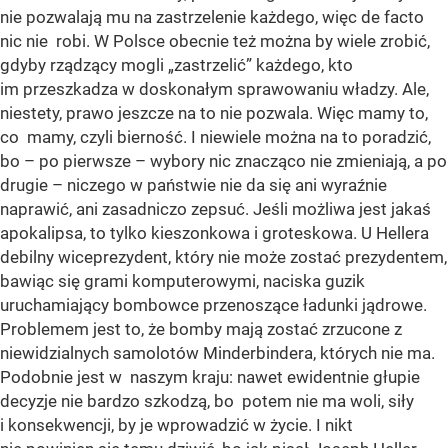
nie pozwalają mu na zastrzelenie każdego, więc de facto
nic nie robi. W Polsce obecnie też można by wiele zrobić,
gdyby rządzący mogli „zastrzelić” każdego, kto
im przeszkadza w doskonałym sprawowaniu władzy. Ale,
niestety, prawo jeszcze na to nie pozwala. Więc mamy to,
co mamy, czyli bierność. I niewiele można na to poradzić,
bo – po pierwsze – wybory nic znacząco nie zmieniają, a po
drugie – niczego w państwie nie da się ani wyraźnie
naprawić, ani zasadniczo zepsuć. Jeśli możliwa jest jakaś
apokalipsa, to tylko kieszonkowa i groteskowa. U Hellera
debilny wiceprezydent, który nie może zostać prezydentem,
bawiąc się grami komputerowymi, naciska guzik
uruchamiający bombowce przenoszące ładunki jądrowe.
Problemem jest to, że bomby mają zostać zrzucone z
niewidzialnych samolotów Minderbindera, których nie ma.
Podobnie jest w naszym kraju: nawet ewidentnie głupie
decyzje nie bardzo szkodzą, bo potem nie ma woli, siły
i konsekwencji, by je wprowadzić w życie. I nikt