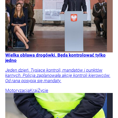
Wielka obława drogówki. Będą kontrolować tylko
jedno
Jeden dzień. Tysiące kontroli, mandatów i punktów
karnych. Policja zaplanowała akcję kontroli kierowców.
Od rana posypią się mandaty.
Motoryzacja
Kraj
Życie