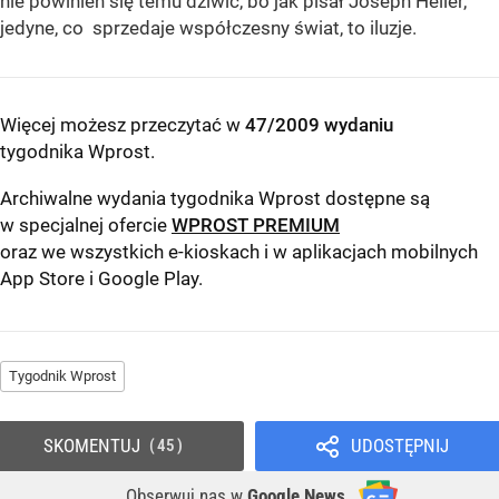
nie powinien się temu dziwić, bo jak pisał Joseph Heller,
jedyne, co sprzedaje współczesny świat, to iluzje.
Więcej możesz przeczytać w
47/2009 wydaniu
tygodnika Wprost
.
Archiwalne wydania tygodnika Wprost dostępne są
w specjalnej ofercie
WPROST PREMIUM
oraz we wszystkich e-kioskach i w aplikacjach mobilnych
App Store
i
Google Play
.
Tygodnik Wprost
SKOMENTUJ
UDOSTĘPNIJ
45
Obserwuj nas
w
Google News