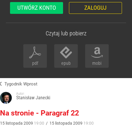
UTWÓRZ KONTO
ZALOGUJ
Czytaj lub pobierz
pdf
epub
mobi
Tygodnik Wprost
Autor:
Stanisław Janecki
Na stronie - Paragraf 22
15
listopada
2009
19:00
/
15
listopada
2009
19:00