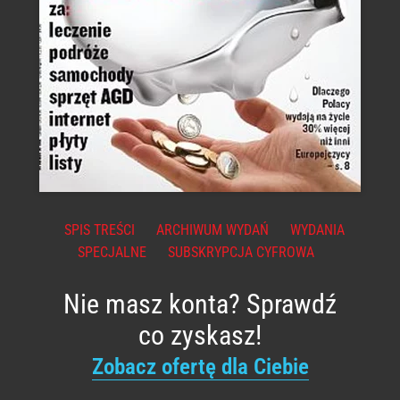
SPIS TREŚCI
ARCHIWUM WYDAŃ
WYDANIA
SPECJALNE
SUBSKRYPCJA CYFROWA
Nie masz konta? Sprawdź
co zyskasz!
Zobacz ofertę dla Ciebie