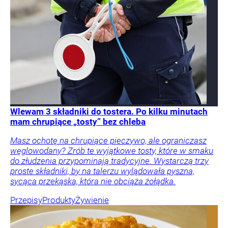
Wlewam 3 składniki do tostera. Po kilku minutach
mam chrupiące „tosty” bez chleba
Masz ochotę na chrupiące pieczywo, ale ograniczasz
węglowodany? Zrób te wyjątkowe tosty, które w smaku
do złudzenia przypominają tradycyjne. Wystarczą trzy
proste składniki, by na talerzu wylądowała pyszna,
sycąca przekąska, która nie obciąża żołądka.
Przepisy
Produkty
Żywienie