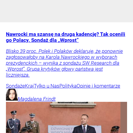
Nawrocki ma szansę na drugą kadencję? Tak ocenili
go Polacy. Sondaż dla „Wprost”
Blisko 39 proc. Polek i Polaków deklaruje, że ponownie
zagłosowałoby na Karola Nawrockiego w wyborach
prezydenckich – wynika z sondażu SW Research dla
„Wprost”. Grupa krytyków głowy państwa jest
liczniejsza.
Sondaże
Kraj
Tylko u Nas
Polityka
Opinie i komentarze
Magdalena
Frindt