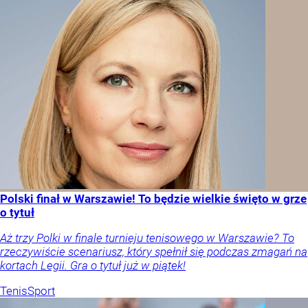
Polski finał w Warszawie! To będzie wielkie święto w grze
o tytuł
Aż trzy Polki w finale turnieju tenisowego w Warszawie? To
rzeczywiście scenariusz, który spełnił się podczas zmagań na
kortach Legii. Gra o tytuł już w piątek!
Tenis
Sport