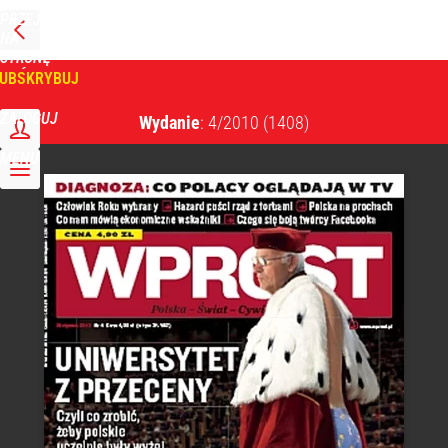
PRZEJDŹ
NA
WPROST
STRONĘ
GŁÓWNĄ
UBSKRYBUJ
Tygodnik Wprost
ZALOGUJ
Wydanie
: 4/2010
(1408)
MENU