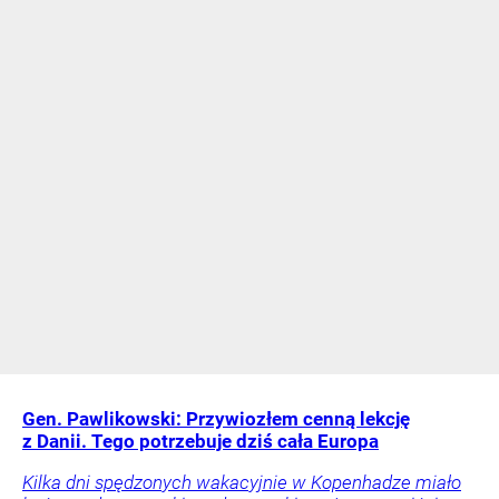
Gen. Pawlikowski: Przywiozłem cenną lekcję
z Danii. Tego potrzebuje dziś cała Europa
Kilka dni spędzonych wakacyjnie w Kopenhadze miało