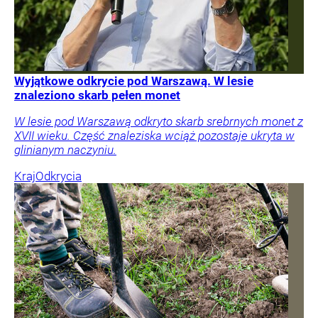
Wyjątkowe odkrycie pod Warszawą. W lesie
znaleziono skarb pełen monet
W lesie pod Warszawą odkryto skarb srebrnych monet z
XVII wieku. Część znaleziska wciąż pozostaje ukryta w
glinianym naczyniu.
Kraj
Odkrycia