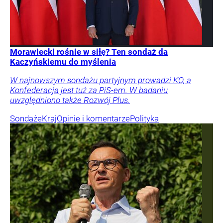
Morawiecki rośnie w siłę? Ten sondaż da
Kaczyńskiemu do myślenia
W najnowszym sondażu partyjnym prowadzi KO, a
Konfederacja jest tuż za PiS-em. W badaniu
uwzględniono także Rozwój Plus.
Sondaże
Kraj
Opinie i komentarze
Polityka