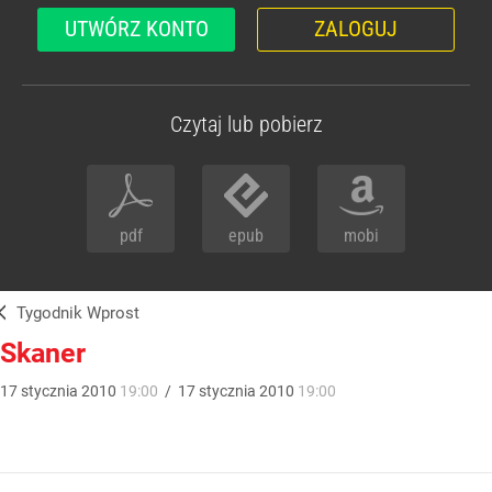
UTWÓRZ KONTO
ZALOGUJ
Czytaj lub pobierz
pdf
epub
mobi
Tygodnik Wprost
Skaner
17
stycznia
2010
19:00
/
17
stycznia
2010
19:00