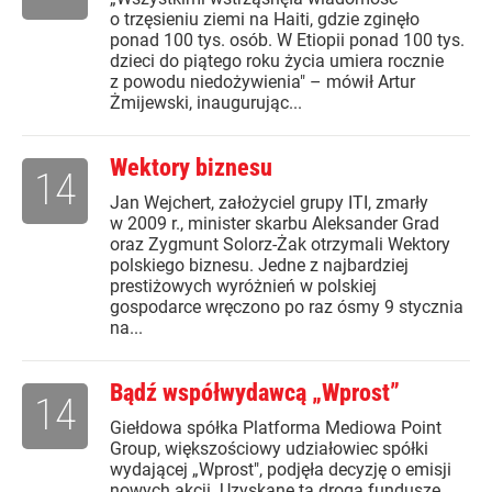
o trzęsieniu ziemi na Haiti, gdzie zginęło
ponad 100 tys. osób. W Etiopii ponad 100 tys.
dzieci do piątego roku życia umiera rocznie
z powodu niedożywienia" – mówił Artur
Żmijewski, inaugurując...
Wektory biznesu
14
Jan Wejchert, założyciel grupy ITI, zmarły
w 2009 r., minister skarbu Aleksander Grad
oraz Zygmunt Solorz-Żak otrzymali Wektory
polskiego biznesu. Jedne z najbardziej
prestiżowych wyróżnień w polskiej
gospodarce wręczono po raz ósmy 9 stycznia
na...
Bądź współwydawcą „Wprost”
14
Giełdowa spółka Platforma Mediowa Point
Group, większościowy udziałowiec spółki
wydającej „Wprost", podjęła decyzję o emisji
nowych akcji. Uzyskane tą drogą fundusze