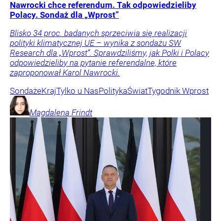
Nawrocki chce referendum. Tak odpowiedzieliby
Polacy. Sondaż dla „Wprost”
Blisko 34 proc. badanych sprzeciwia się realizacji
polityki klimatycznej UE – wynika z sondażu SW
Research dla „Wprost”. Sprawdziliśmy, jak Polki i Polacy
odpowiedzieliby na pytanie referendalne, które
zaproponował Karol Nawrocki.
Sondaże
Kraj
Tylko u Nas
Polityka
Świat
Tygodnik Wprost
Magdalena
Frindt