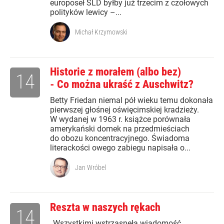
europoseł SLD byłby już trzecim z czołowych
polityków lewicy –...
Michał Krzymowski
Historie z morałem (albo bez)
14
- Co można ukraść z Auschwitz?
Betty Friedan niemal pół wieku temu dokonała
pierwszej głośnej oświęcimskiej kradzieży.
W wydanej w 1963 r. książce porównała
amerykański domek na przedmieściach
do obozu koncentracyjnego. Świadoma
literackości owego zabiegu napisała o...
Jan Wróbel
Reszta w naszych rękach
14
„Wszystkimi wstrząsnęła wiadomość