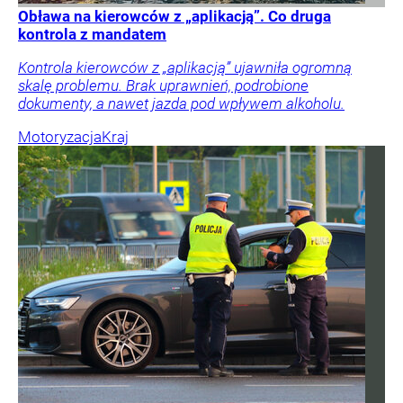
Obława na kierowców z „aplikacją”. Co druga
kontrola z mandatem
Kontrola kierowców z „aplikacją” ujawniła ogromną
skalę problemu. Brak uprawnień, podrobione
dokumenty, a nawet jazda pod wpływem alkoholu.
Motoryzacja
Kraj