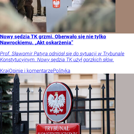
Nowy sędzia TK grzmi. Oberwało się nie tylko
Nawrockiemu. „Akt oskarżenia”
Prof. Sławomir Patyra odniósł się do sytuacji w Trybunale
Konstytucyjnym. Nowy sędzia TK użył gorzkich słów.
Kraj
Opinie i komentarze
Polityka