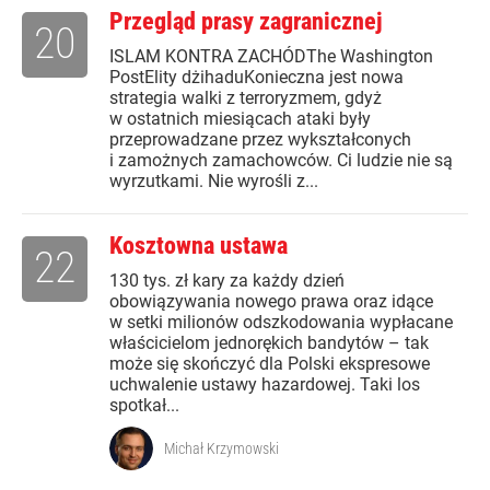
Przegląd prasy zagranicznej
20
ISLAM KONTRA ZACHÓDThe Washington
PostElity dżihaduKonieczna jest nowa
strategia walki z terroryzmem, gdyż
w ostatnich miesiącach ataki były
przeprowadzane przez wykształconych
i zamożnych zamachowców. Ci ludzie nie są
wyrzutkami. Nie wyrośli z...
Kosztowna ustawa
22
130 tys. zł kary za każdy dzień
obowiązywania nowego prawa oraz idące
w setki milionów odszkodowania wypłacane
właścicielom jednorękich bandytów – tak
może się skończyć dla Polski ekspresowe
uchwalenie ustawy hazardowej. Taki los
spotkał...
Michał Krzymowski