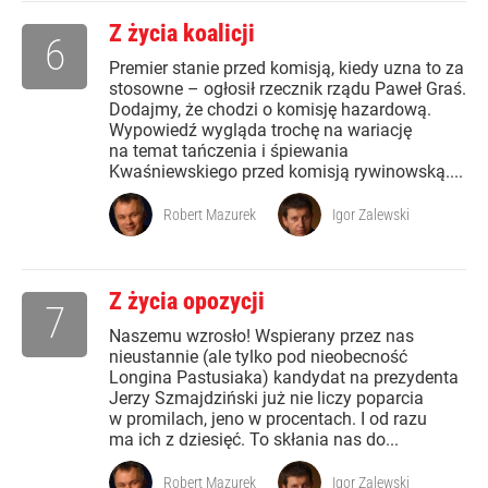
Z życia koalicji
6
Premier stanie przed komisją, kiedy uzna to za
stosowne – ogłosił rzecznik rządu Paweł Graś.
Dodajmy, że chodzi o komisję hazardową.
Wypowiedź wygląda trochę na wariację
na temat tańczenia i śpiewania
Kwaśniewskiego przed komisją rywinowską....
Robert Mazurek
Igor Zalewski
Z życia opozycji
7
Naszemu wzrosło! Wspierany przez nas
nieustannie (ale tylko pod nieobecność
Longina Pastusiaka) kandydat na prezydenta
Jerzy Szmajdziński już nie liczy poparcia
w promilach, jeno w procentach. I od razu
ma ich z dziesięć. To skłania nas do...
Robert Mazurek
Igor Zalewski