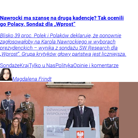
Nawrocki ma szansę na drugą kadencję? Tak ocenili
go Polacy. Sondaż dla „Wprost”
Blisko 39 proc. Polek i Polaków deklaruje, że ponownie
zagłosowałoby na Karola Nawrockiego w wyborach
prezydenckich – wynika z sondażu SW Research dla
„Wprost”. Grupa krytyków głowy państwa jest liczniejsza.
Sondaże
Kraj
Tylko u Nas
Polityka
Opinie i komentarze
Magdalena
Frindt