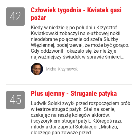
Człowiek tygodnia - Kwiatek gasi
42
pożar
Kiedy w niedzielę po południu Krzysztof
Kwiatkowski zobaczył na służbowej nokii
nieodebrane połączenie od szefa Służby
Więziennej, podejrzewał, że może być gorąco.
Gdy oddzwonił i okazało się, że nie żyje
najważniejszy świadek w sprawie śmierci...
Michał Krzymowski
Plus ujemny - Struganie patyka
45
Ludwik Solski zwykł przed rozpoczęciem prób
w teatrze strugać patyk. Stał na scenie,
czekając na resztę kolegów aktorów,
i scyzorykiem strugał patyk. Któregoś razu
młody aktor zapytał Solskiego: „Mistrzu,
dlaczego pan zawsze przed...