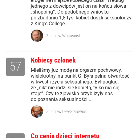
erogenne miejsce kobiecego ciała? Według
jednego z dowcipów jest on na końcu słowa
„shopping”. Do podobnego wniosku
po zbadaniu 1,8 tys. kobiet doszli seksuolodzy
z King’s College...
Zbigniew Wojtasiński
Kobiecy członek
57
Mieliśmy już modę na orgazm pochwowy,
wielokrotny, na punkt G. Była pełna otwartość
w kwestii życia seksualnego. Był pogląd,
że „nikt nie rodzi się kobietą, tylko nią się
staje”. Czy te zjawiska przybliżyły nas
do poznania seksualności...
Zbigniew Lew-Starowicz
Co cenią dzieci internetu