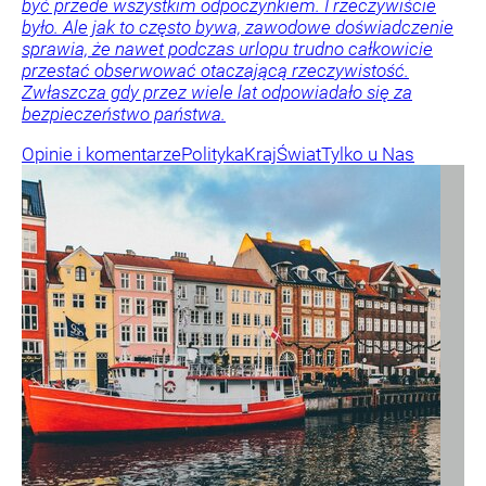
być przede wszystkim odpoczynkiem. I rzeczywiście
było. Ale jak to często bywa, zawodowe doświadczenie
sprawia, że nawet podczas urlopu trudno całkowicie
przestać obserwować otaczającą rzeczywistość.
Zwłaszcza gdy przez wiele lat odpowiadało się za
bezpieczeństwo państwa.
Opinie i komentarze
Polityka
Kraj
Świat
Tylko u Nas