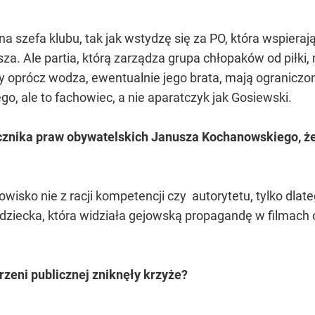
 na szefa klubu, tak jak wstydzę się za PO, która wspiera
a. Ale partia, którą zarządza grupa chłopaków od piłki,
cy oprócz wodza, ewentualnie jego brata, mają ograniczo
o, ale to fachowiec, a nie aparatczyk jak Gosiewski.
cznika praw obywatelskich Janusza Kochanowskiego, że „
isko nie z racji kompetencji czy autorytetu, tylko dlate
dziecka, która widziała gejowską propagandę w filmach o
trzeni publicznej zniknęły krzyże?