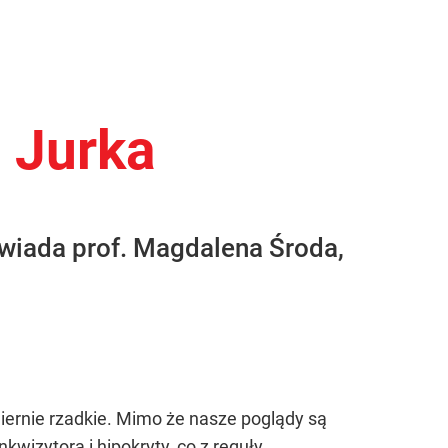
 Jurka
wiada prof. Magdalena Środa,
zmiernie rzadkie. Mimo że nasze poglądy są
kwizytora i hipokryty, co z reguły