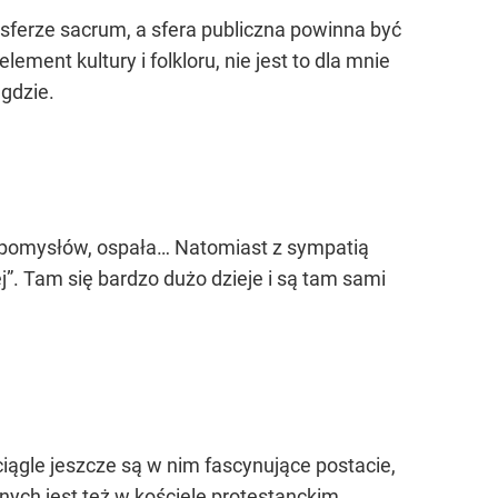
sferze sacrum, a sfera publiczna powinna być
ement kultury i folkloru, nie jest to dla mnie
gdzie.
ez pomysłów, ospała… Natomiast z sympatią
”. Tam się bardzo dużo dzieje i są tam sami
ciągle jeszcze są w nim fascynujące postacie,
nych jest też w kościele protestanckim,