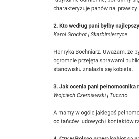
charakteryzuje panów na prawicy. 
2. Kto według pani byłby najlep
Karol Grochot | Skarbimierzyce
Henryka Bochniarz. Uważam, że był
ogromnie przejęta sprawami public
stanowisku znalazła się kobieta.
3. Jak ocenia pani pełnomocnika 
Wojciech Czerniawski | Tuczno
A mamy w ogóle jakiegoś pełnomoc
od tańców ludowych i kontaktów rząd
4. Czy w Polsce prawa kobiet są 