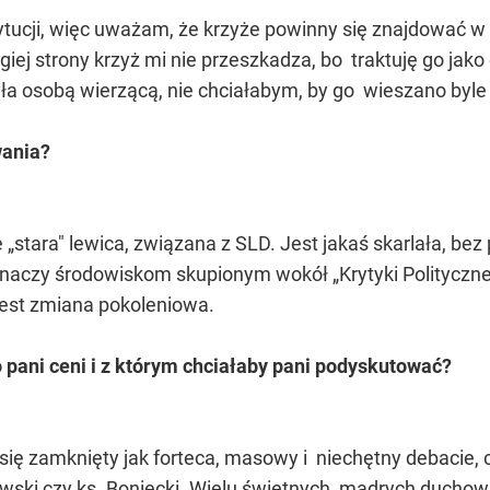
ucji, więc uważam, że krzyże powinny się znajdować w 
iej strony krzyż mi nie przeszkadza, bo traktuję go jako el
ła osobą wierzącą, nie chciałabym, by go wieszano byle 
wania?
e „stara" lewica, związana z SLD. Jest jakaś skarlała, b
znaczy środowiskom skupionym wokół „Krytyki Politycznej
 jest zmiana pokoleniowa.
o pani ceni i z którym chciałaby pani podyskutować?
się zamknięty jak forteca, masowy i niechętny debacie, 
owski czy ks. Boniecki. Wielu świetnych, mądrych duchow