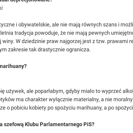
ki
tyczne i obywatelskie, ale nie mają równych szans i moż
letnia tradycja powoduje, że nie mają pewnych umiejętnoś
 winy. W dziedzinie praw najgorzej jest z tzw. prawami
ym zakresie tak drastycznie ogranicza.
 marihuany?
bię używek, ale poparłabym, gdyby miało to wyprzeć alk
tyków ma charakter wyłącznie materialny, a nie moralny
ze o pobiciu kobiety po spożyciu marihuany, a po spożyci
tała szefową Klubu Parlamentarnego PiS?