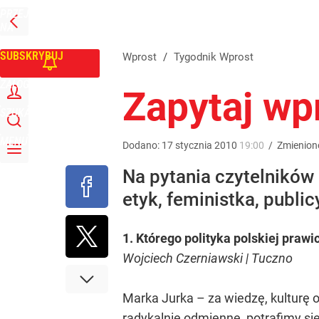
PRZEJDŹ
Udostępnij
1
Skomentuj
NA
WPROST
STRONĘ
GŁÓWNĄ
SUBSKRYBUJ
Wprost
/
Tygodnik Wprost
ZALOGUJ
Zapytaj wp
SZUKAJ
MENU
Dodano:
17
stycznia
2010
19:00
/
Zmienion
Na pytania czytelników
etyk, feministka, public
1. Którego polityka polskiej prawi
Wojciech Czerniawski | Tuczno
Marka Jurka – za wiedzę, kulturę o
radykalnie odmienne, potrafimy się