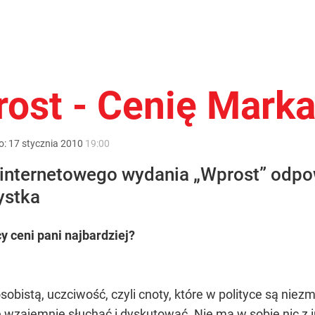
rost - Cenię Marka
o:
17
stycznia
2010
19:00
 internetowego wydania „Wprost” odpo
ystka
cy ceni pani najbardziej?
sobistą, uczciwość, czyli cnoty, które w polityce są nie
 wzajemnie słuchać i dyskutować. Nie ma w sobie nic z in