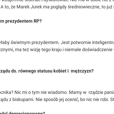
A to, że Marek Jurek ma poglądy średniowieczne, to już
szym prezydentem RP?
aby świetnym prezydentem. Jest potwornie inteligentna,
znymi, ma też wizję tego kraju i niemałe doświadczenie
rządu ds. równego statusu kobiet i mężczyzn?
nika? Nic mi o tym nie wiadomo. Mamy w rządzie panią R
u z biskupami. Nie sposób jej ocenić, bo nic nie robi. St
nadal deprecjonowane?