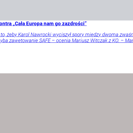
ontra „Cała Europa nam go zazdrości”
a to, żeby Karol Nawrocki wyciszył spory między dwoma zwaś
 chyba zawetowanie SAFE – ocenia Mariusz Witczak z KO. – M