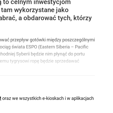
ają to celnym inwestycjom
 tam wykorzystane jako
brać, a obdarować tych, którzy
rolować przepływ gotówki między poszczególnymi
ciąg świata ESPO (Eastern Siberia – Pacific
odniej Syberii będzie nim płynąć do portu
kiemu tygrysowi ropę będzie sprzedawać
M
oraz we wszystkich e-kioskach i w aplikacjach