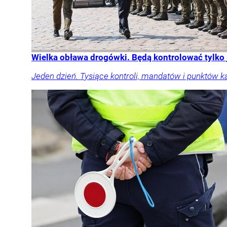
Wielka obława drogówki. Będą kontrolować tylko
Jeden dzień. Tysiące kontroli, mandatów i punktów k