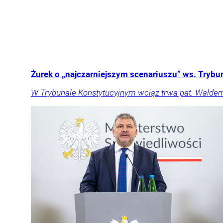
Żurek o „najczarniejszym scenariuszu” ws. Trybu
W Trybunale Konstytucyjnym wciąż trwa pat. Waldema