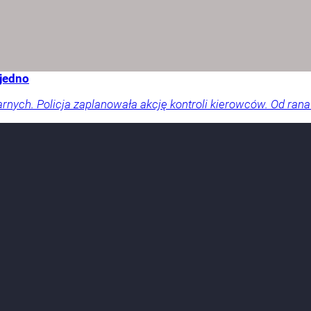
 jedno
arnych. Policja zaplanowała akcję kontroli kierowców. Od rana