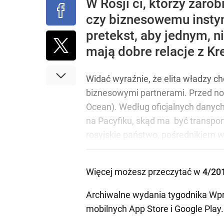
W Rosji ci, którzy zaro
czy biznesowemu insty
pretekst, aby jednym, 
mają dobre relacje z K
Widać wyraźnie, że elita władzy c
biznesowymi partnerami. Przed now
Ocean). Według oficjalnych danych
na Pacyfiku, skąd ma być transpo
rosyjskie państwo, pośrednikiem w
Więcej możesz przeczytać w
4/20
Archiwalne wydania tygodnika Wpr
mobilnych
App Store
i
Google Play
.