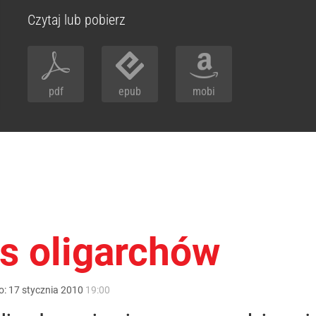
Czytaj lub pobierz
pdf
epub
mobi
ys oligarchów
o:
17
stycznia
2010
19:00