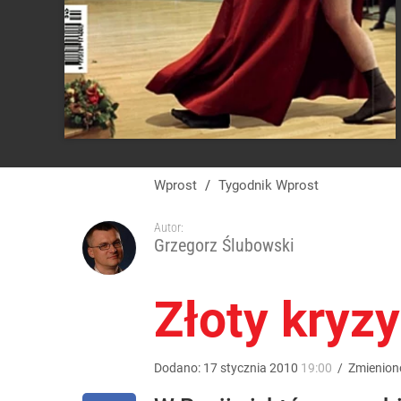
Wprost
/
Tygodnik Wprost
Autor:
Grzegorz Ślubowski
Złoty kryz
Dodano:
17
stycznia
2010
19:00
/
Zmienion