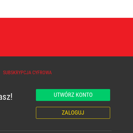
SUBSKRYPCJA CYFROWA
UTWÓRZ KONTO
asz!
ZALOGUJ