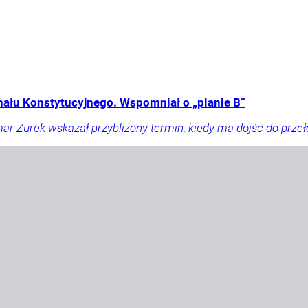
nału Konstytucyjnego. Wspomniał o „planie B”
r Żurek wskazał przybliżony termin, kiedy ma dojść do prze