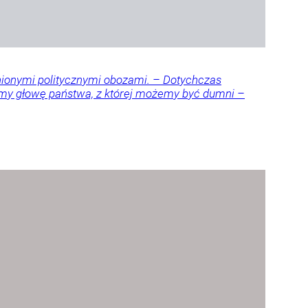
nionymi politycznymi obozami. – Dotychczas
amy głowę państwa, z której możemy być dumni –