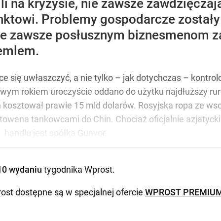
bili na kryzysie, nie zawsze zawdzięcz
nktowi. Problemy gospodarcze zostały
nie zawsze posłusznym biznesmenom za
remlem.
hce się uwłaszczyć, a nie tylko – jak dotychczas – kont
ym rokiem uroczyście oddano do użytku najdłuższy ruro
 kosztował prawie 15 mld dolarów. Rosyjska ropa ze wsch
rtowana tankowcami do Chin. Chociaż oficjalnie azjatyc
 handlu jest spółka Gunvor.
10 wydaniu
tygodnika Wprost
.
ost dostępne są w specjalnej ofercie
WPROST PREMIU