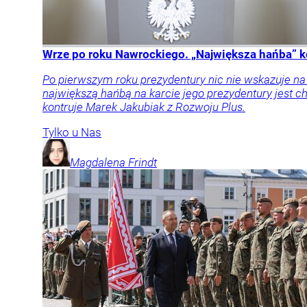
Wrze po roku Nawrockiego. „Największa hańba” k
Po pierwszym roku prezydentury nic nie wskazuje n
największą hańbą na karcie jego prezydentury jest
kontruje Marek Jakubiak z Rozwoju Plus.
Tylko u Nas
Magdalena
Frindt