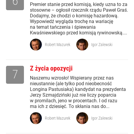
6
Premier stanie przed komisją, kiedy uzna to za
stosowne – ogłosił rzecznik rządu Paweł Graś.
Dodajmy, że chodzi o komisję hazardową.
Wypowiedź wygląda trochę na wariację
na temat tańczenia i śpiewania
Kwaśniewskiego przed komisją rywinowską....
Robert Mazurek
Igor Zalewski
Z życia opozycji
7
Naszemu wzrosło! Wspierany przez nas
nieustannie (ale tylko pod nieobecność
Longina Pastusiaka) kandydat na prezydenta
Jerzy Szmajdziński już nie liczy poparcia
w promilach, jeno w procentach. I od razu
ma ich z dziesięć. To skłania nas do...
Robert Mazurek
Igor Zalewski