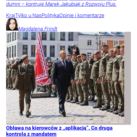
dumni – kontruje Marek Jakubiak z Rozwoju Plus.
Kraj
Tylko u Nas
Polityka
Opinie i komentarze
Magdalena
Frindt
Obława na kierowców z „aplikacją”. Co druga
kontrola z mandatem