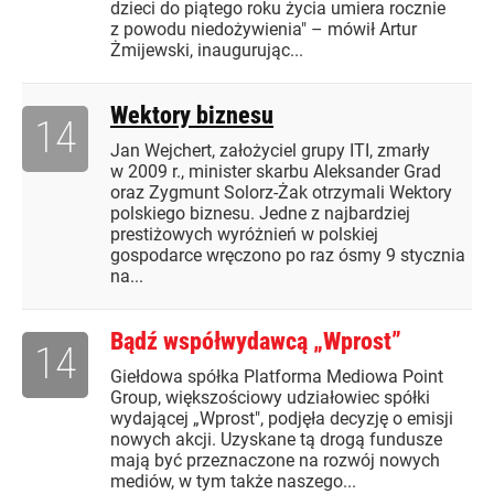
dzieci do piątego roku życia umiera rocznie
z powodu niedożywienia" – mówił Artur
Żmijewski, inaugurując...
Wektory biznesu
14
Jan Wejchert, założyciel grupy ITI, zmarły
w 2009 r., minister skarbu Aleksander Grad
oraz Zygmunt Solorz-Żak otrzymali Wektory
polskiego biznesu. Jedne z najbardziej
prestiżowych wyróżnień w polskiej
gospodarce wręczono po raz ósmy 9 stycznia
na...
Bądź współwydawcą „Wprost”
14
Giełdowa spółka Platforma Mediowa Point
Group, większościowy udziałowiec spółki
wydającej „Wprost", podjęła decyzję o emisji
nowych akcji. Uzyskane tą drogą fundusze
mają być przeznaczone na rozwój nowych
mediów, w tym także naszego...