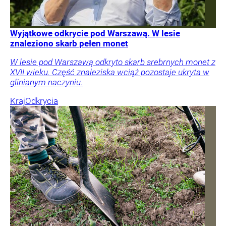
Wyjątkowe odkrycie pod Warszawą. W lesie
znaleziono skarb pełen monet
W lesie pod Warszawą odkryto skarb srebrnych monet z
XVII wieku. Część znaleziska wciąż pozostaje ukryta w
glinianym naczyniu.
Kraj
Odkrycia