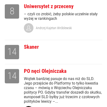
Uniwersytet z przeceny
8
– czyli co zrobić, żeby polskie uczelnie stały
wyżej w rankingach
Andrzej Kajetan Wróblewski
Skaner
14
PO nęci Olejniczaka
14
Wojtek bardziej pasuje do nas niż do SLD.
Jego przejście do Platformy to tylko kwestia
czasu – mówią o Wojciechu Olejniczaku
politycy PO. Gdyby transfer doszedł do skutku,
europoseł SLD byłby już trzecim z czołowych
polityków lewicy –...