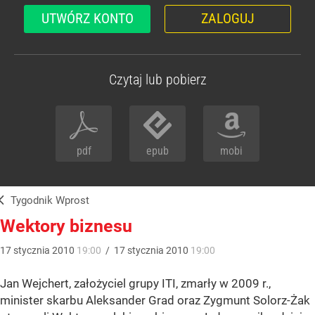
UTWÓRZ KONTO
ZALOGUJ
Czytaj lub pobierz
pdf
epub
mobi
Tygodnik Wprost
Wektory biznesu
17
stycznia
2010
19:00
/
17
stycznia
2010
19:00
Jan Wejchert, założyciel grupy ITI, zmarły w 2009 r.,
minister skarbu Aleksander Grad oraz Zygmunt Solorz-Żak