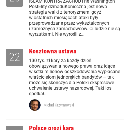
ISLAM KONTRA ZACHÓDThe Washington
PostElity dżihaduKonieczna jest nowa
strategia walki z terroryzmem, gdyż
w ostatnich miesiącach ataki były
przeprowadzane przez wykształconych
i zamożnych zamachowców. Ci ludzie nie są
wyrzutkami. Nie wyrośli z...
Kosztowna ustawa
22
130 tys. zł kary za każdy dzień
obowiązywania nowego prawa oraz idące
w setki milionów odszkodowania wypłacane
właścicielom jednorękich bandytów – tak
może się skończyć dla Polski ekspresowe
uchwalenie ustawy hazardowej. Taki los
spotkał...
Michał Krzymowski
Polsce grozi kara