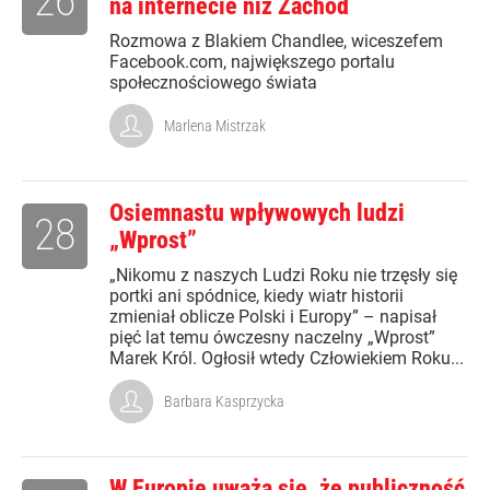
26
na internecie niż Zachód
Rozmowa z Blakiem Chandlee, wiceszefem
Facebook.com, największego portalu
społecznościowego świata
Marlena Mistrzak
Osiemnastu wpływowych ludzi
28
„Wprost”
„Nikomu z naszych Ludzi Roku nie trzęsły się
portki ani spódnice, kiedy wiatr historii
zmieniał oblicze Polski i Europy” – napisał
pięć lat temu ówczesny naczelny „Wprost”
Marek Król. Ogłosił wtedy Człowiekiem Roku...
Barbara Kasprzycka
W Europie uważa się, że publiczność