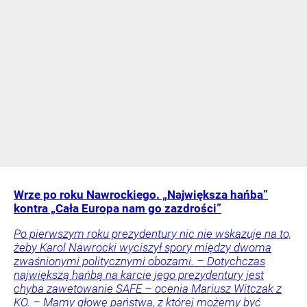
Wrze po roku Nawrockiego. „Największa hańba”
kontra „Cała Europa nam go zazdrości”
Po pierwszym roku prezydentury nic nie wskazuje na to,
żeby Karol Nawrocki wyciszył spory między dwoma
zwaśnionymi politycznymi obozami. – Dotychczas
największą hańbą na karcie jego prezydentury jest
chyba zawetowanie SAFE – ocenia Mariusz Witczak z
KO. – Mamy głowę państwa, z której możemy być