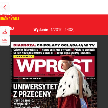
PRZEJDŹ
NA
WPROST
STRONĘ
GŁÓWNĄ
UBSKRYBUJ
Tygodnik Wprost
ZALOGUJ
Wydanie
: 4/2010
(1408)
MENU