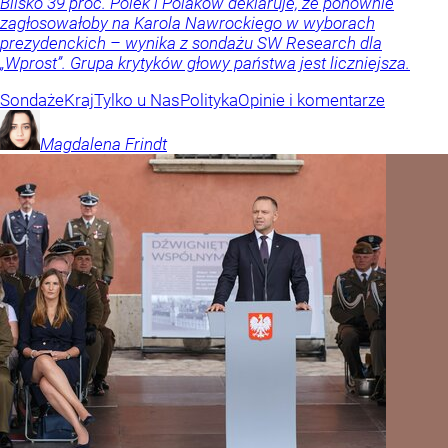
Blisko 39 proc. Polek i Polaków deklaruje, że ponownie
zagłosowałoby na Karola Nawrockiego w wyborach
prezydenckich – wynika z sondażu SW Research dla
„Wprost”. Grupa krytyków głowy państwa jest liczniejsza.
Sondaże
Kraj
Tylko u Nas
Polityka
Opinie i komentarze
Magdalena
Frindt