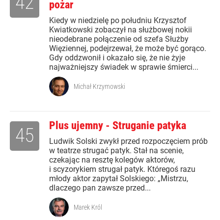
42
pożar
Kiedy w niedzielę po południu Krzysztof
Kwiatkowski zobaczył na służbowej nokii
nieodebrane połączenie od szefa Służby
Więziennej, podejrzewał, że może być gorąco.
Gdy oddzwonił i okazało się, że nie żyje
najważniejszy świadek w sprawie śmierci...
Michał Krzymowski
Plus ujemny - Struganie patyka
45
Ludwik Solski zwykł przed rozpoczęciem prób
w teatrze strugać patyk. Stał na scenie,
czekając na resztę kolegów aktorów,
i scyzorykiem strugał patyk. Któregoś razu
młody aktor zapytał Solskiego: „Mistrzu,
dlaczego pan zawsze przed...
Marek Król