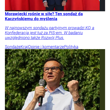
Morawiecki rośnie w siłę? Ten sondaż da
Kaczyńskiemu do myślenia
W najnowszym sondażu partyjnym prowadzi KO, a
Konfederacja jest tuż za PiS-em. W badaniu
uwzględniono także Rozwój Plus.
Sondaże
Kraj
Opinie i komentarze
Polityka