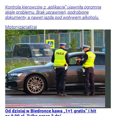
Kontrola kierowców z „aplikacją” ujawniła ogromną
skalę problemu. Brak uprawnień, podrobione
dokumenty, a nawet jazda pod wpływem alkoholu.
Motoryzacja
Kraj
Od dzisiaj w Biedronce kawa „1+1 gratis” i hit