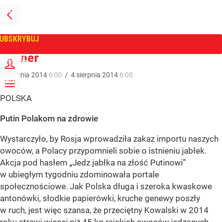
PRZEJDŹ
NA
WPROST
STRONĘ
GŁÓWNĄ
UBSKRYBUJ
Tygodnik Wprost
Skaner
ZALOGUJ
4
sierpnia
2014
6:00
/
4
sierpnia
2014
6:00
MENU
POLSKA
Putin Polakom na zdrowie
Wystarczyło, by Rosja wprowadziła zakaz importu naszych
owoców, a Polacy przypomnieli sobie o istnieniu jabłek.
Akcja pod hasłem „Jedz jabłka na złość Putinowi”
w ubiegłym tygodniu zdominowała portale
społecznościowe. Jak Polska długa i szeroka kwaskowe
antonówki, słodkie papierówki, kruche genewy poszły
w ruch, jest więc szansa, że przeciętny Kowalski w 2014