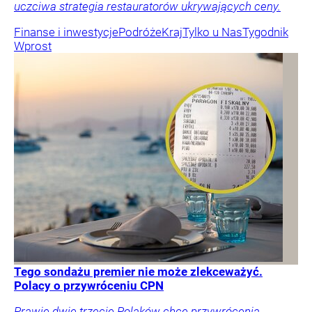
uczciwa strategia restauratorów ukrywających ceny.
Finanse i inwestycje
Podróże
Kraj
Tylko u Nas
Tygodnik
Wprost
Tego sondażu premier nie może zlekceważyć.
Polacy o przywróceniu CPN
Prawie dwie trzecie Polaków chce przywrócenia