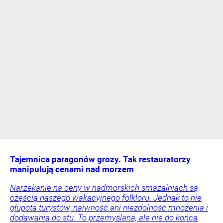
Tajemnica paragonów grozy. Tak restauratorzy
manipulują cenami nad morzem
Narzekanie na ceny w nadmorskich smażalniach są
częścią naszego wakacyjnego folkloru. Jednak to nie
głupota turystów, naiwność ani niezdolność mnożenia i
dodawania do stu. To przemyślana, ale nie do końca