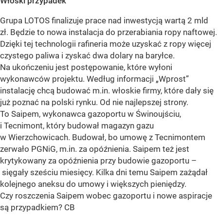
Włoski przypadek
Grupa LOTOS finalizuje prace nad inwestycją wartą 2 mld
zł. Będzie to nowa instalacja do przerabiania ropy naftowej.
Dzięki tej technologii rafineria może uzyskać z ropy więcej
czystego paliwa i zyskać dwa dolary na baryłce.
Na ukończeniu jest postępowanie, które wyłoni
wykonawców projektu. Według informacji „Wprost”
instalację chcą budować m.in. włoskie firmy, które dały się
już poznać na polski rynku. Od nie najlepszej strony.
To Saipem, wykonawca gazoportu w Świnoujściu,
i Tecnimont, który budował magazyn gazu
w Wierzchowicach. Budował, bo umowę z Tecnimontem
zerwało PGNiG, m.in. za opóźnienia. Saipem też jest
krytykowany za opóźnienia przy budowie gazoportu –
sięgały sześciu miesięcy. Kilka dni temu Saipem zażądał
kolejnego aneksu do umowy i większych pieniędzy.
Czy roszczenia Saipem wobec gazoportu i nowe aspiracje
są przypadkiem? CB