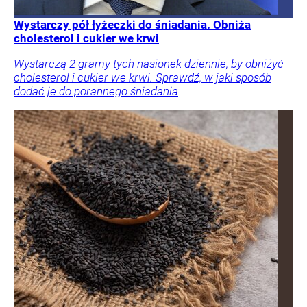
Wystarczy pół łyżeczki do śniadania. Obniża
cholesterol i cukier we krwi
Wystarczą 2 gramy tych nasionek dziennie, by obniżyć
cholesterol i cukier we krwi. Sprawdź, w jaki sposób
dodać je do porannego śniadania