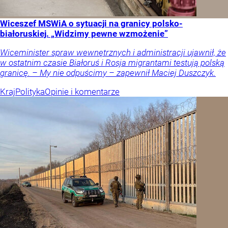
Wiceszef MSWiA o sytuacji na granicy polsko-
białoruskiej. „Widzimy pewne wzmożenie”
Wiceminister spraw wewnętrznych i administracji ujawnił, że
w ostatnim czasie Białoruś i Rosja migrantami testują polską
granicę. – My nie odpuścimy – zapewnił Maciej Duszczyk.
Kraj
Polityka
Opinie i komentarze