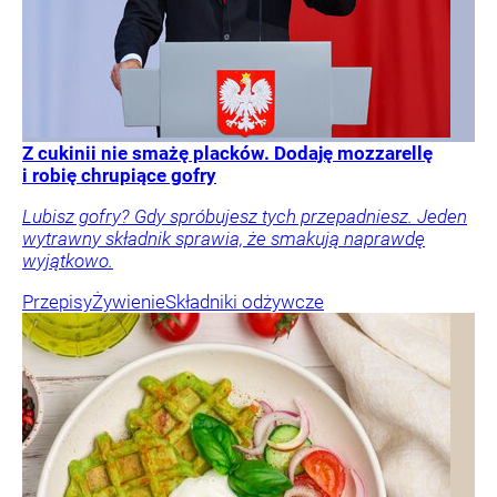
Z cukinii nie smażę placków. Dodaję mozzarellę
i robię chrupiące gofry
Lubisz gofry? Gdy spróbujesz tych przepadniesz. Jeden
wytrawny składnik sprawia, że smakują naprawdę
wyjątkowo.
Przepisy
Żywienie
Składniki odżywcze