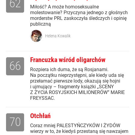
62
Miłość? A może homoseksualne
molestowanie? Przyczyna jednego z głośnych
morderstw PRL zaskoczyła śledczych i opinię
publiczną
Helena Kowalik
Francuzka wśród oligarchów
66
Rozpiera ich duma, że są Rosjanami.
Na początku nieprzystępni, ale kiedy uda się
przełamać pierwsze lody, okazują się hojni
i ujmujący – fragmenty książki „SCENY
Z ŻYCIA ROSYJSKICH MILIONERÓW” MARIE
FREYSSAC.
Otchłań
70
Coraz mniej PALESTYŃCZYKÓW I ŻYDÓW
wierzy w to, że kiedyś przestaną się nawzajem