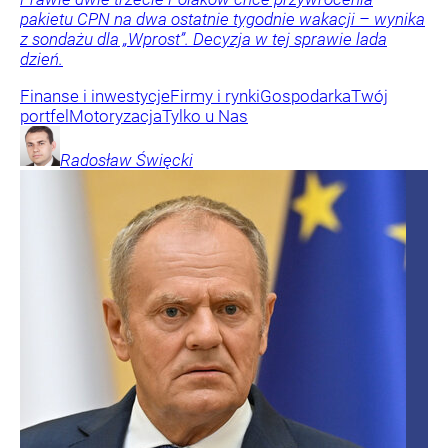
pakietu CPN na dwa ostatnie tygodnie wakacji – wynika
z sondażu dla „Wprost”. Decyzja w tej sprawie lada
dzień.
Finanse i inwestycje
Firmy i rynki
Gospodarka
Twój
portfel
Motoryzacja
Tylko u Nas
Radosław
Święcki