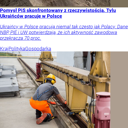
Pomysł PiS skonfrontowany z rzeczywistością. Tylu
Ukraińców pracuje w Polsce
Ukraińcy w Polsce pracują niemal tak często jak Polacy. Dane
NBP, PIE i UW potwierdzają, że ich aktywność zawodowa
przekracza 70 proc.
Kraj
Polityka
Gospodarka