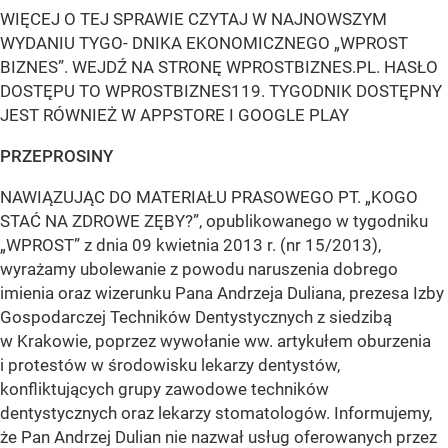
WIĘCEJ O TEJ SPRAWIE CZYTAJ W NAJNOWSZYM
WYDANIU TYGO- DNIKA EKONOMICZNEGO „WPROST
BIZNES”. WEJDŹ NA STRONĘ WPROSTBIZNES.PL. HASŁO
DOSTĘPU TO WPROSTBIZNES119. TYGODNIK DOSTĘPNY
JEST RÓWNIEŻ W APPSTORE I GOOGLE PLAY
PRZEPROSINY
NAWIĄZUJĄC DO MATERIAŁU PRASOWEGO PT. „KOGO
STAĆ NA ZDROWE ZĘBY?”, opublikowanego w tygodniku
„WPROST” z dnia 09 kwietnia 2013 r. (nr 15/2013),
wyrażamy ubolewanie z powodu naruszenia dobrego
imienia oraz wizerunku Pana Andrzeja Duliana, prezesa Izby
Gospodarczej Techników Dentystycznych z siedzibą
w Krakowie, poprzez wywołanie ww. artykułem oburzenia
i protestów w środowisku lekarzy dentystów,
konfliktujących grupy zawodowe techników
dentystycznych oraz lekarzy stomatologów. Informujemy,
że Pan Andrzej Dulian nie nazwał usług oferowanych przez