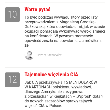
Warto pytać
10
To było podczas wywiadu, który przed laty
przeprowadzałem z Magdaleną Grodzką-
Gużkowską, która opowiadała mi, jak w czasie
okupacji pomagała wykonywać wyroki śmierci
na konfidentach. W pewnym momencie
opowieść zeszła na powstanie. Ja mówiłem,
że...
Cezary Łazarewicz
Tajemnice więzienia CIA
12
Jak CIA przekazywała 15 MLN DOLARÓW
W KARTONACH polskiemu wywiadowi,
dlaczego Amerykanie zrezygnowali
z przesłuchań w Kiejkutach – „Wprost” dotarł
do nowych szczegółów sprawy tajnych
więzień CIA w Polsce.