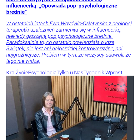
influencerką. „Opowiada pop-psychologiczne
brednie”
W ostatnich latach Ewa Woydyłło-Osiatyńska z cenionej
terapeutki uzależnień zamieniła się w influencerkę,
niekiedy głoszącą pop-psychologiczne brednie.
Paradoksalnie to, co ostatnio powiedziała o Idze
Świątek, nie jest ani najbardziej kontrowersyjne, ani
najgroźniejsze. Problem w tym, że wszyscy udawali, że
tego nie widzą.
Kraj
Życie
Psychologia
Tylko u Nas
Tygodnik Wprost