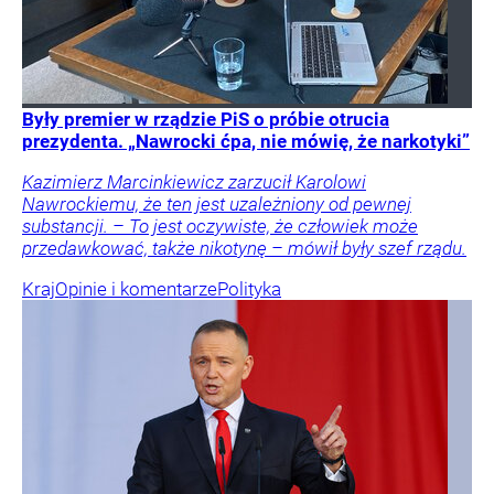
Były premier w rządzie PiS o próbie otrucia
prezydenta. „Nawrocki ćpa, nie mówię, że narkotyki”
Kazimierz Marcinkiewicz zarzucił Karolowi
Nawrockiemu, że ten jest uzależniony od pewnej
substancji. – To jest oczywiste, że człowiek może
przedawkować, także nikotynę – mówił były szef rządu.
Kraj
Opinie i komentarze
Polityka