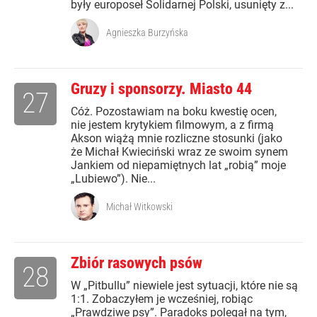
były europoseł Solidarnej Polski, usunięty z...
Agnieszka Burzyńska
Gruzy i sponsorzy. Miasto 44
27
Cóż. Pozostawiam na boku kwestię ocen,
nie jestem krytykiem filmowym, a z firmą
Akson wiążą mnie rozliczne stosunki (jako
że Michał Kwieciński wraz ze swoim synem
Jankiem od niepamiętnych lat „robią” moje
„Lubiewo”). Nie...
Michał Witkowski
Zbiór rasowych psów
28
W „Pitbullu” niewiele jest sytuacji, które nie są
1:1. Zobaczyłem je wcześniej, robiąc
„Prawdziwe psy”. Paradoks polegał na tym,