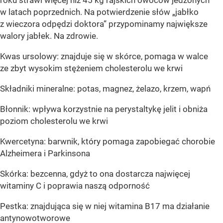
roku strawi więcej niż 45 kg rajskich owoców jedzonych
w latach poprzednich. Na potwierdzenie słów „jabłko
z wieczora odpędzi doktora” przypominamy największe
walory jabłek. Na zdrowie.
Kwas ursolowy: znajduje się w skórce, pomaga w walce
ze zbyt wysokim stężeniem cholesterolu we krwi
Składniki mineralne: potas, magnez, żelazo, krzem, wapń
Błonnik: wpływa korzystnie na perystaltykę jelit i obniża
poziom cholesterolu we krwi
Kwercetyna: barwnik, który pomaga zapobiegać chorobie
Alzheimera i Parkinsona
Skórka: bezcenna, gdyż to ona dostarcza najwięcej
witaminy C i poprawia naszą odporność
Pestka: znajdująca się w niej witamina B17 ma działanie
antynowotworowe