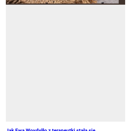
Jak Ewa Woydyłło z terapeutki stała się