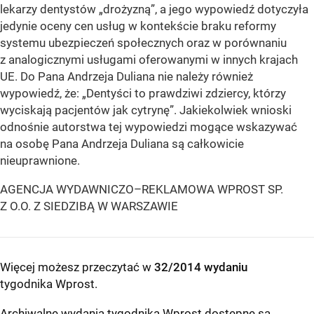
lekarzy dentystów „drożyzną”, a jego wypowiedź dotyczyła
jedynie oceny cen usług w kontekście braku reformy
systemu ubezpieczeń społecznych oraz w porównaniu
z analogicznymi usługami oferowanymi w innych krajach
UE. Do Pana Andrzeja Duliana nie należy również
wypowiedź, że: „Dentyści to prawdziwi zdziercy, którzy
wyciskają pacjentów jak cytrynę”. Jakiekolwiek wnioski
odnośnie autorstwa tej wypowiedzi mogące wskazywać
na osobę Pana Andrzeja Duliana są całkowicie
nieuprawnione.
AGENCJA WYDAWNICZO–REKLAMOWA WPROST SP.
Z O.O. Z SIEDZIBĄ W WARSZAWIE
Więcej możesz przeczytać w
32/2014 wydaniu
tygodnika Wprost
.
Archiwalne wydania tygodnika Wprost dostępne są