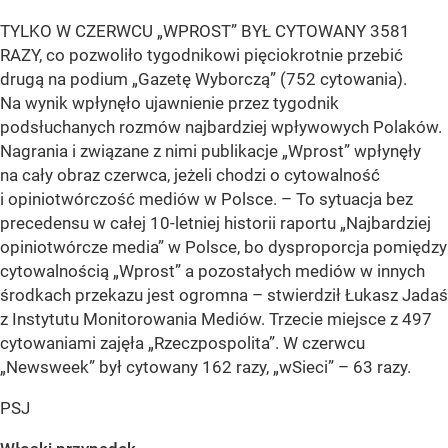
TYLKO W CZERWCU „WPROST” BYŁ CYTOWANY 3581
RAZY, co pozwoliło tygodnikowi pięciokrotnie przebić
drugą na podium „Gazetę Wyborczą” (752 cytowania).
Na wynik wpłynęło ujawnienie przez tygodnik
podsłuchanych rozmów najbardziej wpływowych Polaków.
Nagrania i związane z nimi publikacje „Wprost” wpłynęły
na cały obraz czerwca, jeżeli chodzi o cytowalność
i opiniotwórczość mediów w Polsce. – To sytuacja bez
precedensu w całej 10-letniej historii raportu „Najbardziej
opiniotwórcze media” w Polsce, bo dysproporcja pomiędzy
cytowalnością „Wprost” a pozostałych mediów w innych
środkach przekazu jest ogromna – stwierdził Łukasz Jadaś
z Instytutu Monitorowania Mediów. Trzecie miejsce z 497
cytowaniami zajęła „Rzeczpospolita”. W czerwcu
„Newsweek” był cytowany 162 razy, „wSieci” – 63 razy.
PSJ