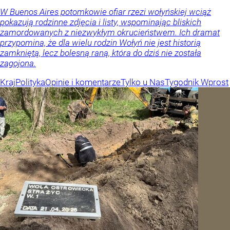
W Buenos Aires potomkowie ofiar rzezi wołyńskiej wciąż
pokazują rodzinne zdjęcia i listy, wspominając bliskich
zamordowanych z niezwykłym okrucieństwem. Ich dramat
przypomina, że dla wielu rodzin Wołyń nie jest historią
zamkniętą, lecz bolesną raną, która do dziś nie została
zagojona.
Kraj
Polityka
Opinie i komentarze
Tylko u Nas
Tygodnik Wprost