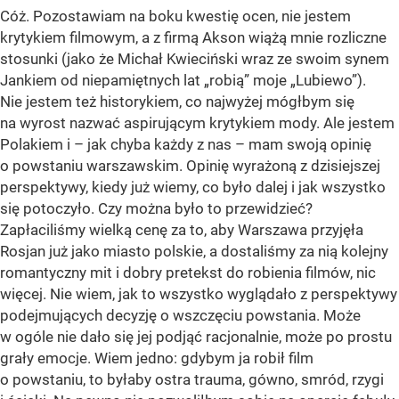
Cóż. Pozostawiam na boku kwestię ocen, nie jestem
krytykiem filmowym, a z firmą Akson wiążą mnie rozliczne
stosunki (jako że Michał Kwieciński wraz ze swoim synem
Jankiem od niepamiętnych lat „robią” moje „Lubiewo”).
Nie jestem też historykiem, co najwyżej mógłbym się
na wyrost nazwać aspirującym krytykiem mody. Ale jestem
Polakiem i – jak chyba każdy z nas – mam swoją opinię
o powstaniu warszawskim. Opinię wyrażoną z dzisiejszej
perspektywy, kiedy już wiemy, co było dalej i jak wszystko
się potoczyło. Czy można było to przewidzieć?
Zapłaciliśmy wielką cenę za to, aby Warszawa przyjęła
Rosjan już jako miasto polskie, a dostaliśmy za nią kolejny
romantyczny mit i dobry pretekst do robienia filmów, nic
więcej. Nie wiem, jak to wszystko wyglądało z perspektywy
podejmujących decyzję o wszczęciu powstania. Może
w ogóle nie dało się jej podjąć racjonalnie, może po prostu
grały emocje. Wiem jedno: gdybym ja robił film
o powstaniu, to byłaby ostra trauma, gówno, smród, rzygi