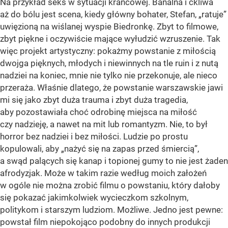
Na przykład seks w sytuacji krańcowej. Banalna i ckliwa
aż do bólu jest scena, kiedy główny bohater, Stefan, „ratuje”
uwięzioną na wiślanej wyspie Biedronkę. Zbyt to filmowe,
zbyt piękne i oczywiście mające wyłudzić wzruszenie. Tak
więc projekt artystyczny: pokażmy powstanie z miłością
dwojga pięknych, młodych i niewinnych na tle ruin i z nutą
nadziei na koniec, mnie nie tylko nie przekonuje, ale nieco
przeraża. Właśnie dlatego, że powstanie warszawskie jawi
mi się jako zbyt duża trauma i zbyt duża tragedia,
aby pozostawiała choć odrobinę miejsca na miłość
czy nadzieję, a nawet na mit lub romantyzm. Nie, to był
horror bez nadziei i bez miłości. Ludzie po prostu
kopulowali, aby „nażyć się na zapas przed śmiercią”,
a swąd palących się kanap i topionej gumy to nie jest żaden
afrodyzjak. Może w takim razie według moich założeń
w ogóle nie można zrobić filmu o powstaniu, który dałoby
się pokazać jakimkolwiek wycieczkom szkolnym,
politykom i starszym ludziom. Możliwe. Jedno jest pewne:
powstał film niepokojąco podobny do innych produkcji