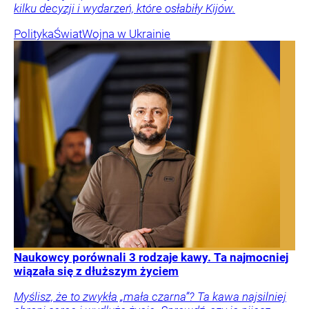
kilku decyzji i wydarzeń, które osłabiły Kijów.
Polityka
Świat
Wojna w Ukrainie
Naukowcy porównali 3 rodzaje kawy. Ta najmocniej
wiązała się z dłuższym życiem
Myślisz, że to zwykła „mała czarna”? Ta kawa najsilniej