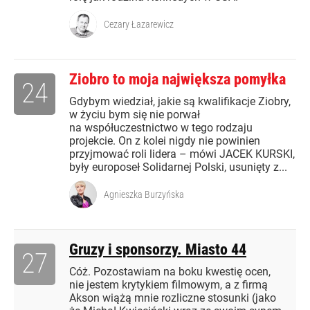
Cezary Łazarewicz
Ziobro to moja największa pomyłka
24
Gdybym wiedział, jakie są kwalifikacje Ziobry,
w życiu bym się nie porwał
na współuczestnictwo w tego rodzaju
projekcie. On z kolei nigdy nie powinien
przyjmować roli lidera – mówi JACEK KURSKI,
były europoseł Solidarnej Polski, usunięty z...
Agnieszka Burzyńska
Gruzy i sponsorzy. Miasto 44
27
Cóż. Pozostawiam na boku kwestię ocen,
nie jestem krytykiem filmowym, a z firmą
Akson wiążą mnie rozliczne stosunki (jako