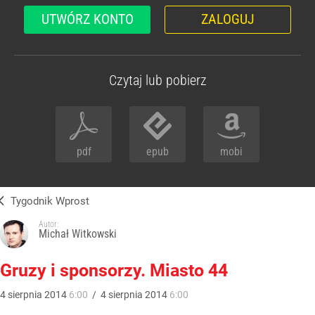
UTWÓRZ KONTO
ZALOGUJ
Czytaj lub pobierz
pdf
epub
mobi
Tygodnik Wprost
Autor:
Michał Witkowski
Gruzy i sponsorzy. Miasto 44
4
sierpnia
2014
6:00
/
4
sierpnia
2014
6:00