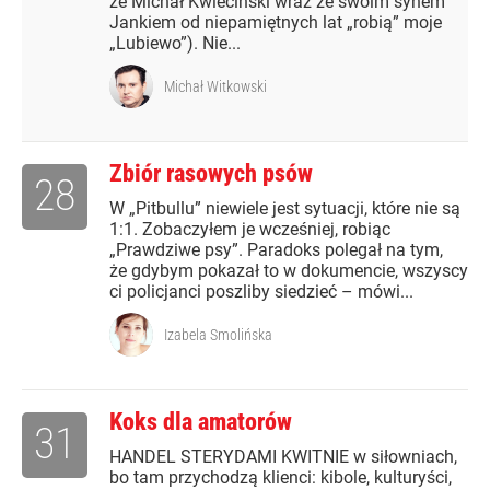
że Michał Kwieciński wraz ze swoim synem
Jankiem od niepamiętnych lat „robią” moje
„Lubiewo”). Nie...
Michał Witkowski
Zbiór rasowych psów
28
W „Pitbullu” niewiele jest sytuacji, które nie są
1:1. Zobaczyłem je wcześniej, robiąc
„Prawdziwe psy”. Paradoks polegał na tym,
że gdybym pokazał to w dokumencie, wszyscy
ci policjanci poszliby siedzieć – mówi...
Izabela Smolińska
Koks dla amatorów
31
HANDEL STERYDAMI KWITNIE w siłowniach,
bo tam przychodzą klienci: kibole, kulturyści,