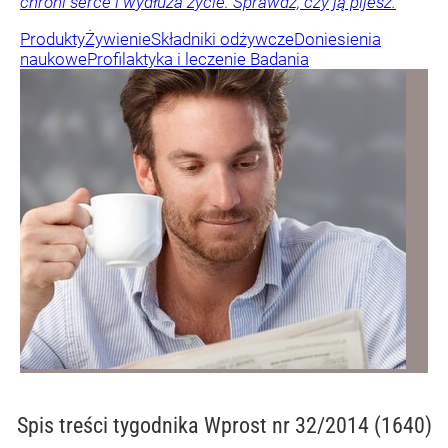
chroni serce i wydłuża życie. Sprawdź, czy ją pijesz.
Produkty
Żywienie
Składniki odżywcze
Doniesienia
naukowe
Profilaktyka i leczenie
Badania
Spis treści
tygodnika Wprost nr 32/2014 (1640)