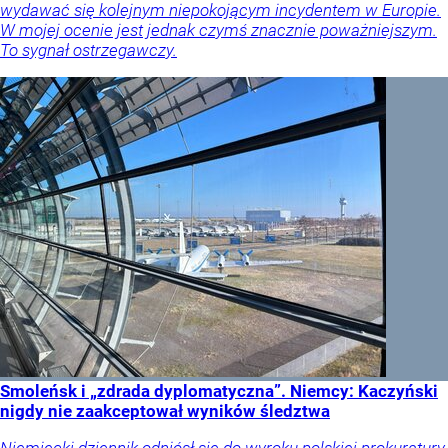
wydawać się kolejnym niepokojącym incydentem w Europie.
W mojej ocenie jest jednak czymś znacznie poważniejszym.
To sygnał ostrzegawczy.
Smoleńsk i „zdrada dyplomatyczna”. Niemcy: Kaczyński
nigdy nie zaakceptował wyników śledztwa