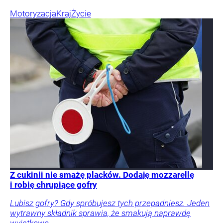
Motoryzacja
Kraj
Życie
Z cukinii nie smażę placków. Dodaję mozzarellę
i robię chrupiące gofry
Lubisz gofry? Gdy spróbujesz tych przepadniesz. Jeden
wytrawny składnik sprawia, że smakują naprawdę