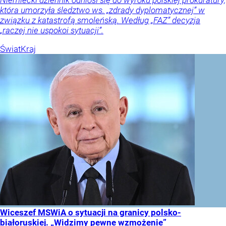
Niemiecki dziennik odniósł się do wyroku polskiej prokuratury,
która umorzyła śledztwo ws. „zdrady dyplomatycznej” w
związku z katastrofą smoleńską. Według „FAZ” decyzja
„raczej nie uspokoi sytuacji”.
Świat
Kraj
Wiceszef MSWiA o sytuacji na granicy polsko-
białoruskiej. „Widzimy pewne wzmożenie”