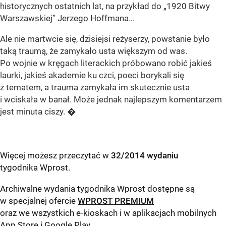
historycznych ostatnich lat, na przykład do „1920 Bitwy
Warszawskiej” Jerzego Hoffmana...
Ale nie martwcie się, dzisiejsi reżyserzy, powstanie było
taką traumą, że zamykało usta większym od was.
Po wojnie w kręgach literackich próbowano robić jakieś
laurki, jakieś akademie ku czci, poeci borykali się
z tematem, a trauma zamykała im skutecznie usta
i wciskała w banał. Może jednak najlepszym komentarzem
jest minuta ciszy. �
Więcej możesz przeczytać w
32/2014 wydaniu
tygodnika Wprost
.
Archiwalne wydania tygodnika Wprost dostępne są
w specjalnej ofercie
WPROST PREMIUM
oraz we wszystkich e-kioskach i w aplikacjach mobilnych
App Store
i
Google Play
.