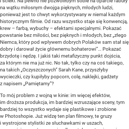
i ścieki. Na pewno nie pozwoliłbym sobie na oparcie fabuły
na wątku miłosnym dwojga pięknych, młodych ludzi,
ponieważ jest to chwyt wykorzystywany w niemal każdym
historycznym filmie. Od razu wszystko staje się konwencją,
krew – farbą, wybuchy – efektami specjalnymi. Pokazać
powstanie bez miłości, bez pięknych i młodych, bez „złego
Niemca, który pod wpływem dobrych Polaków sam stał się
dobry i darował życie głównemu bohaterowi”... Pokazać
brzydotę i nędzę. I jakiś taki metafizyczny punkt dojścia,
za którym nie ma już nic. No tak, tylko czy na coś takiego,
na takich „Oczyszczonych” Sarah Kane, przyszłyby
wycieczki, czy kupiłyby popcorn, colę, naklejki, gadżety
z napisem „Pamiętamy”?
To mój problem z wojną w kinie: im więcej efektów,
im droższa produkcja, im bardziej wzruszające sceny, tym
bardziej to wszystko wydaje się plastikowe i zrobione
w Photoshopie. Już widzę ten plan filmowy, te gruzy
i wystrojone stylistki ze słuchawkami w uszach,