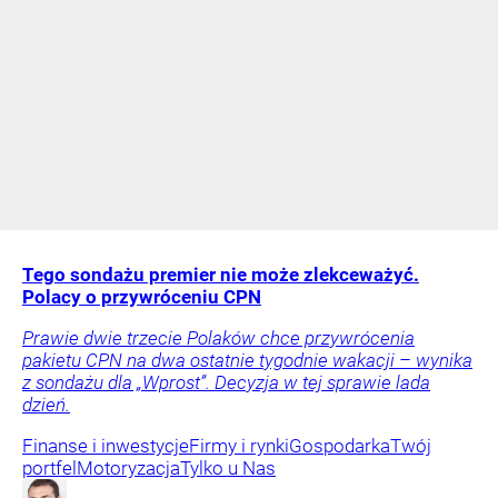
Tego sondażu premier nie może zlekceważyć.
Polacy o przywróceniu CPN
Prawie dwie trzecie Polaków chce przywrócenia
pakietu CPN na dwa ostatnie tygodnie wakacji – wynika
z sondażu dla „Wprost”. Decyzja w tej sprawie lada
dzień.
Finanse i inwestycje
Firmy i rynki
Gospodarka
Twój
portfel
Motoryzacja
Tylko u Nas