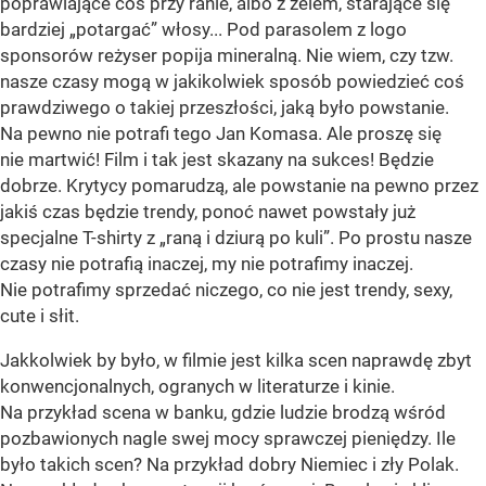
poprawiające coś przy ranie, albo z żelem, starające się
bardziej „potargać” włosy... Pod parasolem z logo
sponsorów reżyser popija mineralną. Nie wiem, czy tzw.
nasze czasy mogą w jakikolwiek sposób powiedzieć coś
prawdziwego o takiej przeszłości, jaką było powstanie.
Na pewno nie potrafi tego Jan Komasa. Ale proszę się
nie martwić! Film i tak jest skazany na sukces! Będzie
dobrze. Krytycy pomarudzą, ale powstanie na pewno przez
jakiś czas będzie trendy, ponoć nawet powstały już
specjalne T-shirty z „raną i dziurą po kuli”. Po prostu nasze
czasy nie potrafią inaczej, my nie potrafimy inaczej.
Nie potrafimy sprzedać niczego, co nie jest trendy, sexy,
cute i słit.
Jakkolwiek by było, w filmie jest kilka scen naprawdę zbyt
konwencjonalnych, ogranych w literaturze i kinie.
Na przykład scena w banku, gdzie ludzie brodzą wśród
pozbawionych nagle swej mocy sprawczej pieniędzy. Ile
było takich scen? Na przykład dobry Niemiec i zły Polak.