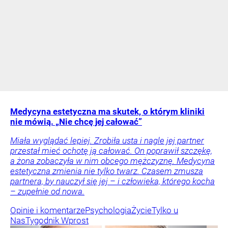
Medycyna estetyczna ma skutek, o którym kliniki
nie mówią. „Nie chcę jej całować”
Miała wyglądać lepiej. Zrobiła usta i nagle jej partner
przestał mieć ochotę ją całować. On poprawił szczękę,
a żona zobaczyła w nim obcego mężczyznę. Medycyna
estetyczna zmienia nie tylko twarz. Czasem zmusza
partnera, by nauczył się jej – i człowieka, którego kocha
– zupełnie od nowa.
Opinie i komentarze
Psychologia
Życie
Tylko u
Nas
Tygodnik Wprost