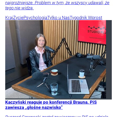
najgroźniejsze. Problem w tym, że wszyscy udawali, że
tego nie widzą.
Kraj
Życie
Psychologia
Tylko u Nas
Tygodnik Wprost
Kaczyński reaguje po konferencji Brauna. PiS
zawiesza „głośne nazwisko”