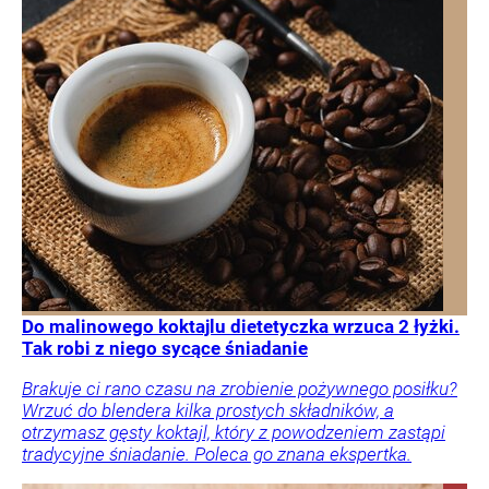
Do malinowego koktajlu dietetyczka wrzuca 2 łyżki.
Tak robi z niego sycące śniadanie
Brakuje ci rano czasu na zrobienie pożywnego posiłku?
Wrzuć do blendera kilka prostych składników, a
otrzymasz gęsty koktajl, który z powodzeniem zastąpi
tradycyjne śniadanie. Poleca go znana ekspertka.