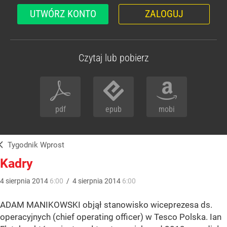
UTWÓRZ KONTO
ZALOGUJ
Czytaj lub pobierz
pdf
epub
mobi
Tygodnik Wprost
Kadry
4
sierpnia
2014
6:00
/
4
sierpnia
2014
6:00
ADAM MANIKOWSKI objął stanowisko wiceprezesa ds.
operacyjnych (chief operating officer) w Tesco Polska. Ian