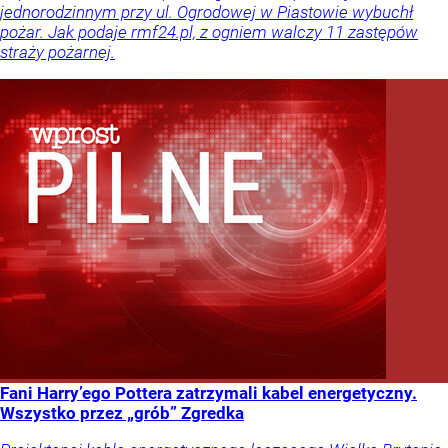
jednorodzinnym przy ul. Ogrodowej w Piastowie wybuchł
pożar. Jak podaje rmf24.pl, z ogniem walczy 11 zastępów
straży pożarnej.
Fani Harry’ego Pottera zatrzymali kabel energetyczny.
Wszystko przez „grób” Zgredka