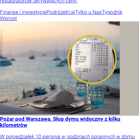
restauratorów ukrywających ceny.
Finanse i inwestycje
Podróże
Kraj
Tylko u Nas
Tygodnik
Wprost
Pożar pod Warszawą. Słup dymu widoczny z kilku
kilometrów
W poniedziałek 10 sierpnia w godzinach porannych w domu