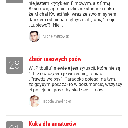
nie jestem krytykiem filmowym, a z firmą
Akson wiążą mnie rozliczne stosunki (jako
że Michał Kwieciński wraz ze swoim synem
Jankiem od niepamiętnych lat „robią” moje
„Lubiewo”). Nie...
Michał Witkowski
Zbiór rasowych psów
28
W „Pitbullu” niewiele jest sytuacji, które nie są
1:1. Zobaczyłem je wcześniej, robiąc
„Prawdziwe psy”. Paradoks polegał na tym,
że gdybym pokazał to w dokumencie, wszyscy
ci policjanci poszliby siedzieć – mówi...
Izabela Smolińska
Koks dla amatorów