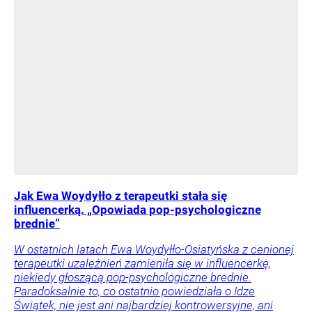
Jak Ewa Woydyłło z terapeutki stała się
influencerką. „Opowiada pop-psychologiczne
brednie”
W ostatnich latach Ewa Woydyłło-Osiatyńska z cenionej
terapeutki uzależnień zamieniła się w influencerkę,
niekiedy głoszącą pop-psychologiczne brednie.
Paradoksalnie to, co ostatnio powiedziała o Idze
Świątek, nie jest ani najbardziej kontrowersyjne, ani