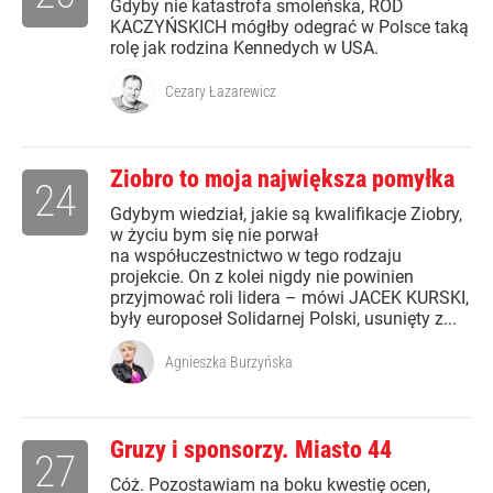
Gdyby nie katastrofa smoleńska, RÓD
KACZYŃSKICH mógłby odegrać w Polsce taką
rolę jak rodzina Kennedych w USA.
Cezary Łazarewicz
Ziobro to moja największa pomyłka
24
Gdybym wiedział, jakie są kwalifikacje Ziobry,
w życiu bym się nie porwał
na współuczestnictwo w tego rodzaju
projekcie. On z kolei nigdy nie powinien
przyjmować roli lidera – mówi JACEK KURSKI,
były europoseł Solidarnej Polski, usunięty z...
Agnieszka Burzyńska
Gruzy i sponsorzy. Miasto 44
27
Cóż. Pozostawiam na boku kwestię ocen,