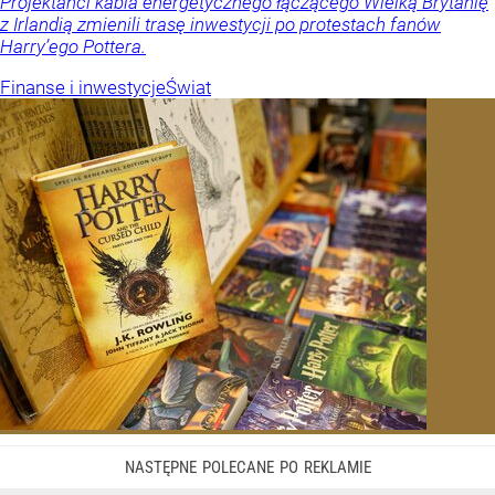
Projektanci kabla energetycznego łączącego Wielką Brytanię
z Irlandią zmienili trasę inwestycji po protestach fanów
Harry’ego Pottera.
Finanse i inwestycje
Świat