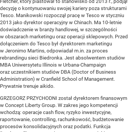
Fletcher, który piastował to stanowisko od 2013 r., podjął
decyzję o kontynuowaniu swojej kariery poza strukturami
Tesco. Manikowski rozpoczął pracę w Tesco w styczniu
2013 jako dyrektor operacyjny w Chinach. Ma 10-letnie
doświadczenie w branży handlowej, w szczególności
w obszarach marketingu oraz operacji sklepowych. Przed
dołączeniem do Tesco był dyrektorem marketingu
w Jeronimo Martins, odpowiadał m.in. za proces
rebrandingu sieci Biedronka. Jest absolwentem studiów
MBA Uniwersytetu Illinois w Urbana-Champaign
oraz uczestnikiem studiów DBA (Doctor of Business
Administration) w Cranfield School of Management.
Prywatnie trenuje aikido.
GRZEGORZ PRZYCHODNI został dyrektorem finansowym
w Concept Liberty Group. W zakres jego kompetencji
wchodzą: operacje cash flow, ryzyko inwestycyjne,
raportowanie, controlling, rachunkowość, budżetowanie
procesów konsolidacyjnych oraz podatki. Funkcja