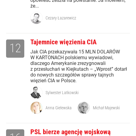
opowieść zeszła na powstanie. Ja mówiłem,
że...
Cezary Łazarewicz
Tajemnice więzienia CIA
12
Jak CIA przekazywała 15 MLN DOLARÓW
W KARTONACH polskiemu wywiadowi,
dlaczego Amerykanie zrezygnowali
z przesłuchań w Kiejkutach – „Wprost” dotarł
do nowych szczegółów sprawy tajnych
więzień CIA w Polsce.
Sylwester Latkowski
Anna Gielewska
Michał Majewski
PSL bierze agencję wojskową