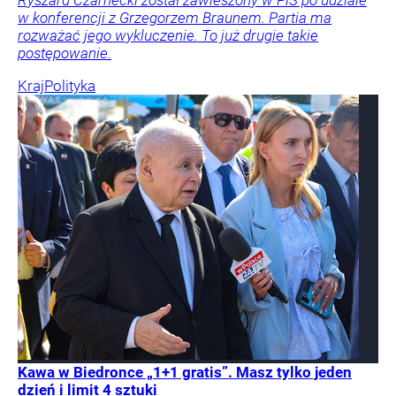
Ryszard Czarnecki został zawieszony w PiS po udziale
w konferencji z Grzegorzem Braunem. Partia ma
rozważać jego wykluczenie. To już drugie takie
postępowanie.
Kraj
Polityka
Kawa w Biedronce „1+1 gratis”. Masz tylko jeden
dzień i limit 4 sztuki