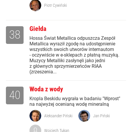
Piotr Cywiński
Giełda
38
Hossa Świat Metallica odpuszcza Zespół
Metallica wyraził zgodę na udostępnienie
wszystkich swoich utworów internautom
- oczywiście w e-sklepach z płatną muzyką.
Muzycy Metalliki zasłynęli jako jedni
z głównych sprzymierzeńców RIAA
(zrzeszenia...
Woda z wody
40
Kropla Beskidu wygrała w badaniu "Wprost"
na najwyżej ocenianą wodę mineralną
Aleksander Piński
Jan Piński
Wojciech Tukan