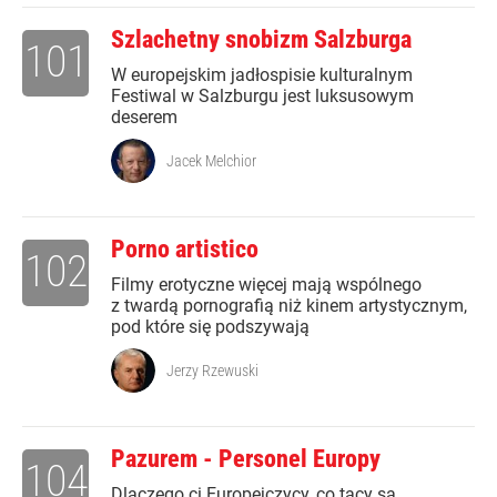
Szlachetny snobizm Salzburga
101
W europejskim jadłospisie kulturalnym
Festiwal w Salzburgu jest luksusowym
deserem
Jacek Melchior
Porno artistico
102
Filmy erotyczne więcej mają wspólnego
z twardą pornografią niż kinem artystycznym,
pod które się podszywają
Jerzy Rzewuski
Pazurem - Personel Europy
104
Dlaczego ci Europejczycy, co tacy są