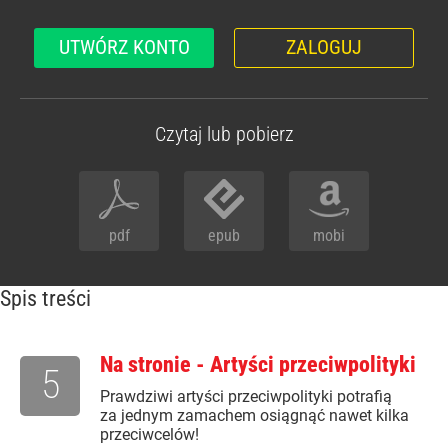
UTWÓRZ KONTO
ZALOGUJ
Czytaj lub pobierz
pdf
epub
mobi
Spis treści
Na stronie - Artyści przeciwpolityki
5
Prawdziwi artyści przeciwpolityki potrafią
za jednym zamachem osiągnąć nawet kilka
przeciwcelów!