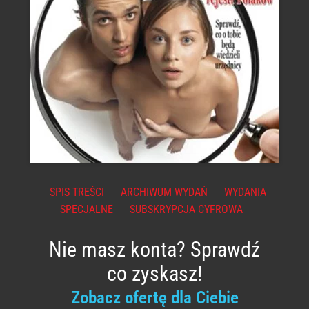
SPIS TREŚCI
ARCHIWUM WYDAŃ
WYDANIA
SPECJALNE
SUBSKRYPCJA CYFROWA
Nie masz konta? Sprawdź
co zyskasz!
Zobacz ofertę dla Ciebie