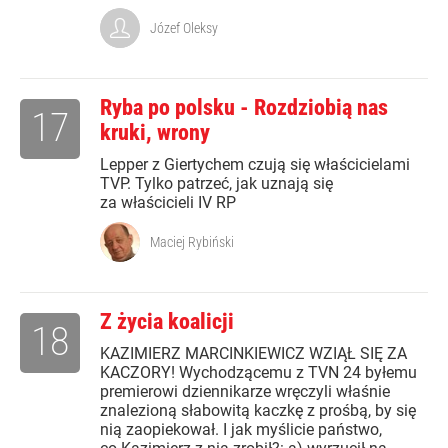
Józef Oleksy
Ryba po polsku - Rozdziobią nas
17
kruki, wrony
Lepper z Giertychem czują się właścicielami
TVP. Tylko patrzeć, jak uznają się
za właścicieli IV RP
Maciej Rybiński
Z życia koalicji
18
KAZIMIERZ MARCINKIEWICZ WZIĄŁ SIĘ ZA
KACZORY! Wychodzącemu z TVN 24 byłemu
premierowi dziennikarze wręczyli właśnie
znalezioną słabowitą kaczkę z prośbą, by się
nią zaopiekował. I jak myślicie państwo,