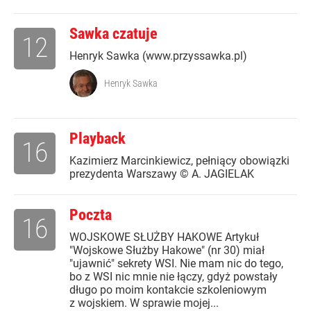
Sawka czatuje
12
Henryk Sawka (www.przyssawka.pl)
Henryk Sawka
Playback
16
Kazimierz Marcinkiewicz, pełniący obowiązki
prezydenta Warszawy © A. JAGIELAK
Poczta
16
WOJSKOWE SŁUŻBY HAKOWE Artykuł
"Wojskowe Służby Hakowe" (nr 30) miał
"ujawnić" sekrety WSI. Nie mam nic do tego,
bo z WSI nic mnie nie łączy, gdyż powstały
długo po moim kontakcie szkoleniowym
z wojskiem. W sprawie mojej...