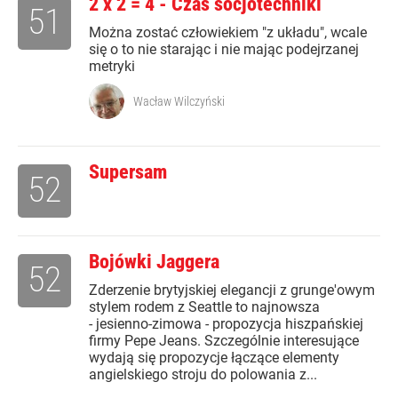
2 x 2 = 4 - Czas socjotechniki
51
Można zostać człowiekiem "z układu", wcale
się o to nie starając i nie mając podejrzanej
metryki
Wacław Wilczyński
Supersam
52
Bojówki Jaggera
52
Zderzenie brytyjskiej elegancji z grunge'owym
stylem rodem z Seattle to najnowsza
- jesienno-zimowa - propozycja hiszpańskiej
firmy Pepe Jeans. Szczególnie interesujące
wydają się propozycje łączące elementy
angielskiego stroju do polowania z...