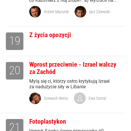
co Kazimierz z nią zrobił?: a) wyrzucił na...
Robert Mazurek
Igor Zalewski
Z życia opozycji
19
Wprost przeciwnie - Izrael walczy
20
za Zachód
Mylą się ci, którzy ostro krytykują Izrael
za nadużycie siły w Libanie
Szewach Weiss
Ewa Szmal
Fotoplastykon
21
Henryk Sawka (www.przyssawka.pl)