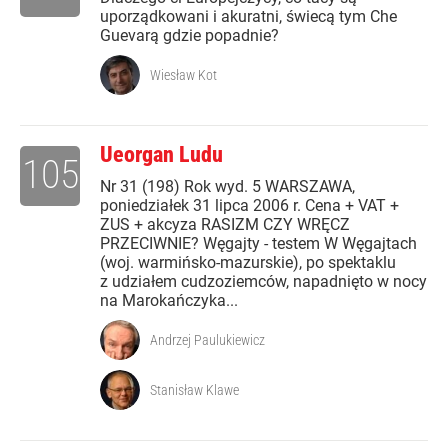
uporządkowani i akuratni, świecą tym Che
Guevarą gdzie popadnie?
Wiesław Kot
Ueorgan Ludu
105
Nr 31 (198) Rok wyd. 5 WARSZAWA,
poniedziałek 31 lipca 2006 r. Cena + VAT +
ZUS + akcyza RASIZM CZY WRĘCZ
PRZECIWNIE? Węgajty - testem W Węgajtach
(woj. warmińsko-mazurskie), po spektaklu
z udziałem cudzoziemców, napadnięto w nocy
na Marokańczyka...
Andrzej Paulukiewicz
Stanisław Klawe