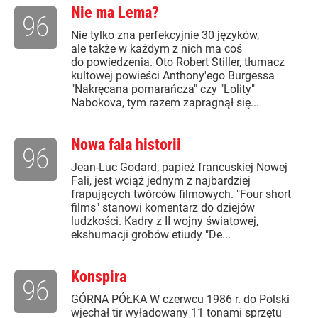
Nie ma Lema?
96
Nie tylko zna perfekcyjnie 30 języków,
ale także w każdym z nich ma coś
do powiedzenia. Oto Robert Stiller, tłumacz
kultowej powieści Anthony'ego Burgessa
"Nakręcana pomarańcza" czy "Lolity"
Nabokova, tym razem zapragnął się...
Nowa fala historii
96
Jean-Luc Godard, papież francuskiej Nowej
Fali, jest wciąż jednym z najbardziej
frapujących twórców filmowych. "Four short
films" stanowi komentarz do dziejów
ludzkości. Kadry z II wojny światowej,
ekshumacji grobów etiudy "De...
Konspira
96
GÓRNA PÓŁKA W czerwcu 1986 r. do Polski
wjechał tir wyładowany 11 tonami sprzętu