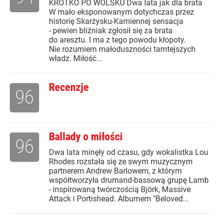
KRÓTKO PO WOLSKU Dwa lata jak dla brata
W mało eksponowanym dotychczas przez
historię Skarżysku-Kamiennej sensacja
- pewien bliźniak zgłosił się za brata
do aresztu. I ma z tego powodu kłopoty.
Nie rozumiem małoduszności tamtejszych
władz. Miłość...
Recenzje
96
Ballady o miłości
96
Dwa lata minęły od czasu, gdy wokalistka Lou
Rhodes rozstała się ze swym muzycznym
partnerem Andrew Barlowem, z którym
współtworzyła drumand-bassową grupę Lamb
- inspirowaną twórczością Björk, Massive
Attack i Portishead. Albumem "Beloved...