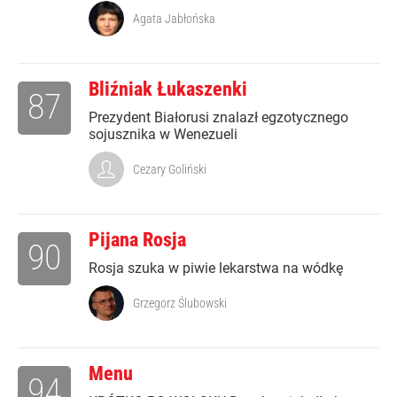
Agata Jabłońska
Bliźniak Łukaszenki
87
Prezydent Białorusi znalazł egzotycznego
sojusznika w Wenezueli
Cezary Goliński
Pijana Rosja
90
Rosja szuka w piwie lekarstwa na wódkę
Grzegorz Ślubowski
Menu
94