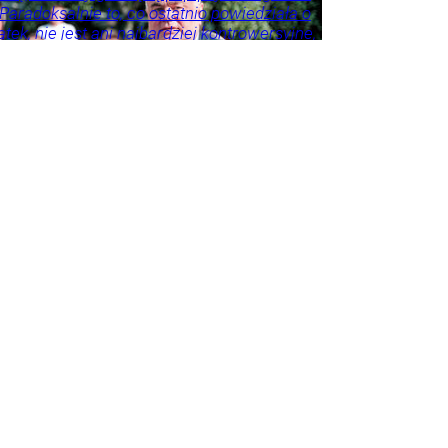
 Paradoksalnie to, co ostatnio powiedziała o
tek, nie jest ani najbardziej kontrowersyjne,
roźniejsze. Problem w tym, że wszyscy
 że tego nie widzą.
ie
Psychologia
Tylko
godnik