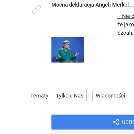
Mocna deklaracja Angeli Merkel.
– Nie 
że jak
Szoah,
Tylko u Nas
Wiadomości
UDO