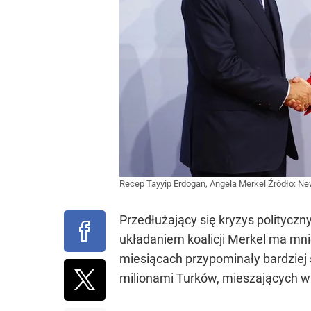
Recep Tayyip Erdogan, Angela Merkel
Źródło:
New
Przedłużający się kryzys politycz
układaniem koalicji Merkel ma mnie
miesiącach przypominały bardziej 
milionami Turków, mieszających 