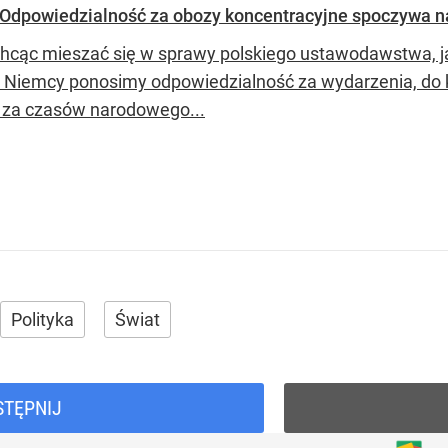
 „Odpowiedzialność za obozy koncentracyjne spoczywa 
chcąc mieszać się w sprawy polskiego ustawodawstwa, ja
o Niemcy ponosimy odpowiedzialność za wydarzenia, do 
 za czasów narodowego...
Polityka
Świat
STĘPNIJ