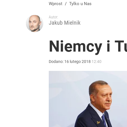
„Nie chodzi o zemstę”. Mocny apel w sprawie ofiar 
Wprost
/
Tylko u Nas
Autor:
dodaj
Jakub Mielnik
Konstytucjonalista nie ma wątpliwości. Tłumaczy,
Niemcy i T
7
Dodano:
16
lutego
2018
12:40
Tego sondażu premier nie może zlekceważyć. Pol
8