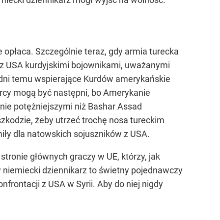
 opłaca. Szczególnie teraz, gdy armia turecka
zez USA kurdyjskimi bojownikami, uważanymi
ka dni temu wspierające Kurdów amerykańskie
urcy mogą być następni, bo Amerykanie
cznie potężniejszymi niż Bashar Assad
zkodzie, żeby utrzeć trochę nosa tureckim
miły dla natowskich sojuszników z USA.
j stronie głównych graczy w UE, którzy, jak
y niemiecki dziennikarz to świetny pojednawczy
frontacji z USA w Syrii. Aby do niej nigdy