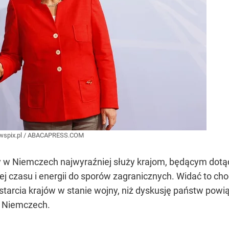
spix.pl
/
ABACAPRESS.COM
ny w Niemczech najwyraźniej służy krajom, będącym dot
j czasu i energii do sporów zagranicznych. Widać to choć
starcia krajów w stanie wojny, niż dyskusję państw pow
w Niemczech.