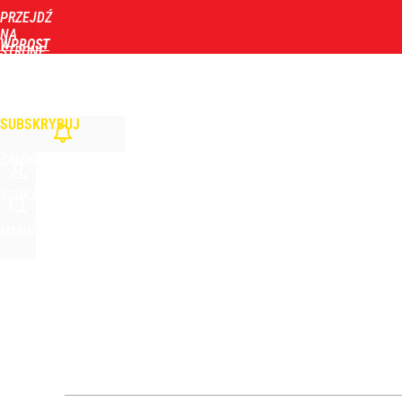
PRZEJDŹ
Udostępnij
2
Skomentuj
NA
WPROST
STRONĘ
GŁÓWNĄ
WIADOMOŚCI
POLITYKA
BIZNES
DOM
ZDROWIE
ROZRYWKA
TYGOD
Makabryczne odkrycie grzybiarzy. Służby potwierd
SUBSKRYBUJ
dodaj
ZALOGUJ
Kłopoty w imperium Sakiewicza? Fundacja prezesa
SZUKAJ
MENU
1
Wyrzucenie Morawieckiego nie wystarczyło. Szykuje
1