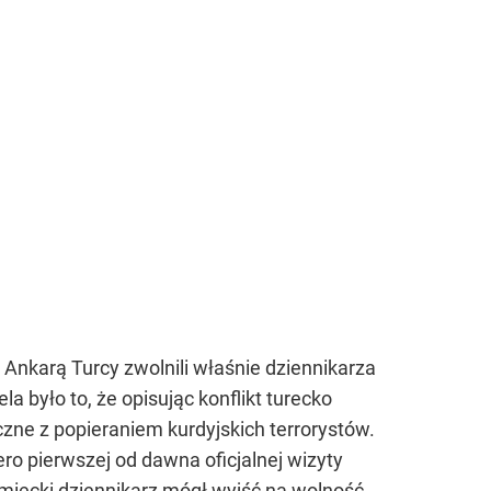
Ankarą Turcy zwolnili właśnie dziennikarza
a było to, że opisując konflikt turecko
czne z popieraniem kurdyjskich terrorystów.
ro pierwszej od dawna oficjalnej wizyty
emiecki dziennikarz mógł wyjść na wolność.