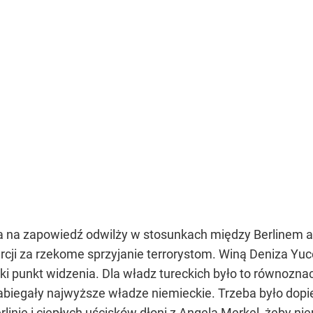
da na zapowiedź odwilży w stosunkach między Berlinem a 
rcji za rzekome sprzyjanie terrorystom. Winą Deniza Yucel
ski punkt widzenia. Dla władz tureckich było to równozna
abiegały najwyższe władze niemieckie. Trzeba było dopie
rlinie i ciepłych uścisków dłoni z
Angelą Merkel
, żeby ni