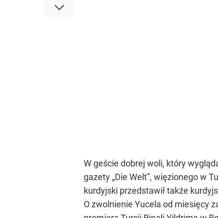
W geście dobrej woli, który wyglą
gazety „Die Welt”, więzionego w Tu
kurdyjski przedstawił także kurdyj
O zwolnienie Yucela od miesięcy z
premiera Turcji Binali Yildrima w Be