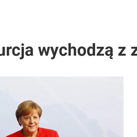
rzezi wołyńskiej
 co musi zrobić Nawrocki w sprawie TK
urcja wychodzą z 
acy o przywróceniu CPN