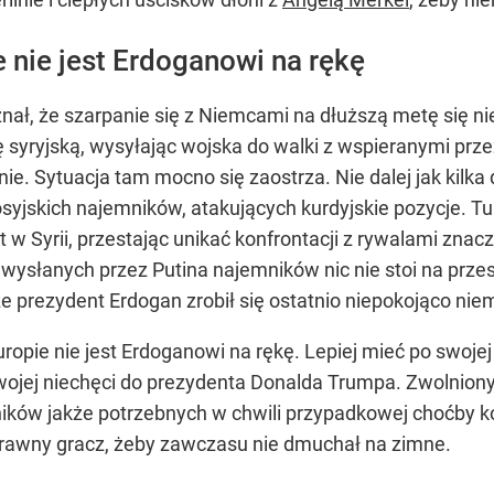
e nie jest Erdoganowi na rękę
nał, że szarpanie się z Niemcami na dłuższą metę się nie
 syryjską, wysyłając wojska do walki z wspieranymi pr
nie. Sytuacja tam mocno się zaostrza. Nie dalej jak kil
syjskich najemników, atakujących kurdyjskie pozycje. T
nt w Syrii, przestając unikać konfrontacji z rywalami zna
wysłanych przez Putina najemników nic nie stoi na przes
e prezydent Erdogan zrobił się ostatnio niepokojąco nie
 Europie nie jest Erdoganowi na rękę. Lepiej mieć po swoje
swojej niechęci do prezydenta Donalda Trumpa. Zwolnion
ików jakże potrzebnych w chwili przypadkowej choćby kon
ytrawny gracz, żeby zawczasu nie dmuchał na zimne.