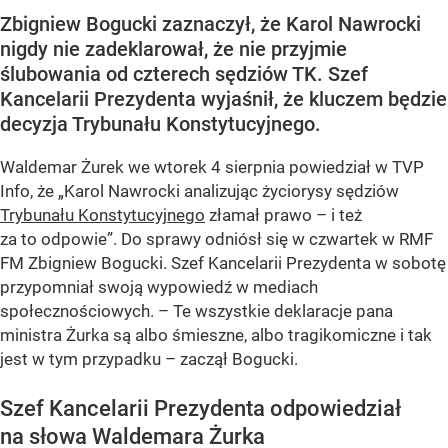
Zbigniew Bogucki zaznaczył, że Karol Nawrocki
nigdy nie zadeklarował, że nie przyjmie
ślubowania od czterech sędziów TK. Szef
Kancelarii Prezydenta wyjaśnił, że kluczem będzie
decyzja Trybunału Konstytucyjnego.
Waldemar Żurek we wtorek 4 sierpnia powiedział w TVP
Info, że „Karol Nawrocki analizując życiorysy sędziów
Trybunału Konstytucyjnego
złamał prawo – i też
za to odpowie”. Do sprawy odniósł się w czwartek w RMF
FM Zbigniew Bogucki. Szef Kancelarii Prezydenta w sobotę
przypomniał swoją wypowiedź w mediach
społecznościowych. – Te wszystkie deklaracje pana
ministra Żurka są albo śmieszne, albo tragikomiczne i tak
jest w tym przypadku – zaczął Bogucki.
Szef Kancelarii Prezydenta odpowiedział
na słowa Waldemara Żurka