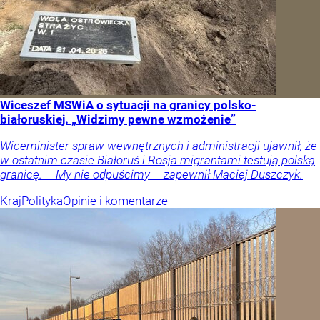
Wiceszef MSWiA o sytuacji na granicy polsko-
białoruskiej. „Widzimy pewne wzmożenie”
Wiceminister spraw wewnętrznych i administracji ujawnił, że
w ostatnim czasie Białoruś i Rosja migrantami testują polską
granicę. – My nie odpuścimy – zapewnił Maciej Duszczyk.
Kraj
Polityka
Opinie i komentarze