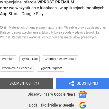
w specjalnej ofercie
WPROST PREMIUM
oraz we wszystkich e-kioskach i w aplikacjach mobilnych
App Store
i
Google Play
.
© ℗
Materiał chroniony prawem autorskim. Wszelkie prawa zastrzeżone.
Dalsze rozpowszechnianie artykułu tylko za zgodą wydawcy tygodnika
Wprost.
Regulamin i warunki licencjonowania materiałów prasowych
.
Premium
Tylko u Nas
Choroby nowotworowe
Profilaktyka i leczenie
Tygodnik Wprost
SKOMENTUJ
UDOSTĘPNIJ
2
Obserwuj nas
w
Google News
Dodaj jako
źródło w Google