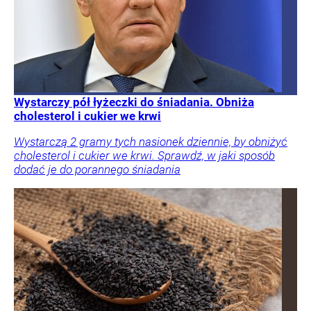
Wystarczy pół łyżeczki do śniadania. Obniża
cholesterol i cukier we krwi
Wystarczą 2 gramy tych nasionek dziennie, by obniżyć
cholesterol i cukier we krwi. Sprawdź, w jaki sposób
dodać je do porannego śniadania