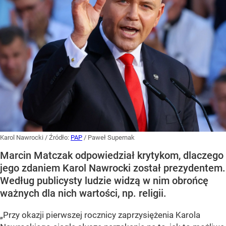
Karol Nawrocki
/ Źródło:
PAP
/
Paweł Supernak
Marcin Matczak odpowiedział krytykom, dlaczego
jego zdaniem Karol Nawrocki został prezydentem.
Według publicysty ludzie widzą w nim obrońcę
ważnych dla nich wartości, np. religii.
„Przy okazji pierwszej rocznicy zaprzysiężenia Karola