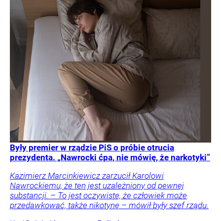
Były premier w rządzie PiS o próbie otrucia
prezydenta. „Nawrocki ćpa, nie mówię, że narkotyki”
Kazimierz Marcinkiewicz zarzucił Karolowi
Nawrockiemu, że ten jest uzależniony od pewnej
substancji. – To jest oczywiste, że człowiek może
przedawkować, także nikotynę – mówił były szef rządu.