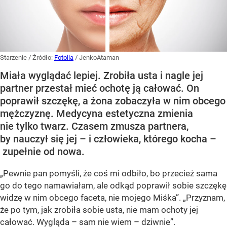
Starzenie
/ Źródło:
Fotolia
/
JenkoAtaman
Miała wyglądać lepiej. Zrobiła usta i nagle jej
partner przestał mieć ochotę ją całować. On
poprawił szczękę, a żona zobaczyła w nim obcego
mężczyznę. Medycyna estetyczna zmienia
nie tylko twarz. Czasem zmusza partnera,
by nauczył się jej – i człowieka, którego kocha –
zupełnie od nowa.
„Pewnie pan pomyśli, że coś mi odbiło, bo przecież sama
go do tego namawiałam, ale odkąd poprawił sobie szczękę
widzę w nim obcego faceta, nie mojego Miśka”. „Przyznam,
że po tym, jak zrobiła sobie usta, nie mam ochoty jej
całować. Wygląda – sam nie wiem – dziwnie”.