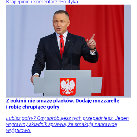
Kraj
Opinie i komentarze
Polityka
Z cukinii nie smażę placków. Dodaję mozzarellę
i robię chrupiące gofry
Lubisz gofry? Gdy spróbujesz tych przepadniesz. Jeden
wytrawny składnik sprawia, że smakują naprawdę
wyjątkowo.