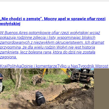
„Nie chodzi o zemstę”. Mocny apel w sprawie ofiar rzezi
wołyńskiej
W Buenos Aires potomkowie ofiar rzezi wołyńskiej wciąż
pokazują rodzinne zdjęcia i listy, wspominając bliskich
zamordowanych z niezwykłym okrucieństwem. Ich dramat
przypomina, że dla wielu rodzin Wołyń nie jest historią
zamkniętą, lecz bolesną raną, która do dziś nie została
zagojona.
Kraj
Polityka
Opinie i komentarze
Tylko u Nas
Tygodnik Wprost