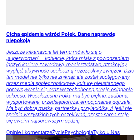
Cicha epidemia wśród Polek. Dane naprawdę
niepokoją
Jeszcze kilkanaście lat temu mówiło się o
„superwoman” – kobiecie, która miała z powodzeniem
łączyć karierę zawodową, macierzyństwo, atrakcyjny
wygląd, aktywność społeczną i szczęśliwy związek. Dziś
ten model nie tylko nie zniknął, ale został spotęgowany
przez media społecznościowe, kulturę nieustannego
porównywania się oraz wszechobecną presję osiągania
sukcesu. Współczesna Polka ma być piękna, zadbana,
wysportowana, przedsiębiorcza, emocjonalnie dojrzała.
Ma być dobrą matką, partnerką i przyjaciółką. A jeśli nie
spełnia wszystkich tych oczekiwań, często sama staje
się swoim najsurowszym sędzią.
Opinie i komentarze
Życie
Psychologia
Tylko u Nas