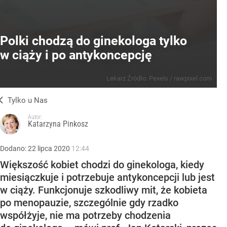
Polki chodzą do ginekologa tylko
w ciąży i po antykoncepcję
Lekarz
Źródło:
Pexels
/
rawpixel.com
Tylko u Nas
Autor:
Katarzyna Pinkosz
Dodano:
22
lipca
2020
12:44
Większość kobiet chodzi do ginekologa, kiedy
miesiączkuje i potrzebuje antykoncepcji lub jest
w ciąży. Funkcjonuje szkodliwy mit, że kobieta
po menopauzie, szczególnie gdy rzadko
współżyje, nie ma potrzeby chodzenia