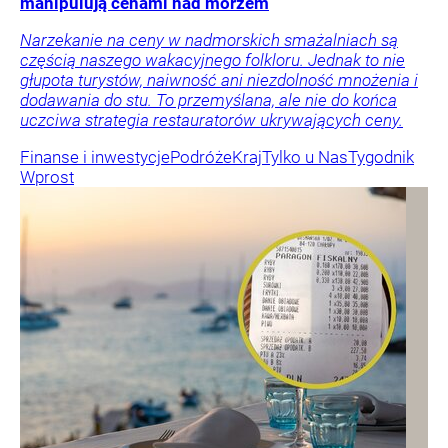
manipulują cenami nad morzem
Narzekanie na ceny w nadmorskich smażalniach są
częścią naszego wakacyjnego folkloru. Jednak to nie
głupota turystów, naiwność ani niezdolność mnożenia i
dodawania do stu. To przemyślana, ale nie do końca
uczciwa strategia restauratorów ukrywających ceny.
Finanse i inwestycje
Podróże
Kraj
Tylko u Nas
Tygodnik
Wprost