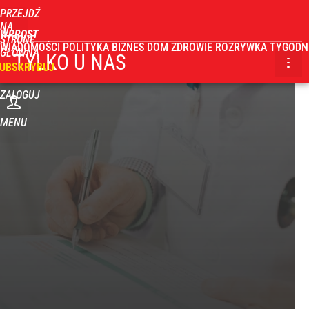
PRZEJDŹ
NA
WPROST
STRONĘ
WIADOMOŚCI
POLITYKA
BIZNES
DOM
ZDROWIE
ROZRYWKA
TYGODN
GŁÓWNĄ
TYLKO U NAS
UBSKRYBUJ
ZALOGUJ
MENU