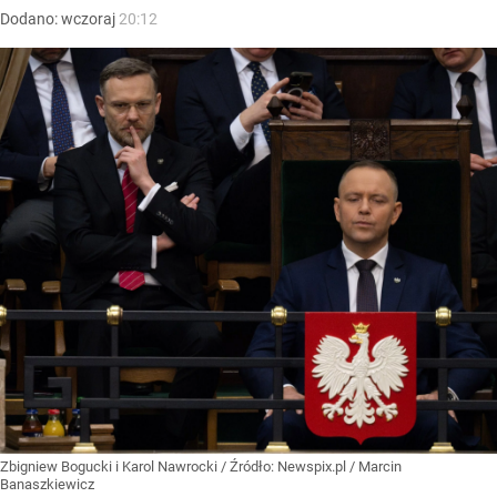
Dodano:
wczoraj
20:12
Zbigniew Bogucki i Karol Nawrocki
/ Źródło:
Newspix.pl
/
Marcin
Banaszkiewicz