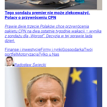
Tego sondażu premier nie może zlekceważyć.
Polacy o przywróceniu CPN
Prawie dwie trzecie Polaków chce przywrócenia
pakietu CPN na dwa ostatnie tygodnie wakacji – wynika
z sondażu dla „Wprost”. Decyzja w tej sprawie lada
dzień.
Finanse i inwestycje
Firmy i rynki
Gospodarka
Twój
portfel
Motoryzacja
Tylko u Nas
Radosław
Święcki