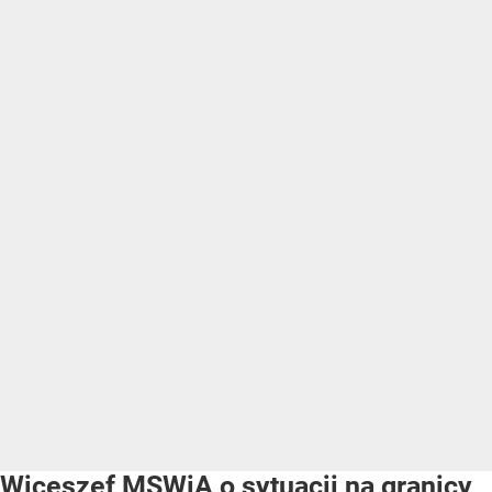
Wiceszef MSWiA o sytuacji na granicy