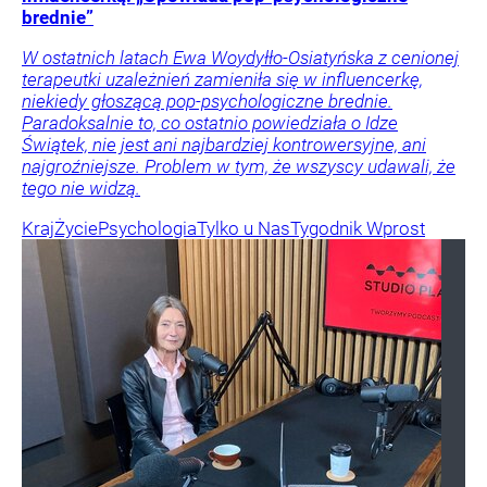
brednie”
W ostatnich latach Ewa Woydyłło-Osiatyńska z cenionej
terapeutki uzależnień zamieniła się w influencerkę,
niekiedy głoszącą pop-psychologiczne brednie.
Paradoksalnie to, co ostatnio powiedziała o Idze
Świątek, nie jest ani najbardziej kontrowersyjne, ani
najgroźniejsze. Problem w tym, że wszyscy udawali, że
tego nie widzą.
Kraj
Życie
Psychologia
Tylko u Nas
Tygodnik Wprost