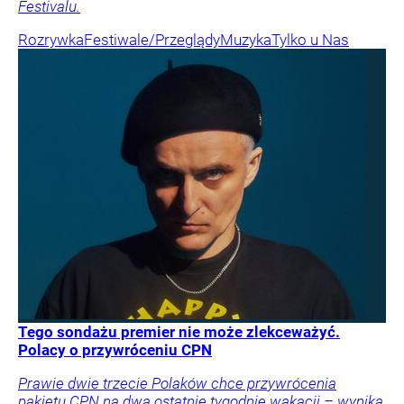
Festivalu.
Rozrywka
Festiwale/Przeglądy
Muzyka
Tylko u Nas
Tego sondażu premier nie może zlekceważyć.
Polacy o przywróceniu CPN
Prawie dwie trzecie Polaków chce przywrócenia
pakietu CPN na dwa ostatnie tygodnie wakacji – wynika