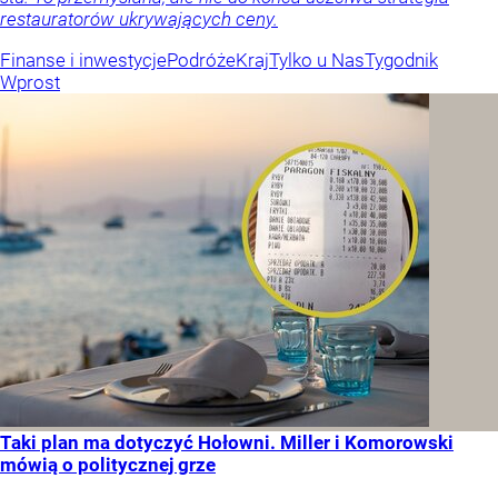
restauratorów ukrywających ceny.
Finanse i inwestycje
Podróże
Kraj
Tylko u Nas
Tygodnik
Wprost
Taki plan ma dotyczyć Hołowni. Miller i Komorowski
mówią o politycznej grze