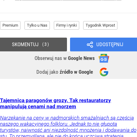
Premium
Tylko u Nas
Firmy i rynki
Tygodnik Wprost
SKOMENTUJ
UDOSTĘPNIJ
3
Obserwuj nas
w
Google News
Dodaj jako
źródło w Google
Tajemnica paragonów grozy. Tak restauratorzy
manipulują cenami nad morzem
Narzekanie na ceny w nadmorskich smażalniach są częścią
naszego wakacyjnego folkloru. Jednak to nie głupota
turystów, naiwność ani niezdolność mnożenia i dodawania do
stu. To przemyślana, ale nie do końca uczciwa strategia