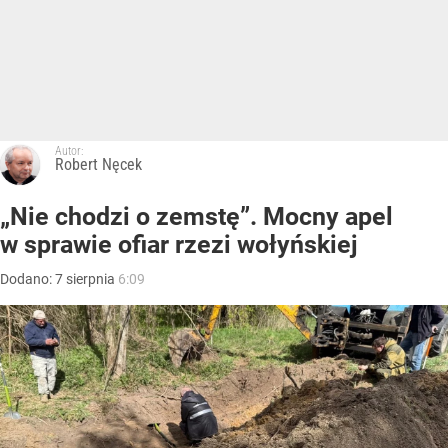
Autor:
Robert Nęcek
„Nie chodzi o zemstę”. Mocny apel
w sprawie ofiar rzezi wołyńskiej
Dodano:
7
sierpnia
6:09