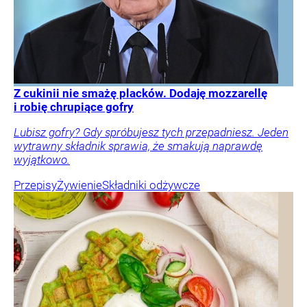
Z cukinii nie smażę placków. Dodaję mozzarellę
i robię chrupiące gofry
Lubisz gofry? Gdy spróbujesz tych przepadniesz. Jeden
wytrawny składnik sprawia, że smakują naprawdę
wyjątkowo.
Przepisy
Żywienie
Składniki odżywcze