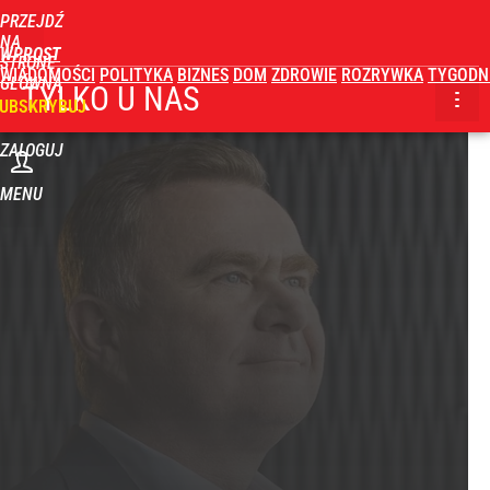
PRZEJDŹ
NA
WPROST
STRONĘ
WIADOMOŚCI
POLITYKA
BIZNES
DOM
ZDROWIE
ROZRYWKA
TYGODN
GŁÓWNĄ
TYLKO U NAS
UBSKRYBUJ
ZALOGUJ
MENU