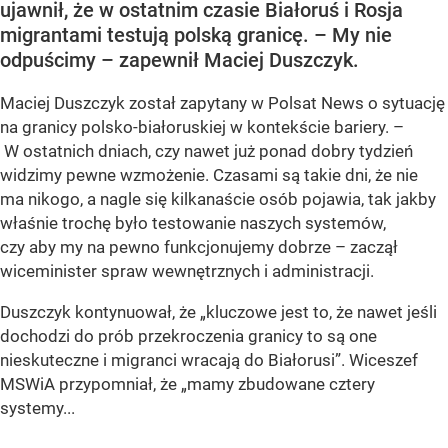
ujawnił, że w ostatnim czasie Białoruś i Rosja
migrantami testują polską granicę. – My nie
odpuścimy – zapewnił Maciej Duszczyk.
Maciej Duszczyk został zapytany w Polsat News o sytuację
na granicy polsko-białoruskiej w kontekście bariery. –
W ostatnich dniach, czy nawet już ponad dobry tydzień
widzimy pewne wzmożenie. Czasami są takie dni, że nie
ma nikogo, a nagle się kilkanaście osób pojawia, tak jakby
właśnie trochę było testowanie naszych systemów,
czy aby my na pewno funkcjonujemy dobrze – zaczął
wiceminister spraw wewnętrznych i administracji.
Duszczyk kontynuował, że „kluczowe jest to, że nawet jeśli
dochodzi do prób przekroczenia granicy to są one
nieskuteczne i migranci wracają do Białorusi”. Wiceszef
MSWiA przypomniał, że „mamy zbudowane cztery
systemy...