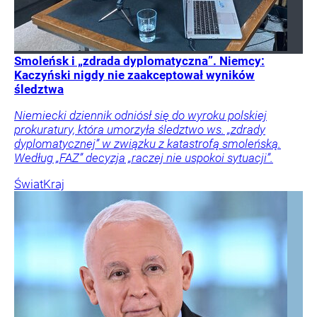
Smoleńsk i „zdrada dyplomatyczna”. Niemcy:
Kaczyński nigdy nie zaakceptował wyników
śledztwa
Niemiecki dziennik odniósł się do wyroku polskiej
prokuratury, która umorzyła śledztwo ws. „zdrady
dyplomatycznej” w związku z katastrofą smoleńską.
Według „FAZ” decyzja „raczej nie uspokoi sytuacji”.
Świat
Kraj