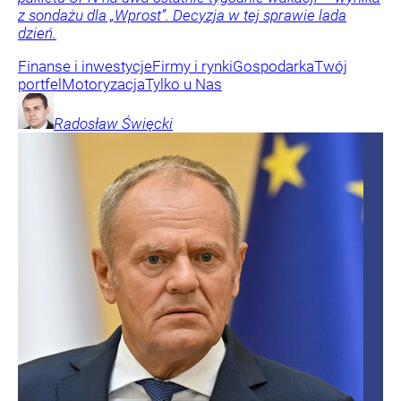
z sondażu dla „Wprost”. Decyzja w tej sprawie lada
dzień.
Finanse i inwestycje
Firmy i rynki
Gospodarka
Twój
portfel
Motoryzacja
Tylko u Nas
Radosław
Święcki