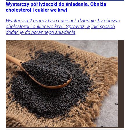
Wystarczy pół łyżeczki do śniadania. Obniża
cholesterol i cukier we krwi
Wystarczą 2 gramy tych nasionek dziennie, by obniżyć
cholesterol i cukier we krwi. Sprawdź, w jaki sposób
dodać je do porannego śniadania