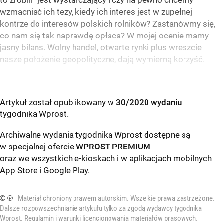
to zrobili” jest wystarczający i czy na pewno chcemy
wzmacniać ich tezy, kiedy ich interes jest w zupełnej
kontrze do interesów polskich rolników? Zastanówmy się,
co nam się tak naprawdę opłaca? W mojej ocenie mamy
jasny bilans. Wolny handel, otwarte rynki plus wreszcie
nasze położenie geopolityczne, dają wymierną korzyść.
Artykuł został opublikowany w
30/2020 wydaniu
tygodnika Wprost
.
Archiwalne wydania tygodnika Wprost dostępne są
w specjalnej ofercie
WPROST PREMIUM
oraz we wszystkich e-kioskach i w aplikacjach mobilnych
App Store
i
Google Play
.
© ℗
Materiał chroniony prawem autorskim. Wszelkie prawa zastrzeżone.
Dalsze rozpowszechnianie artykułu tylko za zgodą wydawcy tygodnika
Wprost.
Regulamin i warunki licencjonowania materiałów prasowych
.