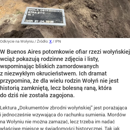
Odkrycie na Wołyniu
/ Źródło:
X
/
IPN
W Buenos Aires potomkowie ofiar rzezi wołyńskiej
wciąż pokazują rodzinne zdjęcia i listy,
wspominając bliskich zamordowanych
z niezwykłym okrucieństwem. Ich dramat
przypomina, że dla wielu rodzin Wołyń nie jest
historią zamkniętą, lecz bolesną raną, która
do dziś nie została zagojona.
Lektura „Dokumentów zbrodni wołyńskiej” jest porażająca
i jednocześnie wzywająca do rachunku sumienia. Mordów
na Wołyniu nie można zamazać, lecz trzeba im nadać
właściwe miejsce w świadomości historycznej. Tak jak