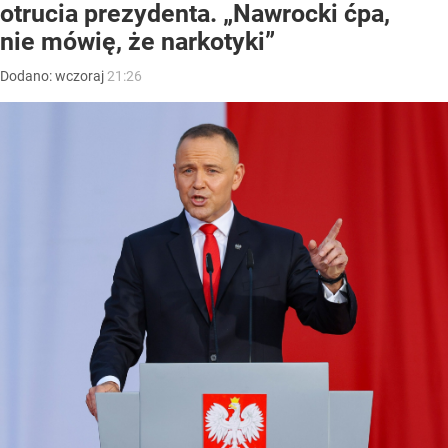
otrucia prezydenta. „Nawrocki ćpa,
nie mówię, że narkotyki”
Dodano:
wczoraj
21:26