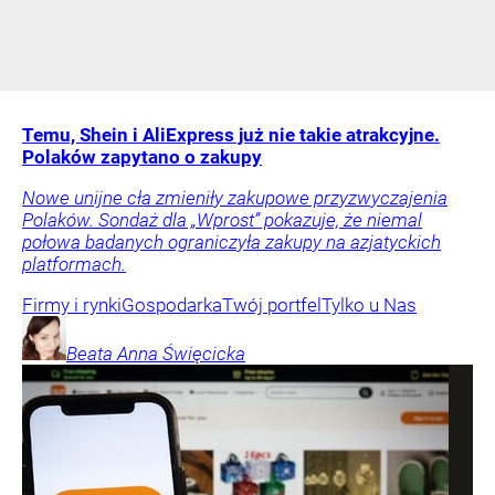
Temu, Shein i AliExpress już nie takie atrakcyjne.
Polaków zapytano o zakupy
Nowe unijne cła zmieniły zakupowe przyzwyczajenia
Polaków. Sondaż dla „Wprost” pokazuje, że niemal
połowa badanych ograniczyła zakupy na azjatyckich
platformach.
Firmy i rynki
Gospodarka
Twój portfel
Tylko u Nas
Beata Anna
Święcicka