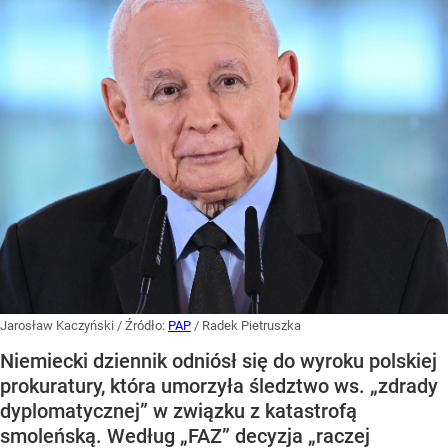
Jarosław Kaczyński
/ Źródło:
PAP
/
Radek Pietruszka
Niemiecki dziennik odniósł się do wyroku polskiej
prokuratury, która umorzyła śledztwo ws. „zdrady
dyplomatycznej” w związku z katastrofą
smoleńską. Według „FAZ” decyzja „raczej