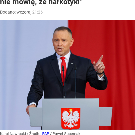
nie mówię, że narkotyki”
Dodano:
wczoraj
21:26
Karol Nawrocki
/ Źródło:
PAP
/
Paweł Supernak