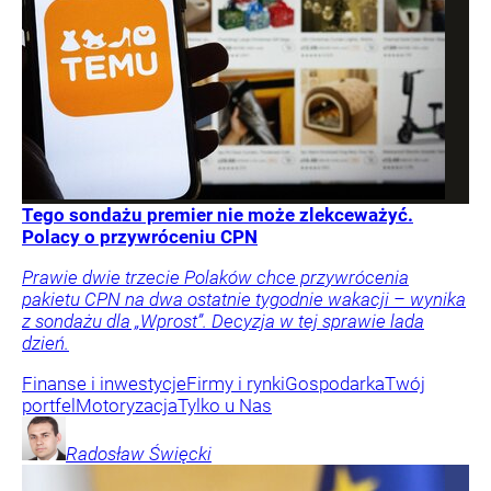
Tego sondażu premier nie może zlekceważyć.
Polacy o przywróceniu CPN
Prawie dwie trzecie Polaków chce przywrócenia
pakietu CPN na dwa ostatnie tygodnie wakacji – wynika
z sondażu dla „Wprost”. Decyzja w tej sprawie lada
dzień.
Finanse i inwestycje
Firmy i rynki
Gospodarka
Twój
portfel
Motoryzacja
Tylko u Nas
Radosław
Święcki