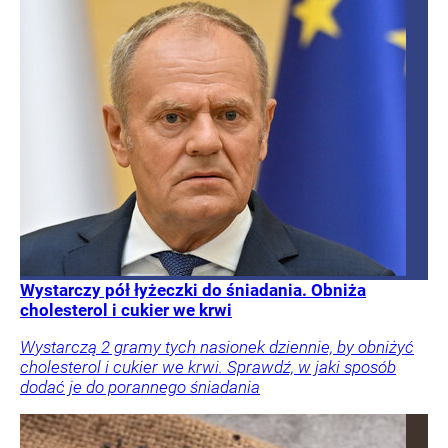
Wystarczy pół łyżeczki do śniadania. Obniża
cholesterol i cukier we krwi
Wystarczą 2 gramy tych nasionek dziennie, by obniżyć
cholesterol i cukier we krwi. Sprawdź, w jaki sposób
dodać je do porannego śniadania