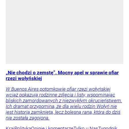
„Nie chodzi o zemstę”. Mocny apel w sprawie ofiar
rzezi wołyńskiej
W Buenos Aires potomkowie ofiar rzezi wołyńskiej
wciąż pokazują rodzinne zdjęcia i listy, wspominając
bliskich zamordowanych z niezwykłym okrucieństwem.
Ich dramat przypomina, że dla wielu rodzin Wołyń nie
jest historią zamkniętą, lecz bolesną raną, która do dziś
nie została zagojona.
Kraj
Polityka
Opinie i komentarze
Tylko u Nas
Tygodnik