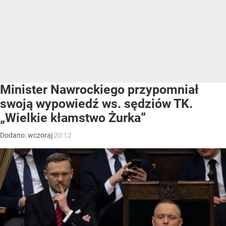
Minister Nawrockiego przypomniał
swoją wypowiedź ws. sędziów TK.
„Wielkie kłamstwo Żurka”
Dodano:
wczoraj
20:12