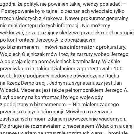
zgodni, że polityk nie powinien takiej wiedzy posiadać. –
Postępowanie było tajne i o zeznaniach wiedziało tylko
trzech śledczych z Krakowa. Nawet prokurator generalny
nie miał dostępu do tych informacji. Nie możemy
wykluczyć, że zagrażający śledztwu przeciek mógł nastąpić
po konfrontacji Jerzego A. z obciążającym
go biznesmenem – mówi nasz informator z prokuratury.
Wojciech Olejniczak mówił też, że zarzuty wobec Jerzego
A opierają się na pomówieniach kryminalisty. Właśnie
przeciwko m.in. takim działaniom zaprotestowało 100
osób, które podpisały niedawne oświadczenie Ruchu
na Rzecz Demokracji. Jednym z sygnatariuszy jest Jan
Widacki. Mecenas jest także pełnomocnikiem Jerzego A.
i był obecny na konfrontacji byłego wojewody
z podejrzanym biznesmenem. – Nie miałem żadnego
przecieku tajnych informacji. Mówiłem o rzeczach
zasłyszanych i moim zdaniem powszechnie wiadomych.
Po drugie nie rozmawiałem z mecenasem Widackim a całą
sprawę uważam za sztucznie rozdmuchiwaną – broni się