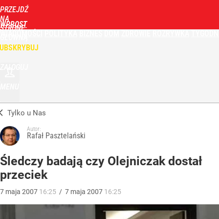
PRZEJDŹ
NA
WPROST
STRONĘ
WIADOMOŚCI
POLITYKA
BIZNES
DOM
ZDROWIE
ROZRYWKA
TYGODN
GŁÓWNĄ
UBSKRYBUJ
ZALOGUJ
MENU
Tylko u Nas
Autor:
Rafał Pasztelański
Śledczy badają czy Olejniczak dostał
przeciek
7
maja
2007
16:25
/
7
maja
2007
16:25