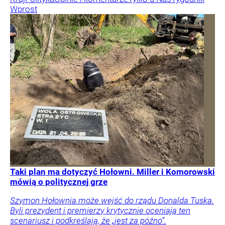
Wprost
Taki plan ma dotyczyć Hołowni. Miller i Komorowski
mówią o politycznej grze
Szymon Hołownia może wejść do rządu Donalda Tuska.
Byli prezydent i premierzy krytycznie oceniają ten
scenariusz i podkreślają, że „jest za późno”.