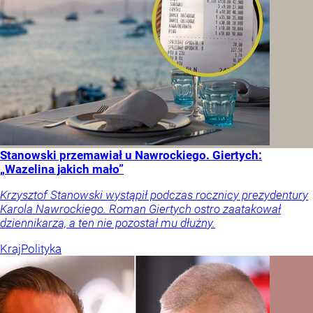
Stanowski przemawiał u Nawrockiego. Giertych:
„Wazelina jakich mało”
Krzysztof Stanowski wystąpił podczas rocznicy prezydentury
Karola Nawrockiego. Roman Giertych ostro zaatakował
dziennikarza, a ten nie pozostał mu dłużny.
Kraj
Polityka