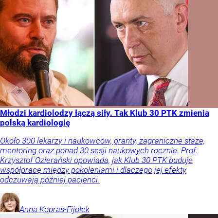
Młodzi kardiolodzy łączą siły. Tak Klub 30 PTK zmienia
polską kardiologię
Około 300 lekarzy i naukowców, granty, zagraniczne staże,
mentoring oraz ponad 30 sesji naukowych rocznie. Prof.
Krzysztof Ozierański opowiada, jak Klub 30 PTK buduje
współpracę między pokoleniami i dlaczego jej efekty
odczuwają później pacjenci.
Anna
Kopras-Fijołek