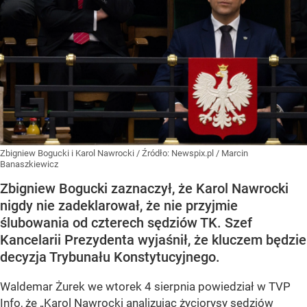
Zbigniew Bogucki i Karol Nawrocki
/ Źródło:
Newspix.pl
/
Marcin
Banaszkiewicz
Zbigniew Bogucki zaznaczył, że Karol Nawrocki
nigdy nie zadeklarował, że nie przyjmie
ślubowania od czterech sędziów TK. Szef
Kancelarii Prezydenta wyjaśnił, że kluczem będzie
decyzja Trybunału Konstytucyjnego.
Waldemar Żurek we wtorek 4 sierpnia powiedział w TVP
Info, że „Karol Nawrocki analizując życiorysy sędziów