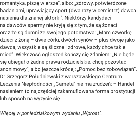
romantyka, piszę wiersze", albo: „zdrowy, potwierdzone
badaniami, uprawiający sport (dwa razy wicemistrz) dawca
nasienia dla znanej aktorki". Niektórzy kandydaci
na dawców spermy nie kryją się z tym, że są żonaci
oraz że są dumni ze swojego potomstwa: „Mam czwórkę
dzieci z żoną – dwie córki, dwóch synów – plus dwoje jako
dawca, wszystkie są śliczne i zdrowe, każdy chce takie
mieć”. Większość ogłoszeń kończy się zdaniem: „Nie będę
się ubiegał o żadne prawa rodzicielskie, chcę pozostać
anonimowy”, albo jeszcze krócej: „Pomoc bez zobowiązań”.
Dr Grzegorz Południewski z warszawskiego Centrum
Leczenia Niepłodności „Gameta” nie ma złudzeń: – Handel
nasieniem to najczęściej zakamuflowana forma prostytucji
lub sposób na wyżycie się.
Więcej w poniedziałkowym wydaniu „Wprost".