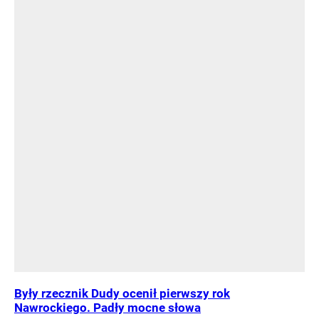
Były rzecznik Dudy ocenił pierwszy rok
Nawrockiego. Padły mocne słowa