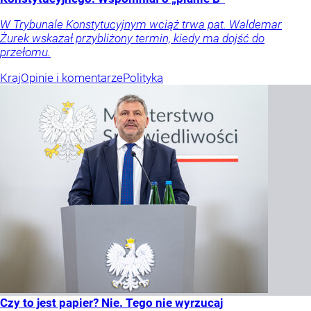
W Trybunale Konstytucyjnym wciąż trwa pat. Waldemar
Żurek wskazał przybliżony termin, kiedy ma dojść do
przełomu.
Kraj
Opinie i komentarze
Polityka
Czy to jest papier? Nie. Tego nie wyrzucaj