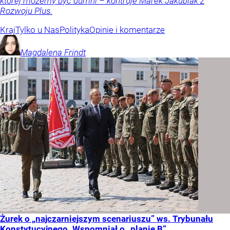
której możemy być dumni – kontruje Marek Jakubiak z
Rozwoju Plus.
Kraj
Tylko u Nas
Polityka
Opinie i komentarze
Magdalena
Frindt
Żurek o „najczarniejszym scenariuszu” ws. Trybunału
Konstytucyjnego. Wspomniał o „planie B”