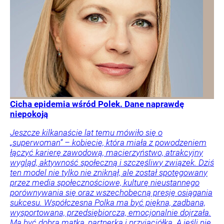
Cicha epidemia wśród Polek. Dane naprawdę
niepokoją
Jeszcze kilkanaście lat temu mówiło się o
„superwoman” – kobiecie, która miała z powodzeniem
łączyć karierę zawodową, macierzyństwo, atrakcyjny
wygląd, aktywność społeczną i szczęśliwy związek. Dziś
ten model nie tylko nie zniknął, ale został spotęgowany
przez media społecznościowe, kulturę nieustannego
porównywania się oraz wszechobecną presję osiągania
sukcesu. Współczesna Polka ma być piękna, zadbana,
wysportowana, przedsiębiorcza, emocjonalnie dojrzała.
Ma być dobrą matką, partnerką i przyjaciółką. A jeśli nie