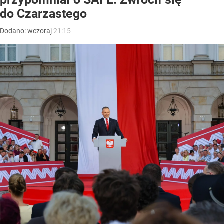
do Czarzastego
Dodano:
wczoraj
21:15