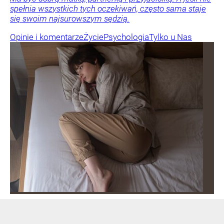
spełnia wszystkich tych oczekiwań, często sama staje
się swoim najsurowszym sędzią.
Opinie i komentarze
Życie
Psychologia
Tylko u Nas