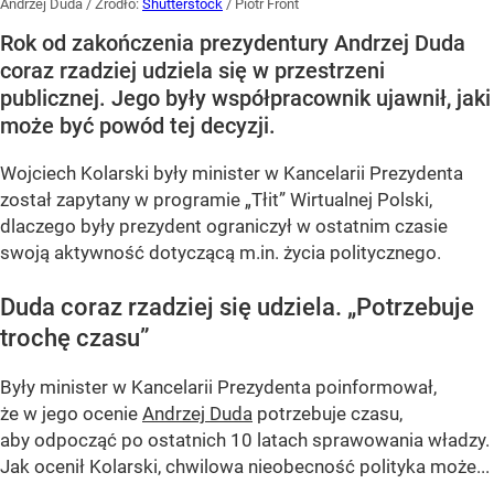
Andrzej Duda
/ Źródło:
Shutterstock
/
Piotr Front
Rok od zakończenia prezydentury Andrzej Duda
coraz rzadziej udziela się w przestrzeni
publicznej. Jego były współpracownik ujawnił, jaki
może być powód tej decyzji.
Wojciech Kolarski były minister w Kancelarii Prezydenta
został zapytany w programie
„Tłit”
Wirtualnej Polski,
dlaczego były prezydent ograniczył w ostatnim czasie
swoją aktywność dotyczącą m.in. życia politycznego.
Duda coraz rzadziej się udziela.
„Potrzebuje
trochę czasu”
Były minister w Kancelarii Prezydenta poinformował,
że w jego ocenie
Andrzej Duda
potrzebuje czasu,
aby odpocząć po ostatnich 10 latach sprawowania władzy.
Jak ocenił Kolarski, chwilowa nieobecność polityka może...