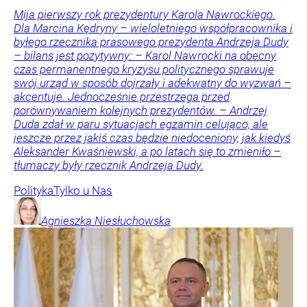
Mija pierwszy rok prezydentury Karola Nawrockiego.
Dla Marcina Kędryny – wieloletniego współpracownika i
byłego rzecznika prasowego prezydenta Andrzeja Dudy
– bilans jest pozytywny: – Karol Nawrocki na obecny
czas permanentnego kryzysu politycznego sprawuje
swój urząd w sposób dojrzały i adekwatny do wyzwań –
akcentuje. Jednocześnie przestrzega przed
porównywaniem kolejnych prezydentów. – Andrzej
Duda zdał w paru sytuacjach egzamin celująco, ale
jeszcze przez jakiś czas będzie niedoceniony, jak kiedyś
Aleksander Kwaśniewski, a po latach się to zmieniło –
tłumaczy były rzecznik Andrzeja Dudy.
Polityka
Tylko u Nas
Agnieszka
Niesłuchowska