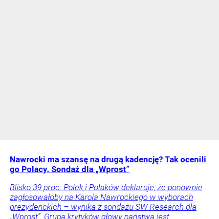
Nawrocki ma szansę na drugą kadencję? Tak ocenili
go Polacy. Sondaż dla „Wprost”
Blisko 39 proc. Polek i Polaków deklaruje, że ponownie
zagłosowałoby na Karola Nawrockiego w wyborach
prezydenckich – wynika z sondażu SW Research dla
„Wprost”. Grupa krytyków głowy państwa jest