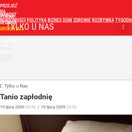
PRZEJDŹ
NA
WPROST
STRONĘ
WIADOMOŚCI
POLITYKA
BIZNES
DOM
ZDROWIE
ROZRYWKA
TYGODN
GŁÓWNĄ
TYLKO U NAS
UBSKRYBUJ
ZALOGUJ
MENU
Tylko u Nas
Tanio zapłodnię
19
lipca
2009
20:56
/
19
lipca
2009
20:56