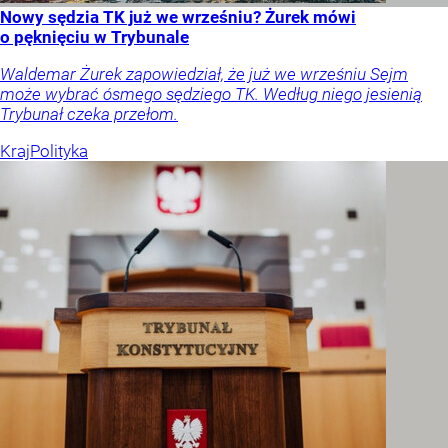
Nowy sędzia TK już we wrześniu? Żurek mówi
o pęknięciu w Trybunale
Waldemar Żurek zapowiedział, że już we wrześniu Sejm
może wybrać ósmego sędziego TK. Według niego jesienią
Trybunał czeka przełom.
Kraj
Polityka