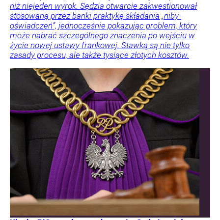
niż niejeden wyrok. Sędzia otwarcie zakwestionował
stosowaną przez banki praktykę składania „niby-
oświadczeń”, jednocześnie pokazując problem, który
może nabrać szczególnego znaczenia po wejściu w
życie nowej ustawy frankowej. Stawką są nie tylko
zasady procesu, ale także tysiące złotych kosztów.