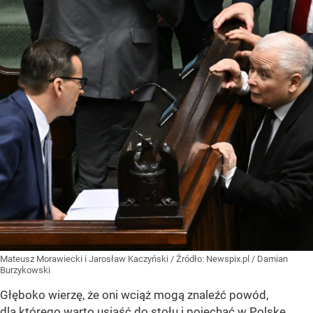
Mateusz Morawiecki i Jarosław Kaczyński
/ Źródło:
Newspix.pl
/
Damian
Burzykowski
Głęboko wierzę, że oni wciąż mogą znaleźć powód,
dla którego warto usiąść do stołu i pojechać w Polskę