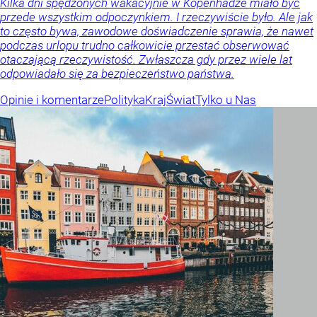
Kilka dni spędzonych wakacyjnie w Kopenhadze miało być
przede wszystkim odpoczynkiem. I rzeczywiście było. Ale jak
to często bywa, zawodowe doświadczenie sprawia, że nawet
podczas urlopu trudno całkowicie przestać obserwować
otaczającą rzeczywistość. Zwłaszcza gdy przez wiele lat
odpowiadało się za bezpieczeństwo państwa.
Opinie i komentarze
Polityka
Kraj
Świat
Tylko u Nas