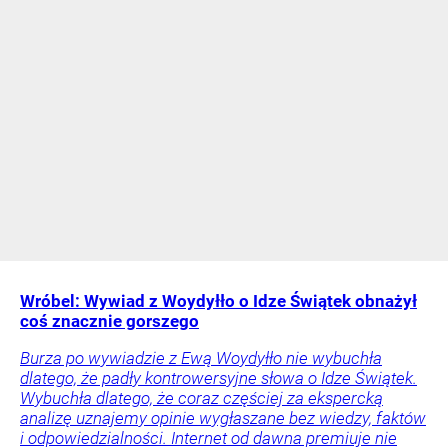
Wróbel: Wywiad z Woydyłło o Idze Świątek obnażył
coś znacznie gorszego
Burza po wywiadzie z Ewą Woydyłło nie wybuchła
dlatego, że padły kontrowersyjne słowa o Idze Świątek.
Wybuchła dlatego, że coraz częściej za ekspercką
analizę uznajemy opinie wygłaszane bez wiedzy, faktów
i odpowiedzialności. Internet od dawna premiuje nie