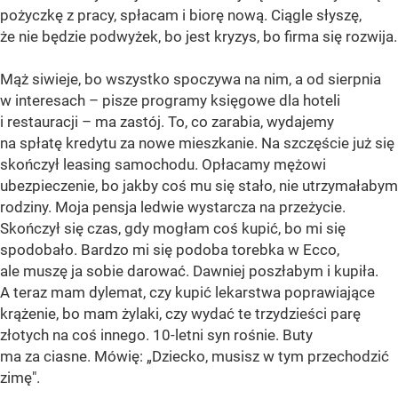
pożyczkę z pracy, spłacam i biorę nową. Ciągle słyszę,
że nie będzie podwyżek, bo jest kryzys, bo firma się rozwija.
Mąż siwieje, bo wszystko spoczywa na nim, a od sierpnia
w interesach – pisze programy księgowe dla hoteli
i restauracji – ma zastój. To, co zarabia, wydajemy
na spłatę kredytu za nowe mieszkanie. Na szczęście już się
skończył leasing samochodu. Opłacamy mężowi
ubezpieczenie, bo jakby coś mu się stało, nie utrzymałabym
rodziny. Moja pensja ledwie wystarcza na przeżycie.
Skończył się czas, gdy mogłam coś kupić, bo mi się
spodobało. Bardzo mi się podoba torebka w Ecco,
ale muszę ja sobie darować. Dawniej poszłabym i kupiła.
A teraz mam dylemat, czy kupić lekarstwa poprawiające
krążenie, bo mam żylaki, czy wydać te trzydzieści parę
złotych na coś innego. 10-letni syn rośnie. Buty
ma za ciasne. Mówię: „Dziecko, musisz w tym przechodzić
zimę".