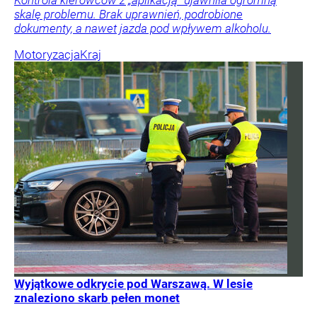
Kontrola kierowców z „aplikacją” ujawniła ogromną
skalę problemu. Brak uprawnień, podrobione
dokumenty, a nawet jazda pod wpływem alkoholu.
Motoryzacja
Kraj
Wyjątkowe odkrycie pod Warszawą. W lesie
znaleziono skarb pełen monet