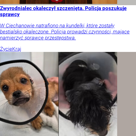
Zwyrodnialec okaleczył szczenięta. Policja poszukuje
sprawcy
W Ciechanowie natrafiono na kundelki, które zostały
bestialsko okaleczone. Policja prowadzi czynności, mające
namierzyć sprawcę przestępstwa.
Życie
Kraj