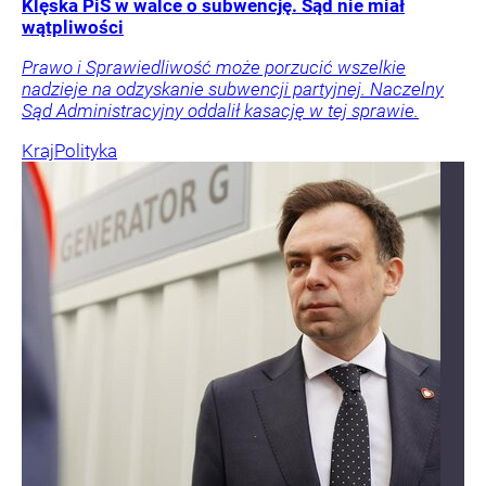
Klęska PiS w walce o subwencję. Sąd nie miał
wątpliwości
Prawo i Sprawiedliwość może porzucić wszelkie
nadzieje na odzyskanie subwencji partyjnej. Naczelny
Sąd Administracyjny oddalił kasację w tej sprawie.
Kraj
Polityka