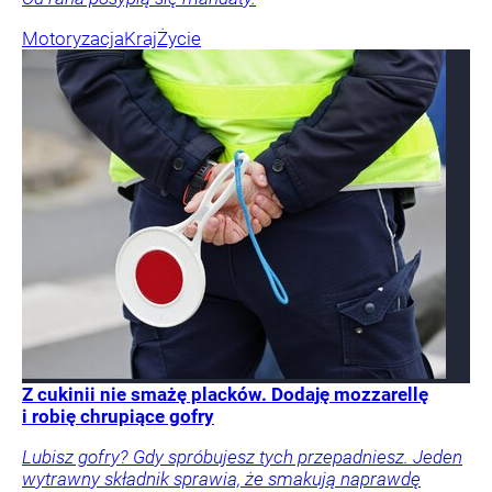
Motoryzacja
Kraj
Życie
Z cukinii nie smażę placków. Dodaję mozzarellę
i robię chrupiące gofry
Lubisz gofry? Gdy spróbujesz tych przepadniesz. Jeden
wytrawny składnik sprawia, że smakują naprawdę