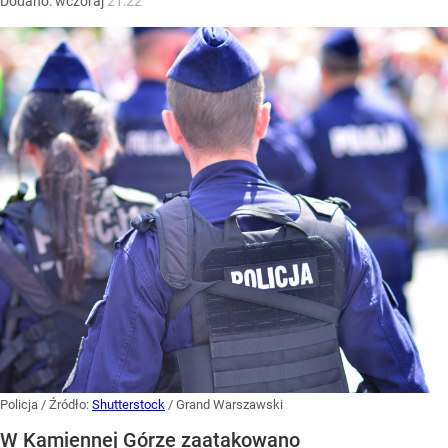
Dodano:
wczoraj
21:22
Policja
/ Źródło:
Shutterstock
/
Grand Warszawski
W Kamiennej Górze zaatakowano