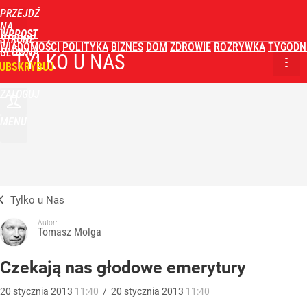
PRZEJDŹ
NA
WPROST
STRONĘ
WIADOMOŚCI
POLITYKA
BIZNES
DOM
ZDROWIE
ROZRYWKA
TYGODN
GŁÓWNĄ
TYLKO U NAS
UBSKRYBUJ
ZALOGUJ
MENU
Tylko u Nas
Autor:
Tomasz Molga
Czekają nas głodowe emerytury
20
stycznia
2013
11:40
/
20
stycznia
2013
11:40