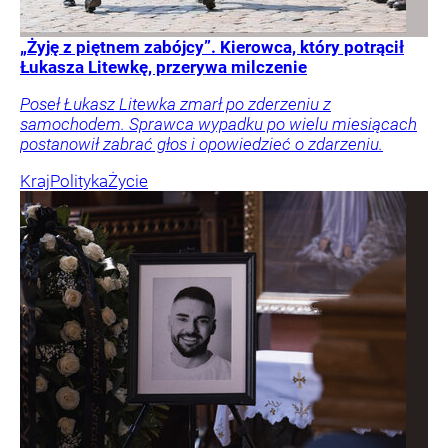
„Żyję z piętnem zabójcy”. Kierowca, który potrącił
Łukasza Litewkę, przerywa milczenie
Poseł Łukasz Litewka zmarł po zderzeniu z
samochodem. Sprawca wypadku po wielu miesiącach
postanowił zabrać głos i opowiedzieć o zdarzeniu.
Kraj
Polityka
Życie