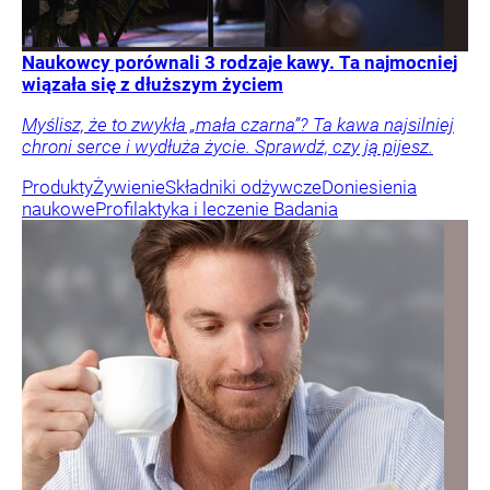
Naukowcy porównali 3 rodzaje kawy. Ta najmocniej
wiązała się z dłuższym życiem
Myślisz, że to zwykła „mała czarna”? Ta kawa najsilniej
chroni serce i wydłuża życie. Sprawdź, czy ją pijesz.
Produkty
Żywienie
Składniki odżywcze
Doniesienia
naukowe
Profilaktyka i leczenie
Badania