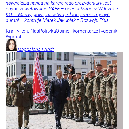
największą hańbą na karcie jego prezydentury jest
chyba zawetowanie SAFE – ocenia Mariusz Witczak z
KO. – Mamy głowę państwa, z której możemy być
dumni – kontruje Marek Jakubiak z Rozwoju Plus.
Kraj
Tylko u Nas
Polityka
Opinie i komentarze
Tygodnik
Wprost
Magdalena
Frindt