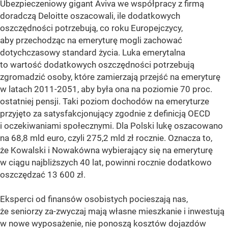
Ubezpieczeniowy gigant Aviva we współpracy z firmą
doradczą Deloitte oszacowali, ile dodatkowych
oszczędności potrzebują, co roku Europejczycy,
aby przechodząc na emeryturę mogli zachować
dotychczasowy standard życia. Luka emerytalna
to wartość dodatkowych oszczędności potrzebują
zgromadzić osoby, które zamierzają przejść na emeryturę
w latach 2011-2051, aby była ona na poziomie 70 proc.
ostatniej pensji. Taki poziom dochodów na emeryturze
przyjęto za satysfakcjonujący zgodnie z definicją OECD
i oczekiwaniami społecznymi. Dla Polski lukę oszacowano
na 68,8 mld euro, czyli 275,2 mld zł rocznie. Oznacza to,
że Kowalski i Nowakówna wybierający się na emeryturę
w ciągu najbliższych 40 lat, powinni rocznie dodatkowo
oszczędzać 13 600 zł.
Eksperci od finansów osobistych pocieszają nas,
że seniorzy za-zwyczaj mają własne mieszkanie i inwestują
w nowe wyposażenie, nie ponoszą kosztów dojazdów