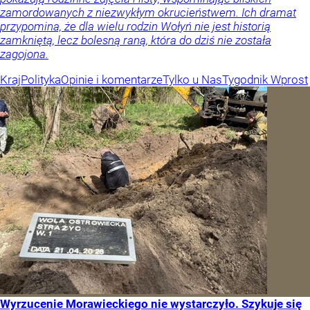
zamordowanych z niezwykłym okrucieństwem. Ich dramat
przypomina, że dla wielu rodzin Wołyń nie jest historią
zamkniętą, lecz bolesną raną, która do dziś nie została
zagojona.
Kraj
Polityka
Opinie i komentarze
Tylko u Nas
Tygodnik Wprost
Wyrzucenie Morawieckiego nie wystarczyło. Szykuje się