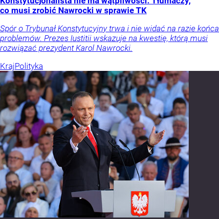
Konstytucjonalista nie ma wątpliwości. Tłumaczy,
co musi zrobić Nawrocki w sprawie TK
Spór o Trybunał Konstytucyjny trwa i nie widać na razie końca
problemów. Prezes Iustitii wskazuje na kwestię, którą musi
rozwiązać prezydent Karol Nawrocki.
Kraj
Polityka