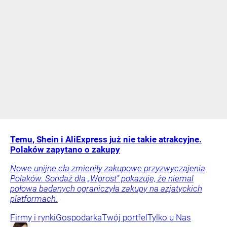
Temu, Shein i AliExpress już nie takie atrakcyjne.
Polaków zapytano o zakupy
Nowe unijne cła zmieniły zakupowe przyzwyczajenia
Polaków. Sondaż dla „Wprost” pokazuje, że niemal
połowa badanych ograniczyła zakupy na azjatyckich
platformach.
Firmy i rynki
Gospodarka
Twój portfel
Tylko u Nas