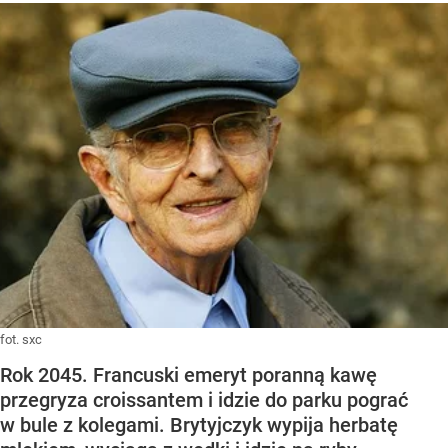
fot. sxc
Rok 2045. Francuski emeryt poranną kawę
przegryza croissantem i idzie do parku pograć
w bule z kolegami. Brytyjczyk wypija herbatę