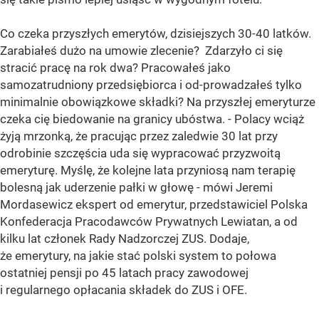
Co czeka przyszłych emerytów, dzisiejszych 30-40 latków.
Zarabiałeś dużo na umowie zlecenie? Zdarzyło ci się
stracić pracę na rok dwa? Pracowałeś jako
samozatrudniony przedsiębiorca i od-prowadzałeś tylko
minimalnie obowiązkowe składki? Na przyszłej emeryturze
czeka cię biedowanie na granicy ubóstwa. - Polacy wciąż
żyją mrzonką, że pracując przez zaledwie 30 lat przy
odrobinie szczęścia uda się wypracować przyzwoitą
emeryturę. Myślę, że kolejne lata przyniosą nam terapię
bolesną jak uderzenie pałki w głowę - mówi Jeremi
Mordasewicz ekspert od emerytur, przedstawiciel Polska
Konfederacja Pracodawców Prywatnych Lewiatan, a od
kilku lat członek Rady Nadzorczej ZUS. Dodaje,
że emerytury, na jakie stać polski system to połowa
ostatniej pensji po 45 latach pracy zawodowej
i regularnego opłacania składek do ZUS i OFE.