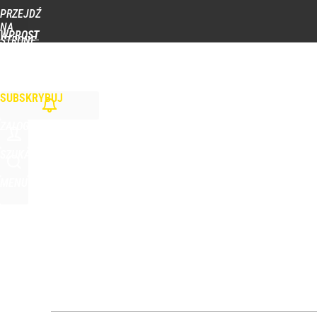
PRZEJDŹ
Udostępnij
0
Skomentuj
NA
WPROST
STRONĘ
GŁÓWNĄ
WIADOMOŚCI
POLITYKA
BIZNES
DOM
ZDROWIE
ROZRYWKA
TYGOD
Żurek o „najczarniejszym scenariuszu” ws. Trybun
SUBSKRYBUJ
dodaj
ZALOGUJ
Farmacja: wzrost pod presją. co czeka branżę do 
SZUKAJ
MENU
1
Wrze po roku Nawrockiego. „Największa hańba” ko
16