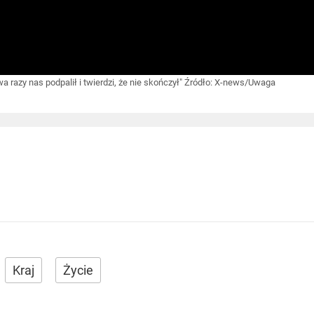
razy nas podpalił i twierdzi, że nie skończył"
Źródło:
X-news/Uwaga
Kraj
Życie