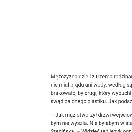
Mężczyzna dzieli z trzema rodzin
nie miał prądu ani wody, według 
brakowało, by drugi, który wybuchł
swąd palonego plastiku. Jak pods
– Jak mąż otworzył drzwi wejściow
bym nie wyszła. Nie byłabym w sta
Stępińska. – Widzieć ten język ogni