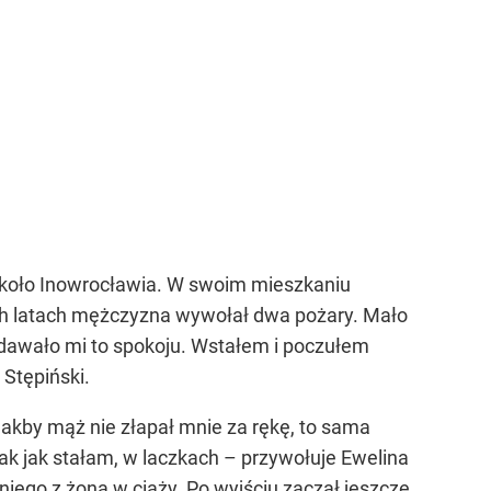
t koło Inowrocławia. W swoim mieszkaniu
óch latach mężczyzna wywołał dwa pożary. Mało
ie dawało mi to spokoju. Wstałem i poczułem
Stępiński.
Jakby mąż nie złapał mnie za rękę, to sama
ak jak stałam, w laczkach – przywołuje Ewelina
 niego z żoną w ciąży. Po wyjściu zaczął jeszcze