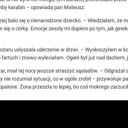
 jakby karabin – opowiada pan Mateusz.
ej bało się o nienarodzone dziecko. – Wiedziałam, że my 
 się o córkę. Emocje zeszły mi dopiero po tym, jak ginek
ożaru usłyszała uderzenie w drzwi. – Wyskoczyłam w koszu
fartuch i znowu wyleciałam. Ogień był już nad dachem, 
r, miał tej nocy jeszcze straszyć sąsiadów. – Odgrażał s
y nie rozumiał sytuacji, co w ogóle zrobił – przywołuje p
opalone. Żona przeszła to lepiej, bo coś mokrego zarzuci