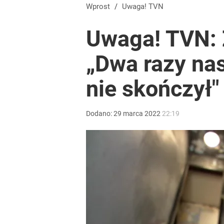
Zmiana przed wyborami w Krakowie. Kandydatka T
Wprost
/
Uwaga! TVN
Uwaga! TVN: 
1
„Dwa razy nas
Nawrocki ma szansę na drugą kadencję? Tak ocenil
nie skończył"
10
Dodano:
29
marca
2022
22:19
Dlaczego Andrzej Duda się nie udziela? Były minis
dodaj