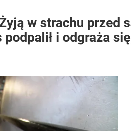
uska ma własny komitet
Żyją w strachu przed 
 podpalił i odgraża się
i go Polacy. Sondaż dla „Wprost”
ter ujawnił powód