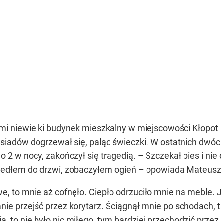
ami niewielki budynek mieszkalny w miejscowości Kłopo
sąsiadów dogrzewał się, paląc świeczki. W ostatnich dw
 o 2 w nocy, zakończył się tragedią. – Szczekał pies i n
zedłem do drzwi, zobaczyłem ogień – opowiada Mateusz 
e, to mnie aż cofnęło. Ciepło odrzuciło mnie na meble. 
nie przejść przez korytarz. Ściągnął mnie po schodach, t
a, to nie było nic miłego, tym bardziej przechodzić przez