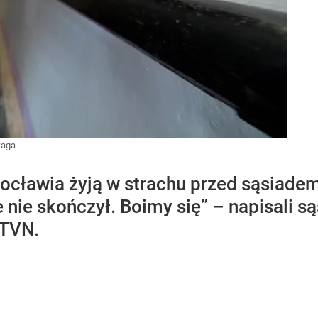
waga
ocławia żyją w strachu przed sąsiadem
ze nie skończył. Boimy się” – napisali 
 TVN.