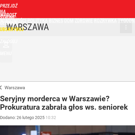
PRZEJDŹ
NA
WPROST
STRONĘ
WIADOMOŚCI
POLITYKA
BIZNES
DOM
ZDROWIE
ROZRYWKA
TYGODN
GŁÓWNĄ
WARSZAWA
UBSKRYBUJ
ZALOGUJ
MENU
Warszawa
Seryjny morderca w Warszawie?
Prokuratura zabrała głos ws. seniorek
Dodano:
26
lutego
2025
10:32