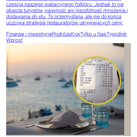
częścią naszego wakacyjnego folkloru. Jednak to nie
głupota turystów, naiwność ani niezdolność mnożenia i
dodawania do stu. To przemyślana, ale nie do końca
uczciwa strategia restauratorów ukrywających ceny.
Finanse i inwestycje
Podróże
Kraj
Tylko u Nas
Tygodnik
Wprost