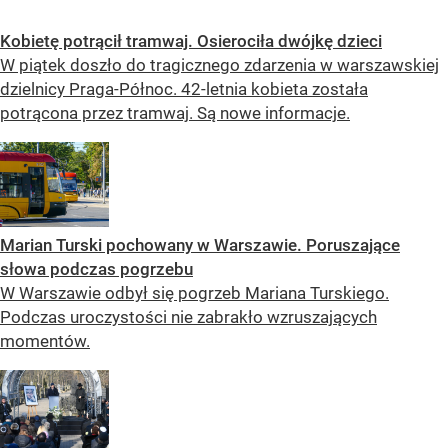
Kobietę potrącił tramwaj. Osierociła dwójkę dzieci
W piątek doszło do tragicznego zdarzenia w warszawskiej
dzielnicy Praga-Północ. 42-letnia kobieta została
potrącona przez tramwaj. Są nowe informacje.
Marian Turski pochowany w Warszawie. Poruszające
słowa podczas pogrzebu
W Warszawie odbył się pogrzeb Mariana Turskiego.
Podczas uroczystości nie zabrakło wzruszających
momentów.