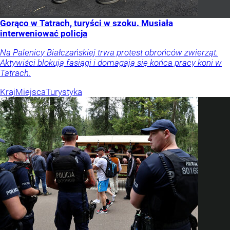
Gorąco w Tatrach, turyści w szoku. Musiała
interweniować policja
Na Palenicy Białczańskiej trwa protest obrońców zwierząt.
Aktywiści blokują fasiągi i domagają się końca pracy koni w
Tatrach.
Kraj
Miejsca
Turystyka