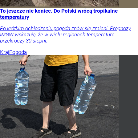
To jeszcze nie koniec. Do Polski wrócą tropikalne
temperatury
Po krótkim ochłodzeniu pogoda znów się zmieni. Prognozy
IMGW wskazują, że w wielu regionach temperatura
przekroczy 30 stopni.
Kraj
Pogoda