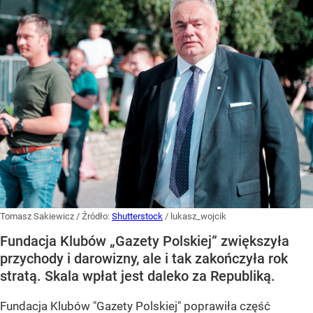
Tomasz Sakiewicz
/ Źródło:
Shutterstock
/
lukasz_wojcik
Fundacja Klubów „Gazety Polskiej” zwiększyła
przychody i darowizny, ale i tak zakończyła rok
stratą. Skala wpłat jest daleko za Republiką.
Fundacja Klubów "Gazety Polskiej" poprawiła część