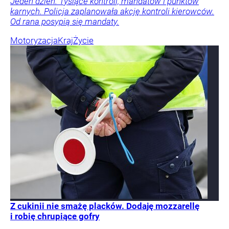
Jeden dzień. Tysiące kontroli, mandatów i punktów
karnych. Policja zaplanowała akcję kontroli kierowców.
Od rana posypią się mandaty.
Motoryzacja
Kraj
Życie
Z cukinii nie smażę placków. Dodaję mozzarellę
i robię chrupiące gofry