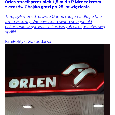
Orlen stracił przez nich 1,5 mld zł? Menedżerom
z czasów Obajtka grozi po 25 lat więzienia
Trzej byli menedżerowie Orlenu mogą na długie lata
trafić za kraty. Właśnie skierowano do sądu akt
oskarżenia w sprawie miliardowych strat państwowej
spółki.
Kraj
Polityka
Gospodarka