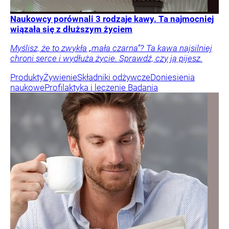
Naukowcy porównali 3 rodzaje kawy. Ta najmocniej
wiązała się z dłuższym życiem
Myślisz, że to zwykła „mała czarna”? Ta kawa najsilniej
chroni serce i wydłuża życie. Sprawdź, czy ją pijesz.
Produkty
Żywienie
Składniki odżywcze
Doniesienia
naukowe
Profilaktyka i leczenie
Badania