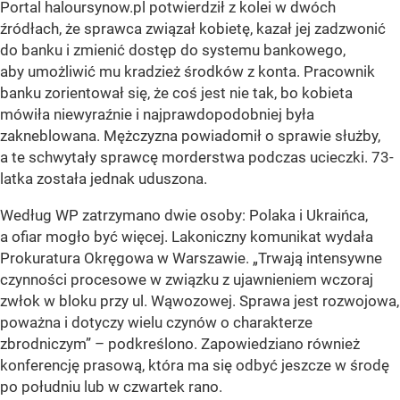
Portal haloursynow.pl potwierdził z kolei w dwóch
źródłach, że sprawca związał kobietę, kazał jej zadzwonić
do banku i zmienić dostęp do systemu bankowego,
aby umożliwić mu kradzież środków z konta. Pracownik
banku zorientował się, że coś jest nie tak, bo kobieta
mówiła niewyraźnie i najprawdopodobniej była
zakneblowana. Mężczyzna powiadomił o sprawie służby,
a te schwytały sprawcę morderstwa podczas ucieczki. 73-
latka została jednak uduszona.
Według WP zatrzymano dwie osoby: Polaka i Ukraińca,
a ofiar mogło być więcej. Lakoniczny komunikat wydała
Prokuratura Okręgowa w Warszawie. „Trwają intensywne
czynności procesowe w związku z ujawnieniem wczoraj
zwłok w bloku przy ul. Wąwozowej. Sprawa jest rozwojowa,
poważna i dotyczy wielu czynów o charakterze
zbrodniczym” – podkreślono. Zapowiedziano również
konferencję prasową, która ma się odbyć jeszcze w środę
po południu lub w czwartek rano.