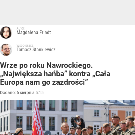
Autor:
Magdalena Frindt
Współpraca:
Tomasz Stankiewicz
Wrze po roku Nawrockiego.
„Największa hańba” kontra „Cała
Europa nam go zazdrości”
Dodano:
6
sierpnia
5:15