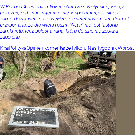
W Buenos Aires potomkowie ofiar rzezi wołyńskiej wciąż
pokazują rodzinne zdjęcia i listy, wspominając bliskich
zamordowanych z niezwykłym okrucieństwem. Ich dramat
przypomina, że dla wielu rodzin Wołyń nie jest historią
zamkniętą, lecz bolesną raną, która do dziś nie została
zagojona.
Kraj
Polityka
Opinie i komentarze
Tylko u Nas
Tygodnik Wprost