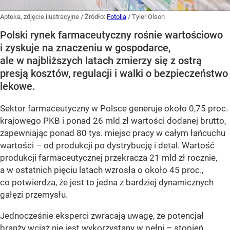
Apteka, zdjęcie ilustracyjne
/ Źródło:
Fotolia
/
Tyler Olson
Polski rynek farmaceutyczny rośnie wartościowo
i zyskuje na znaczeniu w gospodarce,
ale w najbliższych latach zmierzy się z ostrą
presją kosztów, regulacji i walki o bezpieczeństwo
lekowe.
Sektor farmaceutyczny w Polsce generuje około 0,75 proc.
krajowego PKB i ponad 26 mld zł wartości dodanej brutto,
zapewniając ponad 80 tys. miejsc pracy w całym łańcuchu
wartości – od produkcji po dystrybucję i detal. Wartość
produkcji farmaceutycznej przekracza 21 mld zł rocznie,
a w ostatnich pięciu latach wzrosła o około 45 proc.,
co potwierdza, że jest to jedna z bardziej dynamicznych
gałęzi przemysłu.
Jednocześnie eksperci zwracają uwagę, że potencjał
branży wciąż nie jest wykorzystany w pełni – stopień