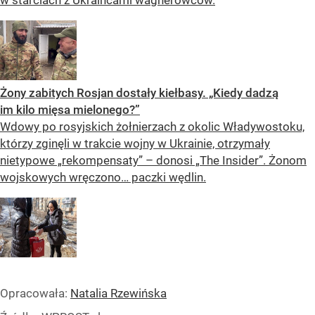
w starciach z Ukraińcami wagnerowców.
Żony zabitych Rosjan dostały kiełbasy. „Kiedy dadzą
im kilo mięsa mielonego?”
Wdowy po rosyjskich żołnierzach z okolic Władywostoku,
którzy zginęli w trakcie wojny w Ukrainie, otrzymały
nietypowe „rekompensaty” – donosi „The Insider”. Żonom
wojskowych wręczono… paczki wędlin.
Opracowała:
Natalia Rzewińska