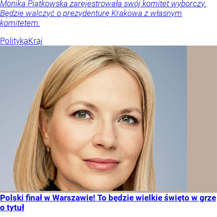
Monika Piątkowska zarejestrowała swój komitet wyborczy.
Będzie walczyć o prezydenturę Krakowa z własnym
komitetem.
Polityka
Kraj
Polski finał w Warszawie! To będzie wielkie święto w grze
o tytuł