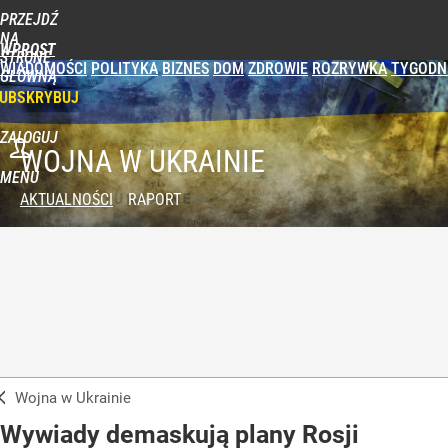
PRZEJDŹ
NA
WPROST
STRONĘ
WIADOMOŚCI
POLITYKA
BIZNES
DOM
ZDROWIE
ROZRYWKA
TYGODN
GŁÓWNĄ
UBSKRYBUJ
ZALOGUJ
WOJNA W UKRAINIE
MENU
AKTUALNOŚCI
RAPORT
Wojna w Ukrainie
Wywiady demaskują plany Rosji