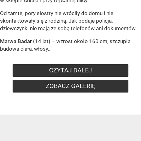
w sklepie Auchan przy tej samej ulicy.
Od tamtej pory siostry nie wróciły do domu i nie
skontaktowały się z rodziną. Jak podaje policja,
dziewczynki nie mają ze sobą telefonów ani dokumentów.
Marwa Badar
(14 lat) – wzrost około 160 cm, szczupła
budowa ciała, włosy...
CZYTAJ DALEJ
ZOBACZ GALERIĘ