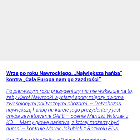
Wrze po roku Nawrockiego. „Największa hańba”
kontra „Cała Europa nam go zazdrości”
Po pierwszym roku prezydentury nic nie wskazuje na to,
żeby Karol Nawrocki wyciszył spory między dwoma
zwaśnionymi politycznymi obozami. – Dotychczas
największą hańbą na karcie jego prezydentury jest
chyba zawetowanie SAFE – ocenia Mariusz Witczak z
KO. – Mamy głowę państwa, z której możemy być
dumni – kontruje Marek Jakubiak z Rozwoju Plus.