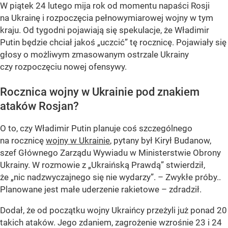
W piątek 24 lutego mija rok od momentu napaści Rosji
na Ukrainę i rozpoczęcia pełnowymiarowej wojny w tym
kraju. Od tygodni pojawiają się spekulacje, że Władimir
Putin będzie chciał jakoś „uczcić” tę rocznicę. Pojawiały się
głosy o możliwym zmasowanym ostrzale Ukrainy
czy rozpoczęciu nowej ofensywy.
Rocznica wojny w Ukrainie pod znakiem
ataków Rosjan?
O to, czy Władimir Putin planuje coś szczególnego
na rocznicę
wojny w Ukrainie
, pytany był Kirył Budanow,
szef Głównego Zarządu Wywiadu w Ministerstwie Obrony
Ukrainy. W rozmowie z „Ukraińską Prawdą” stwierdził,
że „nic nadzwyczajnego się nie wydarzy”. – Zwykłe próby..
Planowane jest małe uderzenie rakietowe – zdradził.
Dodał, że od początku wojny Ukraińcy przeżyli już ponad 20
takich ataków. Jego zdaniem, zagrożenie wzrośnie 23 i 24