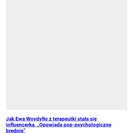
Jak Ewa Woydyłło z terapeutki stała się
influencerką. „Opowiada pop-psychologiczne
brednie”