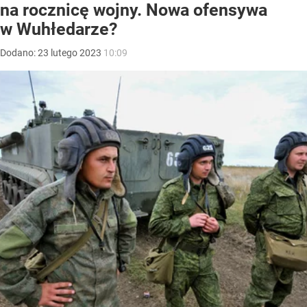
na rocznicę wojny. Nowa ofensywa
w Wuhłedarze?
Dodano:
23
lutego
2023
10:09