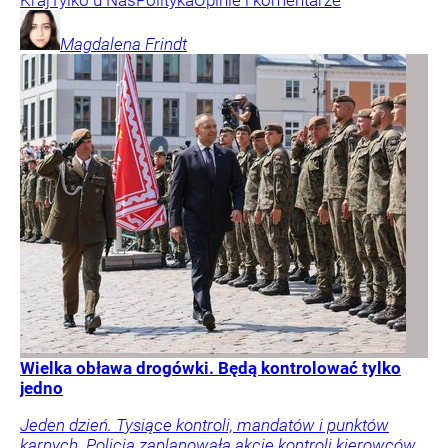
Kraj
Tylko u Nas
Polityka
Opinie i komentarze
Magdalena
Frindt
Wielka obława drogówki. Będą kontrolować tylko
jedno
Jeden dzień. Tysiące kontroli, mandatów i punktów
karnych. Policja zaplanowała akcję kontroli kierowców.