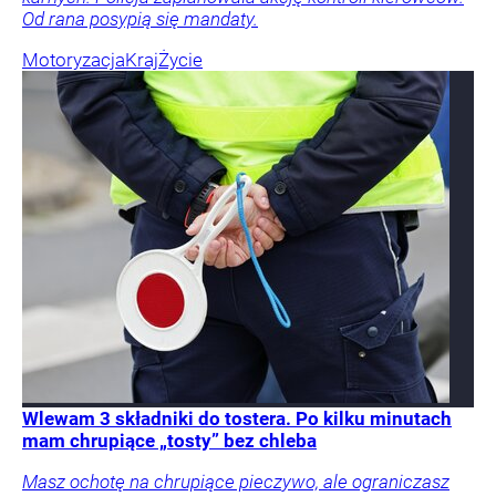
Od rana posypią się mandaty.
Motoryzacja
Kraj
Życie
Wlewam 3 składniki do tostera. Po kilku minutach
mam chrupiące „tosty” bez chleba
Masz ochotę na chrupiące pieczywo, ale ograniczasz