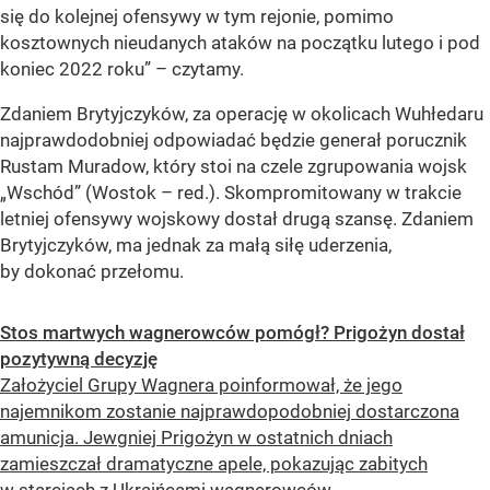
się do kolejnej ofensywy w tym rejonie, pomimo
kosztownych nieudanych ataków na początku lutego i pod
koniec 2022 roku” – czytamy.
Zdaniem Brytyjczyków, za operację w okolicach Wuhłedaru
najprawdodobniej odpowiadać będzie generał porucznik
Rustam Muradow, który stoi na czele zgrupowania wojsk
„Wschód” (Wostok – red.). Skompromitowany w trakcie
letniej ofensywy wojskowy dostał drugą szansę. Zdaniem
Brytyjczyków, ma jednak za małą siłę uderzenia,
by dokonać przełomu.
Stos martwych wagnerowców pomógł? Prigożyn dostał
pozytywną decyzję
Założyciel Grupy Wagnera poinformował, że jego
najemnikom zostanie najprawdopodobniej dostarczona
amunicja. Jewgniej Prigożyn w ostatnich dniach
zamieszczał dramatyczne apele, pokazując zabitych