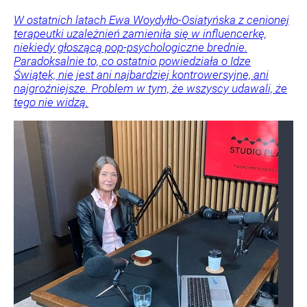
W ostatnich latach Ewa Woydyłło-Osiatyńska z cenionej
terapeutki uzależnień zamieniła się w influencerkę,
niekiedy głoszącą pop-psychologiczne brednie.
Paradoksalnie to, co ostatnio powiedziała o Idze
Świątek, nie jest ani najbardziej kontrowersyjne, ani
najgroźniejsze. Problem w tym, że wszyscy udawali, że
tego nie widzą.