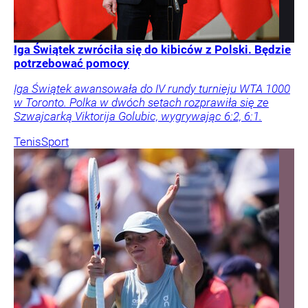
Iga Świątek zwróciła się do kibiców z Polski. Będzie
potrzebować pomocy
Iga Świątek awansowała do IV rundy turnieju WTA 1000
w Toronto. Polka w dwóch setach rozprawiła się ze
Szwajcarką Viktorija Golubic, wygrywając 6:2, 6:1.
Tenis
Sport