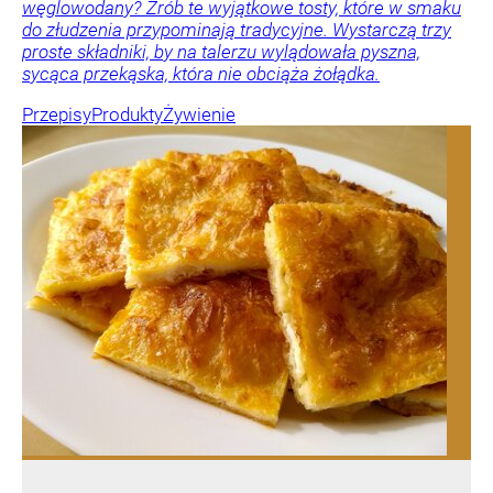
węglowodany? Zrób te wyjątkowe tosty, które w smaku
do złudzenia przypominają tradycyjne. Wystarczą trzy
proste składniki, by na talerzu wylądowała pyszna,
sycąca przekąska, która nie obciąża żołądka.
Przepisy
Produkty
Żywienie