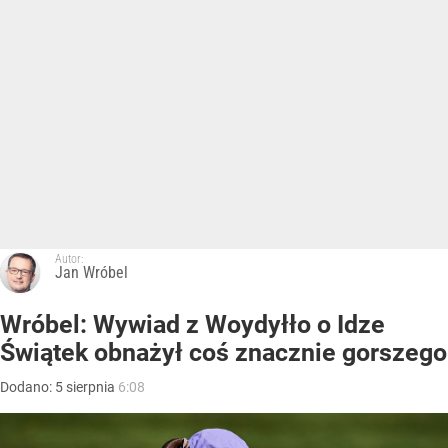
Autor:
Jan Wróbel
Wróbel: Wywiad z Woydyłło o Idze
Świątek obnażył coś znacznie gorszego
Dodano:
5
sierpnia
6:08