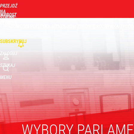
PRZEJDŹ
Udostępnij
4
Skomentuj
NA
WPROST
STRONĘ
GŁÓWNĄ
WIADOMOŚCI
POLITYKA
BIZNES
DOM
ZDROWIE
ROZRYWKA
TYGOD
SUBSKRYBUJ
ZALOGUJ
SZUKAJ
MENU
WYBORY PARLAM