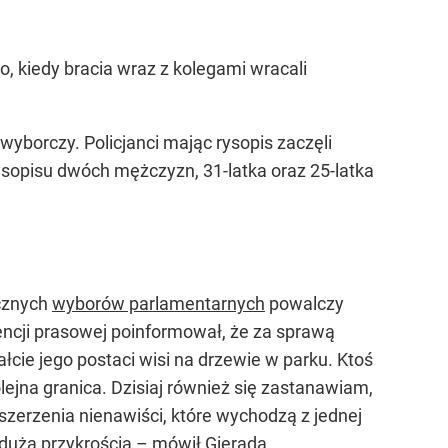
ło, kiedy bracia wraz z kolegami wracali
yborczy. Policjanci mając rysopis zaczęli
rysopisu dwóch mężczyzn, 31-latka oraz 25-latka
cznych
wyborów parlamentarnych
powalczy
ncji prasowej poinformował, że za sprawą
ałcie jego postaci wisi na drzewie w parku. Ktoś
lejna granica. Dzisiaj również się zastanawiam,
 szerzenia nienawiści, które wychodzą z jednej
 dużą przykrością – mówił Gierada