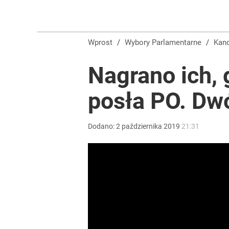
Wprost
/
Wybory Parlamentarne
/
Kan
Nagrano ich, 
posła PO. Dw
Dodano:
2
października
2019
21:31