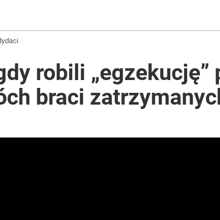
dydaci
gdy robili „egzekucję”
óch braci zatrzymanyc