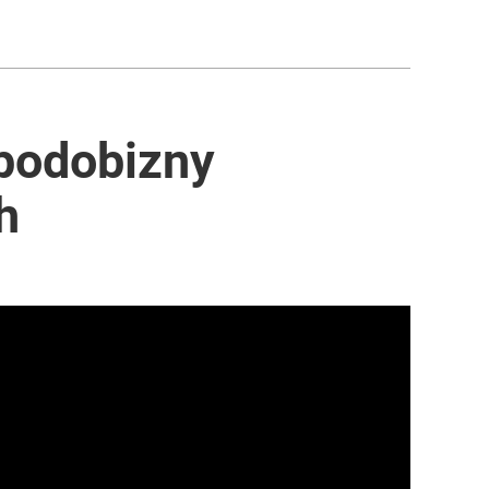
 podobizny
h