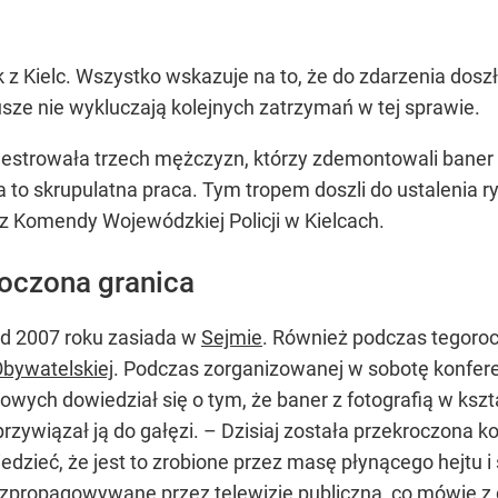
k z Kielc. Wszystko wskazuje na to, że do zdarzenia dosz
usze nie wykluczają kolejnych zatrzymań w tej sprawie.
estrowała trzech mężczyzn, którzy zdemontowali baner w
a to skrupulatna praca. Tym tropem doszli do ustalenia 
 z Komendy Wojewódzkiej Policji w Kielcach.
roczona granica
od 2007 roku zasiada w
Sejmie
. Również podczas tegoro
 Obywatelskiej
. Podczas zorganizowanej w sobotę konfere
towych dowiedział się o tym, że baner z fotografią w kszt
rzywiązał ją do gałęzi. – Dzisiaj została przekroczona ko
edzieć, że jest to zrobione przez masę płynącego hejtu i
y rozpropagowywane przez telewizję publiczną, co mówię z