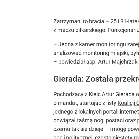
Zatrzymani to bracia – 25 i 31-late
z meczu piłkarskiego. Funkcjonari
– Jedna z kamer monitoringu zarej
analizować monitoring miejski, był
– powiedział asp. Artur Majchrzak
Gierada: Została przek
Pochodzący z Kielc Artur Gierada 
o mandat, startując z listy
Koalicji
jednego z lokalnych portali interne
obwiązał taśmą nogi postaci oraz p
czemu tak się dzieje – i mogę powi
opcji politycznej, często niestet