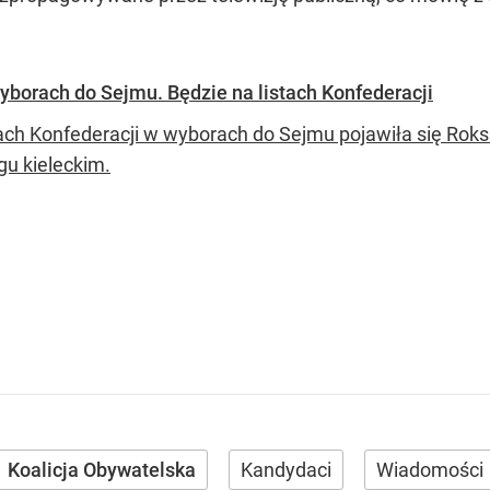
wyborach do Sejmu. Będzie na listach Konfederacji
tach Konfederacji w wyborach do Sejmu pojawiła się Roksa
gu kieleckim.
Koalicja Obywatelska
Kandydaci
Wiadomości