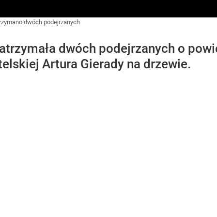
trzymano dwóch podejrzanych
zatrzymała dwóch podejrzanych o powi
lskiej Artura Gierady na drzewie.