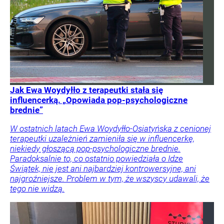
Jak Ewa Woydyłło z terapeutki stała się
influencerką. „Opowiada pop-psychologiczne
brednie”
W ostatnich latach Ewa Woydyłło-Osiatyńska z cenionej
terapeutki uzależnień zamieniła się w influencerkę,
niekiedy głoszącą pop-psychologiczne brednie.
Paradoksalnie to, co ostatnio powiedziała o Idze
Świątek, nie jest ani najbardziej kontrowersyjne, ani
najgroźniejsze. Problem w tym, że wszyscy udawali, że
tego nie widzą.