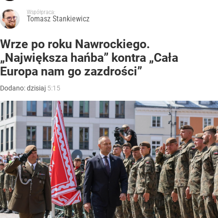
Współpraca:
Tomasz Stankiewicz
Wrze po roku Nawrockiego.
„Największa hańba” kontra „Cała
Europa nam go zazdrości”
Dodano:
dzisiaj
5:15