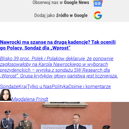
Obserwuj nas
w
Google News
Dodaj jako
źródło w Google
Nawrocki ma szansę na drugą kadencję? Tak ocenili
go Polacy. Sondaż dla „Wprost”
Blisko 39 proc. Polek i Polaków deklaruje, że ponownie
zagłosowałoby na Karola Nawrockiego w wyborach
prezydenckich – wynika z sondażu SW Research dla
„Wprost”. Grupa krytyków głowy państwa jest liczniejsza.
Sondaże
Kraj
Tylko u Nas
Polityka
Opinie i komentarze
Magdalena
Frindt