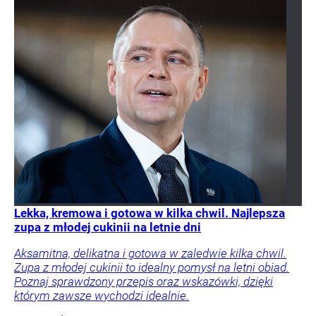
Lekka, kremowa i gotowa w kilka chwil. Najlepsza
zupa z młodej cukinii na letnie dni
Aksamitna, delikatna i gotowa w zaledwie kilka chwil.
Zupa z młodej cukinii to idealny pomysł na letni obiad.
Poznaj sprawdzony przepis oraz wskazówki, dzięki
którym zawsze wychodzi idealnie.