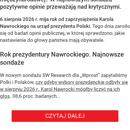
pozytywne opinie przeważają nad krytycznymi.
6 sierpnia 2026 r. mija rok od zaprzysiężenia Karola
Nawrockiego na urząd prezydenta Polski
. Tego dnia zaroiło
się od badań opinii publicznej, w której sprawdzono, jakie
nastawienie do głowy państwa mają obywatele.
Rok prezydentury Nawrockiego. Najnowsze
sondaże
W nowym sondażu
SW Research
dla „Wprost” zapytaliśmy
Polki i Polaków,
czy gdyby wybory prezydenckie odbyły się
w sierpniu 2026 r., Karol Nawrocki mógłby liczyć na ich
głos
. 38,6 proc. badanych...
CZYTAJ DALEJ