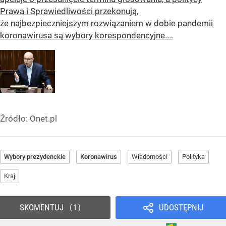
Prawa i Sprawiedliwości przekonują,
że najbezpieczniejszym rozwiązaniem w dobie pandemii
koronawirusa są wybory korespondencyjne....
Źródło:
Onet.pl
Wybory prezydenckie
Koronawirus
Wiadomości
Polityka
Kraj
SKOMENTUJ
UDOSTĘPNIJ
1