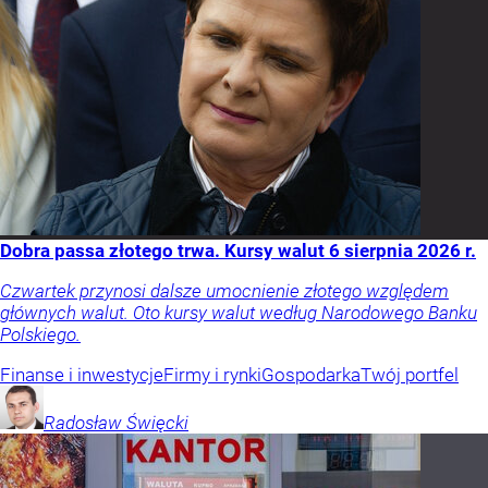
Dobra passa złotego trwa. Kursy walut 6 sierpnia 2026 r.
Czwartek przynosi dalsze umocnienie złotego względem
głównych walut. Oto kursy walut według Narodowego Banku
Polskiego.
Finanse i inwestycje
Firmy i rynki
Gospodarka
Twój portfel
Radosław
Święcki