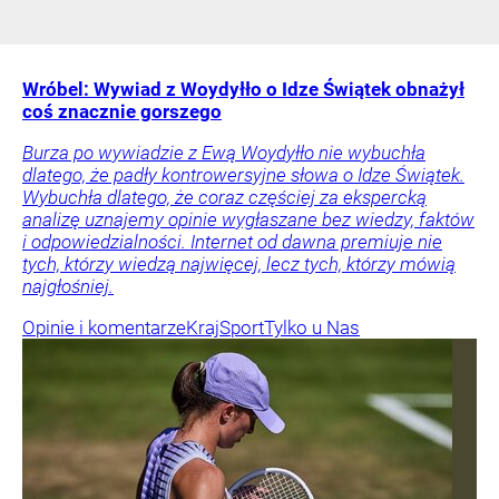
Wróbel: Wywiad z Woydyłło o Idze Świątek obnażył
coś znacznie gorszego
Burza po wywiadzie z Ewą Woydyłło nie wybuchła
dlatego, że padły kontrowersyjne słowa o Idze Świątek.
Wybuchła dlatego, że coraz częściej za ekspercką
analizę uznajemy opinie wygłaszane bez wiedzy, faktów
i odpowiedzialności. Internet od dawna premiuje nie
tych, którzy wiedzą najwięcej, lecz tych, którzy mówią
najgłośniej.
Opinie i komentarze
Kraj
Sport
Tylko u Nas