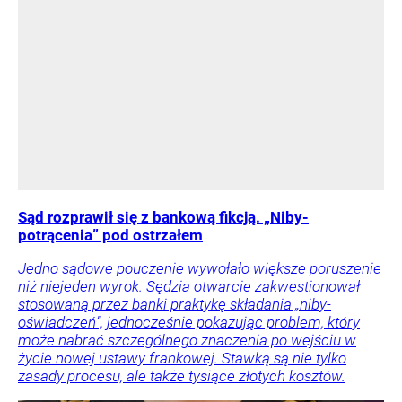
Sąd rozprawił się z bankową fikcją. „Niby-
potrącenia” pod ostrzałem
Jedno sądowe pouczenie wywołało większe poruszenie
niż niejeden wyrok. Sędzia otwarcie zakwestionował
stosowaną przez banki praktykę składania „niby-
oświadczeń”, jednocześnie pokazując problem, który
może nabrać szczególnego znaczenia po wejściu w
życie nowej ustawy frankowej. Stawką są nie tylko
zasady procesu, ale także tysiące złotych kosztów.