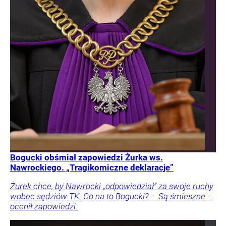
Bogucki obśmiał zapowiedzi Żurka ws.
Nawrockiego. „Tragikomiczne deklaracje”
Żurek chce, by Nawrocki „odpowiedział” za swoje ruchy
wobec sędziów TK. Co na to Bogucki? – Są śmieszne –
ocenił zapowiedzi.