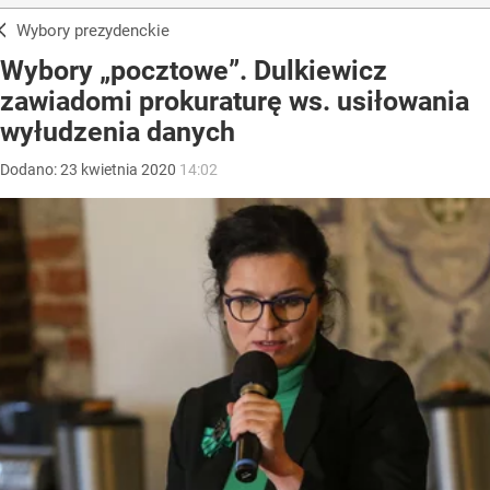
Wybory prezydenckie
Wybory „pocztowe”. Dulkiewicz
zawiadomi prokuraturę ws. usiłowania
wyłudzenia danych
Dodano:
23
kwietnia
2020
14:02