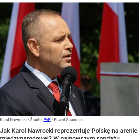
Karol Nawrocki
/ Źródło:
PAP
/
Paweł Supernak
Jak Karol Nawrocki reprezentuje Polskę na arenie
międzynarodowej? W najnowszym sondażu