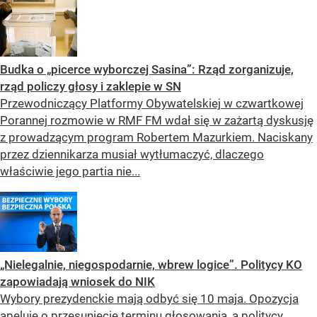
Budka o „picerce wyborczej Sasina”: Rząd zorganizuje,
rząd policzy głosy i zaklepie w SN
Przewodniczący Platformy Obywatelskiej w czwartkowej
Porannej rozmowie w RMF FM wdał się w zażartą dyskusję
z prowadzącym program Robertem Mazurkiem. Naciskany
przez dziennikarza musiał wytłumaczyć, dlaczego
właściwie jego partia nie...
„Nielegalnie, niegospodarnie, wbrew logice”. Politycy KO
zapowiadają wniosek do NIK
Wybory prezydenckie mają odbyć się 10 maja. Opozycja
apeluje o przesunięcie terminu głosowania, a politycy