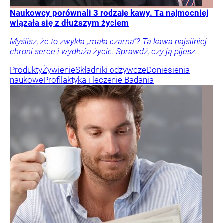
Naukowcy porównali 3 rodzaje kawy. Ta najmocniej
wiązała się z dłuższym życiem
Myślisz, że to zwykła „mała czarna”? Ta kawa najsilniej
chroni serce i wydłuża życie. Sprawdź, czy ją pijesz.
Produkty
Żywienie
Składniki odżywcze
Doniesienia
naukowe
Profilaktyka i leczenie
Badania