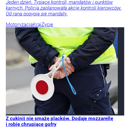
Jeden dzień. Tysiące kontroli, mandatów i punktów
karnych. Policja zaplanowała akcję kontroli kierowców.
Od rana posypią się mandaty.
Motoryzacja
Kraj
Życie
Z cukinii nie smażę placków. Dodaję mozzarellę
i robię chrupiące gofry