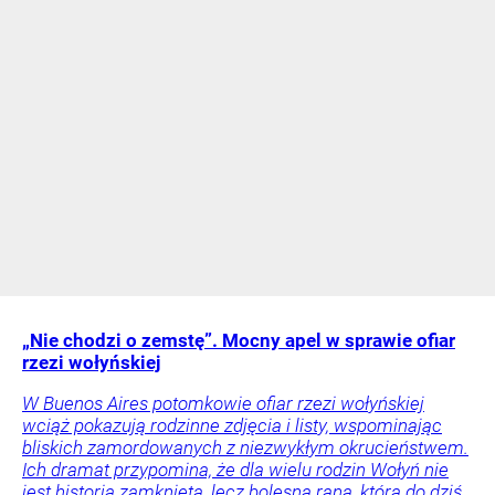
„Nie chodzi o zemstę”. Mocny apel w sprawie ofiar
rzezi wołyńskiej
W Buenos Aires potomkowie ofiar rzezi wołyńskiej
wciąż pokazują rodzinne zdjęcia i listy, wspominając
bliskich zamordowanych z niezwykłym okrucieństwem.
Ich dramat przypomina, że dla wielu rodzin Wołyń nie
jest historią zamkniętą, lecz bolesną raną, która do dziś