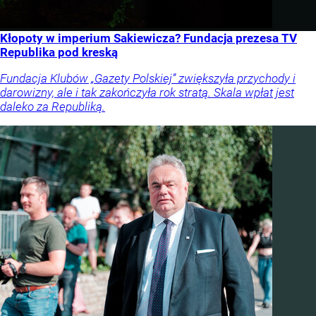
Kłopoty w imperium Sakiewicza? Fundacja prezesa TV
Republika pod kreską
Fundacja Klubów „Gazety Polskiej” zwiększyła przychody i
darowizny, ale i tak zakończyła rok stratą. Skala wpłat jest
daleko za Republiką.