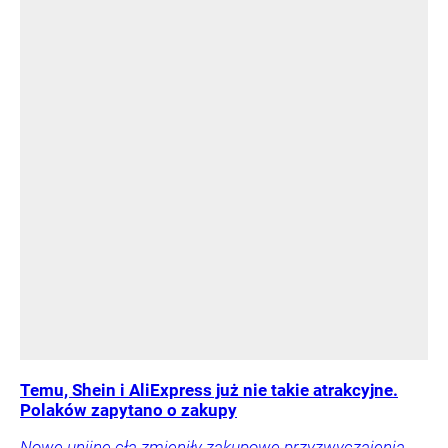
Temu, Shein i AliExpress już nie takie atrakcyjne.
Polaków zapytano o zakupy
Nowe unijne cła zmieniły zakupowe przyzwyczajenia