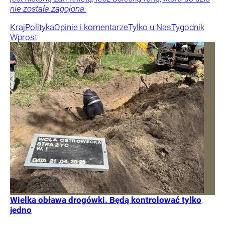
nie została zagojona.
Kraj
Polityka
Opinie i komentarze
Tylko u Nas
Tygodnik
Wprost
Wielka obława drogówki. Będą kontrolować tylko
jedno