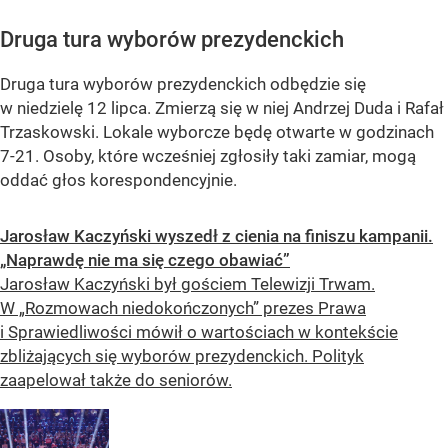
Druga tura wyborów prezydenckich
Druga tura wyborów prezydenckich odbędzie się
w niedzielę 12 lipca. Zmierzą się w niej Andrzej Duda i Rafał
Trzaskowski. Lokale wyborcze będę otwarte w godzinach
7-21. Osoby, które wcześniej zgłosiły taki zamiar, mogą
oddać głos korespondencyjnie.
Jarosław Kaczyński wyszedł z cienia na finiszu kampanii.
„Naprawdę nie ma się czego obawiać”
Jarosław Kaczyński był gościem Telewizji Trwam.
W „Rozmowach niedokończonych” prezes Prawa
i Sprawiedliwości mówił o wartościach w kontekście
zbliżających się wyborów prezydenckich. Polityk
zaapelował także do seniorów.