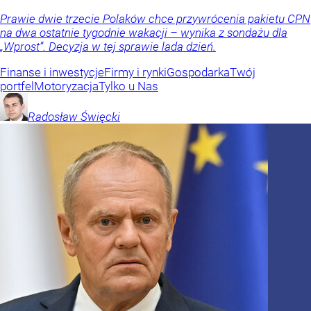
Prawie dwie trzecie Polaków chce przywrócenia pakietu CPN
na dwa ostatnie tygodnie wakacji – wynika z sondażu dla
„Wprost”. Decyzja w tej sprawie lada dzień.
Finanse i inwestycje
Firmy i rynki
Gospodarka
Twój
portfel
Motoryzacja
Tylko u Nas
Radosław
Święcki