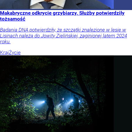
Makabryczne odkrycie grzybiarzy. Służby potwierdziły
tożsamość
Badania DNA potwierdziły, że szczątki znalezione w lesie w
Lisinach należą do Jowity Zielińskiej, zaginionej latem 2024
roku.
Kraj
Życie