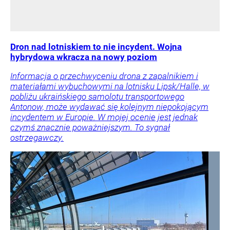
Dron nad lotniskiem to nie incydent. Wojna
hybrydowa wkracza na nowy poziom
Informacja o przechwyceniu drona z zapalnikiem i
materiałami wybuchowymi na lotnisku Lipsk/Halle, w
pobliżu ukraińskiego samolotu transportowego
Antonow, może wydawać się kolejnym niepokojącym
incydentem w Europie. W mojej ocenie jest jednak
czymś znacznie poważniejszym. To sygnał
ostrzegawczy.