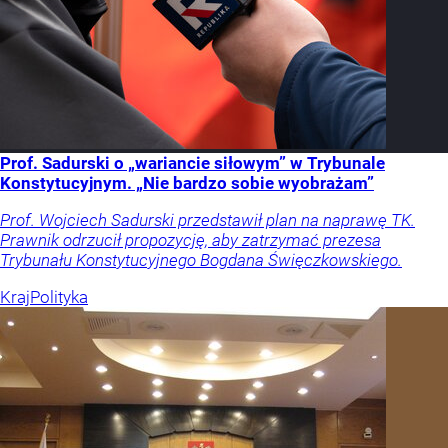
Prof. Sadurski o „wariancie siłowym” w Trybunale
Konstytucyjnym. „Nie bardzo sobie wyobrażam”
Prof. Wojciech Sadurski przedstawił plan na naprawę TK.
Prawnik odrzucił propozycję, aby zatrzymać prezesa
Trybunału Konstytucyjnego Bogdana Święczkowskiego.
Kraj
Polityka