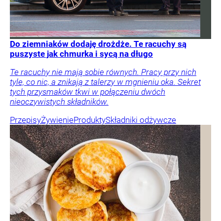
Do ziemniaków dodaję drożdże. Te racuchy są
puszyste jak chmurka i sycą na długo
Te racuchy nie mają sobie równych. Pracy przy nich
tyle, co nic, a znikają z talerzy w mgnieniu oka. Sekret
tych przysmaków tkwi w połączeniu dwóch
nieoczywistych składników.
Przepisy
Żywienie
Produkty
Składniki odżywcze