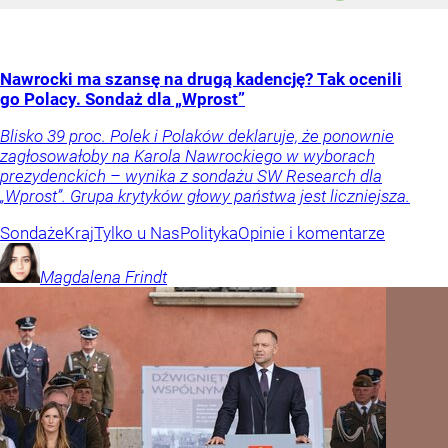
Nawrocki ma szansę na drugą kadencję? Tak ocenili
go Polacy. Sondaż dla „Wprost”
Blisko 39 proc. Polek i Polaków deklaruje, że ponownie
zagłosowałoby na Karola Nawrockiego w wyborach
prezydenckich – wynika z sondażu SW Research dla
„Wprost”. Grupa krytyków głowy państwa jest liczniejsza.
Sondaże
Kraj
Tylko u Nas
Polityka
Opinie i komentarze
Magdalena
Frindt