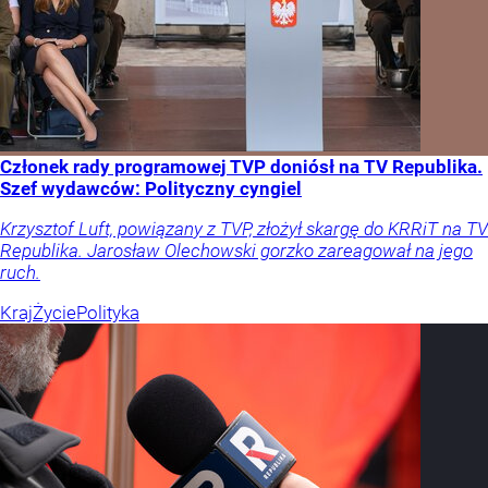
Członek rady programowej TVP doniósł na TV Republika.
Szef wydawców: Polityczny cyngiel
Krzysztof Luft, powiązany z TVP, złożył skargę do KRRiT na TV
Republika. Jarosław Olechowski gorzko zareagował na jego
ruch.
Kraj
Życie
Polityka