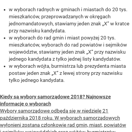
w wyborach radnych w gminach i miastach do 20 tys.
mieszkańców, przeprowadzanych w okręgach
jednomandatowych, stawiamy jeden znak „X” w kratce
przy nazwisku kandydata.
w wyborach do rad gmin i miast powyżej 20 tys.
mieszkańców, wyborach do rad powiatów i sejmików
województw, stawiamy jeden znak „X” przy nazwisku
jednego kandydata z tylko jednej listy kandydatów.
w wyborach wójta, burmistrza lub prezydenta miasta
postaw jeden znak „X” z lewej strony przy nazwisku
tylko jednego kandydata.
Kiedy są wybory samorządowe 2018? Najnowsze
informacje o wyborach
Wybory samorządowe odbędą się w niedzielę 21
października 2018 roku. W wyborach samorządowych
wyłonieni zostaną członkowie rad gmin, miast, powiatów
i sejmików wojewódzkich oraz wójtów, burmistrzów