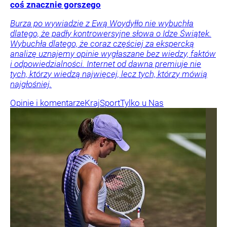
coś znacznie gorszego
Burza po wywiadzie z Ewą Woydyłło nie wybuchła
dlatego, że padły kontrowersyjne słowa o Idze Świątek.
Wybuchła dlatego, że coraz częściej za ekspercką
analizę uznajemy opinie wygłaszane bez wiedzy, faktów
i odpowiedzialności. Internet od dawna premiuje nie
tych, którzy wiedzą najwięcej, lecz tych, którzy mówią
najgłośniej.
Opinie i komentarze
Kraj
Sport
Tylko u Nas