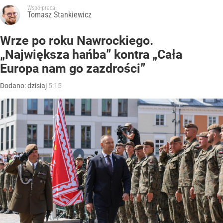
Współpraca:
Tomasz Stankiewicz
Wrze po roku Nawrockiego.
„Największa hańba” kontra „Cała
Europa nam go zazdrości”
Dodano:
dzisiaj
5:15