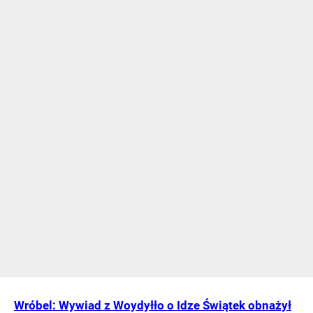
Wróbel: Wywiad z Woydyłło o Idze Świątek obnażył