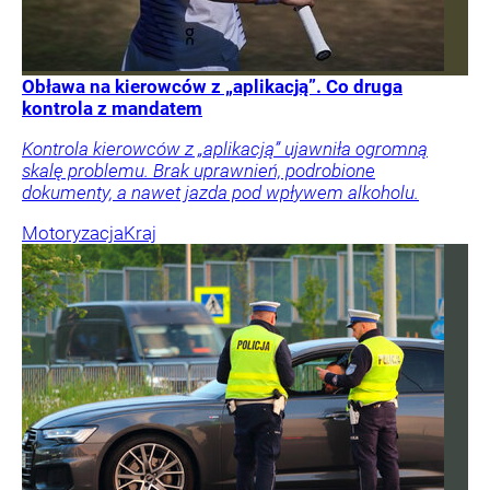
Obława na kierowców z „aplikacją”. Co druga
kontrola z mandatem
Kontrola kierowców z „aplikacją” ujawniła ogromną
skalę problemu. Brak uprawnień, podrobione
dokumenty, a nawet jazda pod wpływem alkoholu.
Motoryzacja
Kraj