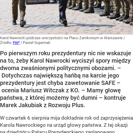
Karol Nawrocki podczas uroczystości na Placu Zamkowym w Warszawie
/
Źródło:
PAP
/
Paweł Supernak
Po pierwszym roku prezydentury nic nie wskazuje
na to, żeby Karol Nawrocki wyciszył spory między
dwoma zwaśnionymi politycznymi obozami. –
Dotychczas największą hańbą na karcie jego
prezydentury jest chyba zawetowanie SAFE –
ocenia Mariusz Witczak z KO. – Mamy głowę
państwa, z której możemy być dumni – kontruje
Marek Jakubiak z Rozwoju Plus.
W czwartek 6 sierpnia mija dokładnie rok od zaprzysiężenia
Karola Nawrockiego na urząd głowy państwa. Z tej okazji
na dziedzińcu Pałacu Prezydenckiego zaplanowano