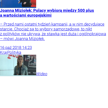
Joanna Miziołek: Polacy wybiorą między 500 plus
a wartościami europejskimi
– Przed nami ostatni tydzień kampanii, a w nim decydujące
starcie. Chociaż są to wybory samorządowe, to nikt
z polityków nie ukrywa, że stawka jest duża i ogólnokrajowa
– mówi Joanna Miziołek.
16
paź
2018
14:23
Kraj
Polityka
Wideo