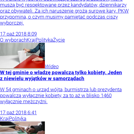
muszą być respektowane przez kandydatów, dziennikarzy
oraz obywateli. Za ich naruszenie grożą surowe kary. PKW
przypomina, o czym musimy pamiętać podczas ciszy
wyborczej.
17
paź
2018
8:09
O wyborach
Kraj
Polityka
Życie
Wideo
W tej gminie o władzę powalczą tylko kobiety. Jeden
z niewielu wyjątków w samorządach
W 54 gminach o urząd wójta, burmistrza lub prezydenta
powalczą wyłącznie kobiety, za to aż w blisko 1460
wyłącznie mężczyźni.
17
paź
2018
6:41
Kraj
Polityka