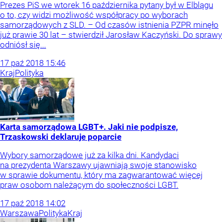
Prezes PiS we wtorek 16 października pytany był w Elblągu
o to, czy widzi możliwość współpracy po wyborach
samorządowych z SLD. – Od czasów istnienia PZPR minęło
już prawie 30 lat – stwierdził Jarosław Kaczyński. Do sprawy
odniósł się...
17
paź
2018
15:46
Kraj
Polityka
Karta samorządowa LGBT+. Jaki nie podpisze,
Trzaskowski deklaruje poparcie
Wybory samorządowe już za kilka dni. Kandydaci
na prezydenta Warszawy ujawniają swoje stanowisko
w sprawie dokumentu, który ma zagwarantować więcej
praw osobom należącym do społeczności LGBT.
17
paź
2018
14:02
Warszawa
Polityka
Kraj