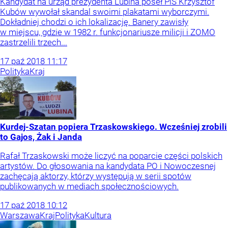
Kandydat na urząd prezydenta Lubina poseł PiS Krzysztof
Kubów wywołał skandal swoimi plakatami wyborczymi.
Dokładniej chodzi o ich lokalizację. Banery zawisły
w miejscu, gdzie w 1982 r. funkcjonariusze milicji i ZOMO
zastrzelili trzech...
17
paź
2018
11:17
Polityka
Kraj
Kurdej-Szatan popiera Trzaskowskiego. Wcześniej zrobili
to Gajos, Żak i Janda
Rafał Trzaskowski może liczyć na poparcie części polskich
artystów. Do głosowania na kandydata PO i Nowoczesnej
zachęcają aktorzy, którzy występują w serii spotów
publikowanych w mediach społecznościowych.
17
paź
2018
10:12
Warszawa
Kraj
Polityka
Kultura