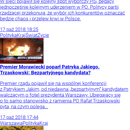
W sieci pojawił się kolejny spot wyborczy PiS, będący
jednocześnie kolejnym uderzeniem w PO. Politycy partii
rządzącej przekonują, że wybór ich konkurentów oznaczać
będzie chaos i przelew krwi w Polsce.
17
paź
2018
18:25
Polityka
Kraj
Świat
Życie
Premier Morawiecki poparł Patryka Jakiego.
Trzaskowski: Bezpartyjnego kandydata?
Premier rządu pojawił się na wspólnej konferencji
z Patrykiem Jakim, od niedawna „bezpartyjnym” kandydatem
walczącym o fotel prezydenta Warszawy. Ubiegający się
o to samo stanowisko z ramienia PO Rafał Trzaskowski
pyta, na czym polega...
17
paź
2018
17:44
Warszawa
Polityka
Kraj