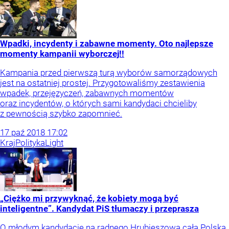
Wpadki, incydenty i zabawne momenty. Oto najlepsze
momenty kampanii wyborczej!!
Kampania przed pierwszą turą wyborów samorządowych
jest na ostatniej prostej. Przygotowaliśmy zestawienia
wpadek, przejęzyczeń, zabawnych momentów
oraz incydentów, o których sami kandydaci chcieliby
z pewnością szybko zapomnieć.
17
paź
2018
17:02
Kraj
Polityka
Light
„Ciężko mi przywyknąć, że kobiety mogą być
inteligentne”. Kandydat PiS tłumaczy i przeprasza
O młodym kandydacie na radnego Hrubieszowa cała Polska