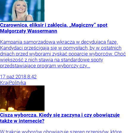
Czarownica, eliksir i zaklęcia. „Magiczny” spot
Małgorzaty Wassermann
Kampania samorządowa wkracza w decydującą fazę.
Kandydaci prześcigają się w pomysłach, by w ostatnich
dniach przed wyborami zyskać poparcie wyborców. Choć
większość z nich stawia na standardowe spoty
przedstawiające program wyborczy czy...
17
paź
2018
8:42
Kraj
Polityka
Cisza wyborcza. Kiedy się zaczyna i czy obowiązuje
także w internecie?
W trakcie wyborów obowiązuje szereg przepisów, które