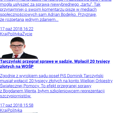
mogła usłyszeć za sprawą niewybrednego „żartu”. Tak
przynajmniej o swoim komentarzu pisze w mediach
społecznościowych sam Adrian Bodejko. Przyznaje,
że rozpętana jednym zdaniem...
17
paź
2018
16:22
Kraj
Polityka
Życie
Tarczyński przegrał sprawę w sądzie. Wpłacił 20 tysięcy
złotych na WOŚP
Zgodnie z wyrokiem sądu poseł PiS Dominik Tarczyński
musiał wpłacić 20 tysięcy złotych na konto Wielkiej Orkiestry
Świątecznej Pomocy. To efekt przegranej sprawy
z Bogdanem Wentą, byłym szkoleniowcem reprezentacji
szczypiornistów.
17
paź
2018
15:58
Kraj
Polityka