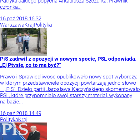
Patryka Jakiego popycha Arkadiusza Szczurka. Prawnik
członka...
16
paź
2018
16:32
Warszawa
Kraj
Polityka
PiS zadrwił z opozycji w nowym spocie, PSL odpowiada.
„Ej Ptysie, co to ma być?”
Prawo i Sprawiedliwość opublikowało nowy spot wyborczy,
w którym przedstawiciele opozycji powtarzają jedno słowo
– „PiS”. Dzieło partii Jarosława Kaczyńskiego skomentowało
PSL, które przypomniało swój starszy materiał, wykonany
na bazie...
16
paź
2018
14:49
Polityka
Kraj