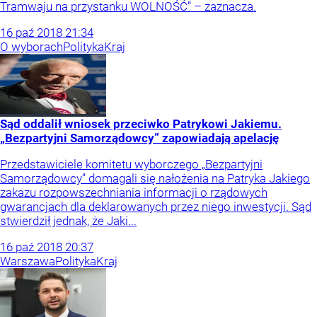
Tramwaju na przystanku WOLNOŚĆ” – zaznacza.
16
paź
2018
21:34
O wyborach
Polityka
Kraj
Sąd oddalił wniosek przeciwko Patrykowi Jakiemu.
„Bezpartyjni Samorządowcy” zapowiadają apelację
Przedstawiciele komitetu wyborczego „Bezpartyjni
Samorządowcy” domagali się nałożenia na Patryka Jakiego
zakazu rozpowszechniania informacji o rządowych
gwarancjach dla deklarowanych przez niego inwestycji. Sąd
stwierdził jednak, że Jaki...
16
paź
2018
20:37
Warszawa
Polityka
Kraj