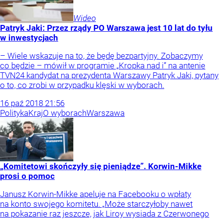
Wideo
Patryk Jaki: Przez rządy PO Warszawa jest 10 lat do tyłu
w inwestycjach
– Wiele wskazuje na to, że będę bezpartyjny. Zobaczymy
co będzie – mówił w programie „Kropka nad i” na antenie
TVN24 kandydat na prezydenta Warszawy Patryk Jaki, pytany
o to, co zrobi w przypadku klęski w wyborach.
16
paź
2018
21:56
Polityka
Kraj
O wyborach
Warszawa
„Komitetowi skończyły się pieniądze”. Korwin-Mikke
prosi o pomoc
Janusz Korwin-Mikke apeluje na Facebooku o wpłaty
na konto swojego komitetu. „Może starczyłoby nawet
na pokazanie raz jeszcze, jak Liroy wysiada z Czerwonego