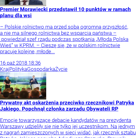
Premier Morawiecki przedstawił 10 punktów w ramach
planu dla wsi
– Polskie rolnictwo ma przed sobą ogromną przyszłość,
a nie ma silnego rolnictwa bez wsparcia państwa –
powiedział szef rządu podczas spotkania „Młoda Polska
Wieś” w KPRM. – Cieszę się, że w polskim rolnictwie
pracuje kolejne, młode...
16
paź
2018
18:36
Kraj
Polityka
Gospodarka
Życie
Prywatny akt oskarżenia przeciwko rzecznikowi Patryka
Jakiego. Popchnął członka zarządu Obywateli RP
Emocje towarzyszące debacie kandydatów na prezydenta
Warszawy udzieliły się nie tylko jej uczestnikom. Na jednym
z nagrań zamieszczonych w sieci widać, jak rzecznik sztabu