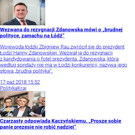
Wezwana do rezygnacji Zdanowska mówi o „brudnej
polityce, zamachu na Łódź”
Wojewoda łódzki Zbigniew Rau zwrócił się do prezydent
Łodzi Hanny Zdanowskiej. Wezwał ją do rezygnacji
z kandydowania o fotel prezydenta. Zdanowska, która
według sondaży nie ma w Łodzi konkurencji, nazywa jego
słowa „brudną polityką”.
17
paź
2018
15:52
Polityka
Kraj
Czarzasty odpowiada Kaczyńskiemu. „Proszę sobie
panie prezesie nie robić nadziei”