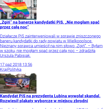
„Zgiń” na banerze kandydatki PiS. „Nie mogłam spać
przez całą noc”
Działacze PiS zainterweniowali w sprawie zniszczonego
baneru kandydatki do rady powiatu w Wielkopolsce.
Nieznany sprawca umieścił na nim słowo „Zgiń”. – Byłam
w szoku, nie mogłam spać przez całą noc – zdradziła
Urszula Pabisiak.
17
paź
2018
13:56
Kraj
Polityka
Kandydat PiS na prezydenta Lubina wywołał skandal.
Rozwiesił plakaty wyborcze w miejscu zbrodni