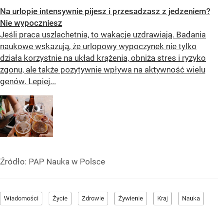
Na urlopie intensywnie pijesz i przesadzasz z jedzeniem?
Nie wypoczniesz
Jeśli praca uszlachetnia, to wakacje uzdrawiają. Badania
naukowe wskazują, że urlopowy wypoczynek nie tylko
działa korzystnie na układ krążenia, obniża stres i ryzyko
zgonu, ale także pozytywnie wpływa na aktywność wielu
genów. Lepiej...
Źródło:
PAP Nauka w Polsce
Wiadomości
Życie
Zdrowie
Żywienie
Kraj
Nauka