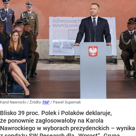
Karol Nawrocki
/ Źródło:
PAP
/
Paweł Supernak
Blisko 39 proc. Polek i Polaków deklaruje,
że ponownie zagłosowałoby na Karola
Nawrockiego w wyborach prezydenckich – wynika
z sondażu SW Research dla „Wprost”. Grupa