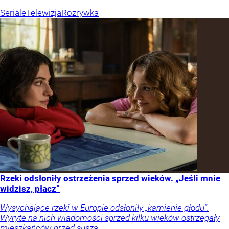
Seriale
Telewizja
Rozrywka
Rzeki odsłoniły ostrzeżenia sprzed wieków. „Jeśli mnie
widzisz, płacz”
Wysychające rzeki w Europie odsłoniły „kamienie głodu”.
Wyryte na nich wiadomości sprzed kilku wieków ostrzegały
mieszkańców przed suszą.