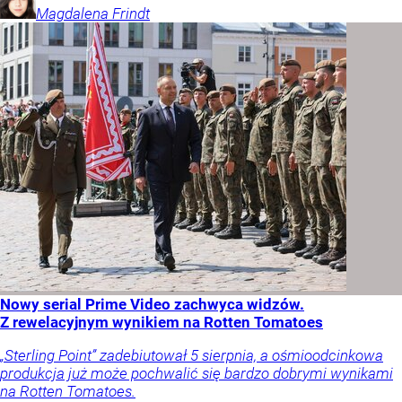
Magdalena
Frindt
Nowy serial Prime Video zachwyca widzów.
Z rewelacyjnym wynikiem na Rotten Tomatoes
„Sterling Point” zadebiutował 5 sierpnia, a ośmioodcinkowa
produkcja już może pochwalić się bardzo dobrymi wynikami
na Rotten Tomatoes.