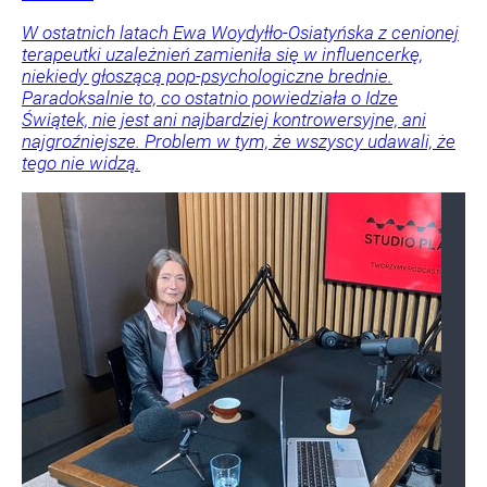
W ostatnich latach Ewa Woydyłło-Osiatyńska z cenionej
terapeutki uzależnień zamieniła się w influencerkę,
niekiedy głoszącą pop-psychologiczne brednie.
Paradoksalnie to, co ostatnio powiedziała o Idze
Świątek, nie jest ani najbardziej kontrowersyjne, ani
najgroźniejsze. Problem w tym, że wszyscy udawali, że
tego nie widzą.