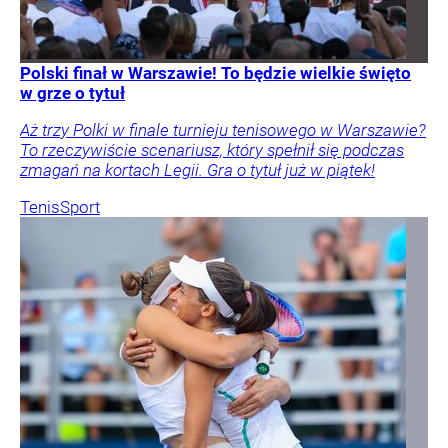
Polski finał w Warszawie! To będzie wielkie święto
w grze o tytuł
Aż trzy Polki w finale turnieju tenisowego w Warszawie?
To rzeczywiście scenariusz, który spełnił się podczas
zmagań na kortach Legii. Gra o tytuł już w piątek!
Tenis
Sport