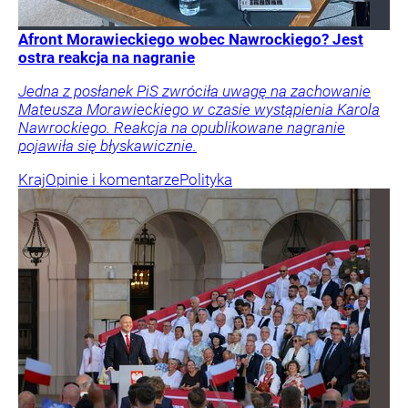
Afront Morawieckiego wobec Nawrockiego? Jest
ostra reakcja na nagranie
Jedna z posłanek PiS zwróciła uwagę na zachowanie
Mateusza Morawieckiego w czasie wystąpienia Karola
Nawrockiego. Reakcja na opublikowane nagranie
pojawiła się błyskawicznie.
Kraj
Opinie i komentarze
Polityka