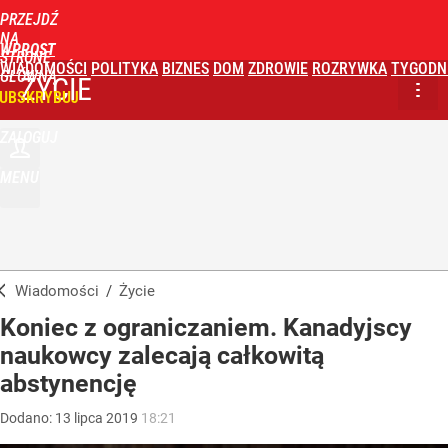
PRZEJDŹ
NA
WPROST
STRONĘ
WIADOMOŚCI
POLITYKA
BIZNES
DOM
ZDROWIE
ROZRYWKA
TYGODN
GŁÓWNĄ
ŻYCIE
UBSKRYBUJ
ZALOGUJ
MENU
Wiadomości
/
Życie
Koniec z ograniczaniem. Kanadyjscy
naukowcy zalecają całkowitą
abstynencję
Dodano:
13
lipca
2019
18:21