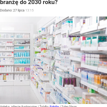
branżę do 2030 roku?
Dodano:
27
lipca
13:15
Apteka, zdjęcie ilustracyjne
/ Źródło:
Fotolia
/
Tyler Olson