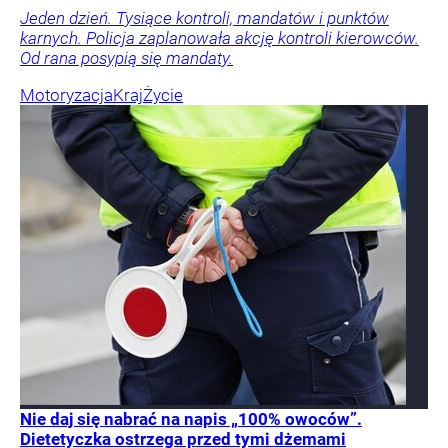
Jeden dzień. Tysiące kontroli, mandatów i punktów
karnych. Policja zaplanowała akcję kontroli kierowców.
Od rana posypią się mandaty.
Motoryzacja
Kraj
Życie
Nie daj się nabrać na napis „100% owoców”.
Dietetyczka ostrzega przed tymi dżemami