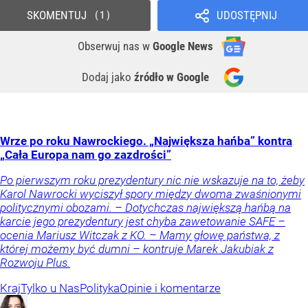
SKOMENTUJ
UDOSTĘPNIJ
1
Obserwuj nas
w
Google News
Dodaj jako
źródło w Google
Wrze po roku Nawrockiego. „Największa hańba” kontra
„Cała Europa nam go zazdrości”
Po pierwszym roku prezydentury nic nie wskazuje na to, żeby
Karol Nawrocki wyciszył spory między dwoma zwaśnionymi
politycznymi obozami. – Dotychczas największą hańbą na
karcie jego prezydentury jest chyba zawetowanie SAFE –
ocenia Mariusz Witczak z KO. – Mamy głowę państwa, z
której możemy być dumni – kontruje Marek Jakubiak z
Rozwoju Plus.
Kraj
Tylko u Nas
Polityka
Opinie i komentarze