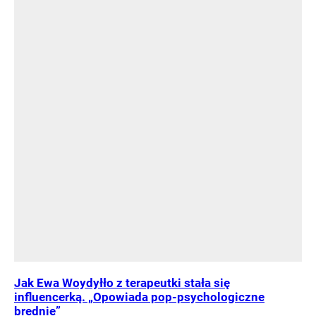
Jak Ewa Woydyłło z terapeutki stała się
influencerką. „Opowiada pop-psychologiczne
brednie”